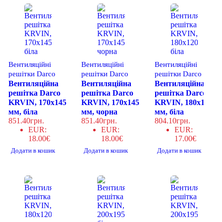
Ст
По
Ді
Вентиляційні
Вентиляційні
Вентиляційні
Ма
решітки Darco
решітки Darco
решітки Darco
Вентиляційна
Вентиляційна
Вентиляційна
По
решітка Darco
решітка Darco
решітка Darco
Ск
KRVIN, 170x145
KRVIN, 170x145
KRVIN, 180x120
мм, біла
мм, чорна
мм, біла
851.40
грн.
851.40
грн.
804.10
грн.
EUR
:
EUR
:
EUR
:
18.00€
18.00€
17.00€
Додати в кошик
Додати в кошик
Додати в кошик