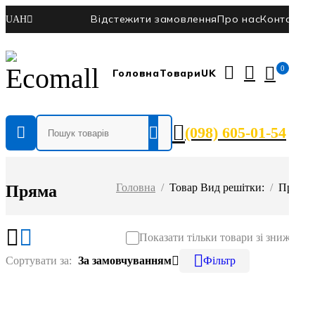
Відстежити замовлення
Про нас
Контакти
UAH
Ф
0
Головна
Товари
UK
Ме
Мі
На
ці
ці
Фі
0
(098) 605-01-54
Го
Ф
З
Ти
Головна
/
Товар Вид решітки:
/
Пряма
Пряма
U
К
(
Показати тільки товари зі знижкою
Сортувати за
За замовчуванням
Фільтр
В