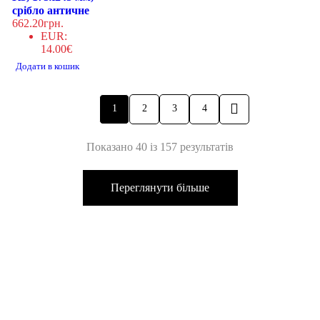
срібло античне
662.20
грн.
EUR
:
14.00€
Додати в кошик
1
2
3
4
Показано 40 із 157 результатів
Переглянути більше