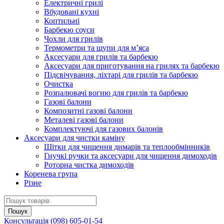
Електричні грилі
Вбудовані кухні
Коптильні
Барбекю соуси
Чохли для грилів
Термометри та щупи для м’яса
Аксесуари для грилів та барбекю
Аксесуари для приготування на грилях та барбекю
Підсвічування, ліхтарі для грилів та барбекю
Очистка
Розпалювачі вогню для грилів та барбекю
Газові балони
Композитні газові балони
Металеві газові балони
Комплектуючі для газових балонів
Аксесуари для чистки каміну
Щітки для чищення димарів та теплообмінників
Гнучкі ручки та аксесуари для чищення димоходів
Роторна чистка димоходів
Коренева група
Різне
Консультація
(098) 605-01-54