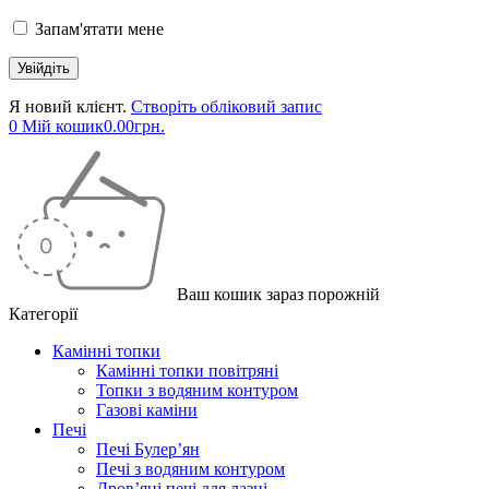
Запам'ятати мене
Я новий клієнт.
Створіть обліковий запис
0
Мій кошик
0.00
грн.
Ваш кошик зараз порожній
Категорії
Камінні топки
Камінні топки повітряні
Топки з водяним контуром
Газові каміни
Печі
Печі Булер’ян
Печі з водяним контуром
Дров’яні печі для лазні