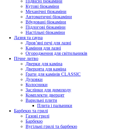
Підвісні біокаміни
Кутові біокаміни
Механічні біокаміни
Автоматичні біокаміни
Вбудовані біокаміни
Підлогові біокаміни
Настільні біокаміни
Лазня та сауна
Дров’яні печі для лазні
Каміння для лазні
Огородження для світильників
Пічне литво
Дверки для каміна
Дверцята для каміна
Ґрати для камінів CLASSIC
Духовки
Колосники
Заслінки для димоходу
Комплекти дверцят
Варильні плити
Плита і пальники
Барбекю та грилі
Газові грилі
Барбекю
Вугільні грилі та барбекю