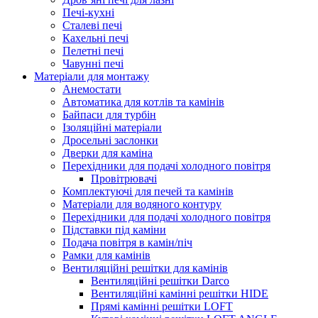
Печі-кухні
Сталеві печі
Кахельні печі
Пелетні печі
Чавунні печі
Матеріали для монтажу
Анемостати
Автоматика для котлів та камінів
Байпаси для турбін
Ізоляційні матеріали
Дросельні заслонки
Дверки для каміна
Перехідники для подачі холодного повітря
Провітрювачі
Комплектуючі для печей та камінів
Матеріали для водяного контуру
Перехідники для подачі холодного повітря
Підставки під каміни
Подача повітря в камін/піч
Рамки для камінів
Вентиляційні решітки для камінів
Вентиляційні решітки Darco
Вентиляційні камінні решітки HIDE
Прямі камінні решітки LOFT