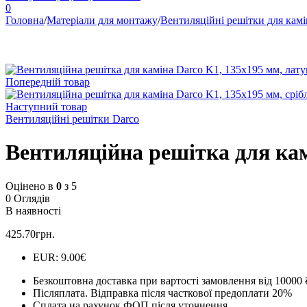
0
Головна
/
Матеріали для монтажу
/
Вентиляційні решітки для камі
Попередній товар
Наступний товар
Вентиляційні решітки Darco
Вентиляційна решітка для кам
Оцінено в
0
з 5
0 Оглядів
В наявності
425.70
грн.
EUR
:
9.00€
Безкоштовна доставка при вартості замовлення від 10000 
Післяплата.
Відправка після часткової предоплати 20%
Сплата на рахунок ФОП після уточнення