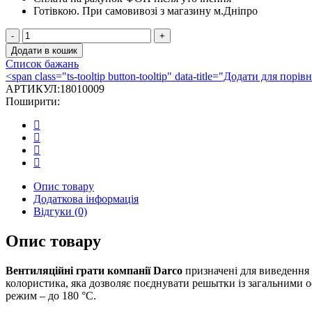
Готівкою.
При самовивозі з магазину м.Дніпро
Вентиляційна
решітка
Додати в кошик
для
Список бажань
каміна
<span class="ts-tooltip button-tooltip" data-title="Додати для по
Darco
АРТИКУЛ:
18010009
K1,
Поширити:
135х195
мм,
мідь
антична
кількість
Опис товару
Додаткова інформація
Відгуки (0)
Опис товару
Вентиляційні грати компанії Darco
призначені для виведення 
колористика, яка дозволяє поєднувати решытки із загальними 
режим – до 180 °С.