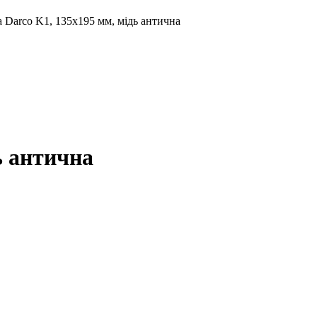
 Darco K1, 135х195 мм, мідь антична
ь антична