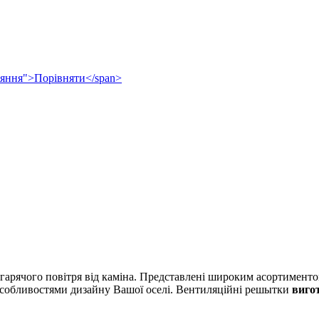
рівняння">Порівняти</span>
гарячого повітря від каміна. Представлені широким асортиментом
особливостями дизайну Вашої оселі. Вентиляційні решытки
вигот