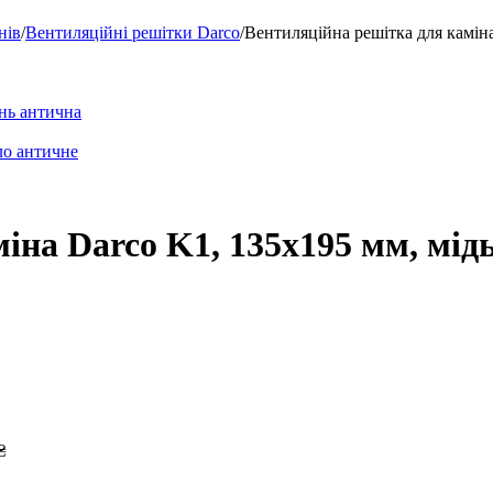
нів
/
Вентиляційні решітки Darco
/
Вентиляційна решітка для каміна
іна Darco K1, 135х195 мм, мід
₴