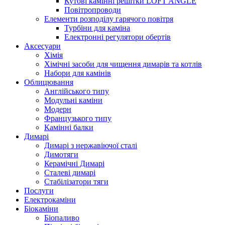
Кутові камінні решітки LOFT ANGLE
Повітропроводи
Елементи розподілу гарячого повітря
Турбіни для каміна
Електронні регулятори обертів
Аксесуари
Хімія
Хімічні засоби для чищення димарів та котлів
Набори для камінів
Облицювання
Англійського типу
Модульні каміни
Модерн
Французького типу
Камінні балки
Димарі
Димарі з нержавіючої сталі
Димотяги
Керамічні Димарі
Сталеві димарі
Стабілізатори тяги
Послуги
Електрокаміни
Біокаміни
Біопаливо