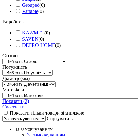
Grouped
(
0
)
Variable
(
0
)
Виробник
KAWMET
(
0
)
SAVEN
(
0
)
DEFRO-HOME
(
0
)
Стекло
Потужність
Діаметр (мм)
Матеріали
Показати
(
2
)
Скасувати
Показати тільки товари зі знижкою
Сортувати за
За замовчуванням
За замовчуванням