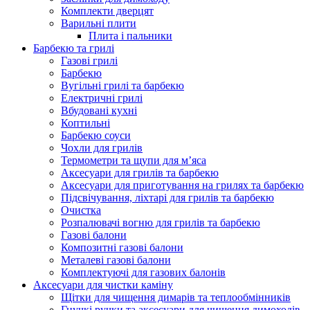
Комплекти дверцят
Варильні плити
Плита і пальники
Барбекю та грилі
Газові грилі
Барбекю
Вугільні грилі та барбекю
Електричні грилі
Вбудовані кухні
Коптильні
Барбекю соуси
Чохли для грилів
Термометри та щупи для м’яса
Аксесуари для грилів та барбекю
Аксесуари для приготування на грилях та барбекю
Підсвічування, ліхтарі для грилів та барбекю
Очистка
Розпалювачі вогню для грилів та барбекю
Газові балони
Композитні газові балони
Металеві газові балони
Комплектуючі для газових балонів
Аксесуари для чистки каміну
Щітки для чищення димарів та теплообмінників
Гнучкі ручки та аксесуари для чищення димоходів