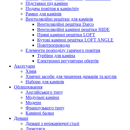
Підставки під каміни
Подача повітря в камін/піч
Рамки для камінів
Вентиляційні решітки для камінів
Вентиляційні решітки Darco
Вентиляційні камінні решітки HIDE
Прямі камінні решітки LOFT
Кутові камінні решітки LOFT ANGLE
Повітропроводи
Елементи розподілу гарячого повітря
Турбіни для каміна
Електронні регулятори обертів
Аксесуари
Хімія
Хімічні засоби для чищення димарів та котлів
Набори для камінів
Облицювання
Англійського типу
Модульні каміни
Модерн
Французького типу
Камінні балки
Димарі
Димарі з нержавіючої сталі
Димотяги