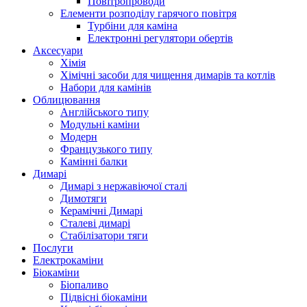
Повітропроводи
Елементи розподілу гарячого повітря
Турбіни для каміна
Електронні регулятори обертів
Аксесуари
Хімія
Хімічні засоби для чищення димарів та котлів
Набори для камінів
Облицювання
Англійського типу
Модульні каміни
Модерн
Французького типу
Камінні балки
Димарі
Димарі з нержавіючої сталі
Димотяги
Керамічні Димарі
Сталеві димарі
Стабілізатори тяги
Послуги
Електрокаміни
Біокаміни
Біопаливо
Підвісні біокаміни