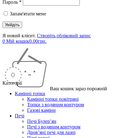
Пароль *
Запам'ятати мене
Я новий клієнт.
Створіть обліковий запис
0
Мій кошик
0.00
грн.
Категорії
Ваш кошик зараз порожній
Камінні топки
Камінні топки повітряні
Топки з водяним контуром
Газові каміни
Печі
Печі Булер’ян
Печі з водяним контуром
Дров’яні печі для лазні
Печі-кухні