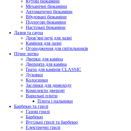
Кутові біокаміни
Механічні біокаміни
Автоматичні біокаміни
Вбудовані біокаміни
Підлогові біокаміни
Настільні біокаміни
Лазня та сауна
Дров’яні печі для лазні
Каміння для лазні
Огородження для світильників
Пічне литво
Дверки для каміна
Дверцята для каміна
Ґрати для камінів CLASSIC
Духовки
Колосники
Заслінки для димоходу
Комплекти дверцят
Варильні плити
Плита і пальники
Барбекю та грилі
Газові грилі
Барбекю
Вугільні грилі та барбекю
Електричні грилі