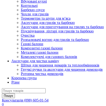
Вбудовані кухні
Коптильні
Барбекю соуси
Чохли для грилів
Термометри та щупи для м’яса
Аксесуари для грилів та барбекю
Аксесуари для приготування на грилях та барбекю
Підсвічування, ліхтарі для грилів та барбекю
Очистка
Розпалювачі вогню для грилів та барбекю
Газові балони
Композитні газові балони
Металеві газові балони
Комплектуючі для газових балонів
Аксесуари для чистки каміну
Щітки для чищення димарів та теплообмінників
Гнучкі ручки та аксесуари для чищення димоходів
Роторна чистка димоходів
Коренева група
Різне
Консультація
(098) 605-01-54
0