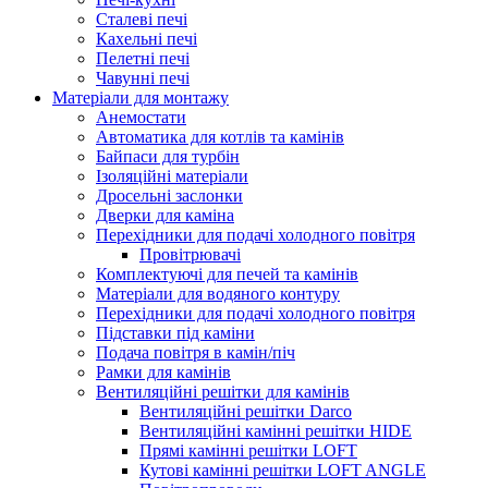
Сталеві печі
Кахельні печі
Пелетні печі
Чавунні печі
Матеріали для монтажу
Анемостати
Автоматика для котлів та камінів
Байпаси для турбін
Ізоляційні матеріали
Дросельні заслонки
Дверки для каміна
Перехідники для подачі холодного повітря
Провітрювачі
Комплектуючі для печей та камінів
Матеріали для водяного контуру
Перехідники для подачі холодного повітря
Підставки під каміни
Подача повітря в камін/піч
Рамки для камінів
Вентиляційні решітки для камінів
Вентиляційні решітки Darco
Вентиляційні камінні решітки HIDE
Прямі камінні решітки LOFT
Кутові камінні решітки LOFT ANGLE