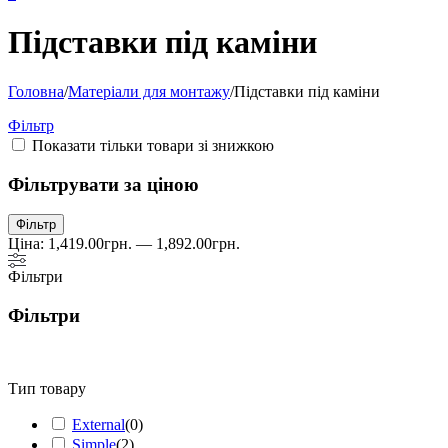
Підставки під каміни
Головна
/
Матеріали для монтажу
/
Підставки під каміни
Фільтр
Показати тільки товари зі знижкою
Фільтрувати за ціною
Мінімальна
Найбільша
Фільтр
ціна
ціна
Ціна:
1,419.00грн.
—
1,892.00грн.
Фільтри
Фільтри
Тип товару
External
(
0
)
Simple
(
2
)