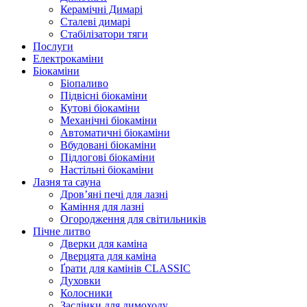
Керамічні Димарі
Сталеві димарі
Стабілізатори тяги
Послуги
Електрокаміни
Біокаміни
Біопаливо
Підвісні біокаміни
Кутові біокаміни
Механічні біокаміни
Автоматичні біокаміни
Вбудовані біокаміни
Підлогові біокаміни
Настільні біокаміни
Лазня та сауна
Дров’яні печі для лазні
Каміння для лазні
Огородження для світильників
Пічне литво
Дверки для каміна
Дверцята для каміна
Ґрати для камінів CLASSIC
Духовки
Колосники
Заслінки для димоходу