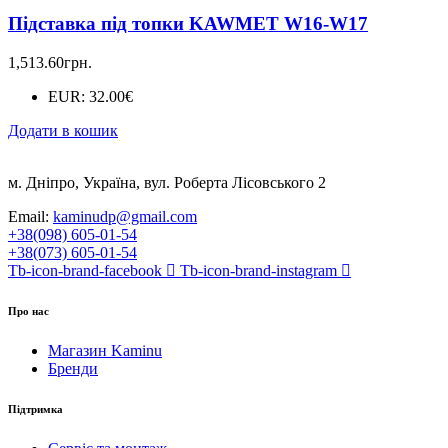
Підставка під топки KAWMET W16-W17
1,513.60
грн.
EUR
:
32.00€
Додати в кошик
м. Дніпро, Україна, вул. Роберта Лісовського 2
Email:
kaminudp@gmail.com
+38(098) 605-01-54
+38(073) 605-01-54
Tb-icon-brand-facebook
Tb-icon-brand-instagram
Про нас
Магазин Kaminu
Бренди
Підтримка