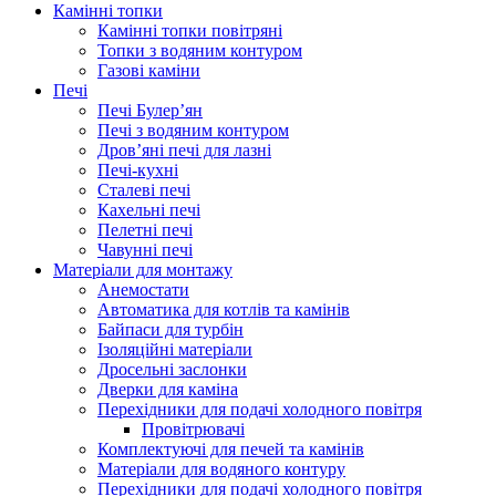
Камінні топки
Камінні топки повітряні
Топки з водяним контуром
Газові каміни
Печі
Печі Булер’ян
Печі з водяним контуром
Дров’яні печі для лазні
Печі-кухні
Сталеві печі
Кахельні печі
Пелетні печі
Чавунні печі
Матеріали для монтажу
Анемостати
Автоматика для котлів та камінів
Байпаси для турбін
Ізоляційні матеріали
Дросельні заслонки
Дверки для каміна
Перехідники для подачі холодного повітря
Провітрювачі
Комплектуючі для печей та камінів
Матеріали для водяного контуру
Перехідники для подачі холодного повітря