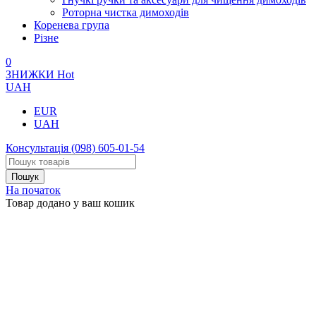
Роторна чистка димоходів
Коренева група
Різне
0
ЗНИЖКИ
Hot
UAH
EUR
UAH
Консультація
(098) 605-01-54
На початок
Товар додано у ваш кошик