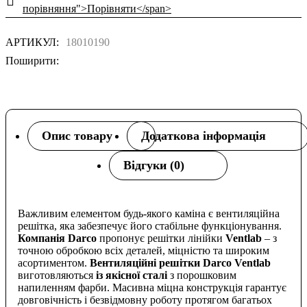
порівняння">Порівняти</span>
АРТИКУЛ:
18010190
Поширити:
Опис товару
Додаткова інформація
Відгуки (0)
Важливим елементом будь-якого каміна є вентиляційна
решітка, яка забезпечує його стабільне функціонування.
Компанія Darco
пропонує решітки лінійки
Ventlab
– з
точною обробкою всіх деталей, міцністю та широким
асортиментом.
Вентиляційні решітки Darco Ventlab
виготовляються
із якісної сталі
з порошковим
напиленням фарби. Масивна міцна конструкція гарантує
довговічність і безвідмовну роботу протягом багатьох