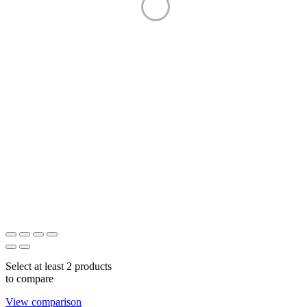
Сервіс та монтаж
Зворотній зв'язок
Політика конфіденційності
Замовлення
Відстежити замовлення
Доставка та оплата
© Kaminu. Всі права захищено.
Select at least 2 products
to compare
View comparison