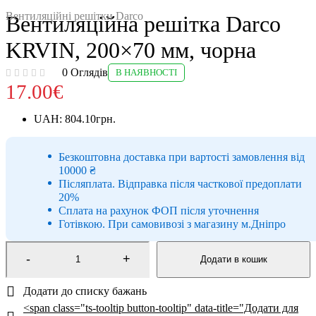
Вентиляційні решітки Darco
Вентиляційна решітка Darco
KRVIN, 200×70 мм, чорна
0 Оглядів
В НАЯВНОСТІ
17.00
€
UAH
:
804.10грн.
Безкоштовна доставка при вартості замовлення від
10000 ₴
Післяплата.
Відправка після часткової предоплати
20%
Сплата на рахунок ФОП після уточнення
Готівкою.
При самовивозі з магазину м.Дніпро
Додати в кошик
<span class="ts-tooltip button-tooltip" data-title="Додати для