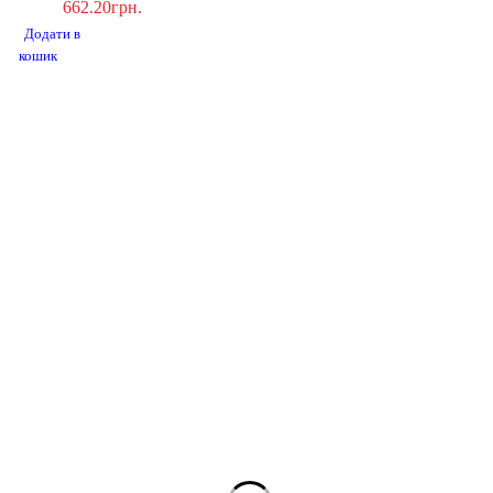
662.20грн.
Додати в
кошик
м. Дніпро, Україна, вул. Роберта Лісовського 2
Email:
kaminudp@gmail.com
+38(098) 605-01-54
+38(073) 605-01-54
Tb-icon-brand-facebook
Tb-icon-brand-instagram
Про нас
Магазин Kaminu
Бренди
Підтримка