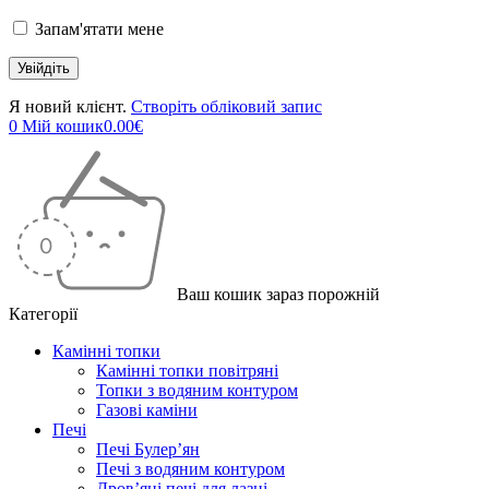
Запам'ятати мене
Я новий клієнт.
Створіть обліковий запис
0
Мій кошик
0.00
€
Ваш кошик зараз порожній
Категорії
Камінні топки
Камінні топки повітряні
Топки з водяним контуром
Газові каміни
Печі
Печі Булер’ян
Печі з водяним контуром
Дров’яні печі для лазні