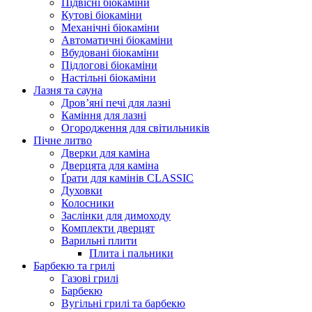
Підвісні біокаміни
Кутові біокаміни
Механічні біокаміни
Автоматичні біокаміни
Вбудовані біокаміни
Підлогові біокаміни
Настільні біокаміни
Лазня та сауна
Дров’яні печі для лазні
Каміння для лазні
Огородження для світильників
Пічне литво
Дверки для каміна
Дверцята для каміна
Ґрати для камінів CLASSIC
Духовки
Колосники
Заслінки для димоходу
Комплекти дверцят
Варильні плити
Плита і пальники
Барбекю та грилі
Газові грилі
Барбекю
Вугільні грилі та барбекю