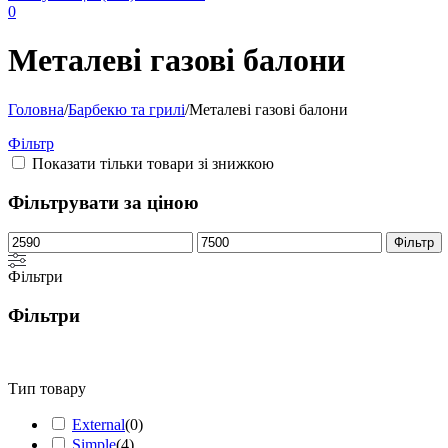
0
Металеві газові балони
Головна
/
Барбекю та грилі
/
Металеві газові балони
Фільтр
Показати тільки товари зі знижкою
Фільтрувати за ціною
Мінімальна
Найбільша
Фільтр
ціна
ціна
Фільтри
Фільтри
Тип товару
External
(
0
)
Simple
(
4
)