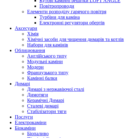
Кутові камінні решітки LOFT ANGLE
Повітропроводи
Елементи розподілу гарячого повітря
Турбіни для каміна
Електронні регулятори обертів
Аксесуари
Хімія
Хімічні засоби для чищення димарів та котлів
Набори для камінів
Облицювання
Англійського типу
Модульні каміни
Модерн
Французького типу
Камінні балки
Димарі
Димарі з нержавіючої сталі
Димотяги
Керамічні Димарі
Сталеві димарі
Стабілізатори тяги
Послуги
Електрокаміни
Біокаміни
Біопаливо