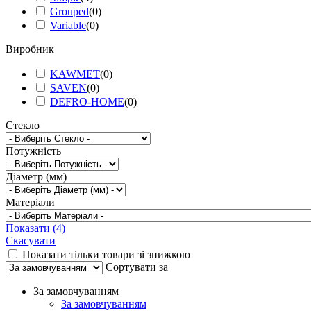
Grouped
(
0
)
Variable
(
0
)
Виробник
KAWMET
(
0
)
SAVEN
(
0
)
DEFRO-HOME
(
0
)
Стекло
Потужність
Діаметр (мм)
Матеріали
Показати
(
4
)
Скасувати
Показати тільки товари зі знижкою
Сортувати за
За замовчуванням
За замовчуванням