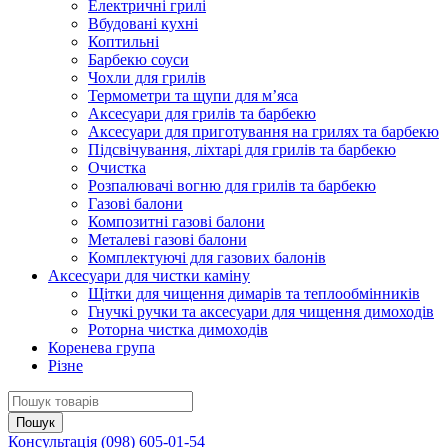
Електричні грилі
Вбудовані кухні
Коптильні
Барбекю соуси
Чохли для грилів
Термометри та щупи для м’яса
Аксесуари для грилів та барбекю
Аксесуари для приготування на грилях та барбекю
Підсвічування, ліхтарі для грилів та барбекю
Очистка
Розпалювачі вогню для грилів та барбекю
Газові балони
Композитні газові балони
Металеві газові балони
Комплектуючі для газових балонів
Аксесуари для чистки каміну
Щітки для чищення димарів та теплообмінників
Гнучкі ручки та аксесуари для чищення димоходів
Роторна чистка димоходів
Коренева група
Різне
Консультація
(098) 605-01-54