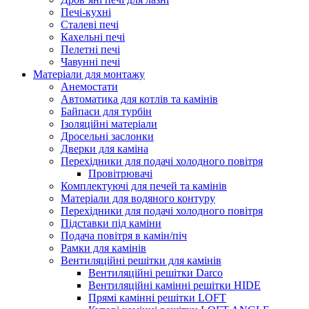
Печі-кухні
Сталеві печі
Кахельні печі
Пелетні печі
Чавунні печі
Матеріали для монтажу
Анемостати
Автоматика для котлів та камінів
Байпаси для турбін
Ізоляційні матеріали
Дросельні заслонки
Дверки для каміна
Перехідники для подачі холодного повітря
Провітрювачі
Комплектуючі для печей та камінів
Матеріали для водяного контуру
Перехідники для подачі холодного повітря
Підставки під каміни
Подача повітря в камін/піч
Рамки для камінів
Вентиляційні решітки для камінів
Вентиляційні решітки Darco
Вентиляційні камінні решітки HIDE
Прямі камінні решітки LOFT