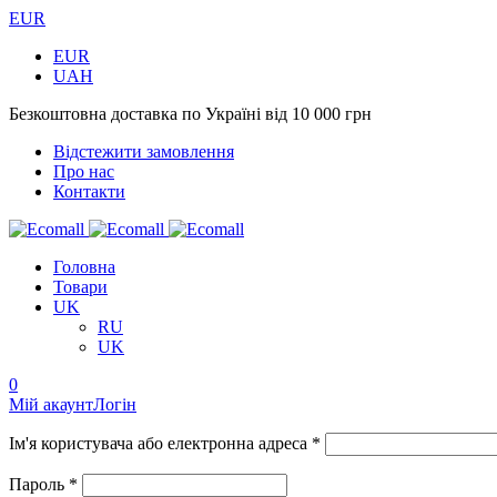
EUR
EUR
UAH
Безкоштовна доставка по Україні від 10 000 грн
Відстежити замовлення
Про нас
Контакти
Головна
Товари
UK
RU
UK
0
Мій акаунт
Логін
Ім'я користувача або електронна адреса *
Пароль *