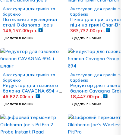
Аксесуари для грилів та
Аксесуари для грилів та
барбекю
барбекю
Пательня з вуглецевої
Пічка для приготування
сталі Oklahoma Joe’s
піци на грилі Char-Broil
146,157.00
грн.
363,737.00
грн.
Додати в кошик
Додати в кошик
Аксесуари для грилів та
Аксесуари для грилів та
барбекю
барбекю
Редуктор для газового
Редуктор для газового
балона CAVAGNA 694 +
балона Cavagna Group
шланг
type 694
46,827.00
грн.
18,447.00
грн.
Додати в кошик
Додати в кошик