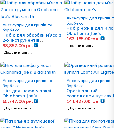
Аксесуари для грилів та
барбекю
Аксесуари для грилів та
Набір ножів для м’яса
барбекю
Oklahoma Joe’s
Набір для обробки м’яса з
163,185.00
грн.
2-х інструментів
Oklahoma Joe’s
98,857.00
грн.
Додати в кошик
Blacksmith
Додати в кошик
Аксесуари для грилів та
Аксесуари для грилів та
барбекю
барбекю
Ніж для шефа у чохлі
Оригінальний
Oklahoma Joe’s
розпалювач вугілля Looft
Blacksmith
Air Lighter
65,747.00
грн.
141,427.00
грн.
Додати в кошик
Додати в кошик