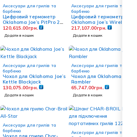
Аксесуари для грилів та
Аксесуари для грилів та
барбекю
барбекю
Цифровий термометр
Цифровий термометр
Oklahoma Joe’s PitPro 2
Oklahoma Joe’s Wireless
Probe Instant Read
PitPro
120,615.00
грн.
217,107.00
грн.
Додати в кошик
Додати в кошик
Аксесуари для грилів та
Аксесуари для грилів та
барбекю
барбекю
Чохол для Oklahoma Joe’s
Чохол для Oklahoma Joe’s
Kettle Blackjack
Rambler
130,075.00
грн.
65,747.00
грн.
Додати в кошик
Додати в кошик
Аксесуари для грилів та
барбекю
Аксесуари для грилів та
Чохол для грилю Char-