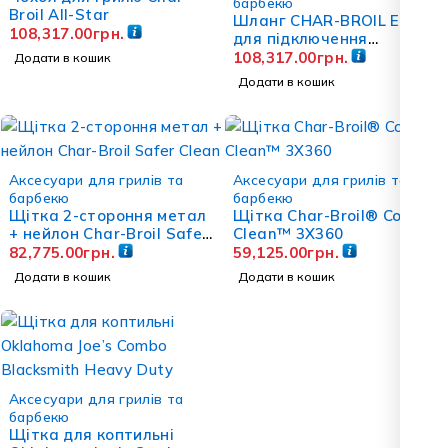
барбекю
Broil All-Star
Шланг CHAR-BROIL EN
108,317.00
грн.
для підключення
портативних грилів 122
108,317.00
грн.
Додати в кошик
см
Додати в кошик
Аксесуари для грилів та
Аксесуари для грилів та
барбекю
барбекю
Щітка 2-стороння метал
Щітка Char-Broil® Cool-
+ нейлон Char-Broil Safer
Clean™ 3X360
Clean
82,775.00
грн.
59,125.00
грн.
Додати в кошик
Додати в кошик
Аксесуари для грилів та
барбекю
Щітка для коптильні