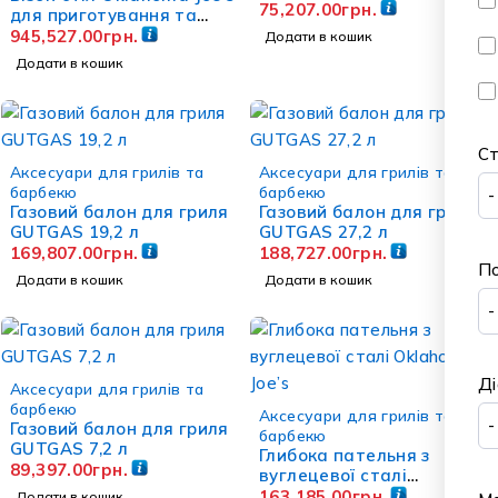
75,207.00
грн.
для приготування та
зберігання
945,527.00
грн.
Додати в кошик
Додати в кошик
С
Аксесуари для грилів та
Аксесуари для грилів та
барбекю
барбекю
Газовий балон для гриля
Газовий балон для гриля
GUTGAS 19,2 л
GUTGAS 27,2 л
169,807.00
грн.
188,727.00
грн.
П
Додати в кошик
Додати в кошик
Ді
Аксесуари для грилів та
барбекю
Аксесуари для грилів та
Газовий балон для гриля
барбекю
GUTGAS 7,2 л
Глибока пательня з
89,397.00
грн.
вуглецевої сталі
Oklahoma Joe’s
163,185.00
грн.
Додати в кошик