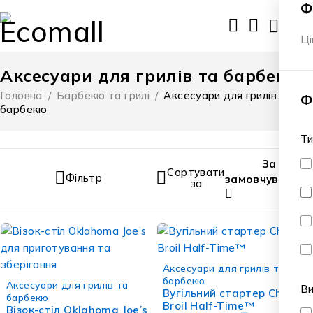
Ф
0
Ці
Аксесуари для грилів та барбекю
Головна
/
Барбекю та грилі
/
Аксесуари для грилів та
Ф
барбекю
Ти
За
Сортувати
Фільтр
замовчування
за
Аксесуари для грилів та
барбекю
Аксесуари для грилів та
В
Вугільний стартер Char-
барбекю
Broil Half-Time™
Візок-стіл Oklahoma Joe’s