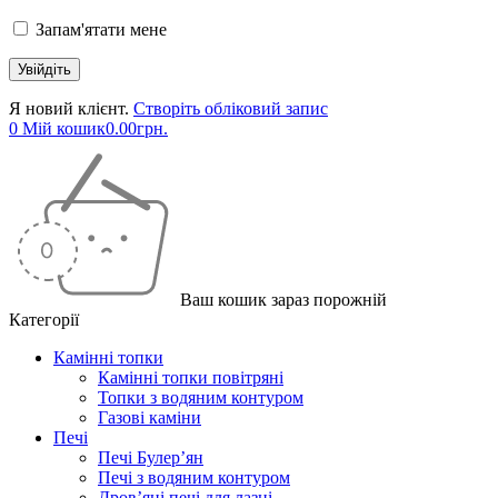
Запам'ятати мене
Я новий клієнт.
Створіть обліковий запис
0
Мій кошик
0.00
грн.
Ваш кошик зараз порожній
Категорії
Камінні топки
Камінні топки повітряні
Топки з водяним контуром
Газові каміни
Печі
Печі Булер’ян
Печі з водяним контуром
Дров’яні печі для лазні