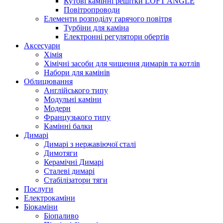
Кутові камінні решітки LOFT ANGLE
Повітропроводи
Елементи розподілу гарячого повітря
Турбіни для каміна
Електронні регулятори обертів
Аксесуари
Хімія
Хімічні засоби для чищення димарів та котлів
Набори для камінів
Облицювання
Англійського типу
Модульні каміни
Модерн
Французького типу
Камінні балки
Димарі
Димарі з нержавіючої сталі
Димотяги
Керамічні Димарі
Сталеві димарі
Стабілізатори тяги
Послуги
Електрокаміни
Біокаміни
Біопаливо