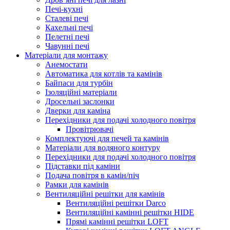
Печі-кухні
Сталеві печі
Кахельні печі
Пелетні печі
Чавунні печі
Матеріали для монтажу
Анемостати
Автоматика для котлів та камінів
Байпаси для турбін
Ізоляційні матеріали
Дросельні заслонки
Дверки для каміна
Перехідники для подачі холодного повітря
Провітрювачі
Комплектуючі для печей та камінів
Матеріали для водяного контуру
Перехідники для подачі холодного повітря
Підставки під каміни
Подача повітря в камін/піч
Рамки для камінів
Вентиляційні решітки для камінів
Вентиляційні решітки Darco
Вентиляційні камінні решітки HIDE
Прямі камінні решітки LOFT