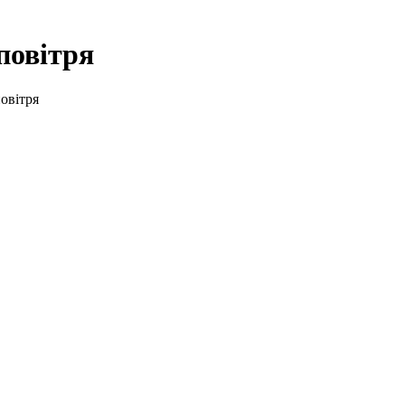
повітря
овітря