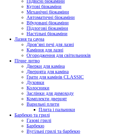
Підвісні біокаміни
Кутові біокаміни
Механічні біокаміни
Автоматичні біокаміни
Вбудовані біокаміни
Підлогові біокаміни
Настільні біокаміни
Лазня та сауна
Дров’яні печі для лазні
Каміння для лазні
Огородження для світильників
Пічне литво
Дверки для каміна
Дверцята для каміна
Ґрати для камінів CLASSIC
Духовки
Колосники
Заслінки для димоходу
Комплекти дверцят
Варильні плити
Плита і пальники
Барбекю та грилі
Газові грилі
Барбекю
Вугільні грилі та барбекю