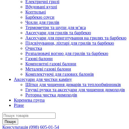
Електричні грилі
Вбудовані кухні
Коптильні
Барбекю соуси
Чохли для грилів
Термометри та щупи для м’яса
Аксесуари для грилів та барбекю
Аксесуари для приготування на грилях та барбекю
Підсвічування, ліхтарі для грилів та барбекю
Очистка
Розпалювачі вогню для грилів та барбекю
Газові балони
Композитні газові балони
Металеві газові балони
Комплектуючі для газових балонів
Аксесуари для чистки каміну
Щітки для чищення димарів та теплообмінників
Гнучкі ручки та аксесуари для чищення димоходів
Роторна чистка димоходів
Коренева група
Різне
Консультація
(098) 605-01-54