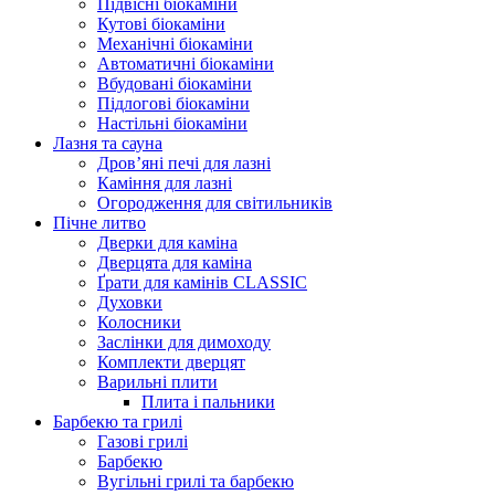
Підвісні біокаміни
Кутові біокаміни
Механічні біокаміни
Автоматичні біокаміни
Вбудовані біокаміни
Підлогові біокаміни
Настільні біокаміни
Лазня та сауна
Дров’яні печі для лазні
Каміння для лазні
Огородження для світильників
Пічне литво
Дверки для каміна
Дверцята для каміна
Ґрати для камінів CLASSIC
Духовки
Колосники
Заслінки для димоходу
Комплекти дверцят
Варильні плити
Плита і пальники
Барбекю та грилі
Газові грилі
Барбекю
Вугільні грилі та барбекю