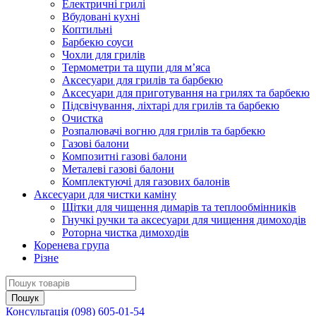
Електричні грилі
Вбудовані кухні
Коптильні
Барбекю соуси
Чохли для грилів
Термометри та щупи для м’яса
Аксесуари для грилів та барбекю
Аксесуари для приготування на грилях та барбекю
Підсвічування, ліхтарі для грилів та барбекю
Очистка
Розпалювачі вогню для грилів та барбекю
Газові балони
Композитні газові балони
Металеві газові балони
Комплектуючі для газових балонів
Аксесуари для чистки каміну
Щітки для чищення димарів та теплообмінників
Гнучкі ручки та аксесуари для чищення димоходів
Роторна чистка димоходів
Коренева група
Різне
Консультація
(098) 605-01-54