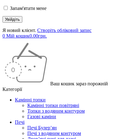
Запам'ятати мене
Я новий клієнт.
Створіть обліковий запис
0
Мій кошик
0.00
грн.
Ваш кошик зараз порожній
Категорії
Камінні топки
Камінні топки повітряні
Топки з водяним контуром
Газові каміни
Печі
Печі Булер’ян
Печі з водяним контуром
Дров’яні печі для лазні