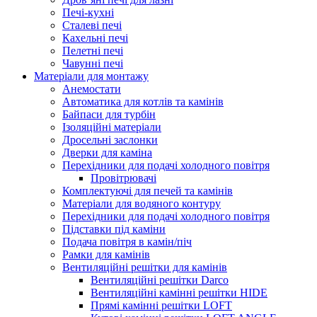
Печі-кухні
Сталеві печі
Кахельні печі
Пелетні печі
Чавунні печі
Матеріали для монтажу
Анемостати
Автоматика для котлів та камінів
Байпаси для турбін
Ізоляційні матеріали
Дросельні заслонки
Дверки для каміна
Перехідники для подачі холодного повітря
Провітрювачі
Комплектуючі для печей та камінів
Матеріали для водяного контуру
Перехідники для подачі холодного повітря
Підставки під каміни
Подача повітря в камін/піч
Рамки для камінів
Вентиляційні решітки для камінів
Вентиляційні решітки Darco
Вентиляційні камінні решітки HIDE
Прямі камінні решітки LOFT