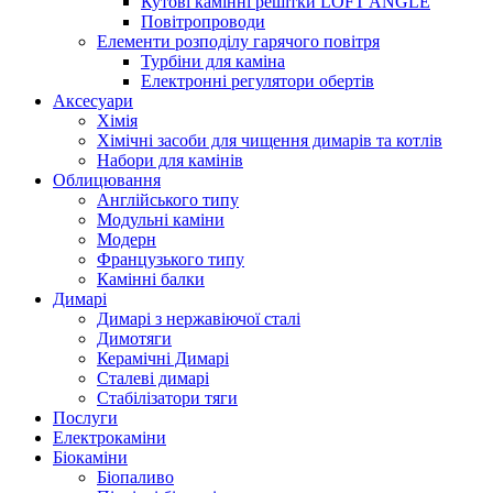
Кутові камінні решітки LOFT ANGLE
Повітропроводи
Елементи розподілу гарячого повітря
Турбіни для каміна
Електронні регулятори обертів
Аксесуари
Хімія
Хімічні засоби для чищення димарів та котлів
Набори для камінів
Облицювання
Англійського типу
Модульні каміни
Модерн
Французького типу
Камінні балки
Димарі
Димарі з нержавіючої сталі
Димотяги
Керамічні Димарі
Сталеві димарі
Стабілізатори тяги
Послуги
Електрокаміни
Біокаміни
Біопаливо