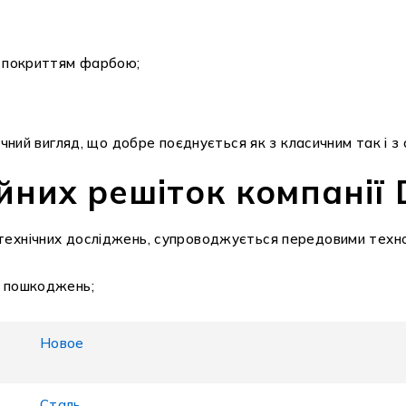
м покриттям фарбою;
ичний вигляд, що добре поєднується як з класичним так і з
них решіток компанії 
 технічних досліджень, супроводжується передовими техно
х пошкоджень;
Новое
Сталь