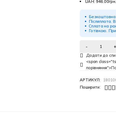
UAH
:
946.00грн
Безкоштовна 
Післяплата.
В
Сплата на ра
Готівкою.
При
<span class="ts
порівняння">П
АРТИКУЛ:
18010
Поширити: