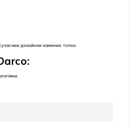
 сучасним дизайном камінних топок.
Darco:
логіями;