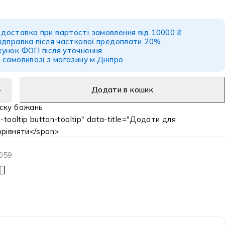
.
доставка при вартості замовлення від 10000 ₴
ідправка після часткової предоплати 20%
хунок ФОП після уточнення
 самовивозі з магазину м.Дніпро
Додати в кошик
-tooltip button-tooltip" data-title="Додати для
орівняти</span>
059