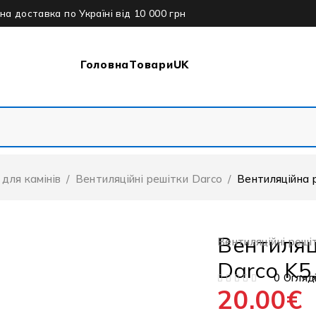
а доставка по Україні від 10 000 грн
Головна
Товари
UK
 для камінів
/
Вентиляційні решітки Darco
/
Вентиляційна р
Вентиляц
Вентиляційні реші
Darco K5
0 Огляд
20.00
€
ОЦІНЕНО В
З 5