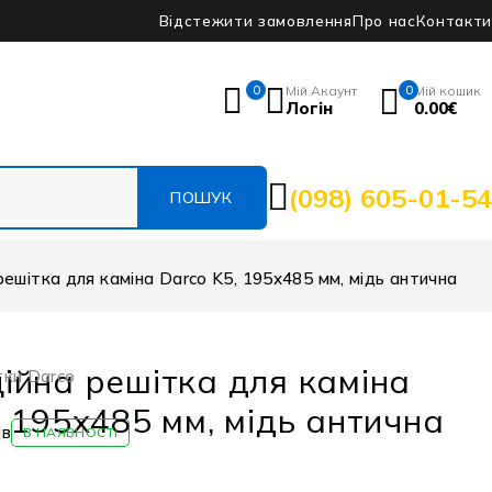
Відстежити замовлення
Про нас
Контакти
0
Мій Акаунт
0
Мій кошик
Логін
0.00
€
(098) 605-01-54
ешітка для каміна Darco K5, 195х485 мм, мідь антична
ійна решітка для каміна
тки Darco
, 195х485 мм, мідь антична
ів
В НАЯВНОСТІ