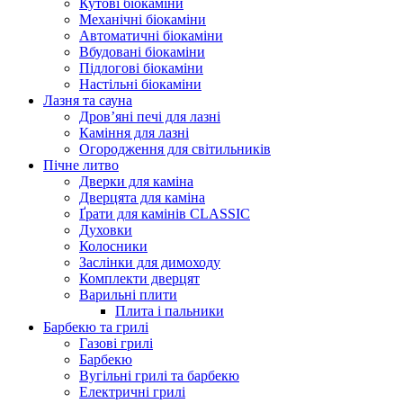
Кутові біокаміни
Механічні біокаміни
Автоматичні біокаміни
Вбудовані біокаміни
Підлогові біокаміни
Настільні біокаміни
Лазня та сауна
Дров’яні печі для лазні
Каміння для лазні
Огородження для світильників
Пічне литво
Дверки для каміна
Дверцята для каміна
Ґрати для камінів CLASSIC
Духовки
Колосники
Заслінки для димоходу
Комплекти дверцят
Варильні плити
Плита і пальники
Барбекю та грилі
Газові грилі
Барбекю
Вугільні грилі та барбекю
Електричні грилі