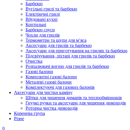
Барбекю
Вугільні грилі та барбекю
Електричні грилі
Вбудовані кухні
Коптильні
Барбекю соуси
Чохли для грилів
Термометри та щупи для м’яса
Аксесуари для грилів та барбекю
Аксесуари для приготування на грилях та барбекю
Підсвічування, ліхтарі для грилів та барбекю
Очистка
Розпалювачі вогню для грилів та барбекю
Газові балони
Композитні газові балони
Металеві газові балони
Комплектуючі для газових балонів
Аксесуари для чистки каміну
Щітки для чищення димарів та теплообмінників
Гнучкі ручки та аксесуари для чищення димоходів
Роторна чистка димоходів
Коренева група
Різне
0