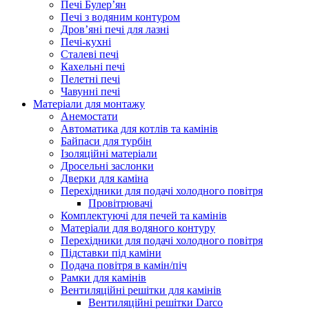
Печі Булер’ян
Печі з водяним контуром
Дров’яні печі для лазні
Печі-кухні
Сталеві печі
Кахельні печі
Пелетні печі
Чавунні печі
Матеріали для монтажу
Анемостати
Автоматика для котлів та камінів
Байпаси для турбін
Ізоляційні матеріали
Дросельні заслонки
Дверки для каміна
Перехідники для подачі холодного повітря
Провітрювачі
Комплектуючі для печей та камінів
Матеріали для водяного контуру
Перехідники для подачі холодного повітря
Підставки під каміни
Подача повітря в камін/піч
Рамки для камінів
Вентиляційні решітки для камінів
Вентиляційні решітки Darco