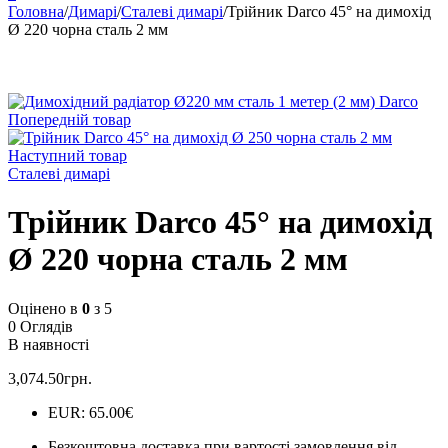
Головна
/
Димарі
/
Сталеві димарі
/
Трійник Darco 45° на димохід
Ø 220 чорна сталь 2 мм
Попередній товар
Наступний товар
Сталеві димарі
Трійник Darco 45° на димохід
Ø 220 чорна сталь 2 мм
Оцінено в
0
з 5
0 Оглядів
В наявності
3,074.50
грн.
EUR
:
65.00€
Безкоштовна доставка при вартості замовлення від