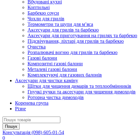
Вбудовані кухні
Коптильні
Барбекю соуси
Чохли для грилів
Термометри та щупи для м’яса
Аксесуари для грилів та барбекю
Аксесуари для приготування на грилях та барбекю
Підсвічування, ліхтарі для грилів та барбекю
Очистка
Розпалювачі вогню для грилів та барбекю
Газові балони
Композитні газові балони
Металеві газові балони
Комплектуючі для газових балонів
Аксесуари для чистки каміну
Щітки для чищення димарів та теплообмінників
Гнучкі ручки та аксесуари для чищення димоходів
Роторна чистка димоходів
Коренева група
Різне
Консультація
(098) 605-01-54
0