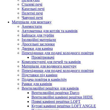
Сталеві печі
Кахельні печі
Пелетні печі
Чавунні печі
Матеріали для монтажу
Анемостати
Автоматика для котлів та камінів
Байпаси для турбін
Ізоляційні матеріали
Дросельні заслонки
Дверки для каміна
Перехідники для подачі холодного повітря
Провітрювачі
Комплектуючі для печей та камінів
Матеріали для водяного контуру
Перехідники для подачі холодного повітря
Підставки під каміни
Подача повітря в камін/піч
Рамки для камінів
Вентиляційні решітки для камінів
Вентиляційні решітки Darco
Вентиляційні камінні решітки HIDE
Прямі камінні решітки LOFT
Кутові камінні решітки LOFT ANGLE