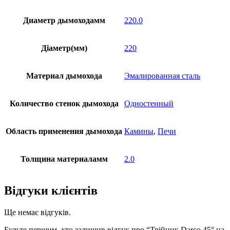
Диаметр дымоходамм
220.0
Діаметр(мм)
220
Материал дымохода
Эмалированная сталь
Количество стенок дымохода
Одностенный
Область применения дымохода
Камины
,
Печи
Толщина материаламм
2.0
Відгуки клієнтів
Ще немає відгуків.
Будьте першим, хто залишив відгук про “Трійник Darco 45° на