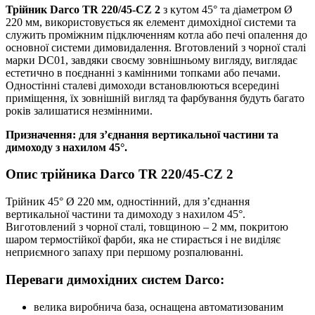
Трійник Darco TR 220/45-CZ 2
з кутом 45° та діаметром Ø
220 мм, використовується як елемент димохідної системи та
служить проміжним підключенням котла або печі опалення до
основної системи димовидалення. Вготовлений з чорної сталі
марки DC01, завдяки своєму зовнішньому вигляду, виглядає
естетично в поєднанні з камінними топками або печами.
Одностінні сталеві димоходи встановлюються всередині
приміщення, їх зовнішній вигляд та фарбування будуть багато
років залишатися незмінними.
Призначення: для з’єднання вертикальної частини та
димоходу з нахилом 45°.
Опис трійника Darco TR 220/45-CZ 2
Трійник 45° Ø 220 мм, одностінний, для з’єднання
вертикальної частини та димоходу з нахилом 45°.
Виготовлений з чорної сталі, товщиною – 2 мм, покритою
шаром термостійкої фарби, яка не стирається і не виділяє
неприємного запаху при першому розпалюванні.
Переваги димохідних систем Darco:
велика виробнича база, оснащена автоматизованим