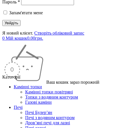
Пароль *
Запам'ятати мене
Я новий клієнт.
Створіть обліковий запис
0
Мій кошик
0.00
грн.
Категорії
Ваш кошик зараз порожній
Камінні топки
Камінні топки повітряні
Топки з водяним контуром
Газові каміни
Печі
Печі Булер’ян
Печі з водяним контуром
Дров’яні печі для лазні
Печі-кухні