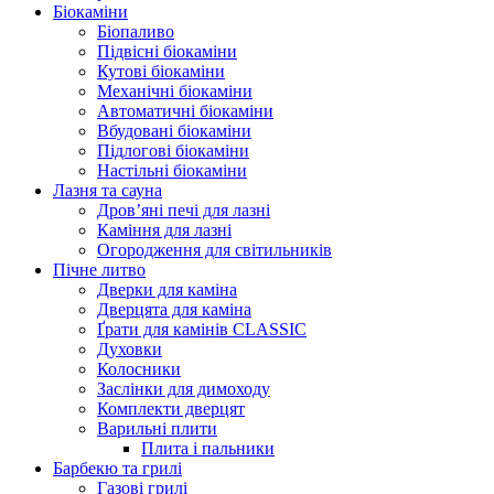
Біокаміни
Біопаливо
Підвісні біокаміни
Кутові біокаміни
Механічні біокаміни
Автоматичні біокаміни
Вбудовані біокаміни
Підлогові біокаміни
Настільні біокаміни
Лазня та сауна
Дров’яні печі для лазні
Каміння для лазні
Огородження для світильників
Пічне литво
Дверки для каміна
Дверцята для каміна
Ґрати для камінів CLASSIC
Духовки
Колосники
Заслінки для димоходу
Комплекти дверцят
Варильні плити
Плита і пальники
Барбекю та грилі
Газові грилі