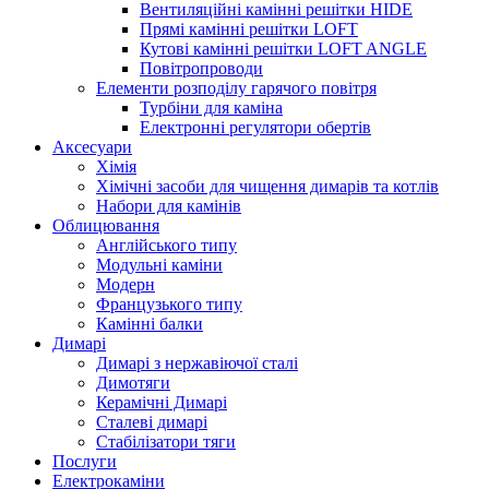
Вентиляційні камінні решітки HIDE
Прямі камінні решітки LOFT
Кутові камінні решітки LOFT ANGLE
Повітропроводи
Елементи розподілу гарячого повітря
Турбіни для каміна
Електронні регулятори обертів
Аксесуари
Хімія
Хімічні засоби для чищення димарів та котлів
Набори для камінів
Облицювання
Англійського типу
Модульні каміни
Модерн
Французького типу
Камінні балки
Димарі
Димарі з нержавіючої сталі
Димотяги
Керамічні Димарі
Сталеві димарі
Стабілізатори тяги
Послуги
Електрокаміни