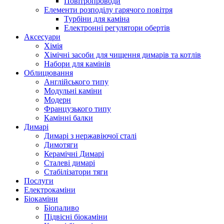
Повітропроводи
Елементи розподілу гарячого повітря
Турбіни для каміна
Електронні регулятори обертів
Аксесуари
Хімія
Хімічні засоби для чищення димарів та котлів
Набори для камінів
Облицювання
Англійського типу
Модульні каміни
Модерн
Французького типу
Камінні балки
Димарі
Димарі з нержавіючої сталі
Димотяги
Керамічні Димарі
Сталеві димарі
Стабілізатори тяги
Послуги
Електрокаміни
Біокаміни
Біопаливо
Підвісні біокаміни