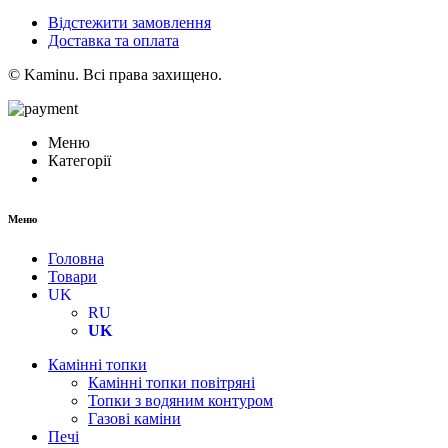
Відстежити замовлення
Доставка та оплата
© Kaminu. Всі права захищено.
Меню
Категорії
Меню
Головна
Товари
UK
RU
UK
Камінні топки
Камінні топки повітряні
Топки з водяним контуром
Газові каміни
Печі