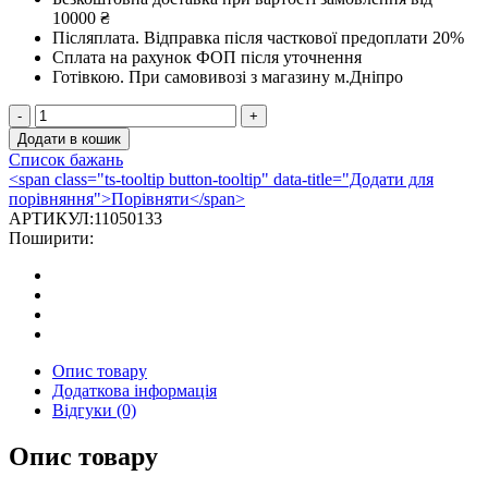
10000 ₴
Післяплата.
Відправка після часткової предоплати 20%
Сплата на рахунок ФОП після уточнення
Готівкою.
При самовивозі з магазину м.Дніпро
Трійник
Darco
Додати в кошик
45°
Список бажань
на
<span class="ts-tooltip button-tooltip" data-title="Додати для
димохід
порівняння">Порівняти</span>
Ø
АРТИКУЛ:
11050133
220
Поширити:
чорна
сталь
2
мм
кількість
Опис товару
Додаткова інформація
Відгуки (0)
Опис товару