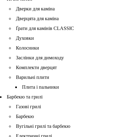
Дверки для каміна
Дверцята для каміна
Ґрати для камінів CLASSIC
Духовки
Колосники
Заслінки для димоходу
Комплекти дверцят
Варильні плити
Плита і пальники
Барбекю та грилі
Газові грилі
Барбекю
Вугільні грилі та барбекю
Електричні грилі