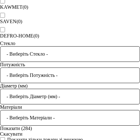
KAWMET
(
0
)
SAVEN
(
0
)
DEFRO-HOME
(
0
)
Стекло
Потужність
Діаметр (мм)
Матеріали
Показати
(
284
)
Скасувати
Показати тільки товари зі знижкою