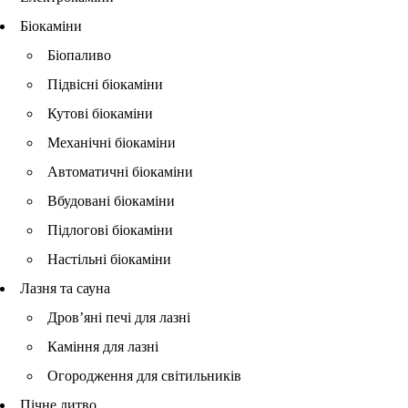
Біокаміни
Біопаливо
Підвісні біокаміни
Кутові біокаміни
Механічні біокаміни
Автоматичні біокаміни
Вбудовані біокаміни
Підлогові біокаміни
Настільні біокаміни
Лазня та сауна
Дров’яні печі для лазні
Каміння для лазні
Огородження для світильників
Пічне литво