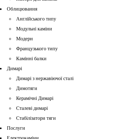
Облицювання
Англійського типу
Модульні каміни
Модерн
Французького типу
Камінні балки
Димарі
Димарі з нержавіючої сталі
Димотяги
Керамічні Димарі
Сталеві димарі
Стабілізатори тяги
Послуги
Електрокаміни