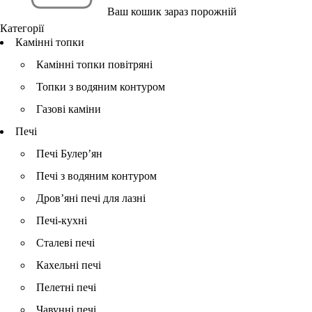
Ваш кошик зараз порожній
Категорії
Камінні топки
Камінні топки повітряні
Топки з водяним контуром
Газові каміни
Печі
Печі Булер’ян
Печі з водяним контуром
Дров’яні печі для лазні
Печі-кухні
Сталеві печі
Кахельні печі
Пелетні печі
Чавунні печі