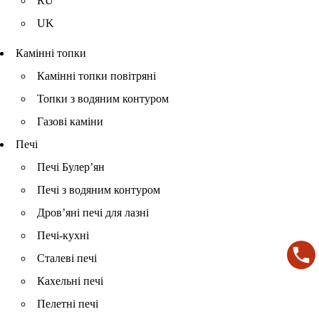
RU
UK
Камінні топки
Камінні топки повітряні
Топки з водяним контуром
Газові каміни
Печі
Печі Булер’ян
Печі з водяним контуром
Дров’яні печі для лазні
Печі-кухні
Сталеві печі
Кахельні печі
Пелетні печі