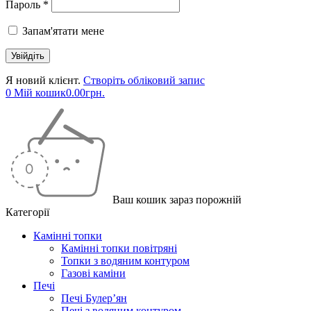
Пароль *
Запам'ятати мене
Я новий клієнт.
Створіть обліковий запис
0
Мій кошик
0.00
грн.
Ваш кошик зараз порожній
Категорії
Камінні топки
Камінні топки повітряні
Топки з водяним контуром
Газові каміни
Печі
Печі Булер’ян
Печі з водяним контуром