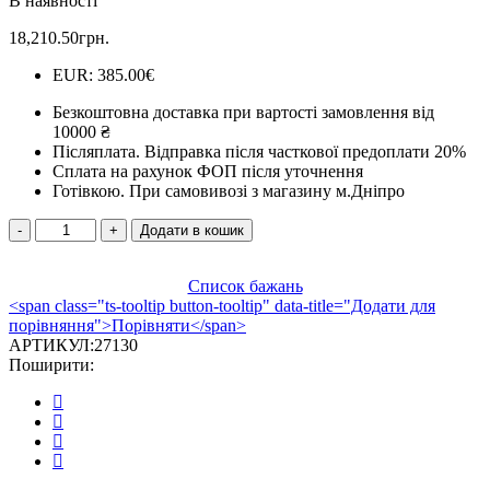
В наявності
0
з
18,210.50
грн.
5
EUR
:
385.00€
Безкоштовна доставка при вартості замовлення від
10000 ₴
Післяплата.
Відправка після часткової предоплати 20%
Сплата на рахунок ФОП після уточнення
Готівкою.
При самовивозі з магазину м.Дніпро
СТАЛЬНА
Додати в кошик
ПІЧКА
BELLA
THALIA
Список бажань
<span class="ts-tooltip button-tooltip" data-title="Додати для
кількість
порівняння">Порівняти</span>
АРТИКУЛ:
27130
Поширити: