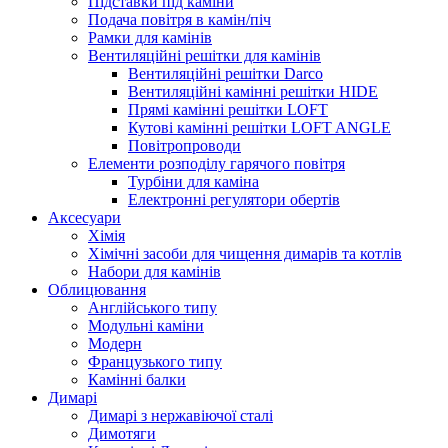
Підставки під каміни
Подача повітря в камін/піч
Рамки для камінів
Вентиляційні решітки для камінів
Вентиляційні решітки Darco
Вентиляційні камінні решітки HIDE
Прямі камінні решітки LOFT
Кутові камінні решітки LOFT ANGLE
Повітропроводи
Елементи розподілу гарячого повітря
Турбіни для каміна
Електронні регулятори обертів
Аксесуари
Хімія
Хімічні засоби для чищення димарів та котлів
Набори для камінів
Облицювання
Англійського типу
Модульні каміни
Модерн
Французького типу
Камінні балки
Димарі
Димарі з нержавіючої сталі
Димотяги