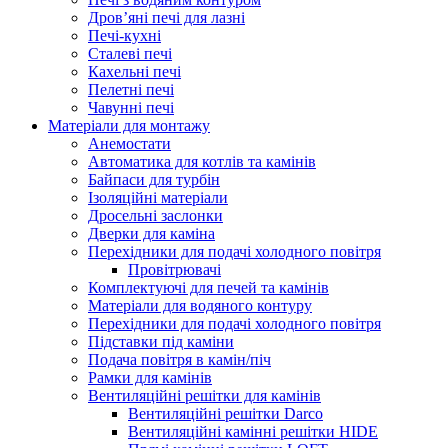
Дров’яні печі для лазні
Печі-кухні
Сталеві печі
Кахельні печі
Пелетні печі
Чавунні печі
Матеріали для монтажу
Анемостати
Автоматика для котлів та камінів
Байпаси для турбін
Ізоляційні матеріали
Дросельні заслонки
Дверки для каміна
Перехідники для подачі холодного повітря
Провітрювачі
Комплектуючі для печей та камінів
Матеріали для водяного контуру
Перехідники для подачі холодного повітря
Підставки під каміни
Подача повітря в камін/піч
Рамки для камінів
Вентиляційні решітки для камінів
Вентиляційні решітки Darco
Вентиляційні камінні решітки HIDE