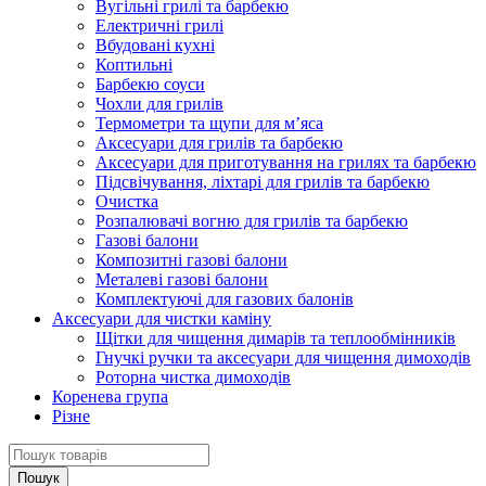
Вугільні грилі та барбекю
Електричні грилі
Вбудовані кухні
Коптильні
Барбекю соуси
Чохли для грилів
Термометри та щупи для м’яса
Аксесуари для грилів та барбекю
Аксесуари для приготування на грилях та барбекю
Підсвічування, ліхтарі для грилів та барбекю
Очистка
Розпалювачі вогню для грилів та барбекю
Газові балони
Композитні газові балони
Металеві газові балони
Комплектуючі для газових балонів
Аксесуари для чистки каміну
Щітки для чищення димарів та теплообмінників
Гнучкі ручки та аксесуари для чищення димоходів
Роторна чистка димоходів
Коренева група
Різне