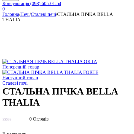
Консультація
(098) 605-01-54
0
Головна
/
Печі
/
Сталеві печі
/
СТАЛЬНА ПІЧКА BELLA
THALIA
Попередній товар
Наступний товар
Сталеві печі
СТАЛЬНА ПІЧКА BELLA
THALIA
0 Оглядів
Оцінено
в