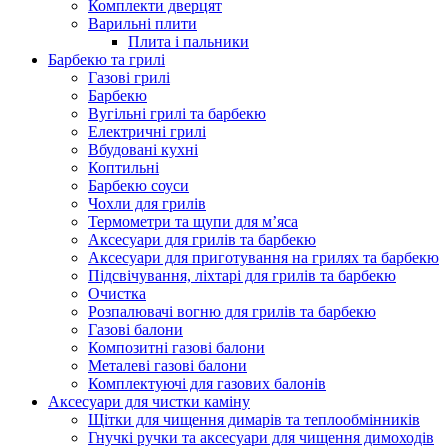
Комплекти дверцят
Варильні плити
Плита і пальники
Барбекю та грилі
Газові грилі
Барбекю
Вугільні грилі та барбекю
Електричні грилі
Вбудовані кухні
Коптильні
Барбекю соуси
Чохли для грилів
Термометри та щупи для м’яса
Аксесуари для грилів та барбекю
Аксесуари для приготування на грилях та барбекю
Підсвічування, ліхтарі для грилів та барбекю
Очистка
Розпалювачі вогню для грилів та барбекю
Газові балони
Композитні газові балони
Металеві газові балони
Комплектуючі для газових балонів
Аксесуари для чистки каміну
Щітки для чищення димарів та теплообмінників
Гнучкі ручки та аксесуари для чищення димоходів