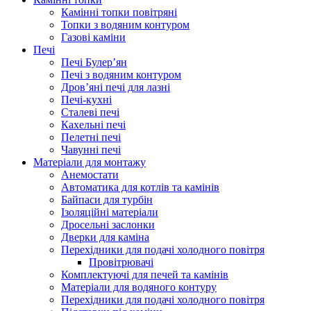
Камінні топки повітряні
Топки з водяним контуром
Газові каміни
Печі
Печі Булер’ян
Печі з водяним контуром
Дров’яні печі для лазні
Печі-кухні
Сталеві печі
Кахельні печі
Пелетні печі
Чавунні печі
Матеріали для монтажу
Анемостати
Автоматика для котлів та камінів
Байпаси для турбін
Ізоляційні матеріали
Дросельні заслонки
Дверки для каміна
Перехідники для подачі холодного повітря
Провітрювачі
Комплектуючі для печей та камінів
Матеріали для водяного контуру
Перехідники для подачі холодного повітря