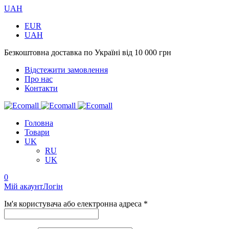
UAH
EUR
UAH
Безкоштовна доставка по Україні від 10 000 грн
Відстежити замовлення
Про нас
Контакти
Головна
Товари
UK
RU
UK
0
Мій акаунт
Логін
Ім'я користувача або електронна адреса *