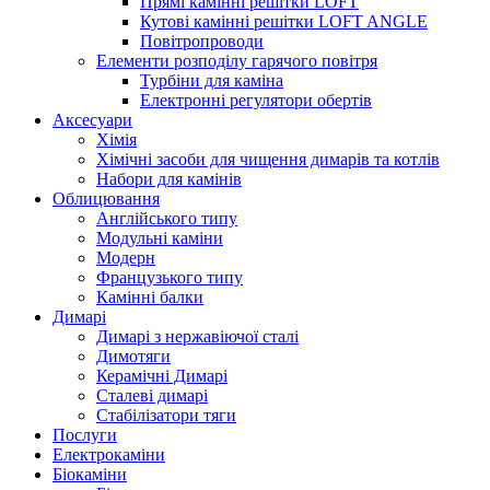
Прямі камінні решітки LOFT
Кутові камінні решітки LOFT ANGLE
Повітропроводи
Елементи розподілу гарячого повітря
Турбіни для каміна
Електронні регулятори обертів
Аксесуари
Хімія
Хімічні засоби для чищення димарів та котлів
Набори для камінів
Облицювання
Англійського типу
Модульні каміни
Модерн
Французького типу
Камінні балки
Димарі
Димарі з нержавіючої сталі
Димотяги
Керамічні Димарі
Сталеві димарі
Стабілізатори тяги
Послуги
Електрокаміни
Біокаміни