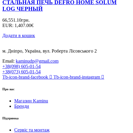
СТАЛЬНАЯ ПЕЧЬ DEFRO HOME SOLUM
LOG ЧЕРНЫЙ
66,551.10
грн.
EUR
:
1,407.00€
Додати в кошик
м. Дніпро, Україна, вул. Роберта Лісовського 2
Email:
kaminudp@gmail.com
+38(098) 605-01-54
+38(073) 605-01-54
Tb-icon-brand-facebook
Tb-icon-brand-instagram
Про нас
Магазин Kaminu
Бренди
Підтримка
Сервіс та монтаж