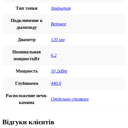
Тип топки
Закрытая
Подключение к
Верхнее
дымоходу
Диаметр
120 мм
Номинальная
6.2
мощностьВт
Мощность
10,2кВт
Глубинамм
440.0
Расположение печи-
Отдельно стоящее
камина
Відгуки клієнтів