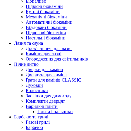
Біопаливо
Підвісні біокаміни
Кутові біокаміни
Механічні біокаміни
Автоматичні біокаміни
Вбудовані біокаміни
Підлогові біокаміни
Настільні біокаміни
Лазня та сауна
Дров’яні печі для лазні
Каміння для лазні
Огородження для світильників
Пічне литво
Дверки для каміна
Дверцята для каміна
Ґрати для камінів CLASSIC
Духовки
Колосники
Заслінки для димоходу
Комплекти дверцят
Варильні плити
Плита і пальники
Барбекю та грилі
Газові грилі
Барбекю