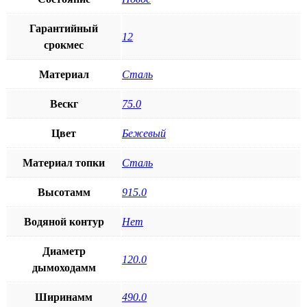
Гарантийный
12
срокмес
Материал
Сталь
Вескг
75.0
Цвет
Бежевый
Материал топки
Сталь
Высотамм
915.0
Водяной контур
Нет
Диаметр
120.0
дымоходамм
Ширинамм
490.0