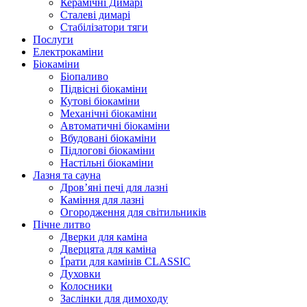
Керамічні Димарі
Сталеві димарі
Стабілізатори тяги
Послуги
Електрокаміни
Біокаміни
Біопаливо
Підвісні біокаміни
Кутові біокаміни
Механічні біокаміни
Автоматичні біокаміни
Вбудовані біокаміни
Підлогові біокаміни
Настільні біокаміни
Лазня та сауна
Дров’яні печі для лазні
Каміння для лазні
Огородження для світильників
Пічне литво
Дверки для каміна
Дверцята для каміна
Ґрати для камінів CLASSIC
Духовки
Колосники
Заслінки для димоходу