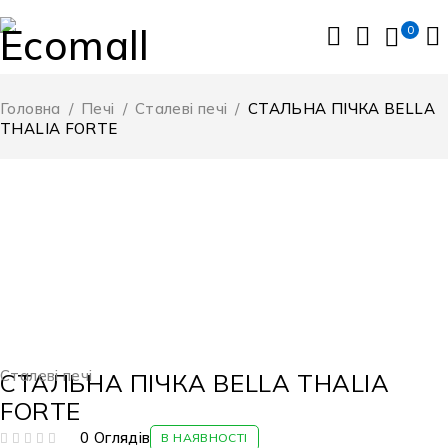
0
Головна
/
Печі
/
Сталеві печі
/
СТАЛЬНА ПІЧКА BELLA
THALIA FORTE
Сталеві печі
СТАЛЬНА ПІЧКА BELLA THALIA
FORTE
0 Оглядів
В НАЯВНОСТІ
ОЦІНЕНО В
З 5