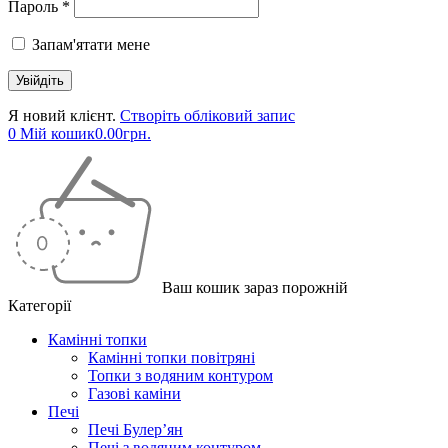
Пароль *
Запам'ятати мене
Я новий клієнт.
Створіть обліковий запис
0
Мій кошик
0.00
грн.
Ваш кошик зараз порожній
Категорії
Камінні топки
Камінні топки повітряні
Топки з водяним контуром
Газові каміни
Печі
Печі Булер’ян
Печі з водяним контуром