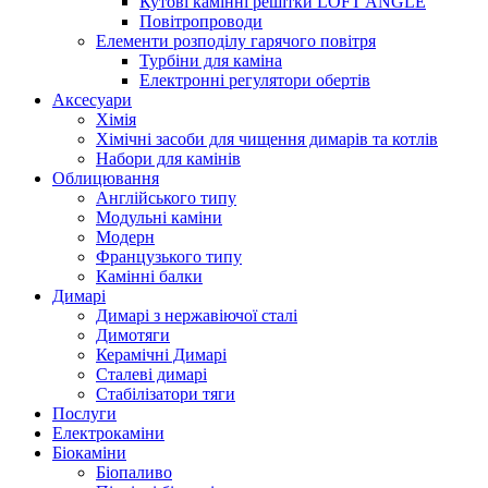
Кутові камінні решітки LOFT ANGLE
Повітропроводи
Елементи розподілу гарячого повітря
Турбіни для каміна
Електронні регулятори обертів
Аксесуари
Хімія
Хімічні засоби для чищення димарів та котлів
Набори для камінів
Облицювання
Англійського типу
Модульні каміни
Модерн
Французького типу
Камінні балки
Димарі
Димарі з нержавіючої сталі
Димотяги
Керамічні Димарі
Сталеві димарі
Стабілізатори тяги
Послуги
Електрокаміни
Біокаміни
Біопаливо