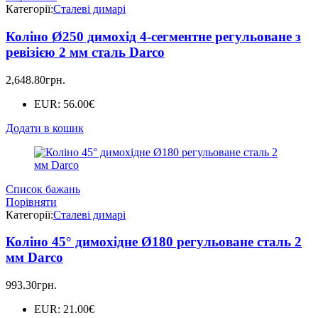
Категорії:
Сталеві димарі
Коліно Ø250 димохід 4-сегментне регульоване з
ревізією 2 мм сталь Darco
2,648.80
грн.
EUR
:
56.00€
Додати в кошик
Список бажань
Порівняти
Категорії:
Сталеві димарі
Коліно 45° димохідне Ø180 регульоване сталь 2
мм Darco
993.30
грн.
EUR
:
21.00€