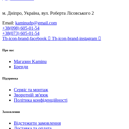
м. Дніпро, Україна, вул. Роберта Лісовського 2
Email:
kaminudp@gmail.com
+38(098) 605-01-54
+38(073) 605-01-54
Tb-icon-brand-facebook
Tb-icon-brand-instagram
Про нас
Магазин Kaminu
Бренди
Підтримка
Сервіс та монтаж
Зворотній зв'язок
Політика конфіденційності
Замовлення
Відстежити замовлення
Доставка та оплата