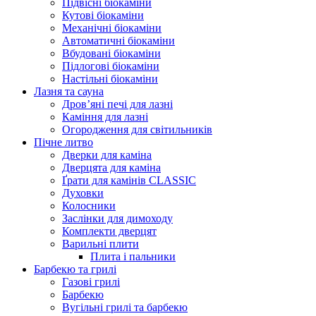
Підвісні біокаміни
Кутові біокаміни
Механічні біокаміни
Автоматичні біокаміни
Вбудовані біокаміни
Підлогові біокаміни
Настільні біокаміни
Лазня та сауна
Дров’яні печі для лазні
Каміння для лазні
Огородження для світильників
Пічне литво
Дверки для каміна
Дверцята для каміна
Ґрати для камінів CLASSIC
Духовки
Колосники
Заслінки для димоходу
Комплекти дверцят
Варильні плити
Плита і пальники
Барбекю та грилі
Газові грилі
Барбекю
Вугільні грилі та барбекю