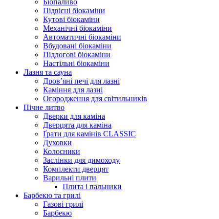
Біопаливо
Підвісні біокаміни
Кутові біокаміни
Механічні біокаміни
Автоматичні біокаміни
Вбудовані біокаміни
Підлогові біокаміни
Настільні біокаміни
Лазня та сауна
Дров’яні печі для лазні
Каміння для лазні
Огородження для світильників
Пічне литво
Дверки для каміна
Дверцята для каміна
Ґрати для камінів CLASSIC
Духовки
Колосники
Заслінки для димоходу
Комплекти дверцят
Варильні плити
Плита і пальники
Барбекю та грилі
Газові грилі
Барбекю