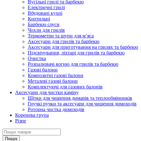
Вугільні грилі та барбекю
Електричні грилі
Вбудовані кухні
Коптильні
Барбекю соуси
Чохли для грилів
Термометри та щупи для м’яса
Аксесуари для грилів та барбекю
Аксесуари для приготування на грилях та барбекю
Підсвічування, ліхтарі для грилів та барбекю
Очистка
Розпалювачі вогню для грилів та барбекю
Газові балони
Композитні газові балони
Металеві газові балони
Комплектуючі для газових балонів
Аксесуари для чистки каміну
Щітки для чищення димарів та теплообмінників
Гнучкі ручки та аксесуари для чищення димоходів
Роторна чистка димоходів
Коренева група
Різне