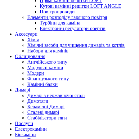
Прямі камінні решітки LOFT
Кутові камінні решітки LOFT ANGLE
Повітропроводи
Елементи розподілу гарячого повітря
Турбіни для каміна
Електронні регулятори обертів
Аксесуари
Хімія
Хімічні засоби для чищення димарів та котлів
Набори для камінів
Облицювання
Англійського типу
Модульні каміни
Модерн
Французького типу
Камінні балки
Димарі
Димарі з нержавіючої сталі
Димотяги
Керамічні Димарі
Сталеві димарі
Стабілізатори тяги
Послуги
Електрокаміни
Біокаміни