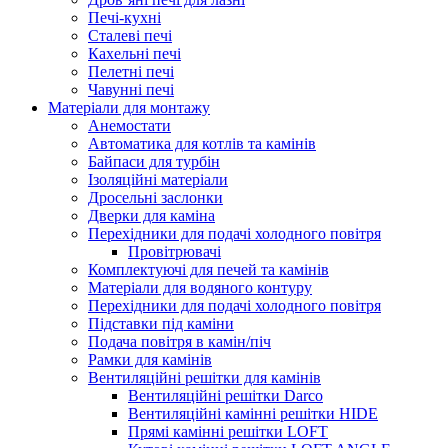
Печі-кухні
Сталеві печі
Кахельні печі
Пелетні печі
Чавунні печі
Матеріали для монтажу
Анемостати
Автоматика для котлів та камінів
Байпаси для турбін
Ізоляційні матеріали
Дросельні заслонки
Дверки для каміна
Перехідники для подачі холодного повітря
Провітрювачі
Комплектуючі для печей та камінів
Матеріали для водяного контуру
Перехідники для подачі холодного повітря
Підставки під каміни
Подача повітря в камін/піч
Рамки для камінів
Вентиляційні решітки для камінів
Вентиляційні решітки Darco
Вентиляційні камінні решітки HIDE
Прямі камінні решітки LOFT