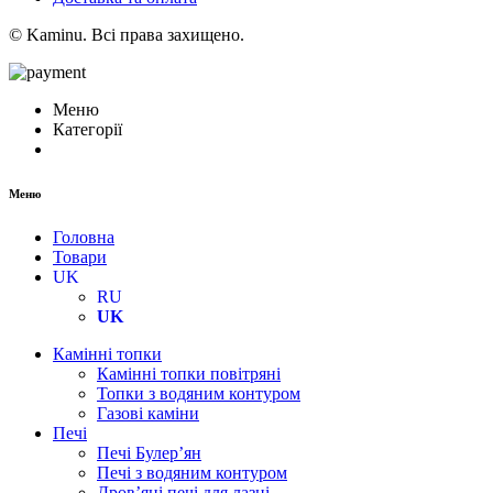
© Kaminu. Всі права захищено.
Меню
Категорії
Меню
Головна
Товари
UK
RU
UK
Камінні топки
Камінні топки повітряні
Топки з водяним контуром
Газові каміни
Печі
Печі Булер’ян
Печі з водяним контуром
Дров’яні печі для лазні