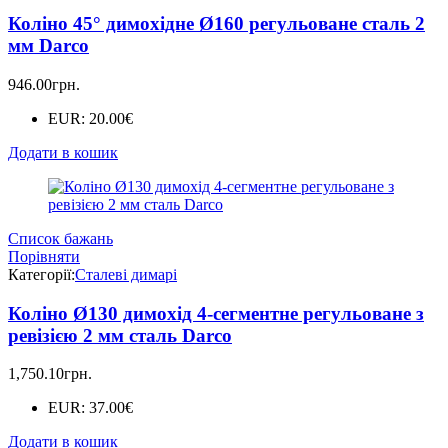
Коліно 45° димохідне Ø160 регульоване сталь 2
мм Darco
946.00
грн.
EUR
:
20.00€
Додати в кошик
Список бажань
Порівняти
Категорії:
Сталеві димарі
Коліно Ø130 димохід 4-сегментне регульоване з
ревізією 2 мм сталь Darco
1,750.10
грн.
EUR
:
37.00€
Додати в кошик