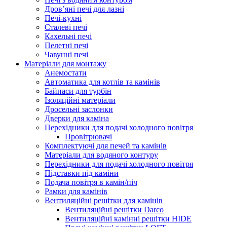
Дров’яні печі для лазні
Печі-кухні
Сталеві печі
Кахельні печі
Пелетні печі
Чавунні печі
Матеріали для монтажу
Анемостати
Автоматика для котлів та камінів
Байпаси для турбін
Ізоляційні матеріали
Дросельні заслонки
Дверки для каміна
Перехідники для подачі холодного повітря
Провітрювачі
Комплектуючі для печей та камінів
Матеріали для водяного контуру
Перехідники для подачі холодного повітря
Підставки під каміни
Подача повітря в камін/піч
Рамки для камінів
Вентиляційні решітки для камінів
Вентиляційні решітки Darco
Вентиляційні камінні решітки HIDE