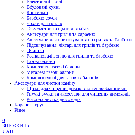
Електричні грилі
Вбудовані кухні
Коптильні
Барбекю соуси
Чохли для грилів
Термометри та щупи для м’яса
Аксесуари для грилів та барбекю
Аксесуари для приготування на грилях та барбекю
Підсвічування, ліхтарі для грилів та барбекю
Очистка
Розпалювачі вогню для грилів та барбекю
Газові балони
Композитні газові балони
Металеві газові балони
Комплектуючі для газових балонів
Аксесуари для чистки каміну
Щітки для чищення димарів та теплообмінників
Гнучкі ручки та аксесуари для чищення димоходів
Роторна чистка димоходів
Коренева група
Різне
0
ЗНИЖКИ
Hot
UAH