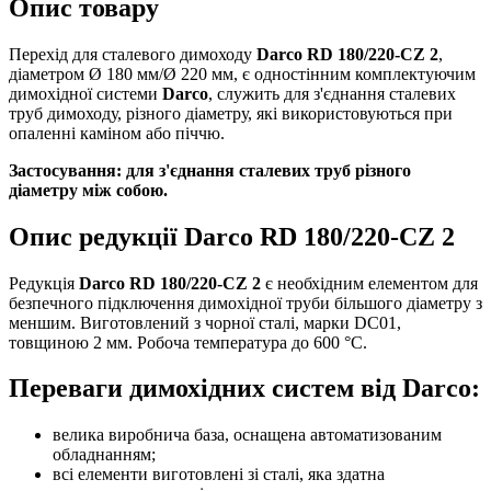
Опис товару
Перехід для сталевого димоходу
Darco RD 180/220-CZ 2
,
діаметром Ø 180 мм/Ø 220 мм, є одностінним комплектуючим
димохідної системи
Darco
, служить для з'єднання сталевих
труб димоходу, різного діаметру, які використовуються при
опаленні каміном або піччю.
Застосування: для з'єднання сталевих труб різного
діаметру між собою.
Опис редукції Darco RD 180/220-CZ 2
Редукція
Darco RD 180/220-CZ 2
є необхідним елементом для
безпечного підключення димохідної труби більшого діаметру з
меншим. Виготовлений з чорної сталі, марки DC01,
товщиною 2 мм. Робоча температура до 600 °С.
Переваги димохідних систем від Darco:
велика виробнича база, оснащена автоматизованим
обладнанням;
всі елементи виготовлені зі сталі, яка здатна