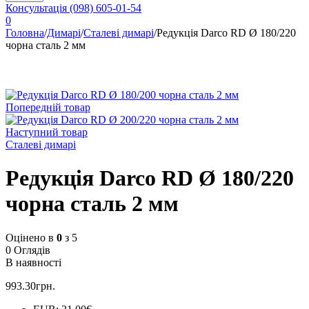
Консультація
(098) 605-01-54
0
Головна
/
Димарі
/
Сталеві димарі
/
Редукція Darco RD Ø 180/220
чорна сталь 2 мм
Попередній товар
Наступний товар
Сталеві димарі
Редукція Darco RD Ø 180/220
чорна сталь 2 мм
Оцінено в
0
з 5
0 Оглядів
В наявності
993.30
грн.