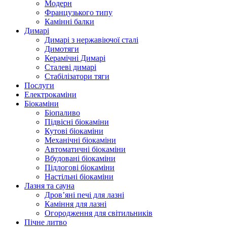
Модерн
Французького типу
Камінні балки
Димарі
Димарі з нержавіючої сталі
Димотяги
Керамічні Димарі
Сталеві димарі
Стабілізатори тяги
Послуги
Електрокаміни
Біокаміни
Біопаливо
Підвісні біокаміни
Кутові біокаміни
Механічні біокаміни
Автоматичні біокаміни
Вбудовані біокаміни
Підлогові біокаміни
Настільні біокаміни
Лазня та сауна
Дров’яні печі для лазні
Каміння для лазні
Огородження для світильників
Пічне литво