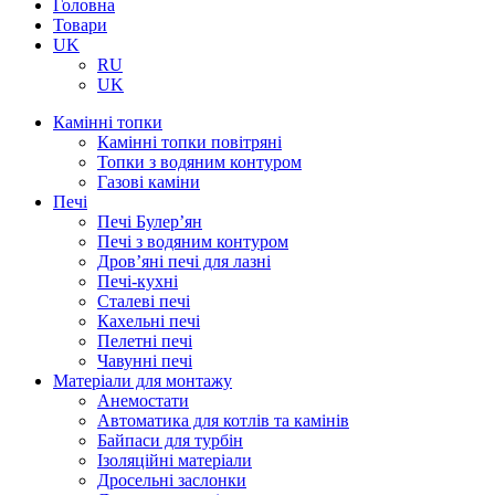
Головна
Товари
UK
RU
UK
Камінні топки
Камінні топки повітряні
Топки з водяним контуром
Газові каміни
Печі
Печі Булер’ян
Печі з водяним контуром
Дров’яні печі для лазні
Печі-кухні
Сталеві печі
Кахельні печі
Пелетні печі
Чавунні печі
Матеріали для монтажу
Анемостати
Автоматика для котлів та камінів
Байпаси для турбін
Ізоляційні матеріали
Дросельні заслонки