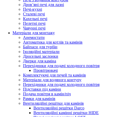
Дров’яні печі для лазні
Печі-кухні
Сталеві печі
Кахельні печі
Пелетні печі
Чавунні печі
Матеріали для монтажу
Анемостати
Автоматика для котлів та камінів
Байпаси для турбін
Ізоляційні матеріали
Дросельні заслонки
Дверки для каміна
Перехідники для подачі холодного повітря
Провітрювачі
Комплектуючі для печей та камінів
Матеріали для водяного контуру
Перехідники для подачі холодного повітря
Підставки під каміни
Подача повітря в камін/піч
Рамки для камінів
Вентиляційні решітки для камінів
Вентиляційні решітки Darco
Вентиляційні камінні решітки HIDE