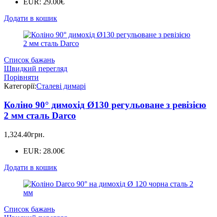
EUR
:
29.00€
Додати в кошик
Список бажань
Швидкий перегляд
Порівняти
Категорії:
Сталеві димарі
Коліно 90° димохід Ø130 регульоване з ревізією
2 мм сталь Darco
1,324.40
грн.
EUR
:
28.00€
Додати в кошик
Список бажань