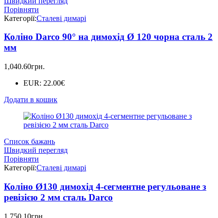
Швидкий перегляд
Порівняти
Категорії:
Сталеві димарі
Коліно Darco 90° на димохід Ø 120 чорна сталь 2
мм
1,040.60
грн.
EUR
:
22.00€
Додати в кошик
Список бажань
Швидкий перегляд
Порівняти
Категорії:
Сталеві димарі
Коліно Ø130 димохід 4-сегментне регульоване з
ревізією 2 мм сталь Darco
1,750.10
грн.