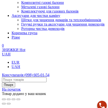
Композитні газові балони
Металеві газові балони
Комплектуючі для газових балонів
Аксесуари для чистки каміну
Щітки для чищення димарів та теплообмінників
Гнучкі ручки та аксесуари для чищення димоходів
Роторна чистка димоходів
Коренева група
Різне
0
ЗНИЖКИ
Hot
UAH
EUR
UAH
Консультація
(098) 605-01-54
На початок
Товар додано у ваш кошик