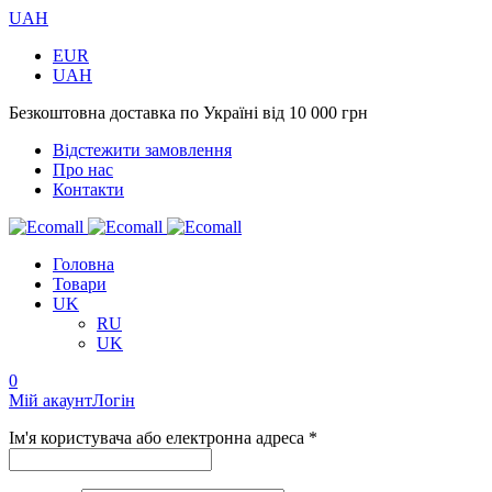
UAH
EUR
UAH
Безкоштовна доставка по Україні від 10 000 грн
Відстежити замовлення
Про нас
Контакти
Головна
Товари
UK
RU
UK
0
Мій акаунт
Логін
Ім'я користувача або електронна адреса *