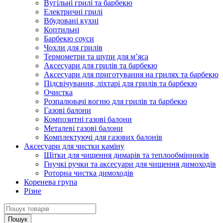
Вугільні грилі та барбекю
Електричні грилі
Вбудовані кухні
Коптильні
Барбекю соуси
Чохли для грилів
Термометри та щупи для м’яса
Аксесуари для грилів та барбекю
Аксесуари для приготування на грилях та барбекю
Підсвічування, ліхтарі для грилів та барбекю
Очистка
Розпалювачі вогню для грилів та барбекю
Газові балони
Композитні газові балони
Металеві газові балони
Комплектуючі для газових балонів
Аксесуари для чистки каміну
Щітки для чищення димарів та теплообмінників
Гнучкі ручки та аксесуари для чищення димоходів
Роторна чистка димоходів
Коренева група
Різне