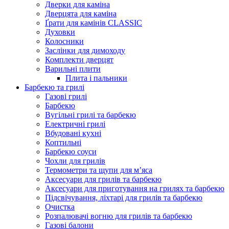
Дверки для каміна
Дверцята для каміна
Ґрати для камінів CLASSIC
Духовки
Колосники
Заслінки для димоходу
Комплекти дверцят
Варильні плити
Плита і пальники
Барбекю та грилі
Газові грилі
Барбекю
Вугільні грилі та барбекю
Електричні грилі
Вбудовані кухні
Коптильні
Барбекю соуси
Чохли для грилів
Термометри та щупи для м’яса
Аксесуари для грилів та барбекю
Аксесуари для приготування на грилях та барбекю
Підсвічування, ліхтарі для грилів та барбекю
Очистка
Розпалювачі вогню для грилів та барбекю
Газові балони