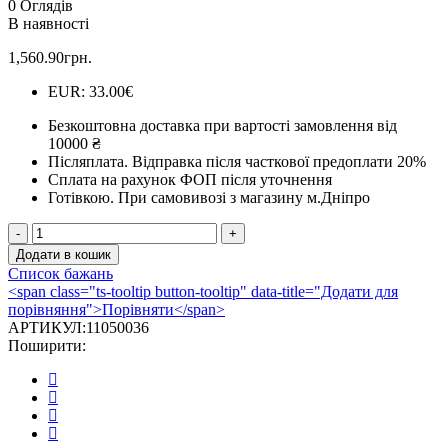
0 Оглядів
В наявності
1,560.90
грн.
EUR
:
33.00€
Безкоштовна доставка при вартості замовлення від
10000 ₴
Післяплата.
Відправка після часткової предоплати 20%
Сплата на рахунок ФОП після уточнення
Готівкою.
При самовивозі з магазину м.Дніпро
Коліно
з
Додати в кошик
ревізією
Список бажань
Darco
<span class="ts-tooltip button-tooltip" data-title="Додати для
90°
порівняння">Порівняти</span>
на
АРТИКУЛ:
11050036
димохід
Поширити:
Ø
220
чорна
сталь
2
мм