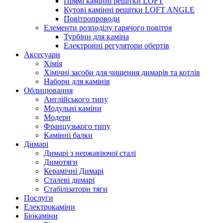
Прямі камінні решітки LOFT
Кутові камінні решітки LOFT ANGLE
Повітропроводи
Елементи розподілу гарячого повітря
Турбіни для каміна
Електронні регулятори обертів
Аксесуари
Хімія
Хімічні засоби для чищення димарів та котлів
Набори для камінів
Облицювання
Англійського типу
Модульні каміни
Модерн
Французького типу
Камінні балки
Димарі
Димарі з нержавіючої сталі
Димотяги
Керамічні Димарі
Сталеві димарі
Стабілізатори тяги
Послуги
Електрокаміни
Біокаміни