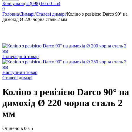
Консультація
(098) 605-01-54
0
Головна
/
Димарі
/
Сталеві димарі
/
Коліно з ревізією Darco 90° на
димохід Ø 220 чорна сталь 2 мм
Попередній товар
Наступний товар
Сталеві димарі
Коліно з ревізією Darco 90° на
димохід Ø 220 чорна сталь 2
мм
Оцінено в
0
з 5