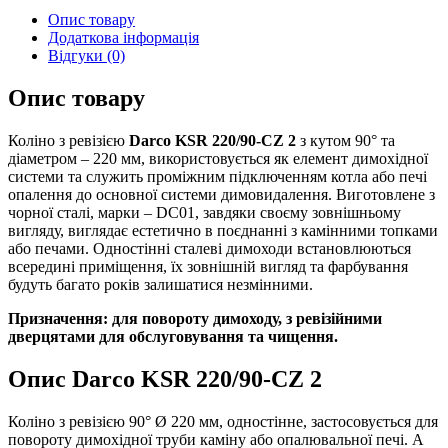
кількість
Опис товару
Додаткова інформація
Відгуки (0)
Опис товару
Коліно з ревізією
Darco KSR 220/90-CZ 2
з кутом 90° та
діаметром – 220 мм, використовується як елемент димохідної
системи та служить проміжним підключенням котла або печі
опалення до основної системи димовидалення. Виготовлене з
чорної сталі, марки – DC01, завдяки своєму зовнішньому
вигляду, виглядає естетично в поєднанні з камінними топками
або печами. Одностінні сталеві димоходи встановлюються
всередині приміщення, їх зовнішній вигляд та фарбування
будуть багато років залишатися незмінними.
Призначення: для повороту димоходу, з ревізійними
дверцятами для обслуговування та чищення.
Опис Darco KSR 220/90-CZ 2
Коліно з ревізією 90° Ø 220 мм, одностінне, застосовується для
повороту димохідної труби каміну або опалювальної печі. А