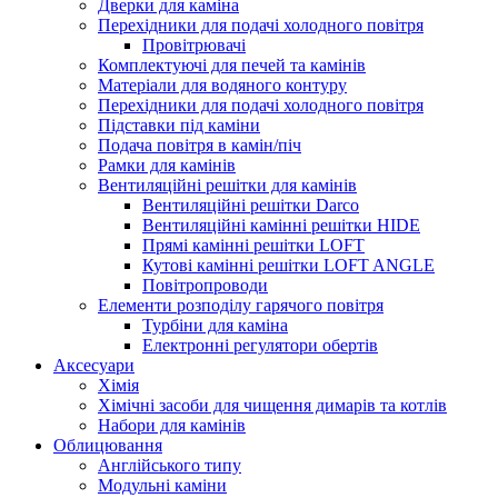
Дверки для каміна
Перехідники для подачі холодного повітря
Провітрювачі
Комплектуючі для печей та камінів
Матеріали для водяного контуру
Перехідники для подачі холодного повітря
Підставки під каміни
Подача повітря в камін/піч
Рамки для камінів
Вентиляційні решітки для камінів
Вентиляційні решітки Darco
Вентиляційні камінні решітки HIDE
Прямі камінні решітки LOFT
Кутові камінні решітки LOFT ANGLE
Повітропроводи
Елементи розподілу гарячого повітря
Турбіни для каміна
Електронні регулятори обертів
Аксесуари
Хімія
Хімічні засоби для чищення димарів та котлів
Набори для камінів
Облицювання
Англійського типу
Модульні каміни