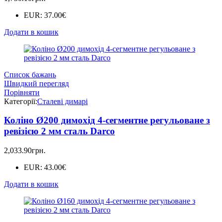
EUR
:
37.00€
Додати в кошик
Список бажань
Швидкий перегляд
Порівняти
Категорії:
Сталеві димарі
Коліно Ø200 димохід 4-сегментне регульоване з
ревізією 2 мм сталь Darco
2,033.90
грн.
EUR
:
43.00€
Додати в кошик