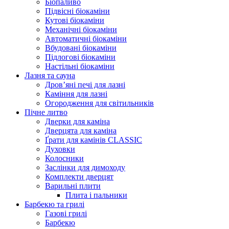
Біопаливо
Підвісні біокаміни
Кутові біокаміни
Механічні біокаміни
Автоматичні біокаміни
Вбудовані біокаміни
Підлогові біокаміни
Настільні біокаміни
Лазня та сауна
Дров’яні печі для лазні
Каміння для лазні
Огородження для світильників
Пічне литво
Дверки для каміна
Дверцята для каміна
Ґрати для камінів CLASSIC
Духовки
Колосники
Заслінки для димоходу
Комплекти дверцят
Варильні плити
Плита і пальники
Барбекю та грилі
Газові грилі
Барбекю