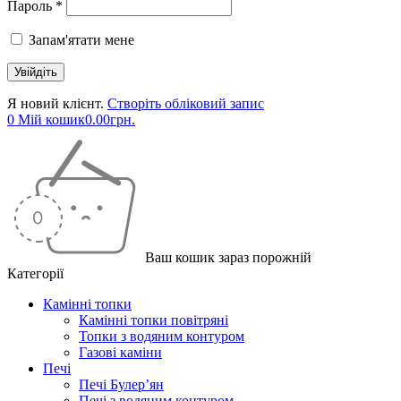
Пароль *
Запам'ятати мене
Я новий клієнт.
Створіть обліковий запис
0
Мій кошик
0.00
грн.
Ваш кошик зараз порожній
Категорії
Камінні топки
Камінні топки повітряні
Топки з водяним контуром
Газові каміни
Печі
Печі Булер’ян
Печі з водяним контуром