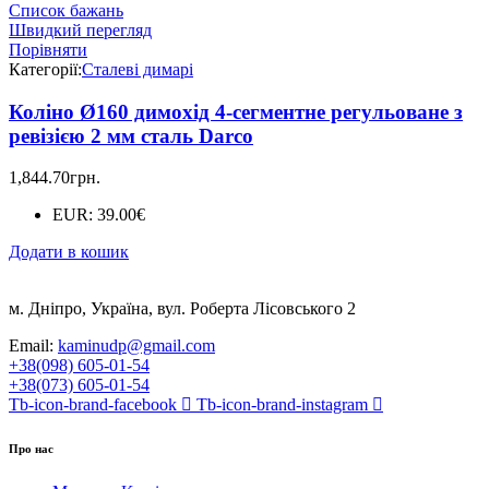
Список бажань
Швидкий перегляд
Порівняти
Категорії:
Сталеві димарі
Коліно Ø160 димохід 4-сегментне регульоване з
ревізією 2 мм сталь Darco
1,844.70
грн.
EUR
:
39.00€
Додати в кошик
м. Дніпро, Україна, вул. Роберта Лісовського 2
Email:
kaminudp@gmail.com
+38(098) 605-01-54
+38(073) 605-01-54
Tb-icon-brand-facebook
Tb-icon-brand-instagram
Про нас