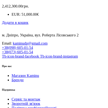
2,412,300.00
грн.
EUR
:
51,000.00€
Додати в кошик
м. Дніпро, Україна, вул. Роберта Лісовського 2
Email:
kaminudp@gmail.com
+38(098) 605-01-54
+38(073) 605-01-54
Tb-icon-brand-facebook
Tb-icon-brand-instagram
Про нас
Магазин Kaminu
Бренди
Підтримка
Сервіс та монтаж
Зворотній зв'язок
Політика конфіденційності