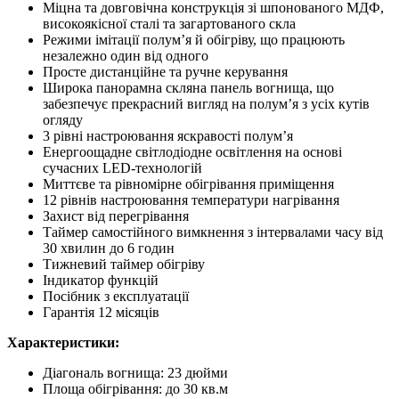
Міцна та довговічна конструкція зі шпонованого МДФ,
високоякісної сталі та загартованого скла
Режими імітації полум’я й обігріву, що працюють
незалежно один від одного
Просте дистанційне та ручне керування
Широка панорамна скляна панель вогнища, що
забезпечує прекрасний вигляд на полум’я з усіх кутів
огляду
3 рівні настроювання яскравості полум’я
Енергоощадне світлодіодне освітлення на основі
сучасних LED-технологій
Миттєве та рівномірне обігрівання приміщення
12 рівнів настроювання температури нагрівання
Захист від перегрівання
Таймер самостійного вимкнення з інтервалами часу від
30 хвилин до 6 годин
Тижневий таймер обігріву
Індикатор функцій
Посібник з експлуатації
Гарантія 12 місяців
Характеристики:
Діагональ вогнища: 23 дюйми
Площа обігрівання: до 30 кв.м