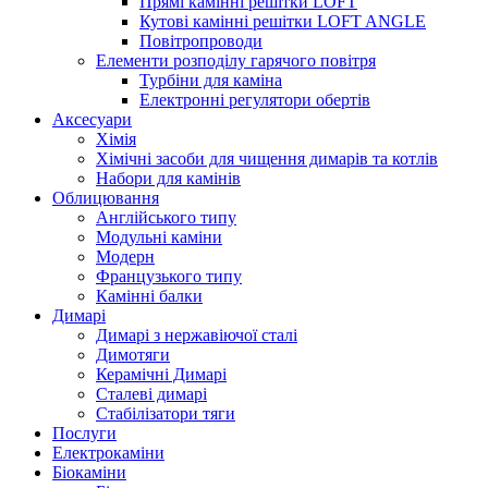
Прямі камінні решітки LOFT
Кутові камінні решітки LOFT ANGLE
Повітропроводи
Елементи розподілу гарячого повітря
Турбіни для каміна
Електронні регулятори обертів
Аксесуари
Хімія
Хімічні засоби для чищення димарів та котлів
Набори для камінів
Облицювання
Англійського типу
Модульні каміни
Модерн
Французького типу
Камінні балки
Димарі
Димарі з нержавіючої сталі
Димотяги
Керамічні Димарі
Сталеві димарі
Стабілізатори тяги
Послуги
Електрокаміни
Біокаміни