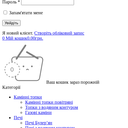
Пароль *
Запам'ятати мене
Я новий клієнт.
Створіть обліковий запис
0
Мій кошик
0.00
грн.
Ваш кошик зараз порожній
Категорії
Камінні топки
Камінні топки повітряні
Топки з водяним контуром
Газові каміни
Печі
Печі Булер’ян
Печі з водяним контуром