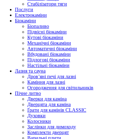
Стабілізатори тяги
Послуги
Електрокаміни
Біокаміни
Біопаливо
Підвісні біокаміни
Кутові біокаміни
Механічні біокаміни
Автоматичні біокаміни
Вбудовані біокаміни
Підлогові біокаміни
Настільні біокаміни
Лазня та сауна
Дров’яні печі для лазні
Каміння для лазні
Огородження для світильників
Пічне литво
Дверки для каміна
Дверцята для каміна
Ґрати для камінів CLASSIC
Духовки
Колосники
Заслінки для димоходу
Комплекти дверцят
Варильні плити