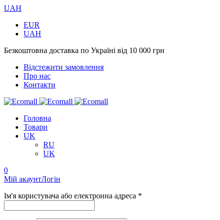
UAH
EUR
UAH
Безкоштовна доставка по Україні від 10 000 грн
Відстежити замовлення
Про нас
Контакти
Головна
Товари
UK
RU
UK
0
Мій акаунт
Логін
Ім'я користувача або електронна адреса *