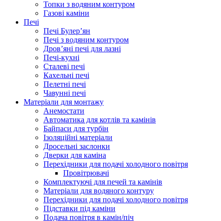
Топки з водяним контуром
Газові каміни
Печі
Печі Булер’ян
Печі з водяним контуром
Дров’яні печі для лазні
Печі-кухні
Сталеві печі
Кахельні печі
Пелетні печі
Чавунні печі
Матеріали для монтажу
Анемостати
Автоматика для котлів та камінів
Байпаси для турбін
Ізоляційні матеріали
Дросельні заслонки
Дверки для каміна
Перехідники для подачі холодного повітря
Провітрювачі
Комплектуючі для печей та камінів
Матеріали для водяного контуру
Перехідники для подачі холодного повітря
Підставки під каміни
Подача повітря в камін/піч