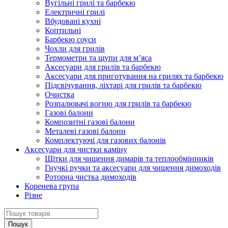
Вугільні грилі та барбекю
Електричні грилі
Вбудовані кухні
Коптильні
Барбекю соуси
Чохли для грилів
Термометри та щупи для м’яса
Аксесуари для грилів та барбекю
Аксесуари для приготування на грилях та барбекю
Підсвічування, ліхтарі для грилів та барбекю
Очистка
Розпалювачі вогню для грилів та барбекю
Газові балони
Композитні газові балони
Металеві газові балони
Комплектуючі для газових балонів
Аксесуари для чистки каміну
Щітки для чищення димарів та теплообмінників
Гнучкі ручки та аксесуари для чищення димоходів
Роторна чистка димоходів
Коренева група
Різне