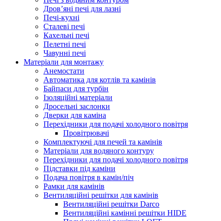
Дров’яні печі для лазні
Печі-кухні
Сталеві печі
Кахельні печі
Пелетні печі
Чавунні печі
Матеріали для монтажу
Анемостати
Автоматика для котлів та камінів
Байпаси для турбін
Ізоляційні матеріали
Дросельні заслонки
Дверки для каміна
Перехідники для подачі холодного повітря
Провітрювачі
Комплектуючі для печей та камінів
Матеріали для водяного контуру
Перехідники для подачі холодного повітря
Підставки під каміни
Подача повітря в камін/піч
Рамки для камінів
Вентиляційні решітки для камінів
Вентиляційні решітки Darco
Вентиляційні камінні решітки HIDE