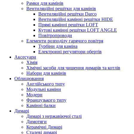
Рамки для камінів
Вентиляційні решітки для камінів
Вентиляційні решітки Darco
Вентиляційні камінні решітки HIDE
Прямі камінні решітки LOFT
Кутові камінні решітки LOFT ANGLE
Повітропроводи
Елементи розподілу гарячого повітря
Турбіни для каміна
Електронні регулятори обертів
Аксесуари
Хімія
Хімічні засоби для чищення димарів та котлів
Набори для камінів
Облицювання
Англійського типу
Модульні каміни
Модерн
Французького типу
Камінні балки
Димарі
Димарі з нержавіючої сталі
Димотяги
Керамічні Димарі
Сталеві димарі