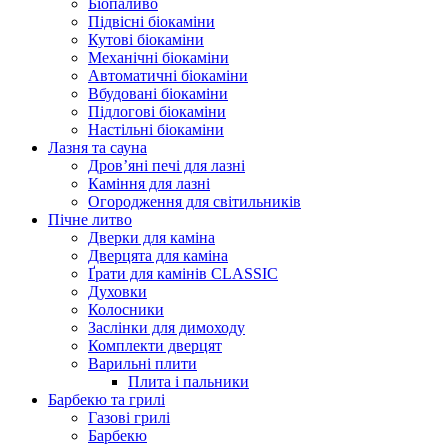
Біопаливо
Підвісні біокаміни
Кутові біокаміни
Механічні біокаміни
Автоматичні біокаміни
Вбудовані біокаміни
Підлогові біокаміни
Настільні біокаміни
Лазня та сауна
Дров’яні печі для лазні
Каміння для лазні
Огородження для світильників
Пічне литво
Дверки для каміна
Дверцята для каміна
Ґрати для камінів CLASSIC
Духовки
Колосники
Заслінки для димоходу
Комплекти дверцят
Варильні плити
Плита і пальники
Барбекю та грилі
Газові грилі
Барбекю