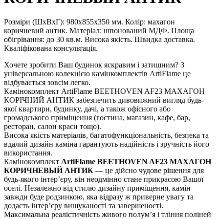
Розміри (ШхВхГ): 980х855х350 мм. Колір: махагон
коричневий антик. Матеріал: шпонований МДФ. Площа
обігрівання: до 30 кв.м. Висока якість. Швидка доставка.
Кваліфікована консультація.
Хочете зробити Ваш будинок яскравим і затишним? З
універсальною колекцією камінкомплектів ArtiFlame це
відбувається зовсім легко.
Камінокомплект ArtiFlame BEETHOVEN AF23 МАХАГОН
КОРІЧНИЙ АНТИК забезпечить дивовижний вигляд будь-
якої квартири, будинку, дачі, а також офісного або
громадського приміщення (гостина, магазин, кафе, бар,
ресторан, салон краси тощо).
Висока якість матеріалів, багатофункціональність, безпека та
вдалий дизайн каміна гарантують надійність і зручність його
використання.
Камінокомплект
ArtiFlame BEETHOVEN AF23 МАХАГОН
КОРИЧНЕВЫЙ АНТИК
— це дійсно чудове рішення для
будь-якого інтер’єру, він неодмінно стане прикрасою Вашої
оселі. Незалежно від стилю дизайну приміщення, камін
завжди буде родзинкою, яка відразу ж приверне увагу та
додасть інтер’єру вишуканості та завершеності.
Максимальна реалістичність живого полум’я і тління поліней