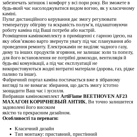
забезпечать затишок і комфорт у всі пори року. Ви зможете в
будь-який час насолоджуватися видом вогню, як у класичному
каміні.
Пульт дистанційного керування дає змогу регулювати
температуру обігріву та яскравість полум’я, підлаштовуючи
роботу каміна під Ваші потреби або настрій.
Розміщення камінкомплекту в приміщенні є гарною ідеєю, на
яку обов’язково варто звернути увагу під час планування або
проведення ремонту. Електрокамін не виділяє чадного газу,
диму та інших продуктів згоряння, не залишає золи та попелу,
для його встановлення не потрібні димоходи, вентиляція й
будь-які комунікації, а під час експлуатації не
використовуються жодні витратні матеріали (дорова, газ, рідке
паливо та інше).
Фабричний портал каміна постачається вже в зібраному
вигляді та не вимагає збирання, що дасть змогу істотно
заощадити Ваш час і зусилля.
Вибравши камінокомплект
ArtiFlame BEETHOVEN AF23
МАХАГОН КОРИЧНЕВЫЙ АНТИК
, Ви точно залишитеся
задоволені його високим
якістю та прекрасним дизайном.
Особливості та переваги:
Класичний дизайн
Тип монтажу: приставний, пристінний