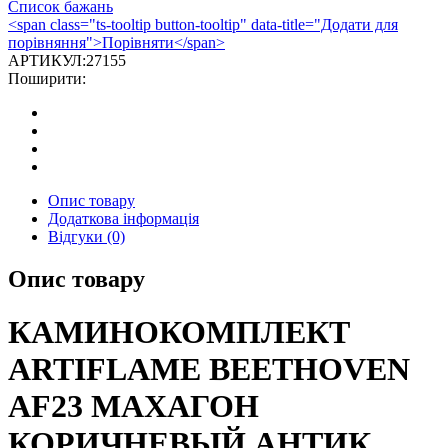
Список бажань
AF23
<span class="ts-tooltip button-tooltip" data-title="Додати для
МАХАГОН
порівняння">Порівняти</span>
КОРИЧНЕВЫЙ
АРТИКУЛ:
27155
АНТИК
Поширити:
кількість
Опис товару
Додаткова інформація
Відгуки (0)
Опис товару
КАМИНОКОМПЛЕКТ
ARTIFLAME BEETHOVEN
AF23 МАХАГОН
КОРИЧНЕВЫЙ АНТИК