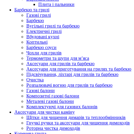
Плита і пальники
Барбекю та грилі
Газові грилі
Барбекю
Вугільні грилі та барбекю
Електричні грилі
Вбудовані кухні
Коптильні
Барбекю соуси
Чохли для грилів
Термометри та щупи для м’яса
Аксесуари для грилів та барбекю
Аксесуари для приготування на грилях та барбекю
Підсвічування, ліхтарі для грилів та барбекю
Очистка
Розпалювачі вогню для грилів та барбекю
Газові балони
Композитні газові балони
Металеві газові балони
Комплектуючі для газових балонів
Аксесуари для чистки каміну
Щітки для чищення димарів та теплообмінників
Гнучкі ручки та аксесуари для чищення димоходів
Роторна чистка димоходів
Коренева група