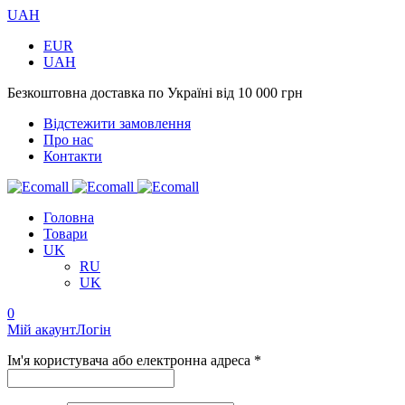
UAH
EUR
UAH
Безкоштовна доставка по Україні від 10 000 грн
Відстежити замовлення
Про нас
Контакти
Головна
Товари
UK
RU
UK
0
Мій акаунт
Логін
Ім'я користувача або електронна адреса *