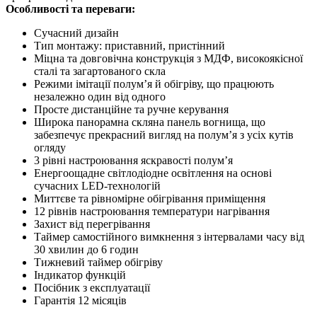
Особливості та переваги:
Сучасний дизайн
Тип монтажу: приставний, пристінний
Міцна та довговічна конструкція з МДФ, високоякісної
сталі та загартованого скла
Режими імітації полум’я й обігріву, що працюють
незалежно один від одного
Просте дистанційне та ручне керування
Широка панорамна скляна панель вогнища, що
забезпечує прекрасний вигляд на полум’я з усіх кутів
огляду
3 рівні настроювання яскравості полум’я
Енергоощадне світлодіодне освітлення на основі
сучасних LED-технологій
Миттєве та рівномірне обігрівання приміщення
12 рівнів настроювання температури нагрівання
Захист від перегрівання
Таймер самостійного вимкнення з інтервалами часу від
30 хвилин до 6 годин
Тижневий таймер обігріву
Індикатор функцій
Посібник з експлуатації
Гарантія 12 місяців