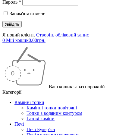
Пароль *
Запам'ятати мене
Я новий клієнт.
Створіть обліковий запис
0
Мій кошик
0.00
грн.
Ваш кошик зараз порожній
Категорії
Камінні топки
Камінні топки повітряні
Топки з водяним контуром
Газові каміни
Печі
Печі Булер’ян
Печі з водяним контуром