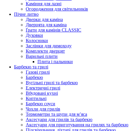
Каміння для лазні
Огородження для світильників
Пічне литво
Дверки для каміна
Дверцята для каміна
Ґрати для камінів CLASSIC
Духовки
Колосники
Заслінки для димоходу
Комплекти дверцят
Варильні плити
Плита і пальники
Барбекю та грилі
Газові грилі
Барбекю
Вугільні грилі та барбекю
Електричні грилі
Вбудовані кухні
Коптильні
Барбекю соуси
Чохли для грилів
Термометри та щупи для м’яса
Аксесуари для грилів та барбекю
Аксесуари для приготування на грилях та барбекю
Підсвічування, ліхтарі для грилів та барбекю