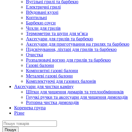
Вугільні грилі та барбекю
Електричні грилі
Вбудовані кухні
Коптильні
Барбекю соуси
Чохли для грилів
Термометри та щупи для м’яса
Аксесуари для грилів та барбекю
Аксесуари для приготування на грилях та барбекю
Підсвічування, ліхтарі для грилів та барбекю
Очистка
Розпалювачі вогню для грилів та барбекю
Газові балони
Композитні газові балони
Металеві газові балони
Комплектуючі для газових балонів
Аксесуари для чистки каміну
Щітки для чищення димарів та теплообмінників
Гнучкі ручки та аксесуари для чищення димоходів
Роторна чистка димоходів
Коренева група
Різне