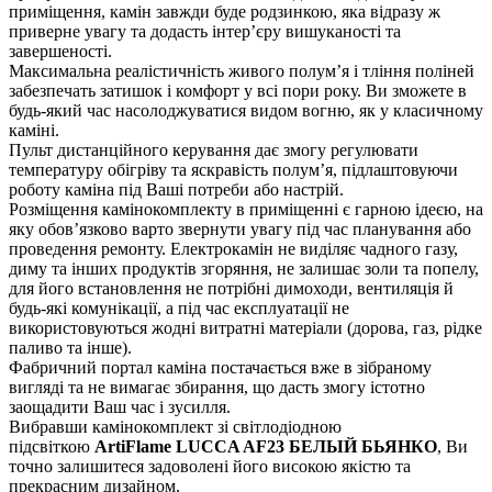
приміщення, камін завжди буде родзинкою, яка відразу ж
приверне увагу та додасть інтер’єру вишуканості та
завершеності.
Максимальна реалістичність живого полум’я і тління поліней
забезпечать затишок і комфорт у всі пори року. Ви зможете в
будь-який час насолоджуватися видом вогню, як у класичному
каміні.
Пульт дистанційного керування дає змогу регулювати
температуру обігріву та яскравість полум’я, підлаштовуючи
роботу каміна під Ваші потреби або настрій.
Розміщення камінокомплекту в приміщенні є гарною ідеєю, на
яку обов’язково варто звернути увагу під час планування або
проведення ремонту. Електрокамін не виділяє чадного газу,
диму та інших продуктів згоряння, не залишає золи та попелу,
для його встановлення не потрібні димоходи, вентиляція й
будь-які комунікації, а під час експлуатації не
використовуються жодні витратні матеріали (дорова, газ, рідке
паливо та інше).
Фабричний портал каміна постачається вже в зібраному
вигляді та не вимагає збирання, що дасть змогу істотно
заощадити Ваш час і зусилля.
Вибравши камінокомплект зі світлодіодною
підсвіткою
ArtiFlame LUCCA AF23 БЕЛЫЙ БЬЯНКО
, Ви
точно залишитеся задоволені його високою якістю та
прекрасним дизайном.