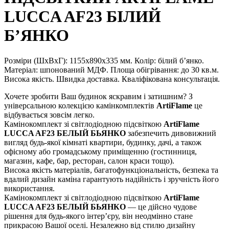
LUCCA AF23 БІЛИЙ
Б’ЯНКО
Розміри (ШхВхГ): 1155х890х335 мм. Колір: білий б’янко.
Матеріал: шпонований МДФ. Площа обігрівання: до 30 кв.м.
Висока якість. Швидка доставка. Кваліфікована консультація.
Хочете зробити Ваш будинок яскравим і затишним? З
універсальною колекцією камінкомплектів
ArtiFlame
це
відбувається зовсім легко.
Камінокомплект зі світлодіодною підсвіткою
ArtiFlame
LUCCA AF23 БЕЛЫЙ БЬЯНКО
забезпечить дивовижний
вигляд будь-якої кімнаті квартири, будинку, дачі, а також
офісному або громадському приміщенню (гостинниця,
магазин, кафе, бар, ресторан, салон краси тощо).
Висока якість матеріалів, багатофункціональність, безпека та
вдалий дизайн каміна гарантують надійність і зручність його
використання.
Камінокомплект зі світлодіодною підсвіткою
ArtiFlame
LUCCA AF23 БЕЛЫЙ БЬЯНКО
— це дійсно чудове
рішення для будь-якого інтер’єру, він неодмінно стане
прикрасою Вашої оселі. Незалежно від стилю дизайну