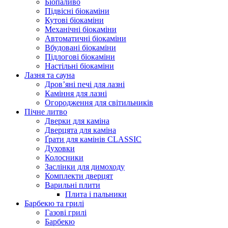
Біопаливо
Підвісні біокаміни
Кутові біокаміни
Механічні біокаміни
Автоматичні біокаміни
Вбудовані біокаміни
Підлогові біокаміни
Настільні біокаміни
Лазня та сауна
Дров’яні печі для лазні
Каміння для лазні
Огородження для світильників
Пічне литво
Дверки для каміна
Дверцята для каміна
Ґрати для камінів CLASSIC
Духовки
Колосники
Заслінки для димоходу
Комплекти дверцят
Варильні плити
Плита і пальники
Барбекю та грилі
Газові грилі
Барбекю