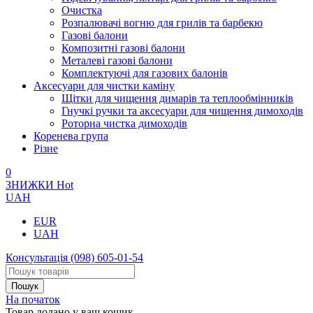
Очистка
Розпалювачі вогню для грилів та барбекю
Газові балони
Композитні газові балони
Металеві газові балони
Комплектуючі для газових балонів
Аксесуари для чистки каміну
Щітки для чищення димарів та теплообмінників
Гнучкі ручки та аксесуари для чищення димоходів
Роторна чистка димоходів
Коренева група
Різне
0
ЗНИЖКИ
Hot
UAH
EUR
UAH
Консультація
(098) 605-01-54
На початок
Товар додано у ваш кошик