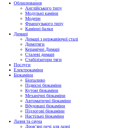
Облицювання
Англійського типу
Модульні каміни
Модерн
Французького типу
Камінні балки
Димарі
Димарі з нержавіючої сталі
Димотяги
Керамічні Димарі
Сталеві димарі
Стабілізатори тяги
Послуги
Електрокаміни
Біокаміни
Біопаливо
Підвісні біокаміни
Кутові біокаміни
Механічні біокаміни
Автоматичні біокаміни
Вбудовані біокаміни
Підлогові біокаміни
Настільні біокаміни
Лазня та сауна
Дров’яні печі для лазні