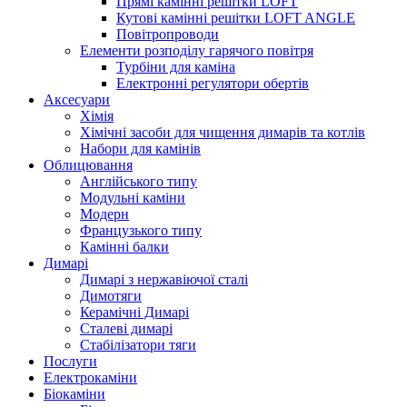
Прямі камінні решітки LOFT
Кутові камінні решітки LOFT ANGLE
Повітропроводи
Елементи розподілу гарячого повітря
Турбіни для каміна
Електронні регулятори обертів
Аксесуари
Хімія
Хімічні засоби для чищення димарів та котлів
Набори для камінів
Облицювання
Англійського типу
Модульні каміни
Модерн
Французького типу
Камінні балки
Димарі
Димарі з нержавіючої сталі
Димотяги
Керамічні Димарі
Сталеві димарі
Стабілізатори тяги
Послуги
Електрокаміни
Біокаміни