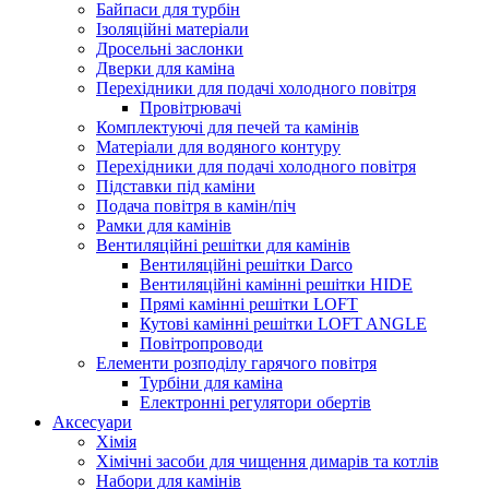
Байпаси для турбін
Ізоляційні матеріали
Дросельні заслонки
Дверки для каміна
Перехідники для подачі холодного повітря
Провітрювачі
Комплектуючі для печей та камінів
Матеріали для водяного контуру
Перехідники для подачі холодного повітря
Підставки під каміни
Подача повітря в камін/піч
Рамки для камінів
Вентиляційні решітки для камінів
Вентиляційні решітки Darco
Вентиляційні камінні решітки HIDE
Прямі камінні решітки LOFT
Кутові камінні решітки LOFT ANGLE
Повітропроводи
Елементи розподілу гарячого повітря
Турбіни для каміна
Електронні регулятори обертів
Аксесуари
Хімія
Хімічні засоби для чищення димарів та котлів
Набори для камінів