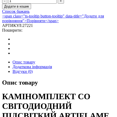
КАМІНОМПЛЕКТ
СО
Додати в кошик
СВІТОДИОДНИЙ
Список бажань
ПІДСВІТКИЙ
<span class="ts-tooltip button-tooltip" data-title="Додати для
ARTIFLAME
порівняння">Порівняти</span>
LUCCA
АРТИКУЛ:
27221
AF23
Поширити:
БІЛИЙ
Б'ЯНКО
кількість
Опис товару
Додаткова інформація
Відгуки (0)
Опис товару
КАМІНОМПЛЕКТ СО
СВІТОДИОДНИЙ
ПІДСВІТКИЙ ARTIFLAME