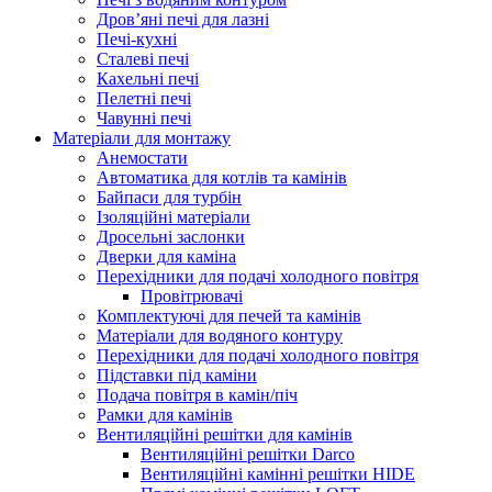
Дров’яні печі для лазні
Печі-кухні
Сталеві печі
Кахельні печі
Пелетні печі
Чавунні печі
Матеріали для монтажу
Анемостати
Автоматика для котлів та камінів
Байпаси для турбін
Ізоляційні матеріали
Дросельні заслонки
Дверки для каміна
Перехідники для подачі холодного повітря
Провітрювачі
Комплектуючі для печей та камінів
Матеріали для водяного контуру
Перехідники для подачі холодного повітря
Підставки під каміни
Подача повітря в камін/піч
Рамки для камінів
Вентиляційні решітки для камінів
Вентиляційні решітки Darco
Вентиляційні камінні решітки HIDE