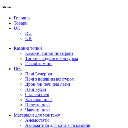
Меню
Головна
Товари
UK
RU
UK
Камінні топки
Камінні топки повітряні
Топки з водяним контуром
Газові каміни
Печі
Печі Булер’ян
Печі з водяним контуром
Дров’яні печі для лазні
Печі-кухні
Сталеві печі
Кахельні печі
Пелетні печі
Чавунні печі
Матеріали для монтажу
Анемостати
Автоматика для котлів та камінів