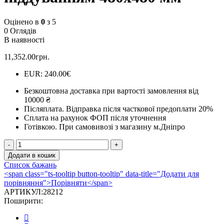
Оцінено в
0
з 5
0 Оглядів
В наявності
11,352.00
грн.
EUR
:
240.00€
Безкоштовна доставка при вартості замовлення від
10000 ₴
Післяплата.
Відправка після часткової предоплати 20%
Сплата на рахунок ФОП після уточнення
Готівкою.
При самовивозі з магазину м.Дніпро
Дверцята
для
Додати в кошик
печі
Список бажань
роздільні
<span class="ts-tooltip button-tooltip" data-title="Додати для
Iron
порівняння">Порівняти</span>
Fire
АРТИКУЛ:
28212
Cameron
Поширити:
з
піддуванням