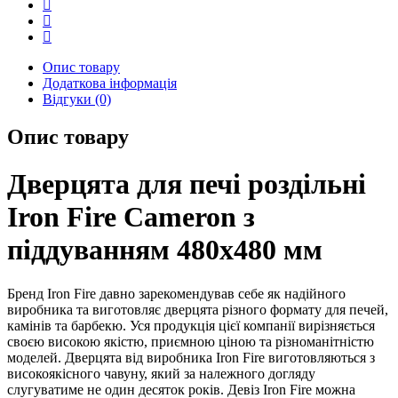
480х480
мм
кількість
Опис товару
Додаткова інформація
Відгуки (0)
Опис товару
Дверцята для печі роздільні
Iron Fire Cameron з
піддуванням 480х480 мм
Бренд Iron Fire давно зарекомендував себе як надійного
виробника та виготовляє дверцята різного формату для печей,
камінів та барбекю. Уся продукція цієї компанії вирізняється
своєю високою якістю, приємною ціною та різноманітністю
моделей. Дверцята від виробника Iron Fire виготовляються з
високоякісного чавуну, який за належного догляду
слугуватиме не один десяток років. Девіз Iron Fire можна