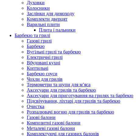
Духовки
Колосники
Заслінки для димоходу
Комплекти дверцят
Варильні плити
Плита і пальники
Барбекю та грилі
Газові грилі
Барбекю
Вугільні грилі та барбекю
Електричні грилі
Вбудовані кухні
Коптильні
Барбекю соуси
Чохли для грилів
Термометри та щупи для м’яса
Аксесуари для грилів та барбекю
Аксесуари для приготування на грилях та барбекю
Підсвічування, ліхтарі для грилів та барбекю
Очистка
Розпалювачі вогню для грилів та барбекю
Газові балони
Композитні газові балони
Металеві газові балони
Комплектуючі для газових балонів