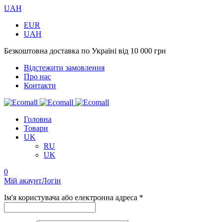
UAH
EUR
UAH
Безкоштовна доставка по Україні від 10 000 грн
Відстежити замовлення
Про нас
Контакти
Головна
Товари
UK
RU
UK
0
Мій акаунт
Логін
Ім'я користувача або електронна адреса *