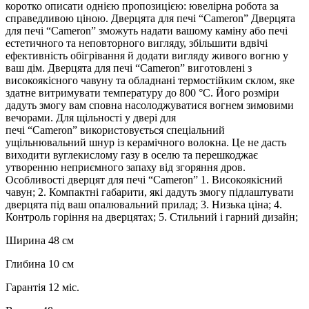
коротко описати однією пропозицією: ювелірна робота за
справедливою ціною. Дверцята для печі “Cameron” Дверцята
для печі “Cameron” зможуть надати вашому каміну або печі
естетичного та неповторного вигляду, збільшити вдвічі
ефективність обігрівання й додати вигляду живого вогню у
ваш дім. Дверцята для печі “Cameron” виготовлені з
високоякісного чавуну та обладнані термостійким склом, яке
здатне витримувати температуру до 800 °C. Його розміри
дадуть змогу вам сповна насолоджуватися вогнем зимовими
вечорами. Для щільності у двері для
печі “Cameron” використовується спеціальний
ущільнювальний шнур із керамічного волокна. Це не дасть
виходити вуглекислому газу в оселю та перешкоджає
утворенню неприємного запаху від згоряння дров.
Особливості дверцят для печі “Cameron” 1. Високоякісний
чавун; 2. Компактні габарити, які дадуть змогу підлаштувати
дверцята під ваш опалювальний прилад; 3. Низька ціна; 4.
Контроль горіння на дверцятах; 5. Стильний і гарний дизайн;
Ширина 48 см
Глибина 10 см
Гарантія 12 міс.