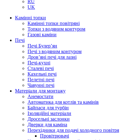
RU
UK
Камінні топки
Камінні топки повітряні
Топки з водяним контуром
Газові каміни
Печі
Печі Булер’ян
Печі з водяним контуром
Дров’яні печі для лазні
Печі-кухні
Сталеві печі
Кахельні печі
Пелетні печі
Чавунні печі
Матеріали для монтажу
Анемостати
Автоматика для котлів та камінів
Байпаси для турбін
Ізоляційні матеріали
Дросельні заслонки
Дверки для каміна
Перехідники для подачі холодного повітря
Провітрювачі