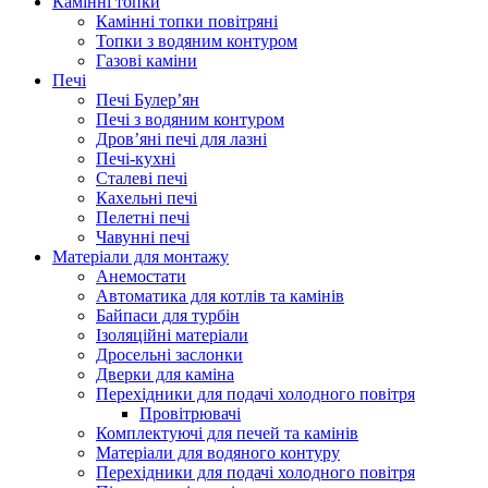
Камінні топки
Камінні топки повітряні
Топки з водяним контуром
Газові каміни
Печі
Печі Булер’ян
Печі з водяним контуром
Дров’яні печі для лазні
Печі-кухні
Сталеві печі
Кахельні печі
Пелетні печі
Чавунні печі
Матеріали для монтажу
Анемостати
Автоматика для котлів та камінів
Байпаси для турбін
Ізоляційні матеріали
Дросельні заслонки
Дверки для каміна
Перехідники для подачі холодного повітря
Провітрювачі
Комплектуючі для печей та камінів
Матеріали для водяного контуру
Перехідники для подачі холодного повітря