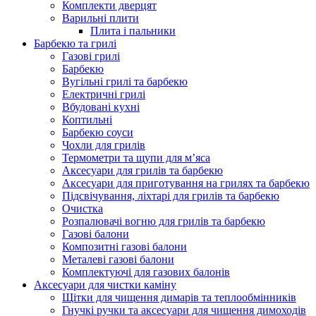
Комплекти дверцят
Варильні плити
Плита і пальники
Барбекю та грилі
Газові грилі
Барбекю
Вугільні грилі та барбекю
Електричні грилі
Вбудовані кухні
Коптильні
Барбекю соуси
Чохли для грилів
Термометри та щупи для м’яса
Аксесуари для грилів та барбекю
Аксесуари для приготування на грилях та барбекю
Підсвічування, ліхтарі для грилів та барбекю
Очистка
Розпалювачі вогню для грилів та барбекю
Газові балони
Композитні газові балони
Металеві газові балони
Комплектуючі для газових балонів
Аксесуари для чистки каміну
Щітки для чищення димарів та теплообмінників
Гнучкі ручки та аксесуари для чищення димоходів