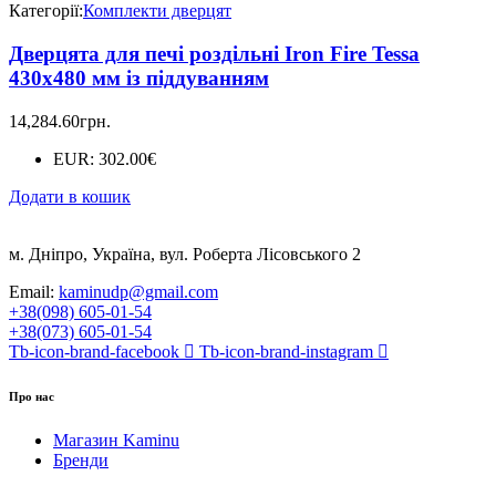
Категорії:
Комплекти дверцят
Дверцята для печі роздільні Iron Fire Tessa
430х480 мм із піддуванням
14,284.60
грн.
EUR
:
302.00€
Додати в кошик
м. Дніпро, Україна, вул. Роберта Лісовського 2
Email:
kaminudp@gmail.com
+38(098) 605-01-54
+38(073) 605-01-54
Tb-icon-brand-facebook
Tb-icon-brand-instagram
Про нас
Магазин Kaminu
Бренди