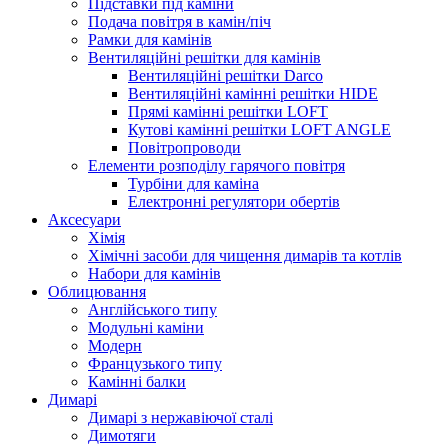
Підставки під каміни
Подача повітря в камін/піч
Рамки для камінів
Вентиляційні решітки для камінів
Вентиляційні решітки Darco
Вентиляційні камінні решітки HIDE
Прямі камінні решітки LOFT
Кутові камінні решітки LOFT ANGLE
Повітропроводи
Елементи розподілу гарячого повітря
Турбіни для каміна
Електронні регулятори обертів
Аксесуари
Хімія
Хімічні засоби для чищення димарів та котлів
Набори для камінів
Облицювання
Англійського типу
Модульні каміни
Модерн
Французького типу
Камінні балки
Димарі
Димарі з нержавіючої сталі
Димотяги