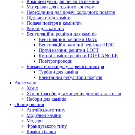
Комплектуючі для печей та камінів
Матеріали для водяного контуру
Перехідники для подачі холодного повітря
Підставки під каміни
Подача повітря в камін/піч
Рамки для камінів
Вентиляційні решітки для камінів
Вентиляційні решітки Darco
Вентиляційні камінні решітки HIDE
Прямі камінні решітки LOFT
Кутові камінні решітки LOFT ANGLE
Повітропроводи
Елементи розподілу гарячого повітря
Турбіни для каміна
Електронні регулятори обертів
Аксесуари
Хімія
Хімічні засоби для чищення димарів та котлів
Набори для камінів
Облицювання
Англійського типу
Модульні каміни
Модерн
Французького типу
Камінні балки