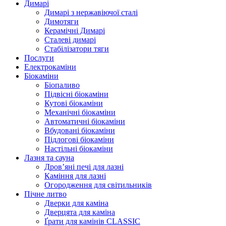
Димарі
Димарі з нержавіючої сталі
Димотяги
Керамічні Димарі
Сталеві димарі
Стабілізатори тяги
Послуги
Електрокаміни
Біокаміни
Біопаливо
Підвісні біокаміни
Кутові біокаміни
Механічні біокаміни
Автоматичні біокаміни
Вбудовані біокаміни
Підлогові біокаміни
Настільні біокаміни
Лазня та сауна
Дров’яні печі для лазні
Каміння для лазні
Огородження для світильників
Пічне литво
Дверки для каміна
Дверцята для каміна
Ґрати для камінів CLASSIC