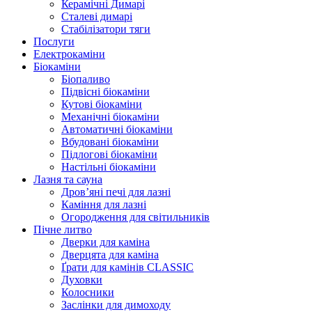
Керамічні Димарі
Сталеві димарі
Стабілізатори тяги
Послуги
Електрокаміни
Біокаміни
Біопаливо
Підвісні біокаміни
Кутові біокаміни
Механічні біокаміни
Автоматичні біокаміни
Вбудовані біокаміни
Підлогові біокаміни
Настільні біокаміни
Лазня та сауна
Дров’яні печі для лазні
Каміння для лазні
Огородження для світильників
Пічне литво
Дверки для каміна
Дверцята для каміна
Ґрати для камінів CLASSIC
Духовки
Колосники
Заслінки для димоходу