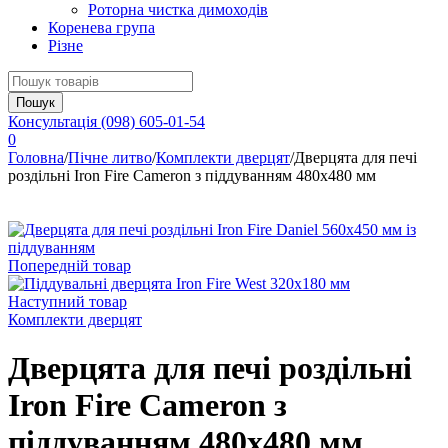
Роторна чистка димоходів
Коренева група
Різне
Консультація
(098) 605-01-54
0
Головна
/
Пічне литво
/
Комплекти дверцят
/
Дверцята для печі
роздільні Iron Fire Cameron з піддуванням 480х480 мм
Попередній товар
Наступний товар
Комплекти дверцят
Дверцята для печі роздільні
Iron Fire Cameron з
піддуванням 480х480 мм