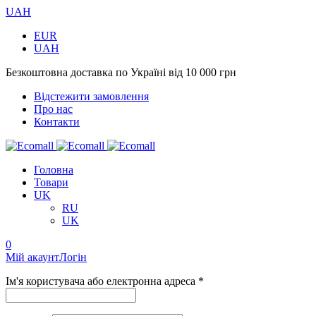
UAH
EUR
UAH
Безкоштовна доставка по Україні від 10 000 грн
Відстежити замовлення
Про нас
Контакти
Головна
Товари
UK
RU
UK
0
Мій акаунт
Логін
Ім'я користувача або електронна адреса *