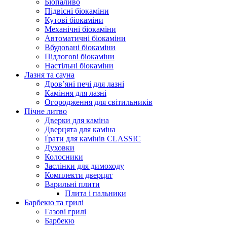
Біопаливо
Підвісні біокаміни
Кутові біокаміни
Механічні біокаміни
Автоматичні біокаміни
Вбудовані біокаміни
Підлогові біокаміни
Настільні біокаміни
Лазня та сауна
Дров’яні печі для лазні
Каміння для лазні
Огородження для світильників
Пічне литво
Дверки для каміна
Дверцята для каміна
Ґрати для камінів CLASSIC
Духовки
Колосники
Заслінки для димоходу
Комплекти дверцят
Варильні плити
Плита і пальники
Барбекю та грилі
Газові грилі
Барбекю