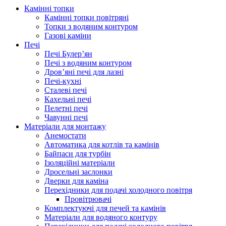
Камінні топки
Камінні топки повітряні
Топки з водяним контуром
Газові каміни
Печі
Печі Булер’ян
Печі з водяним контуром
Дров’яні печі для лазні
Печі-кухні
Сталеві печі
Кахельні печі
Пелетні печі
Чавунні печі
Матеріали для монтажу
Анемостати
Автоматика для котлів та камінів
Байпаси для турбін
Ізоляційні матеріали
Дросельні заслонки
Дверки для каміна
Перехідники для подачі холодного повітря
Провітрювачі
Комплектуючі для печей та камінів
Матеріали для водяного контуру