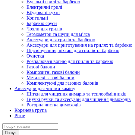
Вугільні грилі та барбекю
Електричні грилі
Вбудовані кухні
Коптильні
Барбекю соуси
Чохли для грилів
Термометри та щупи для м’яса
Аксесуари для грилів та барбекю
Аксесуари для приготування на грилях та барбекю
Підсвічування, ліхтарі для грилів та барбекю
Очистка
Розпалювачі вогню для грилів та барбекю
Газові балони
Композитні газові балони
Металеві газові балони
Комплектуючі для газових балонів
Аксесуари для чистки каміну
Щітки для чищення димарів та теплообмінників
Гнучкі ручки та аксесуари для чищення димоходів
Роторна чистка димоходів
Коренева група
Різне