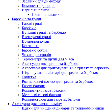
Заслінки для димоходу
Комплекти дверцят
Варильні плити
Плита і пальники
Барбекю та грилі
Газові грилі
Барбекю
Вугільні грилі та барбекю
Електричні грилі
Вбудовані кухні
Коптильні
Барбекю соуси
Чохли для грилів
Термометри та щупи для м’яса
Аксесуари для грилів та барбекю
Аксесуари для приготування на грилях та барбекю
Підсвічування, ліхтарі для грилів та барбекю
Очистка
Розпалювачі вогню для грилів та барбекю
Газові балони
Композитні газові балони
Металеві газові балони
Комплектуючі для газових балонів
Аксесуари для чистки каміну
Щітки для чищення димарів та теплообмінників