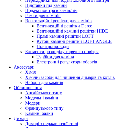
Перехідники для подачі холодного повітря
Підставки під каміни
Подача повітря в камін/піч
Рамки для камінів
Вентиляційні решітки для камінів
Вентиляційні решітки Darco
Вентиляційні камінні решітки HIDE
Прямі камінні решітки LOFT
Кутові камінні решітки LOFT ANGLE
Повітропроводи
Елементи розподілу гарячого повітря
Турбіни для каміна
Електронні регулятори обертів
Аксесуари
Хімія
Хімічні засоби для чищення димарів та котлів
Набори для камінів
Облицювання
Англійського типу
Модульні каміни
Модерн
Французького типу
Камінні балки
Димарі
Димарі з нержавіючої сталі