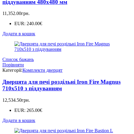
піддуванням 480х480 мм
11,352.00
грн.
EUR
:
240.00€
Додати в кошик
Список бажань
Порівняти
Категорії:
Комплекти дверцят
Дверцята для печі роздільні Iron Fire Magnus
710х510 з піддуванням
12,534.50
грн.
EUR
:
265.00€
Додати в кошик