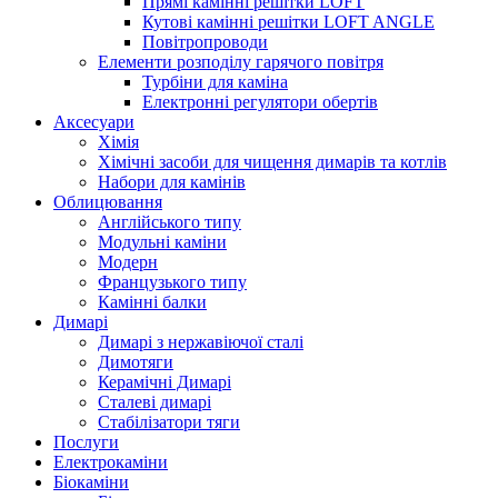
Прямі камінні решітки LOFT
Кутові камінні решітки LOFT ANGLE
Повітропроводи
Елементи розподілу гарячого повітря
Турбіни для каміна
Електронні регулятори обертів
Аксесуари
Хімія
Хімічні засоби для чищення димарів та котлів
Набори для камінів
Облицювання
Англійського типу
Модульні каміни
Модерн
Французького типу
Камінні балки
Димарі
Димарі з нержавіючої сталі
Димотяги
Керамічні Димарі
Сталеві димарі
Стабілізатори тяги
Послуги
Електрокаміни
Біокаміни