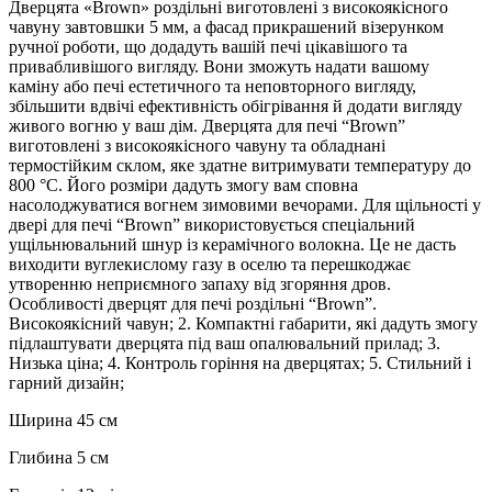
Дверцята «Brown» роздільні виготовлені з високоякісного
чавуну завтовшки 5 мм, а фасад прикрашений візерунком
ручної роботи, що додадуть вашій печі цікавішого та
привабливішого вигляду. Вони зможуть надати вашому
каміну або печі естетичного та неповторного вигляду,
збільшити вдвічі ефективність обігрівання й додати вигляду
живого вогню у ваш дім. Дверцята для печі “Brown”
виготовлені з високоякісного чавуну та обладнані
термостійким склом, яке здатне витримувати температуру до
800 °C. Його розміри дадуть змогу вам сповна
насолоджуватися вогнем зимовими вечорами. Для щільності у
двері для печі “Brown” використовується спеціальний
ущільнювальний шнур із керамічного волокна. Це не дасть
виходити вуглекислому газу в оселю та перешкоджає
утворенню неприємного запаху від згоряння дров.
Особливості дверцят для печі роздільні “Brown”.
Високоякісний чавун; 2. Компактні габарити, які дадуть змогу
підлаштувати дверцята під ваш опалювальний прилад; 3.
Низька ціна; 4. Контроль горіння на дверцятах; 5. Стильний і
гарний дизайн;
Ширина 45 см
Глибина 5 см