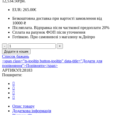
12,534.50
грн.
EUR
:
265.00€
Безкоштовна доставка при вартості замовлення від
10000 ₴
Післяплата.
Відправка після часткової предоплати 20%
Сплата на рахунок ФОП після уточнення
Готівкою.
При самовивозі з магазину м.Дніпро
Дверцята
для
Додати в кошик
печі
Список бажань
роздільні
<span class="ts-tooltip button-tooltip" data-title="Додати для
Iron
порівняння">Порівняти</span>
Fire
АРТИКУЛ:
28183
Brown
Поширити:
450x650
мм
із
піддуванням
кількість
Опис товару
Додаткова інформація