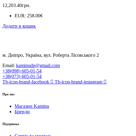
12,203.40
грн.
EUR
:
258.00€
Додати в кошик
м. Дніпро, Україна, вул. Роберта Лісовського 2
Email:
kaminudp@gmail.com
+38(098) 605-01-54
+38(073) 605-01-54
Tb-icon-brand-facebook
Tb-icon-brand-instagram
Про нас
Магазин Kaminu
Бренди
Підтримка
Сервіс та монтаж