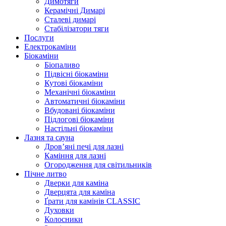
Димотяги
Керамічні Димарі
Сталеві димарі
Стабілізатори тяги
Послуги
Електрокаміни
Біокаміни
Біопаливо
Підвісні біокаміни
Кутові біокаміни
Механічні біокаміни
Автоматичні біокаміни
Вбудовані біокаміни
Підлогові біокаміни
Настільні біокаміни
Лазня та сауна
Дров’яні печі для лазні
Каміння для лазні
Огородження для світильників
Пічне литво
Дверки для каміна
Дверцята для каміна
Ґрати для камінів CLASSIC
Духовки
Колосники