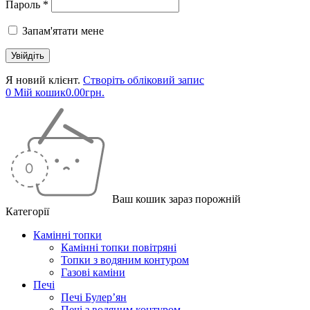
Пароль *
Запам'ятати мене
Я новий клієнт.
Створіть обліковий запис
0
Мій кошик
0.00
грн.
Ваш кошик зараз порожній
Категорії
Камінні топки
Камінні топки повітряні
Топки з водяним контуром
Газові каміни
Печі
Печі Булер’ян
Печі з водяним контуром