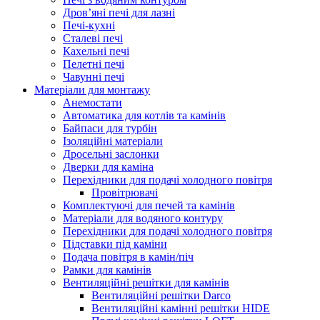
Дров’яні печі для лазні
Печі-кухні
Сталеві печі
Кахельні печі
Пелетні печі
Чавунні печі
Матеріали для монтажу
Анемостати
Автоматика для котлів та камінів
Байпаси для турбін
Ізоляційні матеріали
Дросельні заслонки
Дверки для каміна
Перехідники для подачі холодного повітря
Провітрювачі
Комплектуючі для печей та камінів
Матеріали для водяного контуру
Перехідники для подачі холодного повітря
Підставки під каміни
Подача повітря в камін/піч
Рамки для камінів
Вентиляційні решітки для камінів
Вентиляційні решітки Darco
Вентиляційні камінні решітки HIDE