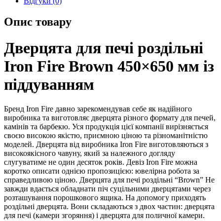
Відгуки (0)
Опис товару
Дверцята для печі роздільні
Iron Fire Brown 450×650 мм із
піддуванням
Бренд Iron Fire давно зарекомендував себе як надійного
виробника та виготовляє дверцята різного формату для печей,
камінів та барбекю. Уся продукція цієї компанії вирізняється
своєю високою якістю, приємною ціною та різноманітністю
моделей. Дверцята від виробника Iron Fire виготовляються з
високоякісного чавуну, який за належного догляду
слугуватиме не один десяток років. Девіз Iron Fire можна
коротко описати однією пропозицією: ювелірна робота за
справедливою ціною. Дверцята для печі роздільні “Brown” Не
завжди вдається обладнати піч суцільними дверцятами через
розташування порошкового ящика. На допомогу приходять
роздільні дверцята. Вони складаються з двох частин: дверцята
для печі (камери згоряння) і дверцята для поличної камери.