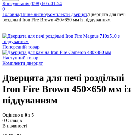
Консультація
(098) 605-01-54
0
Головна
/
Пічне литво
/
Комплекти дверцят
/
Дверцята для печі
роздільні Iron Fire Brown 450×650 мм із піддуванням
Попередній товар
Наступний товар
Комплекти дверцят
Дверцята для печі роздільні
Iron Fire Brown 450×650 мм із
піддуванням
Оцінено в
0
з 5
0 Оглядів
В наявності