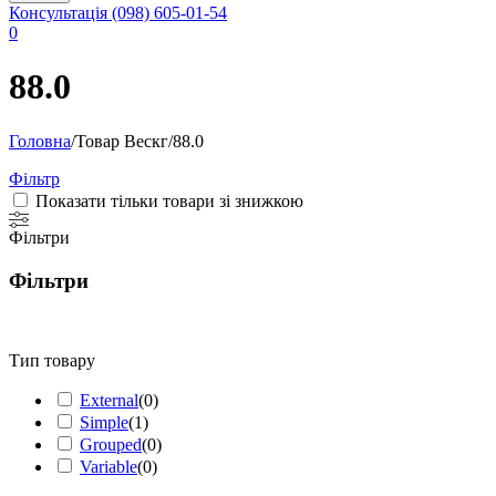
Консультація
(098) 605-01-54
0
88.0
Головна
/
Товар Вескг
/
88.0
Фільтр
Показати тільки товари зі знижкою
Фільтри
Фільтри
Тип товару
External
(
0
)
Simple
(
1
)
Grouped
(
0
)
Variable
(
0
)