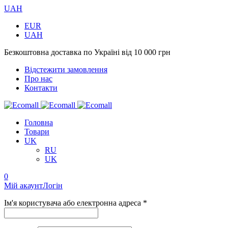
UAH
EUR
UAH
Безкоштовна доставка по Україні від 10 000 грн
Відстежити замовлення
Про нас
Контакти
Головна
Товари
UK
RU
UK
0
Мій акаунт
Логін
Ім'я користувача або електронна адреса *