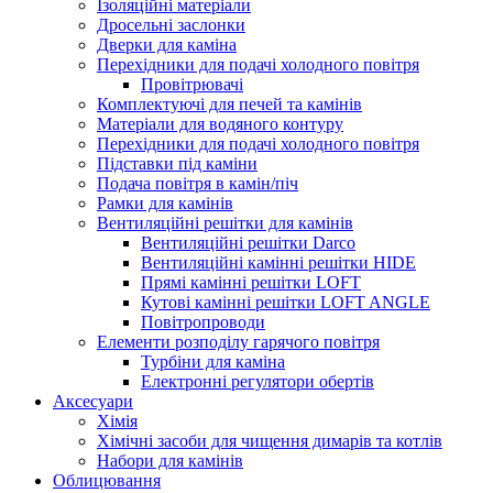
Ізоляційні матеріали
Дросельні заслонки
Дверки для каміна
Перехідники для подачі холодного повітря
Провітрювачі
Комплектуючі для печей та камінів
Матеріали для водяного контуру
Перехідники для подачі холодного повітря
Підставки під каміни
Подача повітря в камін/піч
Рамки для камінів
Вентиляційні решітки для камінів
Вентиляційні решітки Darco
Вентиляційні камінні решітки HIDE
Прямі камінні решітки LOFT
Кутові камінні решітки LOFT ANGLE
Повітропроводи
Елементи розподілу гарячого повітря
Турбіни для каміна
Електронні регулятори обертів
Аксесуари
Хімія
Хімічні засоби для чищення димарів та котлів
Набори для камінів
Облицювання