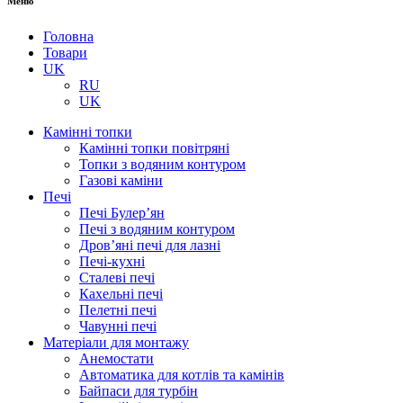
Меню
Головна
Товари
UK
RU
UK
Камінні топки
Камінні топки повітряні
Топки з водяним контуром
Газові каміни
Печі
Печі Булер’ян
Печі з водяним контуром
Дров’яні печі для лазні
Печі-кухні
Сталеві печі
Кахельні печі
Пелетні печі
Чавунні печі
Матеріали для монтажу
Анемостати
Автоматика для котлів та камінів
Байпаси для турбін