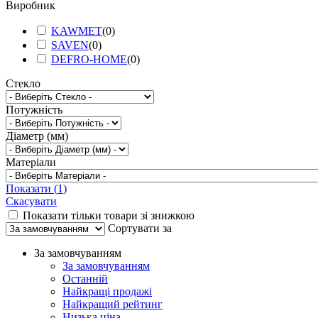
Виробник
KAWMET
(
0
)
SAVEN
(
0
)
DEFRO-HOME
(
0
)
Стекло
Потужність
Діаметр (мм)
Матеріали
Показати
(
1
)
Скасувати
Показати тільки товари зі знижкою
Сортувати за
За замовчуванням
За замовчуванням
Останній
Найкращі продажі
Найкращий рейтинг
Низька ціна