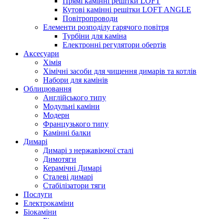
Прямі камінні решітки LOFT
Кутові камінні решітки LOFT ANGLE
Повітропроводи
Елементи розподілу гарячого повітря
Турбіни для каміна
Електронні регулятори обертів
Аксесуари
Хімія
Хімічні засоби для чищення димарів та котлів
Набори для камінів
Облицювання
Англійського типу
Модульні каміни
Модерн
Французького типу
Камінні балки
Димарі
Димарі з нержавіючої сталі
Димотяги
Керамічні Димарі
Сталеві димарі
Стабілізатори тяги
Послуги
Електрокаміни
Біокаміни