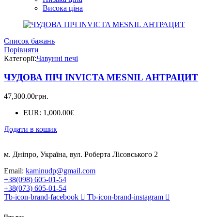
Висока ціна
Список бажань
Порівняти
Категорії:
Чавунні печі
ЧУДОВА ПІЧ INVICTA MESNIL АНТРАЦИТ
47,300.00
грн.
EUR
:
1,000.00€
Додати в кошик
м. Дніпро, Україна, вул. Роберта Лісовського 2
Email:
kaminudp@gmail.com
+38(098) 605-01-54
+38(073) 605-01-54
Tb-icon-brand-facebook
Tb-icon-brand-instagram
Про нас