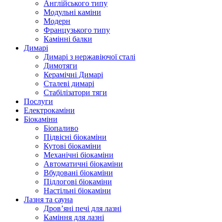
Англійського типу
Модульні каміни
Модерн
Французького типу
Камінні балки
Димарі
Димарі з нержавіючої сталі
Димотяги
Керамічні Димарі
Сталеві димарі
Стабілізатори тяги
Послуги
Електрокаміни
Біокаміни
Біопаливо
Підвісні біокаміни
Кутові біокаміни
Механічні біокаміни
Автоматичні біокаміни
Вбудовані біокаміни
Підлогові біокаміни
Настільні біокаміни
Лазня та сауна
Дров’яні печі для лазні
Каміння для лазні