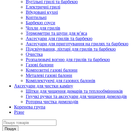
Вугільні грилі та барбекю
Електричні грилі
Вбудовані кухні
Коптильні
Барбекю соуси
Чохли для грилів
Термометри та щупи для м’яса
Аксесуари для грилів та барбекю
Аксесуари для приготування на грилях та барбекю
Підсвічування, ліхтарі для грилів та барбекю
Очистка
Розпалювачі вогню для грилів та барбекю
Газові балони
Композитні газові балони
Металеві газові балони
Комплектуючі для газових балонів
Аксесуари для чистки каміну
Щітки для чищення димарів та теплообмінників
Гнучкі ручки та аксесуари для чищення димоходів
Роторна чистка димоходів
Коренева група
Різне