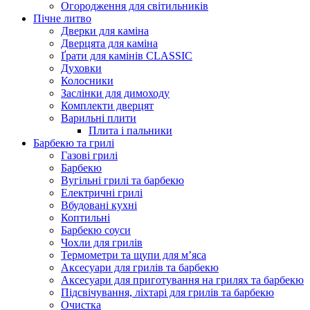
Огородження для світильників
Пічне литво
Дверки для каміна
Дверцята для каміна
Ґрати для камінів CLASSIC
Духовки
Колосники
Заслінки для димоходу
Комплекти дверцят
Варильні плити
Плита і пальники
Барбекю та грилі
Газові грилі
Барбекю
Вугільні грилі та барбекю
Електричні грилі
Вбудовані кухні
Коптильні
Барбекю соуси
Чохли для грилів
Термометри та щупи для м’яса
Аксесуари для грилів та барбекю
Аксесуари для приготування на грилях та барбекю
Підсвічування, ліхтарі для грилів та барбекю
Очистка