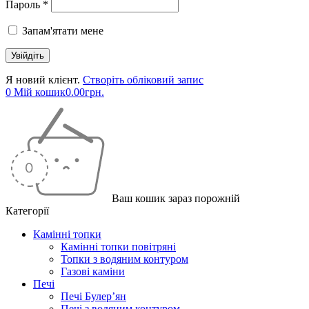
Пароль *
Запам'ятати мене
Я новий клієнт.
Створіть обліковий запис
0
Мій кошик
0.00
грн.
Ваш кошик зараз порожній
Категорії
Камінні топки
Камінні топки повітряні
Топки з водяним контуром
Газові каміни
Печі
Печі Булер’ян
Печі з водяним контуром