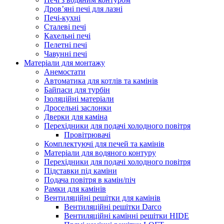
Дров’яні печі для лазні
Печі-кухні
Сталеві печі
Кахельні печі
Пелетні печі
Чавунні печі
Матеріали для монтажу
Анемостати
Автоматика для котлів та камінів
Байпаси для турбін
Ізоляційні матеріали
Дросельні заслонки
Дверки для каміна
Перехідники для подачі холодного повітря
Провітрювачі
Комплектуючі для печей та камінів
Матеріали для водяного контуру
Перехідники для подачі холодного повітря
Підставки під каміни
Подача повітря в камін/піч
Рамки для камінів
Вентиляційні решітки для камінів
Вентиляційні решітки Darco
Вентиляційні камінні решітки HIDE