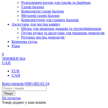
Розпалювачі вогню для грилів та барбекю
Газові балони
Композитні газові балони
Металеві газові балони
Комплектуючі для газових балонів
Аксесуари для чистки каміну
Щітки для чищення димарів та теплообмінників
Гнучкі ручки та аксесуари для чищення димоходів
Роторна чистка димоходів
Коренева група
Різне
0
ЗНИЖКИ
Hot
UAH
EUR
UAH
Консультація
(098) 605-01-54
На початок
Товар додано у ваш кошик