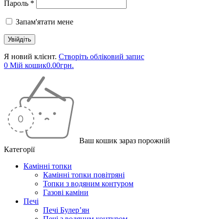
Пароль *
Запам'ятати мене
Я новий клієнт.
Створіть обліковий запис
0
Мій кошик
0.00
грн.
Ваш кошик зараз порожній
Категорії
Камінні топки
Камінні топки повітряні
Топки з водяним контуром
Газові каміни
Печі
Печі Булер’ян
Печі з водяним контуром