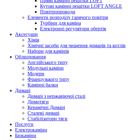
Прямі камінні решітки LOFT
Кутові камінні решітки LOFT ANGLE
Повітропроводи
Елементи розподілу гарячого повітря
Турбіни для каміна
Електронні регулятори обертів
Аксесуари
Хімія
Хімічні засоби для чищення димарів та котлів
Набори для камінів
Облицювання
Англійського типу
Модульні каміни
Модерн
Французького типу
Камінні балки
Димарі
Димарі з нержавіючої сталі
Димотяги
Керамічні Димарі
Сталеві димарі
Стабілізатори тяги
Послуги
Електрокаміни
Біокаміни