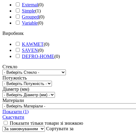
External
(
0
)
Simple
(
1
)
Grouped
(
0
)
Variable
(
0
)
Виробник
KAWMET
(
0
)
SAVEN
(
0
)
DEFRO-HOME
(
0
)
Стекло
Потужність
Діаметр (мм)
Матеріали
Показати
(
1
)
Скасувати
Показати тільки товари зі знижкою
Сортувати за