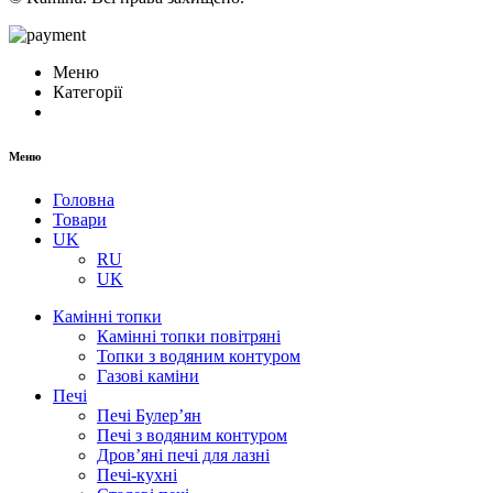
Меню
Категорії
Меню
Головна
Товари
UK
RU
UK
Камінні топки
Камінні топки повітряні
Топки з водяним контуром
Газові каміни
Печі
Печі Булер’ян
Печі з водяним контуром
Дров’яні печі для лазні
Печі-кухні