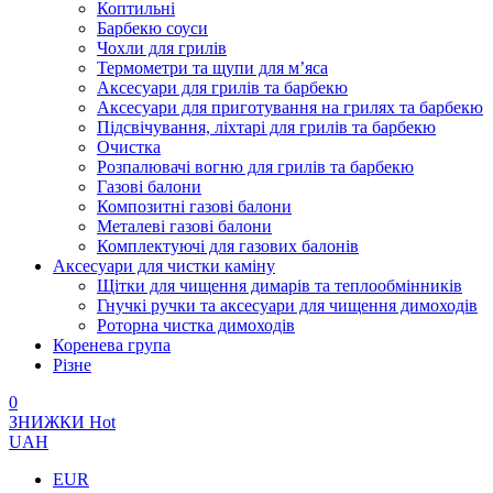
Коптильні
Барбекю соуси
Чохли для грилів
Термометри та щупи для м’яса
Аксесуари для грилів та барбекю
Аксесуари для приготування на грилях та барбекю
Підсвічування, ліхтарі для грилів та барбекю
Очистка
Розпалювачі вогню для грилів та барбекю
Газові балони
Композитні газові балони
Металеві газові балони
Комплектуючі для газових балонів
Аксесуари для чистки каміну
Щітки для чищення димарів та теплообмінників
Гнучкі ручки та аксесуари для чищення димоходів
Роторна чистка димоходів
Коренева група
Різне
0
ЗНИЖКИ
Hot
UAH
EUR