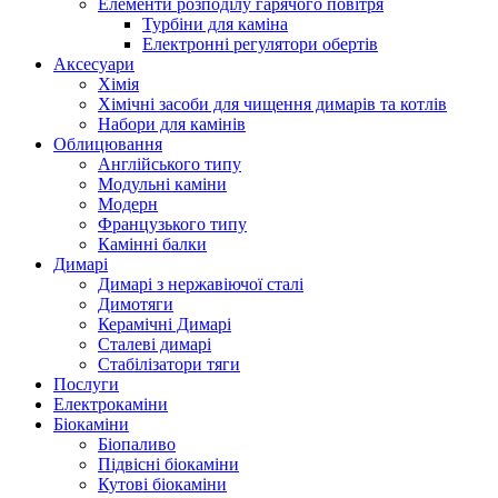
Елементи розподілу гарячого повітря
Турбіни для каміна
Електронні регулятори обертів
Аксесуари
Хімія
Хімічні засоби для чищення димарів та котлів
Набори для камінів
Облицювання
Англійського типу
Модульні каміни
Модерн
Французького типу
Камінні балки
Димарі
Димарі з нержавіючої сталі
Димотяги
Керамічні Димарі
Сталеві димарі
Стабілізатори тяги
Послуги
Електрокаміни
Біокаміни
Біопаливо
Підвісні біокаміни
Кутові біокаміни