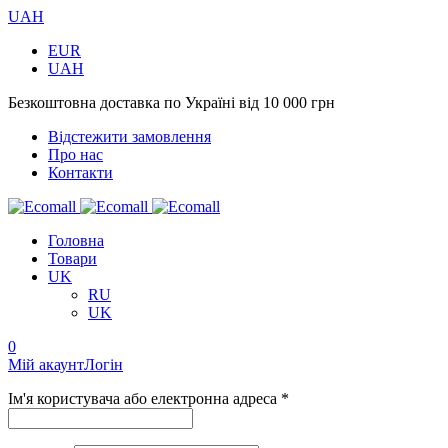
UAH
EUR
UAH
Безкоштовна доставка по Україні від 10 000 грн
Відстежити замовлення
Про нас
Контакти
Головна
Товари
UK
RU
UK
0
Мій акаунт
Логін
Ім'я користувача або електронна адреса *