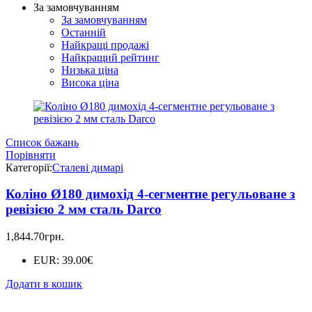
За замовчуванням
За замовчуванням
Останній
Найкращі продажі
Найкращий рейтинг
Низька ціна
Висока ціна
Список бажань
Порівняти
Категорії:
Сталеві димарі
Коліно Ø180 димохід 4-сегментне регульоване з
ревізією 2 мм сталь Darco
1,844.70
грн.
EUR
:
39.00€
Додати в кошик