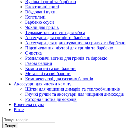
Вугільні грилі та барбекю
Електричні грилі
Вбудовані кухні
Коптильні
Барбекю соуси
Чохли для грилів
Термометри та щупи для м’яса
Аксесуари для грилів та барбекю
Аксесуари для приготування на грилях та барбекю
Підсвічування, ліхтарі для грилів та барбекю
Очистка
Розпалювачі вогню для грилів та барбекю
Газові балони
Композитні газові балони
Металеві газові балони
Комплектуючі для газових балонів
Аксесуари для чистки каміну
Щітки для чищення димарів та теплообмінників
Гнучкі ручки та аксесуари для чищення димоходів
Роторна чистка димоходів
Коренева група
Різне