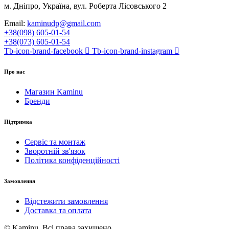
м. Дніпро, Україна, вул. Роберта Лісовського 2
Email:
kaminudp@gmail.com
+38(098) 605-01-54
+38(073) 605-01-54
Tb-icon-brand-facebook
Tb-icon-brand-instagram
Про нас
Магазин Kaminu
Бренди
Підтримка
Сервіс та монтаж
Зворотній зв'язок
Політика конфіденційності
Замовлення
Відстежити замовлення
Доставка та оплата
© Kaminu. Всі права захищено.