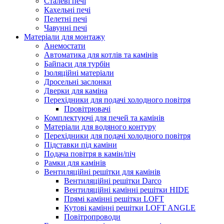
Сталеві печі
Кахельні печі
Пелетні печі
Чавунні печі
Матеріали для монтажу
Анемостати
Автоматика для котлів та камінів
Байпаси для турбін
Ізоляційні матеріали
Дросельні заслонки
Дверки для каміна
Перехідники для подачі холодного повітря
Провітрювачі
Комплектуючі для печей та камінів
Матеріали для водяного контуру
Перехідники для подачі холодного повітря
Підставки під каміни
Подача повітря в камін/піч
Рамки для камінів
Вентиляційні решітки для камінів
Вентиляційні решітки Darco
Вентиляційні камінні решітки HIDE
Прямі камінні решітки LOFT
Кутові камінні решітки LOFT ANGLE
Повітропроводи