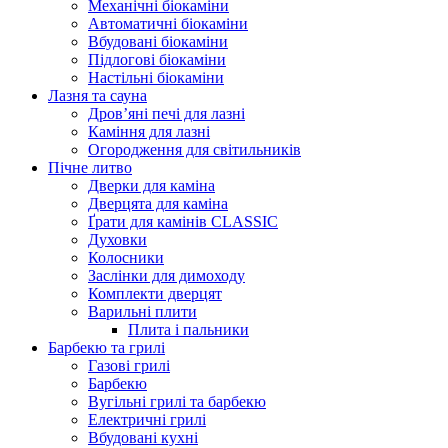
Механічні біокаміни
Автоматичні біокаміни
Вбудовані біокаміни
Підлогові біокаміни
Настільні біокаміни
Лазня та сауна
Дров’яні печі для лазні
Каміння для лазні
Огородження для світильників
Пічне литво
Дверки для каміна
Дверцята для каміна
Ґрати для камінів CLASSIC
Духовки
Колосники
Заслінки для димоходу
Комплекти дверцят
Варильні плити
Плита і пальники
Барбекю та грилі
Газові грилі
Барбекю
Вугільні грилі та барбекю
Електричні грилі
Вбудовані кухні