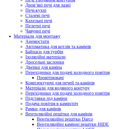
Дров’яні печі для лазні
Печі-кухні
Сталеві печі
Кахельні печі
Пелетні печі
Чавунні печі
Матеріали для монтажу
Анемостати
Автоматика для котлів та камінів
Байпаси для турбін
Ізоляційні матеріали
Дросельні заслонки
Дверки для каміна
Перехідники для подачі холодного повітря
Провітрювачі
Комплектуючі для печей та камінів
Матеріали для водяного контуру
Перехідники для подачі холодного повітря
Підставки під каміни
Подача повітря в камін/піч
Рамки для камінів
Вентиляційні решітки для камінів
Вентиляційні решітки Darco
Вентиляційні камінні решітки HIDE