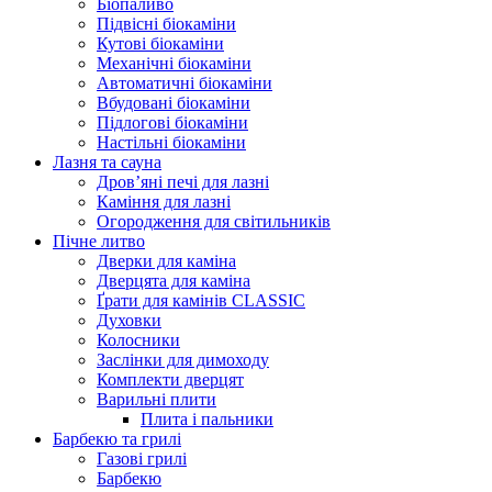
Біопаливо
Підвісні біокаміни
Кутові біокаміни
Механічні біокаміни
Автоматичні біокаміни
Вбудовані біокаміни
Підлогові біокаміни
Настільні біокаміни
Лазня та сауна
Дров’яні печі для лазні
Каміння для лазні
Огородження для світильників
Пічне литво
Дверки для каміна
Дверцята для каміна
Ґрати для камінів CLASSIC
Духовки
Колосники
Заслінки для димоходу
Комплекти дверцят
Варильні плити
Плита і пальники
Барбекю та грилі
Газові грилі
Барбекю