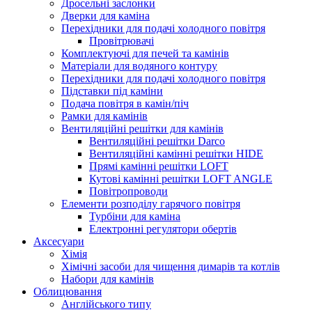
Дросельні заслонки
Дверки для каміна
Перехідники для подачі холодного повітря
Провітрювачі
Комплектуючі для печей та камінів
Матеріали для водяного контуру
Перехідники для подачі холодного повітря
Підставки під каміни
Подача повітря в камін/піч
Рамки для камінів
Вентиляційні решітки для камінів
Вентиляційні решітки Darco
Вентиляційні камінні решітки HIDE
Прямі камінні решітки LOFT
Кутові камінні решітки LOFT ANGLE
Повітропроводи
Елементи розподілу гарячого повітря
Турбіни для каміна
Електронні регулятори обертів
Аксесуари
Хімія
Хімічні засоби для чищення димарів та котлів
Набори для камінів
Облицювання
Англійського типу