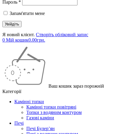
Пароль *
Запам'ятати мене
Я новий клієнт.
Створіть обліковий запис
0
Мій кошик
0.00
грн.
Ваш кошик зараз порожній
Категорії
Камінні топки
Камінні топки повітряні
Топки з водяним контуром
Газові каміни
Печі
Печі Булер’ян
Печі з водяним контуром