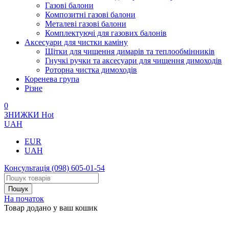
Газові балони
Композитні газові балони
Металеві газові балони
Комплектуючі для газових балонів
Аксесуари для чистки каміну
Щітки для чищення димарів та теплообмінників
Гнучкі ручки та аксесуари для чищення димоходів
Роторна чистка димоходів
Коренева група
Різне
0
ЗНИЖКИ
Hot
UAH
EUR
UAH
Консультація
(098) 605-01-54
На початок
Товар додано у ваш кошик