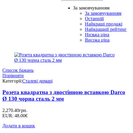
За замовчуванням
За замовчуванням
Останній
Найкращі продажі
Найкращий рейтинг
Низька ціна
Висока ціна
Список бажань
Порівняти
Категорії:
Сталеві димарі
Розета квадратна з двостінною вставкою Darco
Ø 130 чорна сталь 2 мм
2,270.40
грн.
EUR
:
48.00€
Додати в кошик