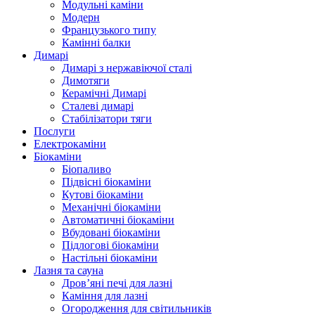
Модульні каміни
Модерн
Французького типу
Камінні балки
Димарі
Димарі з нержавіючої сталі
Димотяги
Керамічні Димарі
Сталеві димарі
Стабілізатори тяги
Послуги
Електрокаміни
Біокаміни
Біопаливо
Підвісні біокаміни
Кутові біокаміни
Механічні біокаміни
Автоматичні біокаміни
Вбудовані біокаміни
Підлогові біокаміни
Настільні біокаміни
Лазня та сауна
Дров’яні печі для лазні
Каміння для лазні
Огородження для світильників