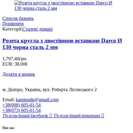
Список бажань
Порівняти
Категорії:
Сталеві димарі
Розета кругла з двостінною вставкою Darco Ø
130 чорна сталь 2 мм
1,797.40
грн.
EUR
:
38.00€
Додати в кошик
м. Дніпро, Україна, вул. Роберта Лісовського 2
Email:
kaminudp@gmail.com
+38(098) 605-01-54
+38(073) 605-01-54
Tb-icon-brand-facebook
Tb-icon-brand-instagram
Про нас