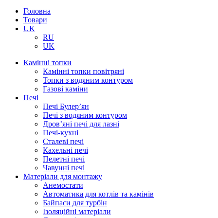
Головна
Товари
UK
RU
UK
Камінні топки
Камінні топки повітряні
Топки з водяним контуром
Газові каміни
Печі
Печі Булер’ян
Печі з водяним контуром
Дров’яні печі для лазні
Печі-кухні
Сталеві печі
Кахельні печі
Пелетні печі
Чавунні печі
Матеріали для монтажу
Анемостати
Автоматика для котлів та камінів
Байпаси для турбін
Ізоляційні матеріали