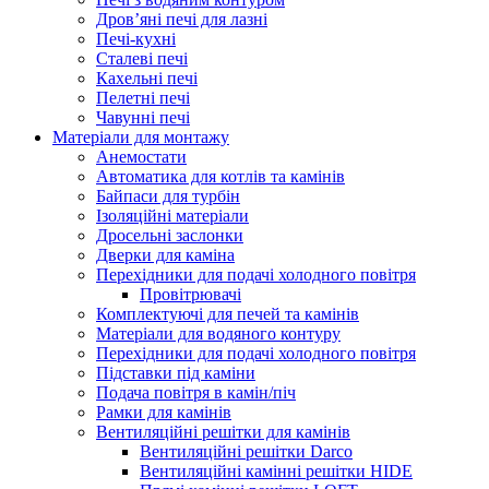
Дров’яні печі для лазні
Печі-кухні
Сталеві печі
Кахельні печі
Пелетні печі
Чавунні печі
Матеріали для монтажу
Анемостати
Автоматика для котлів та камінів
Байпаси для турбін
Ізоляційні матеріали
Дросельні заслонки
Дверки для каміна
Перехідники для подачі холодного повітря
Провітрювачі
Комплектуючі для печей та камінів
Матеріали для водяного контуру
Перехідники для подачі холодного повітря
Підставки під каміни
Подача повітря в камін/піч
Рамки для камінів
Вентиляційні решітки для камінів
Вентиляційні решітки Darco
Вентиляційні камінні решітки HIDE