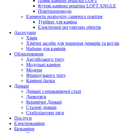
Прямі камінні решітки LOFT
Кутові камінні решітки LOFT ANGLE
Повітропроводи
Елементи розподілу гарячого повітря
Турбіни для каміна
Електронні регулятори обертів
Аксесуари
Хімія
Хімічні засоби для чищення димарів та котлів
Набори для камінів
Облицювання
Англійського типу
Модульні каміни
Модерн
Французького типу
Камінні балки
Димарі
Димарі з нержавіючої сталі
Димотяги
Керамічні Димарі
Сталеві димарі
Стабілізатори тяги
Послуги
Електрокаміни
Біокаміни