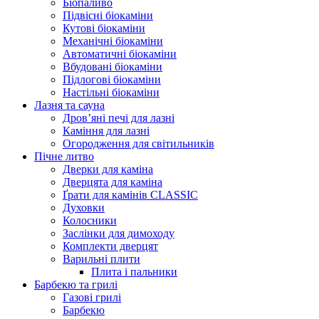
Біопаливо
Підвісні біокаміни
Кутові біокаміни
Механічні біокаміни
Автоматичні біокаміни
Вбудовані біокаміни
Підлогові біокаміни
Настільні біокаміни
Лазня та сауна
Дров’яні печі для лазні
Каміння для лазні
Огородження для світильників
Пічне литво
Дверки для каміна
Дверцята для каміна
Ґрати для камінів CLASSIC
Духовки
Колосники
Заслінки для димоходу
Комплекти дверцят
Варильні плити
Плита і пальники
Барбекю та грилі
Газові грилі
Барбекю