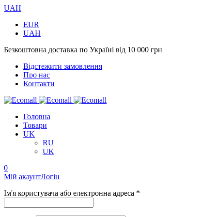
UAH
EUR
UAH
Безкоштовна доставка по Україні від 10 000 грн
Відстежити замовлення
Про нас
Контакти
Головна
Товари
UK
RU
UK
0
Мій акаунт
Логін
Ім'я користувача або електронна адреса *