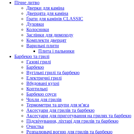
Пічне литво
Дверки для каміна
Дверцята для каміна
Ґрати для камінів CLASSIC
Духовки
Колосники
Заслінки для димоходу
Комплекти дверцят
Варильні плити
Плита і пальники
Барбекю та грилі
Газові грилі
Барбекю
Вугільні грилі та барбекю
Електричні грилі
Вбудовані кухні
Коптильні
Барбекю соуси
Чохли для грилів
Термометри та щупи для м’яса
Аксесуари для грилів та барбекю
Аксесуари для приготування на грилях та барбекю
Підсвічування, ліхтарі для грилів та барбекю
Очистка
Розпалювачі вогню для грилів та барбекю