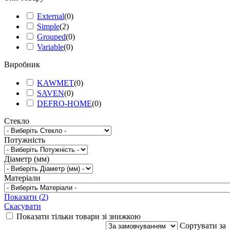
External
(
0
)
Simple
(
2
)
Grouped
(
0
)
Variable
(
0
)
Виробник
KAWMET
(
0
)
SAVEN
(
0
)
DEFRO-HOME
(
0
)
Стекло
Потужність
Діаметр (мм)
Матеріали
Показати
(
2
)
Скасувати
Показати тільки товари зі знижкою
Сортувати за