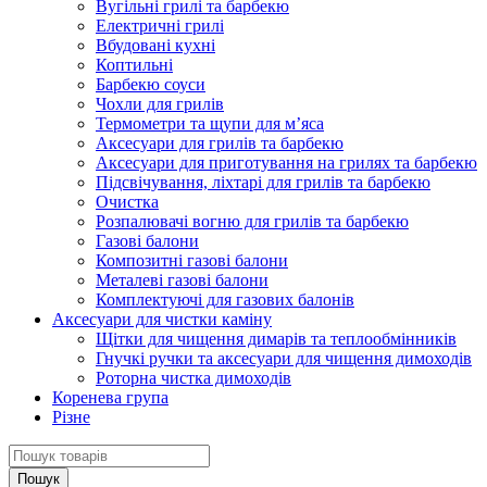
Вугільні грилі та барбекю
Електричні грилі
Вбудовані кухні
Коптильні
Барбекю соуси
Чохли для грилів
Термометри та щупи для м’яса
Аксесуари для грилів та барбекю
Аксесуари для приготування на грилях та барбекю
Підсвічування, ліхтарі для грилів та барбекю
Очистка
Розпалювачі вогню для грилів та барбекю
Газові балони
Композитні газові балони
Металеві газові балони
Комплектуючі для газових балонів
Аксесуари для чистки каміну
Щітки для чищення димарів та теплообмінників
Гнучкі ручки та аксесуари для чищення димоходів
Роторна чистка димоходів
Коренева група
Різне