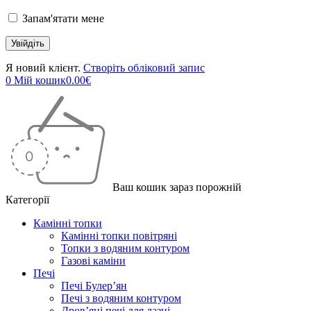
Запам'ятати мене
Я новий клієнт.
Створіть обліковий запис
0
Мій кошик
0.00
€
Ваш кошик зараз порожній
Категорії
Камінні топки
Камінні топки повітряні
Топки з водяним контуром
Газові каміни
Печі
Печі Булер’ян
Печі з водяним контуром
Дров’яні печі для лазні