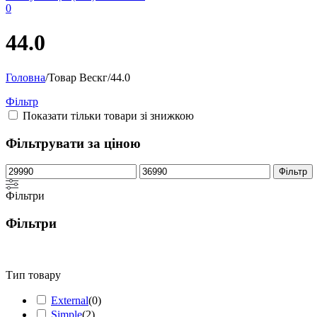
0
44.0
Головна
/
Товар Вескг
/
44.0
Фільтр
Показати тільки товари зі знижкою
Фільтрувати за ціною
Мінімальна
Найбільша
Фільтр
ціна
ціна
Фільтри
Фільтри
Тип товару
External
(
0
)
Simple
(
2
)