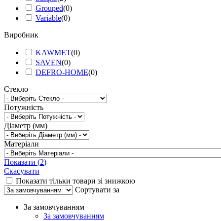
Grouped
(
0
)
Variable
(
0
)
Виробник
KAWMET
(
0
)
SAVEN
(
0
)
DEFRO-HOME
(
0
)
Стекло
Потужність
Діаметр (мм)
Матеріали
Показати
(
2
)
Скасувати
Показати тільки товари зі знижкою
Сортувати за
За замовчуванням
За замовчуванням