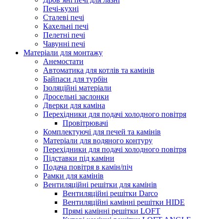
Печі-кухні
Сталеві печі
Кахельні печі
Пелетні печі
Чавунні печі
Матеріали для монтажу
Анемостати
Автоматика для котлів та камінів
Байпаси для турбін
Ізоляційні матеріали
Дросельні заслонки
Дверки для каміна
Перехідники для подачі холодного повітря
Провітрювачі
Комплектуючі для печей та камінів
Матеріали для водяного контуру
Перехідники для подачі холодного повітря
Підставки під каміни
Подача повітря в камін/піч
Рамки для камінів
Вентиляційні решітки для камінів
Вентиляційні решітки Darco
Вентиляційні камінні решітки HIDE
Прямі камінні решітки LOFT