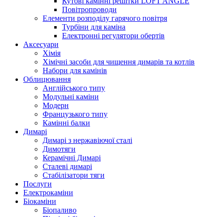
Кутові камінні решітки LOFT ANGLE
Повітропроводи
Елементи розподілу гарячого повітря
Турбіни для каміна
Електронні регулятори обертів
Аксесуари
Хімія
Хімічні засоби для чищення димарів та котлів
Набори для камінів
Облицювання
Англійського типу
Модульні каміни
Модерн
Французького типу
Камінні балки
Димарі
Димарі з нержавіючої сталі
Димотяги
Керамічні Димарі
Сталеві димарі
Стабілізатори тяги
Послуги
Електрокаміни
Біокаміни
Біопаливо