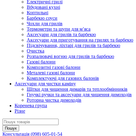
Електричні грилі
Вбудовані кухні
Коптильні
Барбекю соуси
Чохли для грилів
Термометри та щупи для м’яса
Аксесуари для грилів та барбекю
Аксесуари для приготування на грилях та барбекю
Підсвічування, ліхтарі для грилів та барбекю
Очистка
Розпалювачі вогню для грилів та барбекю
Газові балони
Композитні газові балони
Металеві газові балони
Комплектуючі для газових балонів
Аксесуари для чистки каміну
Щітки для чищення димарів та теплообмінників
Гнучкі ручки та аксесуари для чищення димоходів
Роторна чистка димоходів
Коренева група
Різне
Консультація
(098) 605-01-54