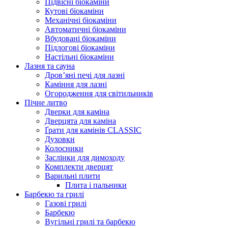
Підвісні біокаміни
Кутові біокаміни
Механічні біокаміни
Автоматичні біокаміни
Вбудовані біокаміни
Підлогові біокаміни
Настільні біокаміни
Лазня та сауна
Дров’яні печі для лазні
Каміння для лазні
Огородження для світильників
Пічне литво
Дверки для каміна
Дверцята для каміна
Ґрати для камінів CLASSIC
Духовки
Колосники
Заслінки для димоходу
Комплекти дверцят
Варильні плити
Плита і пальники
Барбекю та грилі
Газові грилі
Барбекю
Вугільні грилі та барбекю