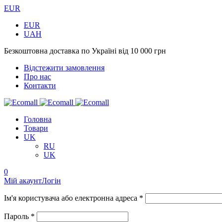
EUR
EUR
UAH
Безкоштовна доставка по Україні від 10 000 грн
Відстежити замовлення
Про нас
Контакти
Головна
Товари
UK
RU
UK
0
Мій акаунт
Логін
Ім'я користувача або електронна адреса *
Пароль *