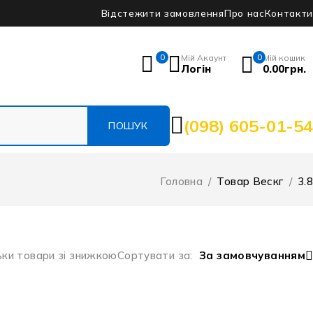
Відстежити замовлення
Про нас
Контакти
0
Мій Акаунт
0
Мій кошик
Логін
0.00
грн.
(098) 605-01-54
Головна
/
Товар Вескг
/
3.8
ьки товари зі знижкою
Сортувати за
За замовчуванням