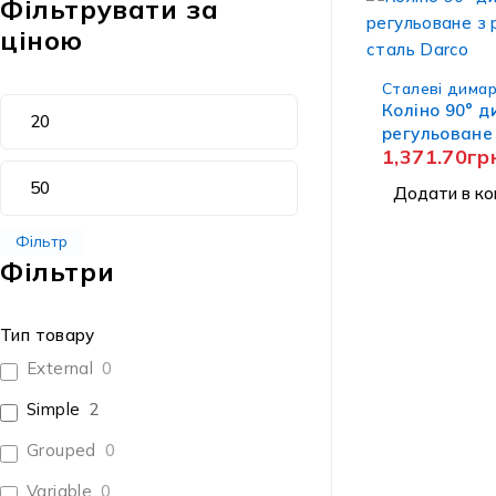
Фільтрувати за
ціною
Сталеві димар
Коліно 90° д
регульоване 
1,371.70
гр
мм сталь Da
Додати в ко
Фільтр
Фільтри
Тип товару
External
0
Simple
2
Про 
Grouped
0
Магазин
м. Дніпро, Україна, вул. Роберта
Variable
0