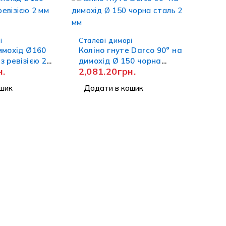
і
Сталеві димарі
имохід Ø160
Коліно гнуте Darco 90° на
з ревізією 2
димохід Ø 150 чорна
н.
2,081.20
грн.
rco
сталь 2 мм
шик
Додати в кошик
нас
Підтримка
 Kaminu
Сервіс та монтаж