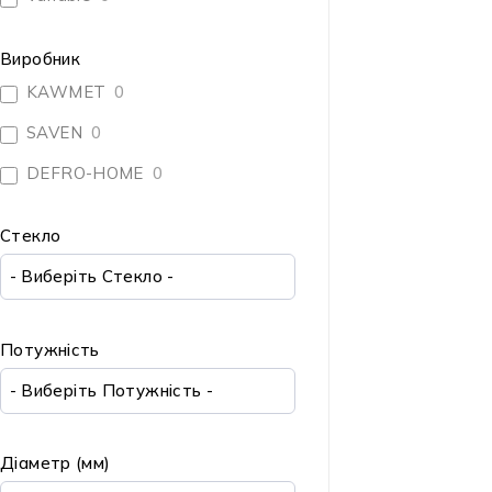
Бренди
Лісовського 2
Email:
kaminudp@gmail.com
Виробник
+38(098) 605-01-54
KAWMET
0
+38(073) 605-01-54
SAVEN
0
DEFRO-HOME
0
Стекло
© Kaminu. Всі права захищено.
Потужність
Діаметр (мм)