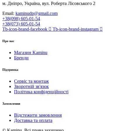
м. Дніпро, Україна, вул. Роберта Лісовського 2
Email:
kaminudp@gmail.com
+38(098) 605-01-54
+38(073) 605-01-54
Tb-icon-brand-facebook
Tb-icon-brand-instagram
Про нас
Магазин Kaminu
Бренди
Підтримка
Сервіс та монтаж
Зворотній зв'язок
Політика конфіденційності
Замовлення
Відстежити замовлення
Доставка та оплата
© Kaminu. Всі права захищено.