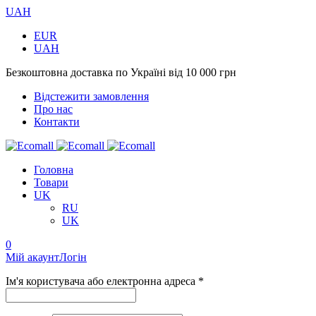
UAH
EUR
UAH
Безкоштовна доставка по Україні від 10 000 грн
Відстежити замовлення
Про нас
Контакти
Головна
Товари
UK
RU
UK
0
Мій акаунт
Логін
Ім'я користувача або електронна адреса *