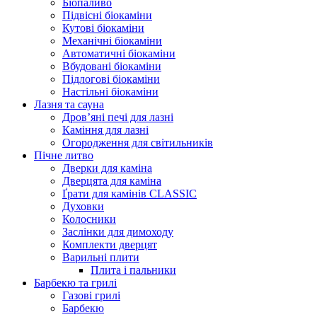
Біопаливо
Підвісні біокаміни
Кутові біокаміни
Механічні біокаміни
Автоматичні біокаміни
Вбудовані біокаміни
Підлогові біокаміни
Настільні біокаміни
Лазня та сауна
Дров’яні печі для лазні
Каміння для лазні
Огородження для світильників
Пічне литво
Дверки для каміна
Дверцята для каміна
Ґрати для камінів CLASSIC
Духовки
Колосники
Заслінки для димоходу
Комплекти дверцят
Варильні плити
Плита і пальники
Барбекю та грилі
Газові грилі
Барбекю