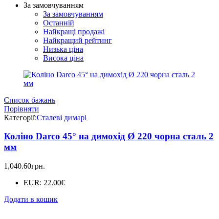
За замовчуванням
За замовчуванням
Останній
Найкращі продажі
Найкращий рейтинг
Низька ціна
Висока ціна
Список бажань
Порівняти
Категорії:
Сталеві димарі
Коліно Darco 45° на димохід Ø 220 чорна сталь 2
мм
1,040.60
грн.
EUR
:
22.00€
Додати в кошик