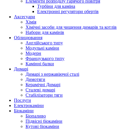
Елементи розподілу гарячого повітря
Турбіни для каміна
Електронні регулятори обертів
Аксесуари
Хімія
Хімічні засоби для чищення димарів та котлів
Набори для камінів
Облицювання
Англійського типу
Модульні каміни
Модерн
Французького типу
Камінні балки
Димарі
Димарі з нержавіючої сталі
Димотяги
Керамічні Димарі
Сталеві димарі
Стабілізатори тяги
Послуги
Електрокаміни
Біокаміни
Біопаливо
Підвісні біокаміни
Кутові біокаміни