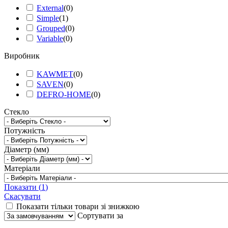
External
(
0
)
Simple
(
1
)
Grouped
(
0
)
Variable
(
0
)
Виробник
KAWMET
(
0
)
SAVEN
(
0
)
DEFRO-HOME
(
0
)
Стекло
Потужність
Діаметр (мм)
Матеріали
Показати
(
1
)
Скасувати
Показати тільки товари зі знижкою
Сортувати за