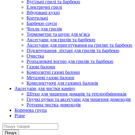
Вугільні грилі та барбекю
Електричні грилі
Вбудовані кухні
Коптильні
Барбекю соуси
Чохли для грилів
Термометри та щупи для м’яса
Аксесуари для грилів та барбекю
Аксесуари для приготування на грилях та барбекю
Підсвічування, ліхтарі для грилів та барбекю
Очистка
Розпалювачі вогню для грилів та барбекю
Газові балони
Композитні газові балони
Металеві газові балони
Комплектуючі для газових балонів
Аксесуари для чистки каміну
Щітки для чищення димарів та теплообмінників
Гнучкі ручки та аксесуари для чищення димоходів
Роторна чистка димоходів
Коренева група
Різне