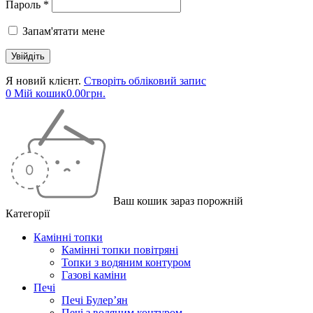
Пароль *
Запам'ятати мене
Я новий клієнт.
Створіть обліковий запис
0
Мій кошик
0.00
грн.
Ваш кошик зараз порожній
Категорії
Камінні топки
Камінні топки повітряні
Топки з водяним контуром
Газові каміни
Печі
Печі Булер’ян
Печі з водяним контуром