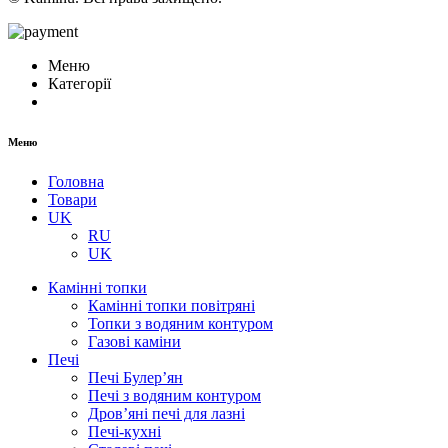
Меню
Категорії
Меню
Головна
Товари
UK
RU
UK
Камінні топки
Камінні топки повітряні
Топки з водяним контуром
Газові каміни
Печі
Печі Булер’ян
Печі з водяним контуром
Дров’яні печі для лазні
Печі-кухні