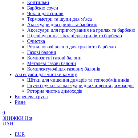
Коптильні
Барбекю соуси
Чохли для грилів
Термометри та щупи для м’яса
Аксесуари для грилів та барбекю
Аксесуари для приготування на грилях та барбекю
Підсвічування, ліхтарі для грилів та барбекю
Очистка
Розпалювачі вогню для грилів та барбекю
Газові балони
Композитні газові балони
Металеві газові балони
Комплектуючі для газових балонів
Аксесуари для чистки каміну
Щітки для чищення димарів та теплообмінників
Гнучкі ручки та аксесуари для чищення димоходів
Роторна чистка димоходів
Коренева група
Різне
0
ЗНИЖКИ
Hot
UAH
EUR