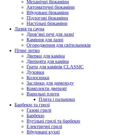
Механічні біокаміни
Автоматичні біокаміни
Вбудовані біокаміни
Підлогові біокаміни
Настільні біокаміни
Лазня та сауна
Дров’яні печі для лазні
Каміння для лазні
Огородження для світильників
Пічне литво
Дверки для каміна
Дверцята для каміна
Ґрати для камінів CLASSIC
Духовки
Колосники
Заслінки для димоходу
Комплекти дверцят
Варильні плити
Плита і пальники
Барбекю та грилі
Газові грилі
Барбекю
Вугільні грилі та барбекю
Електричні грилі
Вбудовані кухні