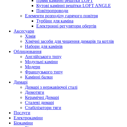
Прямі камінні решітки LOFT
Кутові камінні решітки LOFT ANGLE
Повітропроводи
Елементи розподілу гарячого повітря
Турбіни для каміна
Електронні регулятори обертів
Аксесуари
Хімія
Хімічні засоби для чищення димарів та котлів
Набори для камінів
Облицювання
Англійського типу
Модульні каміни
Модерн
Французького типу
Камінні балки
Димарі
Димарі з нержавіючої сталі
Димотяги
Керамічні Димарі
Сталеві димарі
Стабілізатори тяги
Послуги
Електрокаміни
Біокаміни