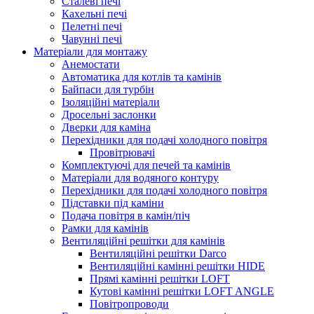
Сталеві печі
Кахельні печі
Пелетні печі
Чавунні печі
Матеріали для монтажу
Анемостати
Автоматика для котлів та камінів
Байпаси для турбін
Ізоляційні матеріали
Дросельні заслонки
Дверки для каміна
Перехідники для подачі холодного повітря
Провітрювачі
Комплектуючі для печей та камінів
Матеріали для водяного контуру
Перехідники для подачі холодного повітря
Підставки під каміни
Подача повітря в камін/піч
Рамки для камінів
Вентиляційні решітки для камінів
Вентиляційні решітки Darco
Вентиляційні камінні решітки HIDE
Прямі камінні решітки LOFT
Кутові камінні решітки LOFT ANGLE
Повітропроводи