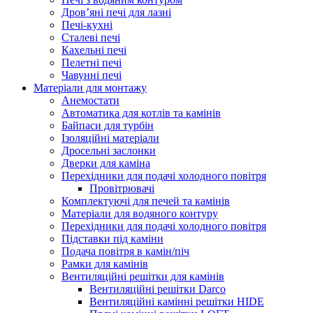
Дров’яні печі для лазні
Печі-кухні
Сталеві печі
Кахельні печі
Пелетні печі
Чавунні печі
Матеріали для монтажу
Анемостати
Автоматика для котлів та камінів
Байпаси для турбін
Ізоляційні матеріали
Дросельні заслонки
Дверки для каміна
Перехідники для подачі холодного повітря
Провітрювачі
Комплектуючі для печей та камінів
Матеріали для водяного контуру
Перехідники для подачі холодного повітря
Підставки під каміни
Подача повітря в камін/піч
Рамки для камінів
Вентиляційні решітки для камінів
Вентиляційні решітки Darco
Вентиляційні камінні решітки HIDE