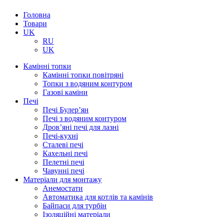
Головна
Товари
UK
RU
UK
Камінні топки
Камінні топки повітряні
Топки з водяним контуром
Газові каміни
Печі
Печі Булер’ян
Печі з водяним контуром
Дров’яні печі для лазні
Печі-кухні
Сталеві печі
Кахельні печі
Пелетні печі
Чавунні печі
Матеріали для монтажу
Анемостати
Автоматика для котлів та камінів
Байпаси для турбін
Ізоляційні матеріали