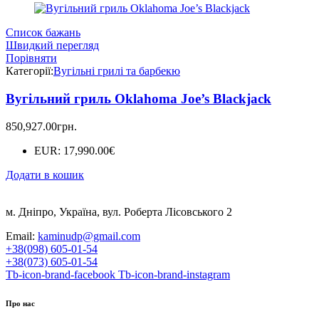
Список бажань
Швидкий перегляд
Порівняти
Категорії:
Вугільні грилі та барбекю
Вугільний гриль Oklahoma Joe’s Blackjack
850,927.00
грн.
EUR
:
17,990.00€
Додати в кошик
м. Дніпро, Україна, вул. Роберта Лісовського 2
Email:
kaminudp@gmail.com
+38(098) 605-01-54
+38(073) 605-01-54
Tb-icon-brand-facebook
Tb-icon-brand-instagram
Про нас