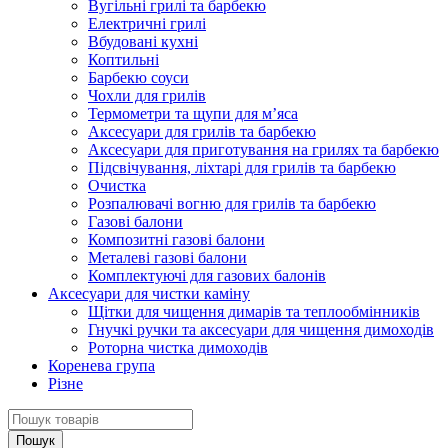
Вугільні грилі та барбекю
Електричні грилі
Вбудовані кухні
Коптильні
Барбекю соуси
Чохли для грилів
Термометри та щупи для м’яса
Аксесуари для грилів та барбекю
Аксесуари для приготування на грилях та барбекю
Підсвічування, ліхтарі для грилів та барбекю
Очистка
Розпалювачі вогню для грилів та барбекю
Газові балони
Композитні газові балони
Металеві газові балони
Комплектуючі для газових балонів
Аксесуари для чистки каміну
Щітки для чищення димарів та теплообмінників
Гнучкі ручки та аксесуари для чищення димоходів
Роторна чистка димоходів
Коренева група
Різне