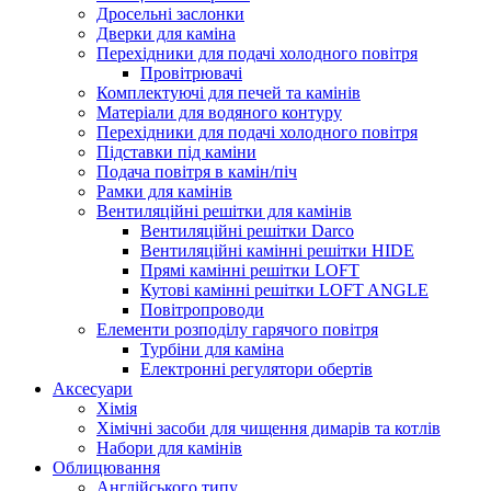
Дросельні заслонки
Дверки для каміна
Перехідники для подачі холодного повітря
Провітрювачі
Комплектуючі для печей та камінів
Матеріали для водяного контуру
Перехідники для подачі холодного повітря
Підставки під каміни
Подача повітря в камін/піч
Рамки для камінів
Вентиляційні решітки для камінів
Вентиляційні решітки Darco
Вентиляційні камінні решітки HIDE
Прямі камінні решітки LOFT
Кутові камінні решітки LOFT ANGLE
Повітропроводи
Елементи розподілу гарячого повітря
Турбіни для каміна
Електронні регулятори обертів
Аксесуари
Хімія
Хімічні засоби для чищення димарів та котлів
Набори для камінів
Облицювання
Англійського типу