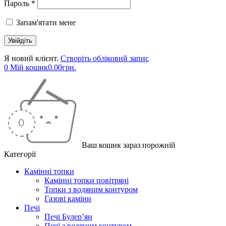
Пароль *
Запам'ятати мене
Я новий клієнт.
Створіть обліковий запис
0
Мій кошик
0.00
грн.
Ваш кошик зараз порожній
Категорії
Камінні топки
Камінні топки повітряні
Топки з водяним контуром
Газові каміни
Печі
Печі Булер’ян
Печі з водяним контуром