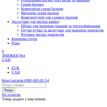
Розпалювачі вогню для грилів та барбекю
Газові балони
Композитні газові балони
Металеві газові балони
Комплектуючі для газових балонів
Аксесуари для чистки каміну
Щітки для чищення димарів та теплообмінників
Гнучкі ручки та аксесуари для чищення димоходів
Роторна чистка димоходів
Коренева група
Різне
0
ЗНИЖКИ
Hot
UAH
EUR
UAH
Консультація
(098) 605-01-54
На початок
Товар додано у ваш кошик