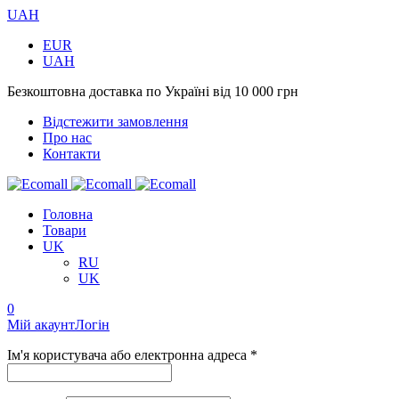
UAH
EUR
UAH
Безкоштовна доставка по Україні від 10 000 грн
Відстежити замовлення
Про нас
Контакти
Головна
Товари
UK
RU
UK
0
Мій акаунт
Логін
Ім'я користувача або електронна адреса *