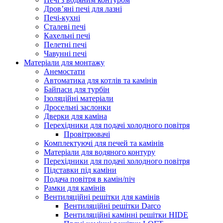
Дров’яні печі для лазні
Печі-кухні
Сталеві печі
Кахельні печі
Пелетні печі
Чавунні печі
Матеріали для монтажу
Анемостати
Автоматика для котлів та камінів
Байпаси для турбін
Ізоляційні матеріали
Дросельні заслонки
Дверки для каміна
Перехідники для подачі холодного повітря
Провітрювачі
Комплектуючі для печей та камінів
Матеріали для водяного контуру
Перехідники для подачі холодного повітря
Підставки під каміни
Подача повітря в камін/піч
Рамки для камінів
Вентиляційні решітки для камінів
Вентиляційні решітки Darco
Вентиляційні камінні решітки HIDE