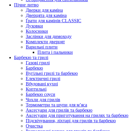
Пічне литво
Дверки для каміна
Дверцята для каміна
Ґрати для камінів CLASSIC
Духовки
Колосники
Заслінки для димоходу
Комплекти дверцят
Варильні плити
Плита і пальники
Барбекю та грилі
Газові грилі
Барбекю
Вугільні грилі та барбекю
Електричні грилі
Вбудовані кухні
Коптильні
Барбекю соуси
Чохли для грилів
Термометри та щупи для м’яса
Аксесуари для грилів та барбекю
Аксесуари для приготування на грилях та барбекю
Підсвічування, ліхтарі для грилів та барбекю
Очистка