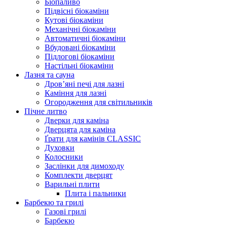
Біопаливо
Підвісні біокаміни
Кутові біокаміни
Механічні біокаміни
Автоматичні біокаміни
Вбудовані біокаміни
Підлогові біокаміни
Настільні біокаміни
Лазня та сауна
Дров’яні печі для лазні
Каміння для лазні
Огородження для світильників
Пічне литво
Дверки для каміна
Дверцята для каміна
Ґрати для камінів CLASSIC
Духовки
Колосники
Заслінки для димоходу
Комплекти дверцят
Варильні плити
Плита і пальники
Барбекю та грилі
Газові грилі
Барбекю