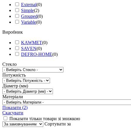
External
(
0
)
Simple
(
2
)
Grouped
(
0
)
Variable
(
0
)
Виробник
KAWMET
(
0
)
SAVEN
(
0
)
DEFRO-HOME
(
0
)
Стекло
Потужність
Діаметр (мм)
Матеріали
Показати
(
2
)
Скасувати
Показати тільки товари зі знижкою
Сортувати за