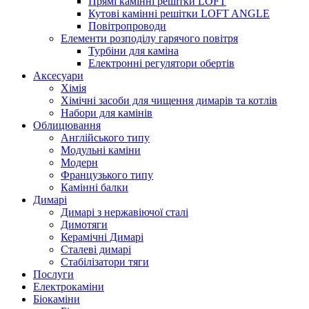
Прямі камінні решітки LOFT
Кутові камінні решітки LOFT ANGLE
Повітропроводи
Елементи розподілу гарячого повітря
Турбіни для каміна
Електронні регулятори обертів
Аксесуари
Хімія
Хімічні засоби для чищення димарів та котлів
Набори для камінів
Облицювання
Англійського типу
Модульні каміни
Модерн
Французького типу
Камінні балки
Димарі
Димарі з нержавіючої сталі
Димотяги
Керамічні Димарі
Сталеві димарі
Стабілізатори тяги
Послуги
Електрокаміни
Біокаміни