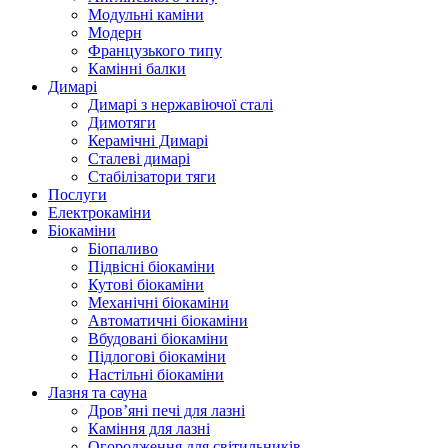
Модульні каміни
Модерн
Французького типу
Камінні балки
Димарі
Димарі з нержавіючої сталі
Димотяги
Керамічні Димарі
Сталеві димарі
Стабілізатори тяги
Послуги
Електрокаміни
Біокаміни
Біопаливо
Підвісні біокаміни
Кутові біокаміни
Механічні біокаміни
Автоматичні біокаміни
Вбудовані біокаміни
Підлогові біокаміни
Настільні біокаміни
Лазня та сауна
Дров’яні печі для лазні
Каміння для лазні
Огородження для світильників