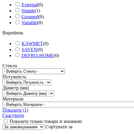
External
(
0
)
Simple
(
1
)
Grouped
(
0
)
Variable
(
0
)
Виробник
KAWMET
(
0
)
SAVEN
(
0
)
DEFRO-HOME
(
0
)
Стекло
Потужність
Діаметр (мм)
Матеріали
Показати
(
1
)
Скасувати
Показати тільки товари зі знижкою
Сортувати за