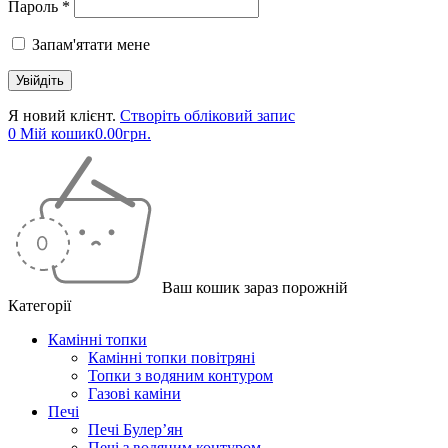
Пароль *
Запам'ятати мене
Я новий клієнт.
Створіть обліковий запис
0
Мій кошик
0.00
грн.
Ваш кошик зараз порожній
Категорії
Камінні топки
Камінні топки повітряні
Топки з водяним контуром
Газові каміни
Печі
Печі Булер’ян
Печі з водяним контуром