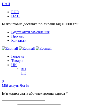
UAH
EUR
UAH
Безкоштовна доставка по Україні від 10 000 грн
Відстежити замовлення
Про нас
Контакти
Головна
Товари
UK
RU
UK
0
Мій акаунт
Логін
Ім'я користувача або електронна адреса *