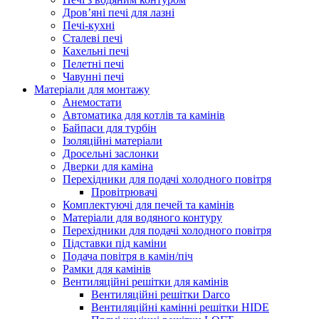
Дров’яні печі для лазні
Печі-кухні
Сталеві печі
Кахельні печі
Пелетні печі
Чавунні печі
Матеріали для монтажу
Анемостати
Автоматика для котлів та камінів
Байпаси для турбін
Ізоляційні матеріали
Дросельні заслонки
Дверки для каміна
Перехідники для подачі холодного повітря
Провітрювачі
Комплектуючі для печей та камінів
Матеріали для водяного контуру
Перехідники для подачі холодного повітря
Підставки під каміни
Подача повітря в камін/піч
Рамки для камінів
Вентиляційні решітки для камінів
Вентиляційні решітки Darco
Вентиляційні камінні решітки HIDE