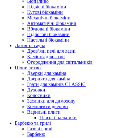
Біопаливо
Підвісні біокаміни
Кутові біокаміни
Механічні біокаміни
Автоматичні біокаміни
Вбудовані біокаміни
Підлогові біокаміни
Настільні біокаміни
Лазня та сауна
Дров’яні печі для лазні
Каміння для лазні
Огородження для світильників
Пічне литво
Дверки для каміна
Дверцята для каміна
Ґрати для камінів CLASSIC
Духовки
Колосники
Заслінки для димоходу
Комплекти дверцят
Варильні плити
Плита і пальники
Барбекю та грилі
Газові грилі
Барбекю