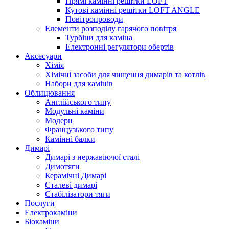
Прямі камінні решітки LOFT
Кутові камінні решітки LOFT ANGLE
Повітропроводи
Елементи розподілу гарячого повітря
Турбіни для каміна
Електронні регулятори обертів
Аксесуари
Хімія
Хімічні засоби для чищення димарів та котлів
Набори для камінів
Облицювання
Англійського типу
Модульні каміни
Модерн
Французького типу
Камінні балки
Димарі
Димарі з нержавіючої сталі
Димотяги
Керамічні Димарі
Сталеві димарі
Стабілізатори тяги
Послуги
Електрокаміни
Біокаміни