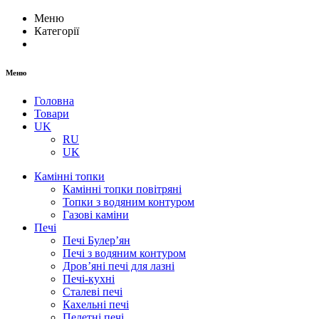
Меню
Категорії
Меню
Головна
Товари
UK
RU
UK
Камінні топки
Камінні топки повітряні
Топки з водяним контуром
Газові каміни
Печі
Печі Булер’ян
Печі з водяним контуром
Дров’яні печі для лазні
Печі-кухні
Сталеві печі
Кахельні печі
Пелетні печі