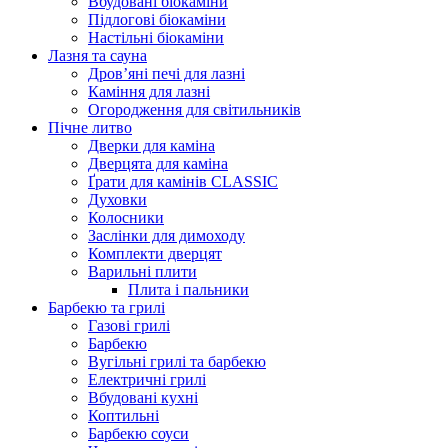
Вбудовані біокаміни
Підлогові біокаміни
Настільні біокаміни
Лазня та сауна
Дров’яні печі для лазні
Каміння для лазні
Огородження для світильників
Пічне литво
Дверки для каміна
Дверцята для каміна
Ґрати для камінів CLASSIC
Духовки
Колосники
Заслінки для димоходу
Комплекти дверцят
Варильні плити
Плита і пальники
Барбекю та грилі
Газові грилі
Барбекю
Вугільні грилі та барбекю
Електричні грилі
Вбудовані кухні
Коптильні
Барбекю соуси