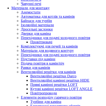
Чавунні печі
Матеріали для монтажу
Анемостати
Автоматика для котлів та камінів
Байпаси для турбін
Ізоляційні матеріали
Дросельні заслонки
Дверки для каміна
Перехідники для подачі холодного повітря
Провітрювачі
Комплектуючі для печей та камінів
Матеріали для водяного контуру
Перехідники для подачі холодного повітря
Підставки під каміни
Подача повітря в камін/піч
Рамки для камінів
Вентиляційні решітки для камінів
Вентиляційні решітки Darco
Вентиляційні камінні решітки HIDE
Прямі камінні решітки LOFT
Кутові камінні решітки LOFT ANGLE
Повітропроводи
Елементи розподілу гарячого повітря
Турбіни для каміна
Електронні регулятори обертів