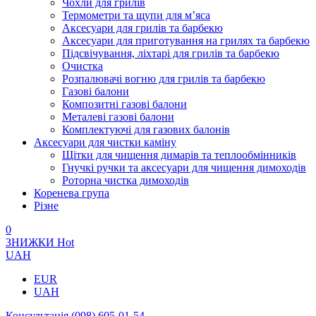
Чохли для грилів
Термометри та щупи для м’яса
Аксесуари для грилів та барбекю
Аксесуари для приготування на грилях та барбекю
Підсвічування, ліхтарі для грилів та барбекю
Очистка
Розпалювачі вогню для грилів та барбекю
Газові балони
Композитні газові балони
Металеві газові балони
Комплектуючі для газових балонів
Аксесуари для чистки каміну
Щітки для чищення димарів та теплообмінників
Гнучкі ручки та аксесуари для чищення димоходів
Роторна чистка димоходів
Коренева група
Різне
0
ЗНИЖКИ
Hot
UAH
EUR
UAH
Консультація
(098) 605-01-54