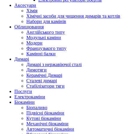
Аксесуари
Хімія
Хімічні засоби для чищення димарів та котлів
Набори для камінів
Облицювання
Англійського типу
Модульні каміни
Модерн
Французького типу
Камінні балки
Димарі
Димарі з нержавіючої сталі
Димотяги
Керамічні Димарі
Сталеві димарі
Стабілізатори тяги
Послуги
Електрокаміни
Біокаміни
Біопаливо
Підвісні біокаміни
Кутові біокаміни
Механічні біокаміни
Автоматичні біокаміни