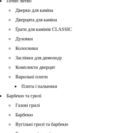
Пічне литво
Дверки для каміна
Дверцята для каміна
Ґрати для камінів CLASSIC
Духовки
Колосники
Заслінки для димоходу
Комплекти дверцят
Варильні плити
Плита і пальники
Барбекю та грилі
Газові грилі
Барбекю
Вугільні грилі та барбекю