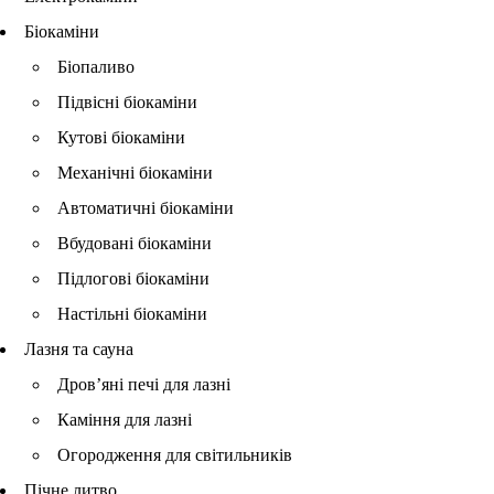
Біокаміни
Біопаливо
Підвісні біокаміни
Кутові біокаміни
Механічні біокаміни
Автоматичні біокаміни
Вбудовані біокаміни
Підлогові біокаміни
Настільні біокаміни
Лазня та сауна
Дров’яні печі для лазні
Каміння для лазні
Огородження для світильників
Пічне литво