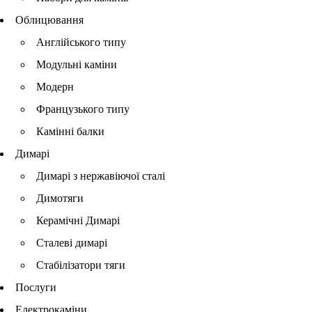
Облицювання
Англійського типу
Модульні каміни
Модерн
Французького типу
Камінні балки
Димарі
Димарі з нержавіючої сталі
Димотяги
Керамічні Димарі
Сталеві димарі
Стабілізатори тяги
Послуги
Електрокаміни