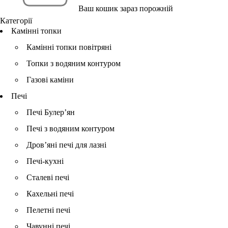
Ваш кошик зараз порожній
Категорії
Камінні топки
Камінні топки повітряні
Топки з водяним контуром
Газові каміни
Печі
Печі Булер’ян
Печі з водяним контуром
Дров’яні печі для лазні
Печі-кухні
Сталеві печі
Кахельні печі
Пелетні печі
Чавунні печі