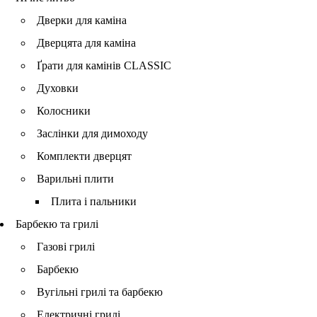
Дверки для каміна
Дверцята для каміна
Ґрати для камінів CLASSIC
Духовки
Колосники
Заслінки для димоходу
Комплекти дверцят
Варильні плити
Плита і пальники
Барбекю та грилі
Газові грилі
Барбекю
Вугільні грилі та барбекю
Електричні грилі