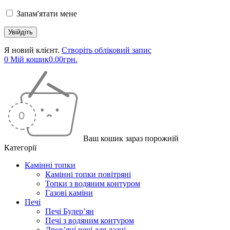
Запам'ятати мене
Я новий клієнт.
Створіть обліковий запис
0
Мій кошик
0.00
грн.
Ваш кошик зараз порожній
Категорії
Камінні топки
Камінні топки повітряні
Топки з водяним контуром
Газові каміни
Печі
Печі Булер’ян
Печі з водяним контуром
Дров’яні печі для лазні