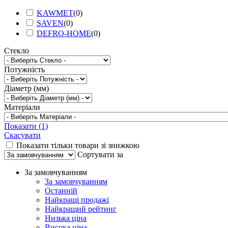
KAWMET
(
0
)
SAVEN
(
0
)
DEFRO-HOME
(
0
)
Стекло
Потужність
Діаметр (мм)
Матеріали
Показати
(
1
)
Скасувати
Показати тільки товари зі знижкою
Сортувати за
За замовчуванням
За замовчуванням
Останній
Найкращі продажі
Найкращий рейтинг
Низька ціна
Висока ціна