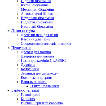
Підвісні біокаміни
Кутові біокаміни
Механічні біокаміни
Автоматичні біокаміни
Вбудовані біокаміни
Підлогові біокаміни
Настільні біокаміни
Лазня та сауна
Дров’яні печі для лазні
Каміння для лазні
Огородження для світильників
Пічне литво
Дверки для каміна
Дверцята для каміна
Ґрати для камінів CLASSIC
Духовки
Колосники
Заслінки для димоходу
Комплекти дверцят
Варильні плити
Плита і пальники
Барбекю та грилі
Газові грилі
Барбекю
Вугільні грилі та барбекю