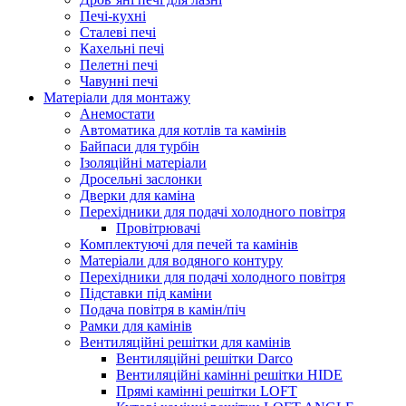
Печі-кухні
Сталеві печі
Кахельні печі
Пелетні печі
Чавунні печі
Матеріали для монтажу
Анемостати
Автоматика для котлів та камінів
Байпаси для турбін
Ізоляційні матеріали
Дросельні заслонки
Дверки для каміна
Перехідники для подачі холодного повітря
Провітрювачі
Комплектуючі для печей та камінів
Матеріали для водяного контуру
Перехідники для подачі холодного повітря
Підставки під каміни
Подача повітря в камін/піч
Рамки для камінів
Вентиляційні решітки для камінів
Вентиляційні решітки Darco
Вентиляційні камінні решітки HIDE
Прямі камінні решітки LOFT