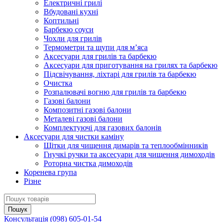
Електричні грилі
Вбудовані кухні
Коптильні
Барбекю соуси
Чохли для грилів
Термометри та щупи для м’яса
Аксесуари для грилів та барбекю
Аксесуари для приготування на грилях та барбекю
Підсвічування, ліхтарі для грилів та барбекю
Очистка
Розпалювачі вогню для грилів та барбекю
Газові балони
Композитні газові балони
Металеві газові балони
Комплектуючі для газових балонів
Аксесуари для чистки каміну
Щітки для чищення димарів та теплообмінників
Гнучкі ручки та аксесуари для чищення димоходів
Роторна чистка димоходів
Коренева група
Різне
Консультація
(098) 605-01-54