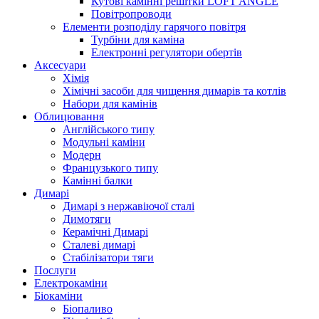
Кутові камінні решітки LOFT ANGLE
Повітропроводи
Елементи розподілу гарячого повітря
Турбіни для каміна
Електронні регулятори обертів
Аксесуари
Хімія
Хімічні засоби для чищення димарів та котлів
Набори для камінів
Облицювання
Англійського типу
Модульні каміни
Модерн
Французького типу
Камінні балки
Димарі
Димарі з нержавіючої сталі
Димотяги
Керамічні Димарі
Сталеві димарі
Стабілізатори тяги
Послуги
Електрокаміни
Біокаміни
Біопаливо