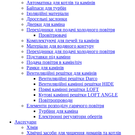
Автоматика для котлів та камінів
Байпаси для турбін
Ізоляційні матеріали
Дросельні заслонки
Дверки для каміна
Перехідники для подачі холодного повітря
Провітрювачі
Комплектуючі для печей та камінів
Матеріали для водяного контуру
Перехідники для подачі холодного повітря
Підставки під каміни
Подача повітря в камін/піч
Рамки для камінів
Вентиляційні решітки для камінів
Вентиляційні решітки Darco
Вентиляційні камінні решітки HIDE
Прямі камінні решітки LOFT
Кутові камінні решітки LOFT ANGLE
Повітропроводи
Елементи розподілу гарячого повітря
Турбіни для каміна
Електронні регулятори обертів
Аксесуари
Хімія
Хімічні засоби для чищення димарів та котлів