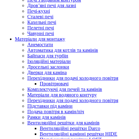
Дров’яні печі для лазні
Печі-кухні
Сталеві печі
Кахельні печі
Пелетні печі
Чавунні печі
Матеріали для монтажу
Анемостати
Автоматика для котлів та камінів
Байпаси для турбін
Ізоляційні матеріали
Дросельні заслонки
Дверки для каміна
Перехідники для подачі холодного повітря
Провітрювачі
Комплектуючі для печей та камінів
Матеріали для водяного контуру
Перехідники для подачі холодного повітря
Підставки під каміни
Подача повітря в камін/піч
Рамки для камінів
Вентиляційні решітки для камінів
Вентиляційні решітки Darco
Вентиляційні камінні решітки HIDE