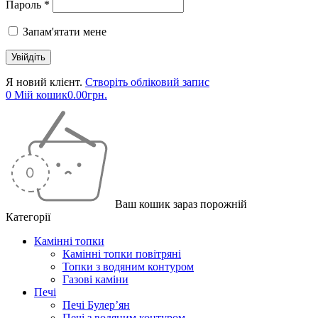
Пароль *
Запам'ятати мене
Я новий клієнт.
Створіть обліковий запис
0
Мій кошик
0.00
грн.
Ваш кошик зараз порожній
Категорії
Камінні топки
Камінні топки повітряні
Топки з водяним контуром
Газові каміни
Печі
Печі Булер’ян
Печі з водяним контуром