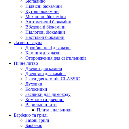
Біопаливо
Підвісні біокаміни
Кутові біокаміни
Механічні біокаміни
Автоматичні біокаміни
Вбудовані біокаміни
Підлогові біокаміни
Настільні біокаміни
Лазня та сауна
Дров’яні печі для лазні
Каміння для лазні
Огородження для світильників
Пічне литво
Дверки для каміна
Дверцята для каміна
Ґрати для камінів CLASSIC
Духовки
Колосники
Заслінки для димоходу
Комплекти дверцят
Варильні плити
Плита і пальники
Барбекю та грилі
Газові грилі
Барбекю