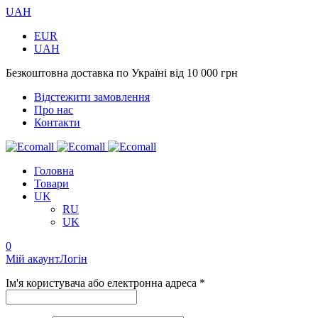
UAH
EUR
UAH
Безкоштовна доставка по Україні від 10 000 грн
Відстежити замовлення
Про нас
Контакти
Головна
Товари
UK
RU
UK
0
Мій акаунт
Логін
Ім'я користувача або електронна адреса *