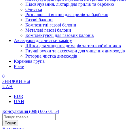
Підсвічування, ліхтарі для грилів та барбекю
Очистка
Розпалювачі вогню для грилів та барбекю
Газові балони
Композитні газові балони
Металеві газові балони
Комплектуючі для газових балонів
Аксесуари для чистки каміну
Щітки для чищення димарів та теплообмінників
Гнучкі ручки та аксесуари для чищення димоходів
Роторна чистка димоходів
Коренева група
Різне
0
ЗНИЖКИ
Hot
UAH
EUR
UAH
Консультація
(098) 605-01-54
На початок