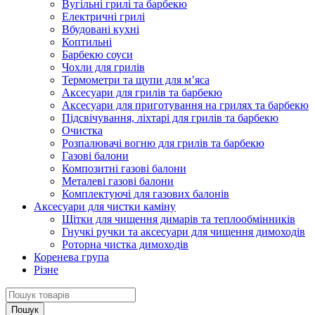
Вугільні грилі та барбекю
Електричні грилі
Вбудовані кухні
Коптильні
Барбекю соуси
Чохли для грилів
Термометри та щупи для м’яса
Аксесуари для грилів та барбекю
Аксесуари для приготування на грилях та барбекю
Підсвічування, ліхтарі для грилів та барбекю
Очистка
Розпалювачі вогню для грилів та барбекю
Газові балони
Композитні газові балони
Металеві газові балони
Комплектуючі для газових балонів
Аксесуари для чистки каміну
Щітки для чищення димарів та теплообмінників
Гнучкі ручки та аксесуари для чищення димоходів
Роторна чистка димоходів
Коренева група
Різне