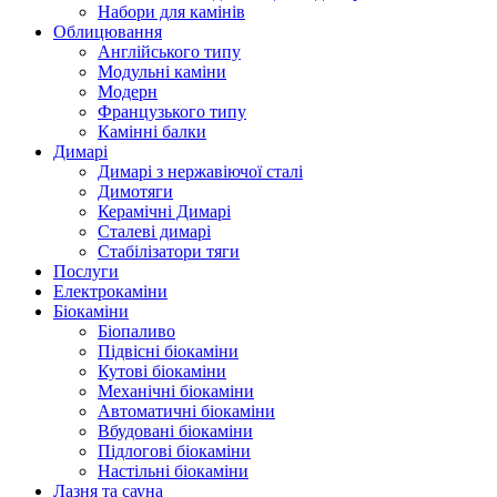
Набори для камінів
Облицювання
Англійського типу
Модульні каміни
Модерн
Французького типу
Камінні балки
Димарі
Димарі з нержавіючої сталі
Димотяги
Керамічні Димарі
Сталеві димарі
Стабілізатори тяги
Послуги
Електрокаміни
Біокаміни
Біопаливо
Підвісні біокаміни
Кутові біокаміни
Механічні біокаміни
Автоматичні біокаміни
Вбудовані біокаміни
Підлогові біокаміни
Настільні біокаміни
Лазня та сауна