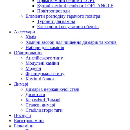
Прямі камінні решітки LOFT
Кутові камінні решітки LOFT ANGLE
Повітропроводи
Елементи розподілу гарячого повітря
Турбіни для каміна
Електронні регулятори обертів
Аксесуари
Хімія
Хімічні засоби для чищення димарів та котлів
Набори для камінів
Облицювання
Англійського типу
Модульні каміни
Модерн
Французького типу
Камінні балки
Димарі
Димарі з нержавіючої сталі
Димотяги
Керамічні Димарі
Сталеві димарі
Стабілізатори тяги
Послуги
Електрокаміни
Біокаміни