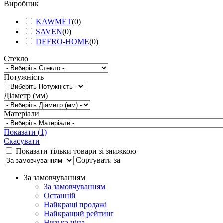
Виробник
KAWMET
(
0
)
SAVEN
(
0
)
DEFRO-HOME
(
0
)
Стекло
Потужність
Діаметр (мм)
Матеріали
Показати
(
1
)
Скасувати
Показати тільки товари зі знижкою
Сортувати за
За замовчуванням
За замовчуванням
Останній
Найкращі продажі
Найкращий рейтинг
Низька ціна