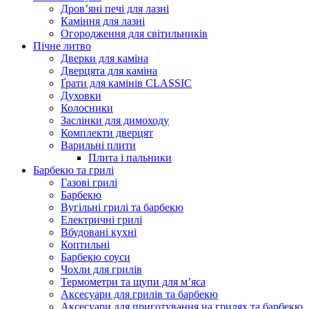
Дров’яні печі для лазні
Каміння для лазні
Огородження для світильників
Пічне литво
Дверки для каміна
Дверцята для каміна
Ґрати для камінів CLASSIC
Духовки
Колосники
Заслінки для димоходу
Комплекти дверцят
Варильні плити
Плита і пальники
Барбекю та грилі
Газові грилі
Барбекю
Вугільні грилі та барбекю
Електричні грилі
Вбудовані кухні
Коптильні
Барбекю соуси
Чохли для грилів
Термометри та щупи для м’яса
Аксесуари для грилів та барбекю
Аксесуари для приготування на грилях та барбекю