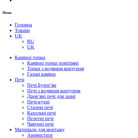
Меню
Головна
Товари
UK
RU
UK
Камінні топки
Камінні топки повітряні
Топки з водяним контуром
Газові каміни
Печі
Печі Булер’ян
Печі з водяним контуром
Дров’яні печі для лазні
Печі-кухні
Сталеві печі
Кахельні печі
Пелетні печі
Чавунні печі
Матеріали для монтажу
Анемостати