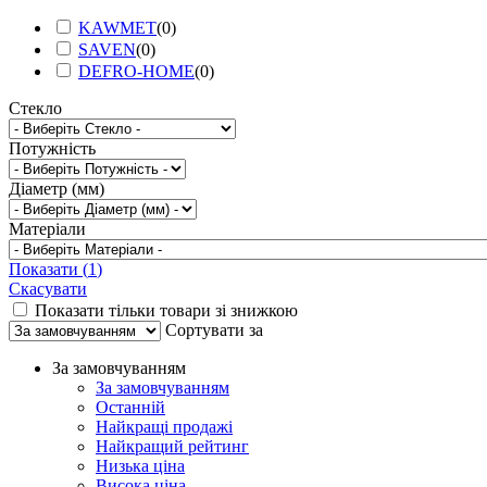
KAWMET
(
0
)
SAVEN
(
0
)
DEFRO-HOME
(
0
)
Стекло
Потужність
Діаметр (мм)
Матеріали
Показати
(
1
)
Скасувати
Показати тільки товари зі знижкою
Сортувати за
За замовчуванням
За замовчуванням
Останній
Найкращі продажі
Найкращий рейтинг
Низька ціна
Висока ціна