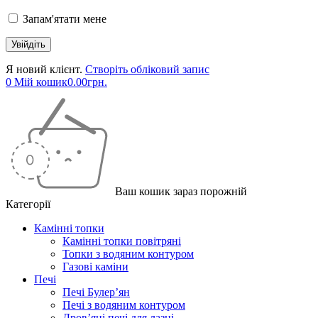
Запам'ятати мене
Я новий клієнт.
Створіть обліковий запис
0
Мій кошик
0.00
грн.
Ваш кошик зараз порожній
Категорії
Камінні топки
Камінні топки повітряні
Топки з водяним контуром
Газові каміни
Печі
Печі Булер’ян
Печі з водяним контуром
Дров’яні печі для лазні