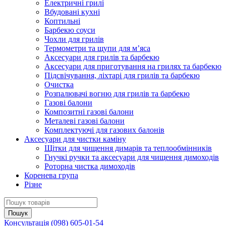
Електричні грилі
Вбудовані кухні
Коптильні
Барбекю соуси
Чохли для грилів
Термометри та щупи для м’яса
Аксесуари для грилів та барбекю
Аксесуари для приготування на грилях та барбекю
Підсвічування, ліхтарі для грилів та барбекю
Очистка
Розпалювачі вогню для грилів та барбекю
Газові балони
Композитні газові балони
Металеві газові балони
Комплектуючі для газових балонів
Аксесуари для чистки каміну
Щітки для чищення димарів та теплообмінників
Гнучкі ручки та аксесуари для чищення димоходів
Роторна чистка димоходів
Коренева група
Різне
Консультація
(098) 605-01-54