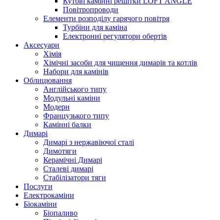
Кутові камінні решітки LOFT ANGLE
Повітропроводи
Елементи розподілу гарячого повітря
Турбіни для каміна
Електронні регулятори обертів
Аксесуари
Хімія
Хімічні засоби для чищення димарів та котлів
Набори для камінів
Облицювання
Англійського типу
Модульні каміни
Модерн
Французького типу
Камінні балки
Димарі
Димарі з нержавіючої сталі
Димотяги
Керамічні Димарі
Сталеві димарі
Стабілізатори тяги
Послуги
Електрокаміни
Біокаміни
Біопаливо