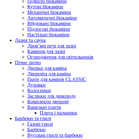
Підвісні біокаміни
Кутові біокаміни
Механічні біокаміни
Автоматичні біокаміни
Вбудовані біокаміни
Підлогові біокаміни
Настільні біокаміни
Лазня та сауна
Дров’яні печі для лазні
Каміння для лазні
Огородження для світильників
Пічне литво
Дверки для каміна
Дверцята для каміна
Ґрати для камінів CLASSIC
Духовки
Колосники
Заслінки для димоходу
Комплекти дверцят
Варильні плити
Плита і пальники
Барбекю та грилі
Газові грилі
Барбекю
Вугільні грилі та барбекю