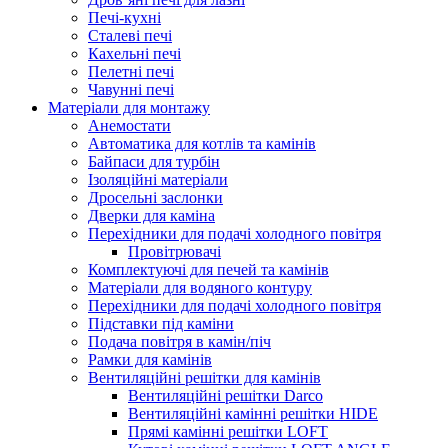
Печі-кухні
Сталеві печі
Кахельні печі
Пелетні печі
Чавунні печі
Матеріали для монтажу
Анемостати
Автоматика для котлів та камінів
Байпаси для турбін
Ізоляційні матеріали
Дросельні заслонки
Дверки для каміна
Перехідники для подачі холодного повітря
Провітрювачі
Комплектуючі для печей та камінів
Матеріали для водяного контуру
Перехідники для подачі холодного повітря
Підставки під каміни
Подача повітря в камін/піч
Рамки для камінів
Вентиляційні решітки для камінів
Вентиляційні решітки Darco
Вентиляційні камінні решітки HIDE
Прямі камінні решітки LOFT