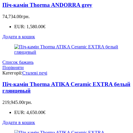
Піч-камін Thorma ANDORRA grey
74,734.00
грн.
EUR
:
1,580.00€
Додати в кошик
Список бажань
Порівняти
Категорії:
Сталеві печі
Піч-камін Thorma ATIKA Ceramic EXTRA белый
глянцевый
219,945.00
грн.
EUR
:
4,650.00€
Додати в кошик