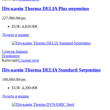
Піч-камін Thorma DELIA Plus serpentino
227,986.00
грн.
EUR
:
4,820.00€
Додати в кошик
Список бажань
Порівняти
Категорії:
Сталеві печі
Піч-камін Thorma DELIA Standard Serpentino
198,660.00
грн.
EUR
:
4,200.00€
Додати в кошик