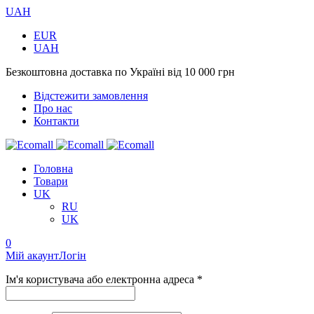
UAH
EUR
UAH
Безкоштовна доставка по Україні від 10 000 грн
Відстежити замовлення
Про нас
Контакти
Головна
Товари
UK
RU
UK
0
Мій акаунт
Логін
Ім'я користувача або електронна адреса *