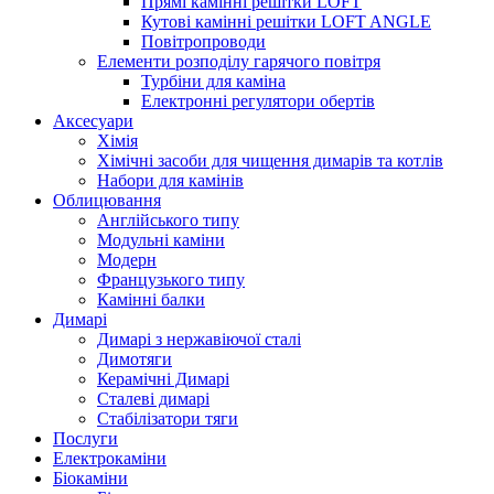
Прямі камінні решітки LOFT
Кутові камінні решітки LOFT ANGLE
Повітропроводи
Елементи розподілу гарячого повітря
Турбіни для каміна
Електронні регулятори обертів
Аксесуари
Хімія
Хімічні засоби для чищення димарів та котлів
Набори для камінів
Облицювання
Англійського типу
Модульні каміни
Модерн
Французького типу
Камінні балки
Димарі
Димарі з нержавіючої сталі
Димотяги
Керамічні Димарі
Сталеві димарі
Стабілізатори тяги
Послуги
Електрокаміни
Біокаміни