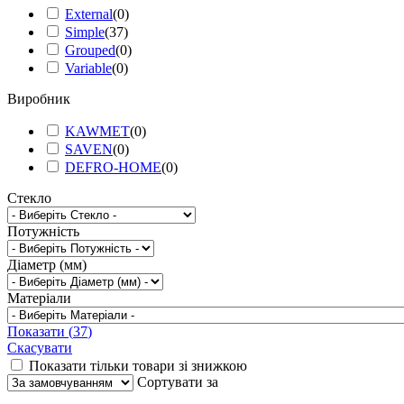
External
(
0
)
Simple
(
37
)
Grouped
(
0
)
Variable
(
0
)
Виробник
KAWMET
(
0
)
SAVEN
(
0
)
DEFRO-HOME
(
0
)
Стекло
Потужність
Діаметр (мм)
Матеріали
Показати
(
37
)
Скасувати
Показати тільки товари зі знижкою
Сортувати за