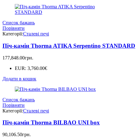
Список бажань
Порівняти
Категорії:
Сталеві печі
Піч-камін Thorma ATIKA Serpentino STANDARD
177,848.00
грн.
EUR
:
3,760.00€
Додати в кошик
Список бажань
Порівняти
Категорії:
Сталеві печі
Піч-камін Thorma BILBAO UNI box
90,106.50
грн.