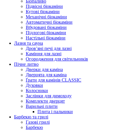
Біопаливо
Підвісні біокаміни
Кутові біокаміни
Механічні біокаміни
Автоматичні біокаміни
Вбудовані біокаміни
Підлогові біокаміни
Настільні біокаміни
Лазня та сауна
Дров’яні печі для лазні
Каміння для лазні
Огородження для світильників
Пічне литво
Дверки для каміна
Дверцята для каміна
Ґрати для камінів CLASSIC
Духовки
Колосники
Заслінки для димоходу
Комплекти дверцят
Варильні плити
Плита і пальники
Барбекю та грилі
Газові грилі
Барбекю