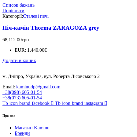
Список бажань
Порівняти
Категорії:
Сталеві печі
Піч-камін Thorma ZARAGOZA grey
68,112.00
грн.
EUR
:
1,440.00€
Додати в кошик
м. Дніпро, Україна, вул. Роберта Лісовського 2
Email:
kaminudp@gmail.com
+38(098) 605-01-54
+38(073) 605-01-54
Tb-icon-brand-facebook
Tb-icon-brand-instagram
Про нас
Магазин Kaminu
Бренди