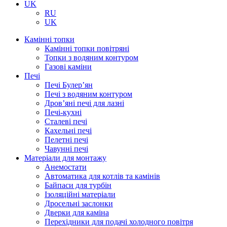
UK
RU
UK
Камінні топки
Камінні топки повітряні
Топки з водяним контуром
Газові каміни
Печі
Печі Булер’ян
Печі з водяним контуром
Дров’яні печі для лазні
Печі-кухні
Сталеві печі
Кахельні печі
Пелетні печі
Чавунні печі
Матеріали для монтажу
Анемостати
Автоматика для котлів та камінів
Байпаси для турбін
Ізоляційні матеріали
Дросельні заслонки
Дверки для каміна
Перехідники для подачі холодного повітря