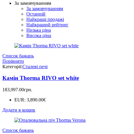
За замовчуванням
За замовчуванням
Останній
Найкращі продажі
Найкращий рейтинг
Низька ціна
Висока ціна
Список бажань
Порівняти
Категорії:
Сталеві печі
Камін Thorma RIVO set white
183,997.00
грн.
EUR
:
3,890.00€
Додати в кошик
Список бажань