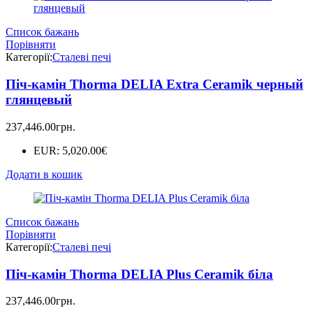
Список бажань
Порівняти
Категорії:
Сталеві печі
Піч-камін Thorma DELIA Extra Ceramik черный
глянцевый
237,446.00
грн.
EUR
:
5,020.00€
Додати в кошик
Список бажань
Порівняти
Категорії:
Сталеві печі
Піч-камін Thorma DELIA Plus Ceramik біла
237,446.00
грн.