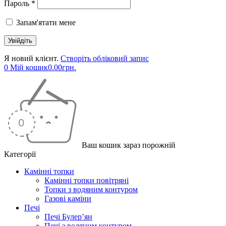
Пароль *
Запам'ятати мене
Я новий клієнт.
Створіть обліковий запис
0
Мій кошик
0.00
грн.
Ваш кошик зараз порожній
Категорії
Камінні топки
Камінні топки повітряні
Топки з водяним контуром
Газові каміни
Печі
Печі Булер’ян
Печі з водяним контуром