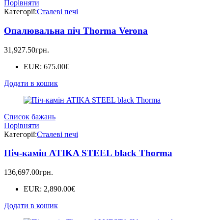
Порівняти
Категорії:
Сталеві печі
Опалювальна піч Thorma Verona
31,927.50
грн.
EUR
:
675.00€
Додати в кошик
Список бажань
Порівняти
Категорії:
Сталеві печі
Піч-камін ATIKA STEEL black Thorma
136,697.00
грн.
EUR
:
2,890.00€
Додати в кошик