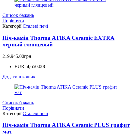
Список бажань
Порівняти
Категорії:
Сталеві печі
Піч-камін Thorma ATIKA Ceramic EXTRA
черный глянцевый
219,945.00
грн.
EUR
:
4,650.00€
Додати в кошик
Список бажань
Порівняти
Категорії:
Сталеві печі
Піч-камін Thorma ATIKA Ceramic PLUS графит
мат