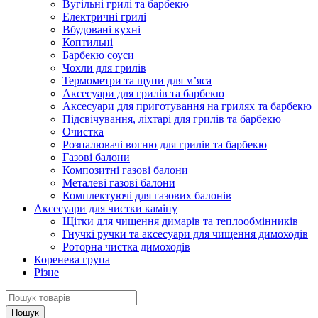
Вугільні грилі та барбекю
Електричні грилі
Вбудовані кухні
Коптильні
Барбекю соуси
Чохли для грилів
Термометри та щупи для м’яса
Аксесуари для грилів та барбекю
Аксесуари для приготування на грилях та барбекю
Підсвічування, ліхтарі для грилів та барбекю
Очистка
Розпалювачі вогню для грилів та барбекю
Газові балони
Композитні газові балони
Металеві газові балони
Комплектуючі для газових балонів
Аксесуари для чистки каміну
Щітки для чищення димарів та теплообмінників
Гнучкі ручки та аксесуари для чищення димоходів
Роторна чистка димоходів
Коренева група
Різне