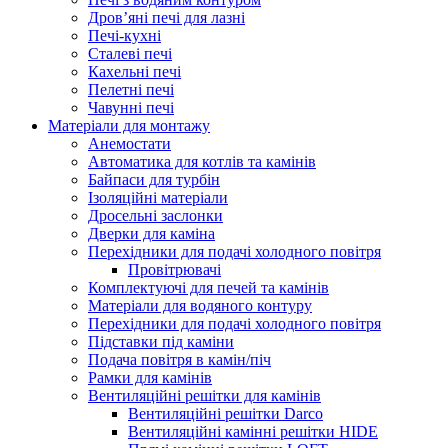
Дров’яні печі для лазні
Печі-кухні
Сталеві печі
Кахельні печі
Пелетні печі
Чавунні печі
Матеріали для монтажу
Анемостати
Автоматика для котлів та камінів
Байпаси для турбін
Ізоляційні матеріали
Дросельні заслонки
Дверки для каміна
Перехідники для подачі холодного повітря
Провітрювачі
Комплектуючі для печей та камінів
Матеріали для водяного контуру
Перехідники для подачі холодного повітря
Підставки під каміни
Подача повітря в камін/піч
Рамки для камінів
Вентиляційні решітки для камінів
Вентиляційні решітки Darco
Вентиляційні камінні решітки HIDE