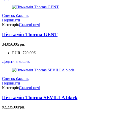
Список бажань
Порівняти
Категорії:
Сталеві печі
Піч-камін Thorma GENT
34,056.00
грн.
EUR
:
720.00€
Додати в кошик
Список бажань
Порівняти
Категорії:
Сталеві печі
Піч-камін Thorma SEVILLA black
92,235.00
грн.