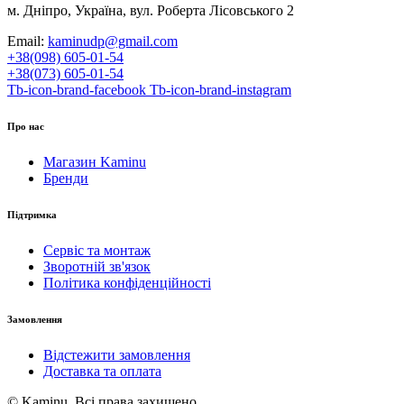
м. Дніпро, Україна, вул. Роберта Лісовського 2
Email:
kaminudp@gmail.com
+38(098) 605-01-54
+38(073) 605-01-54
Tb-icon-brand-facebook
Tb-icon-brand-instagram
Про нас
Магазин Kaminu
Бренди
Підтримка
Сервіс та монтаж
Зворотній зв'язок
Політика конфіденційності
Замовлення
Відстежити замовлення
Доставка та оплата
© Kaminu. Всі права захищено.