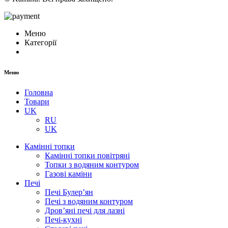
Меню
Категорії
Меню
Головна
Товари
UK
RU
UK
Камінні топки
Камінні топки повітряні
Топки з водяним контуром
Газові каміни
Печі
Печі Булер’ян
Печі з водяним контуром
Дров’яні печі для лазні
Печі-кухні