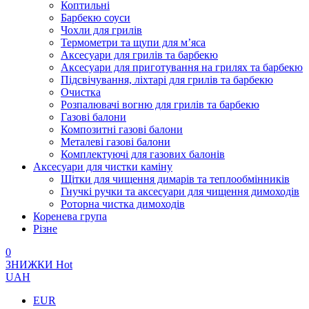
Коптильні
Барбекю соуси
Чохли для грилів
Термометри та щупи для м’яса
Аксесуари для грилів та барбекю
Аксесуари для приготування на грилях та барбекю
Підсвічування, ліхтарі для грилів та барбекю
Очистка
Розпалювачі вогню для грилів та барбекю
Газові балони
Композитні газові балони
Металеві газові балони
Комплектуючі для газових балонів
Аксесуари для чистки каміну
Щітки для чищення димарів та теплообмінників
Гнучкі ручки та аксесуари для чищення димоходів
Роторна чистка димоходів
Коренева група
Різне
0
ЗНИЖКИ
Hot
UAH
EUR