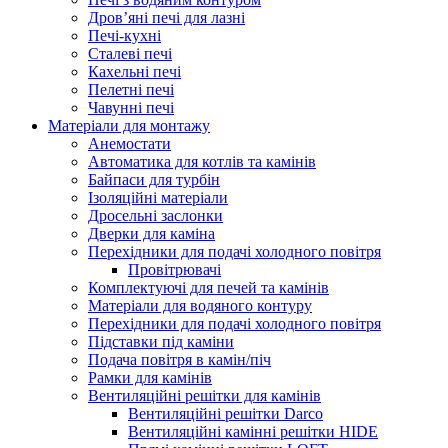
Дров’яні печі для лазні
Печі-кухні
Сталеві печі
Кахельні печі
Пелетні печі
Чавунні печі
Матеріали для монтажу
Анемостати
Автоматика для котлів та камінів
Байпаси для турбін
Ізоляційні матеріали
Дросельні заслонки
Дверки для каміна
Перехідники для подачі холодного повітря
Провітрювачі
Комплектуючі для печей та камінів
Матеріали для водяного контуру
Перехідники для подачі холодного повітря
Підставки під каміни
Подача повітря в камін/піч
Рамки для камінів
Вентиляційні решітки для камінів
Вентиляційні решітки Darco
Вентиляційні камінні решітки HIDE