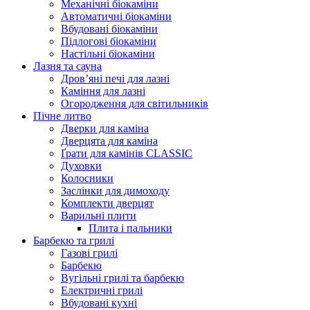
Механічні біокаміни
Автоматичні біокаміни
Вбудовані біокаміни
Підлогові біокаміни
Настільні біокаміни
Лазня та сауна
Дров’яні печі для лазні
Каміння для лазні
Огородження для світильників
Пічне литво
Дверки для каміна
Дверцята для каміна
Ґрати для камінів CLASSIC
Духовки
Колосники
Заслінки для димоходу
Комплекти дверцят
Варильні плити
Плита і пальники
Барбекю та грилі
Газові грилі
Барбекю
Вугільні грилі та барбекю
Електричні грилі
Вбудовані кухні