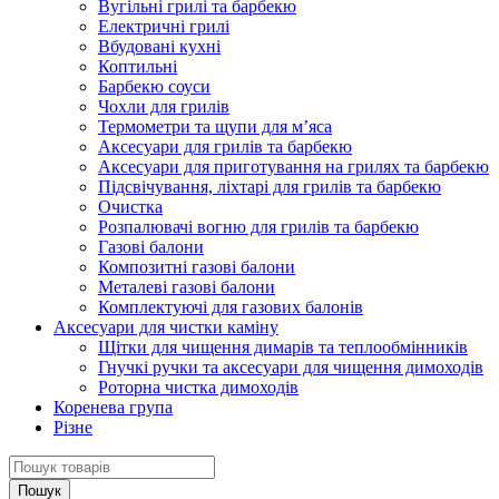
Вугільні грилі та барбекю
Електричні грилі
Вбудовані кухні
Коптильні
Барбекю соуси
Чохли для грилів
Термометри та щупи для м’яса
Аксесуари для грилів та барбекю
Аксесуари для приготування на грилях та барбекю
Підсвічування, ліхтарі для грилів та барбекю
Очистка
Розпалювачі вогню для грилів та барбекю
Газові балони
Композитні газові балони
Металеві газові балони
Комплектуючі для газових балонів
Аксесуари для чистки каміну
Щітки для чищення димарів та теплообмінників
Гнучкі ручки та аксесуари для чищення димоходів
Роторна чистка димоходів
Коренева група
Різне