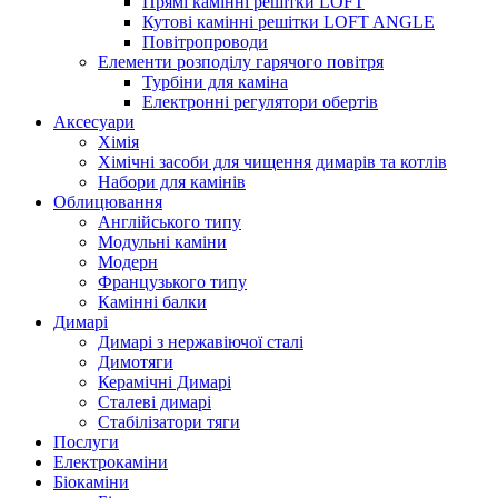
Прямі камінні решітки LOFT
Кутові камінні решітки LOFT ANGLE
Повітропроводи
Елементи розподілу гарячого повітря
Турбіни для каміна
Електронні регулятори обертів
Аксесуари
Хімія
Хімічні засоби для чищення димарів та котлів
Набори для камінів
Облицювання
Англійського типу
Модульні каміни
Модерн
Французького типу
Камінні балки
Димарі
Димарі з нержавіючої сталі
Димотяги
Керамічні Димарі
Сталеві димарі
Стабілізатори тяги
Послуги
Електрокаміни
Біокаміни