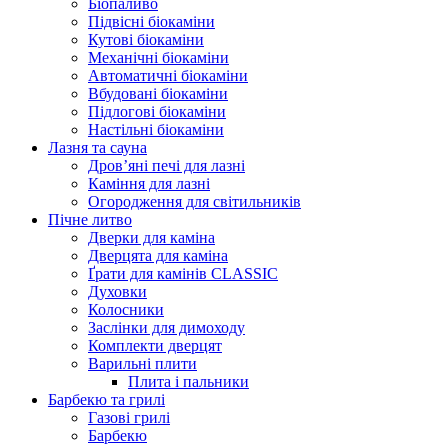
Біопаливо
Підвісні біокаміни
Кутові біокаміни
Механічні біокаміни
Автоматичні біокаміни
Вбудовані біокаміни
Підлогові біокаміни
Настільні біокаміни
Лазня та сауна
Дров’яні печі для лазні
Каміння для лазні
Огородження для світильників
Пічне литво
Дверки для каміна
Дверцята для каміна
Ґрати для камінів CLASSIC
Духовки
Колосники
Заслінки для димоходу
Комплекти дверцят
Варильні плити
Плита і пальники
Барбекю та грилі
Газові грилі
Барбекю