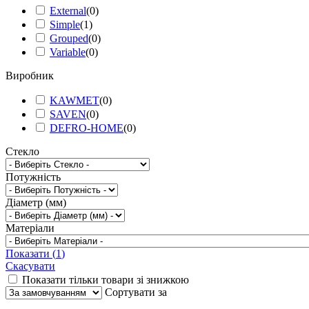
External
(
0
)
Simple
(
1
)
Grouped
(
0
)
Variable
(
0
)
Виробник
KAWMET
(
0
)
SAVEN
(
0
)
DEFRO-HOME
(
0
)
Стекло
Потужність
Діаметр (мм)
Матеріали
Показати
(
1
)
Скасувати
Показати тільки товари зі знижкою
Сортувати за