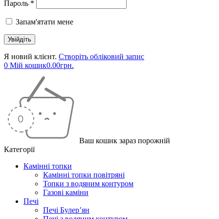
Пароль *
Запам'ятати мене
Я новий клієнт.
Створіть обліковий запис
0
Мій кошик
0.00
грн.
Ваш кошик зараз порожній
Категорії
Камінні топки
Камінні топки повітряні
Топки з водяним контуром
Газові каміни
Печі
Печі Булер’ян
Печі з водяним контуром