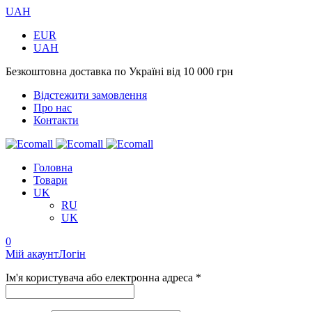
UAH
EUR
UAH
Безкоштовна доставка по Україні від 10 000 грн
Відстежити замовлення
Про нас
Контакти
Головна
Товари
UK
RU
UK
0
Мій акаунт
Логін
Ім'я користувача або електронна адреса *