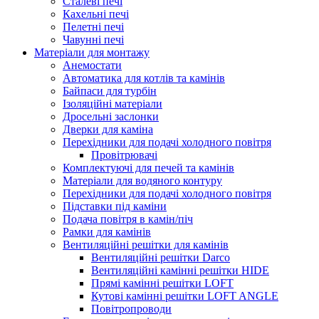
Сталеві печі
Кахельні печі
Пелетні печі
Чавунні печі
Матеріали для монтажу
Анемостати
Автоматика для котлів та камінів
Байпаси для турбін
Ізоляційні матеріали
Дросельні заслонки
Дверки для каміна
Перехідники для подачі холодного повітря
Провітрювачі
Комплектуючі для печей та камінів
Матеріали для водяного контуру
Перехідники для подачі холодного повітря
Підставки під каміни
Подача повітря в камін/піч
Рамки для камінів
Вентиляційні решітки для камінів
Вентиляційні решітки Darco
Вентиляційні камінні решітки HIDE
Прямі камінні решітки LOFT
Кутові камінні решітки LOFT ANGLE
Повітропроводи