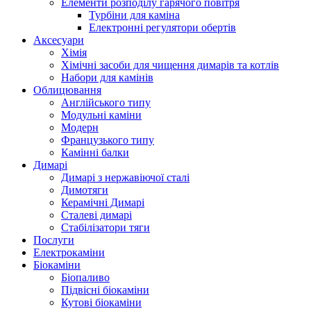
Елементи розподілу гарячого повітря
Турбіни для каміна
Електронні регулятори обертів
Аксесуари
Хімія
Хімічні засоби для чищення димарів та котлів
Набори для камінів
Облицювання
Англійського типу
Модульні каміни
Модерн
Французького типу
Камінні балки
Димарі
Димарі з нержавіючої сталі
Димотяги
Керамічні Димарі
Сталеві димарі
Стабілізатори тяги
Послуги
Електрокаміни
Біокаміни
Біопаливо
Підвісні біокаміни
Кутові біокаміни