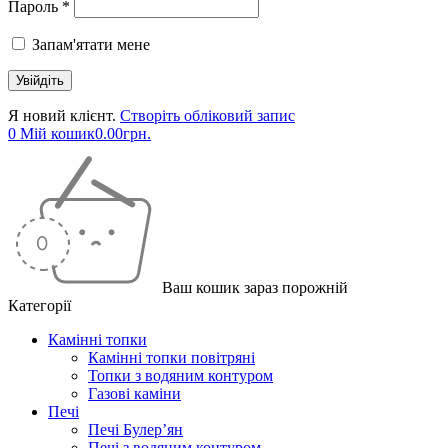
Пароль *
Запам'ятати мене
Я новий клієнт.
Створіть обліковий запис
0
Мій кошик
0.00
грн.
Ваш кошик зараз порожній
Категорії
Камінні топки
Камінні топки повітряні
Топки з водяним контуром
Газові каміни
Печі
Печі Булер’ян
Печі з водяним контуром