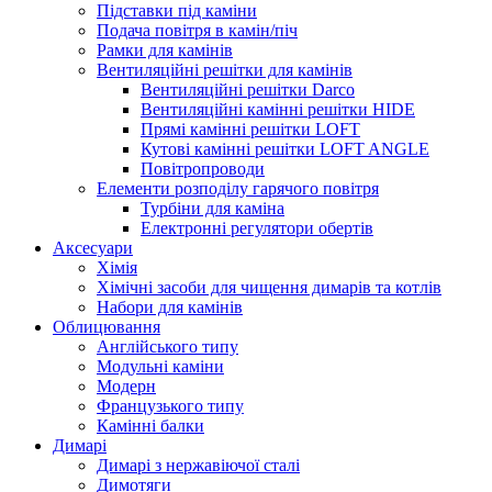
Підставки під каміни
Подача повітря в камін/піч
Рамки для камінів
Вентиляційні решітки для камінів
Вентиляційні решітки Darco
Вентиляційні камінні решітки HIDE
Прямі камінні решітки LOFT
Кутові камінні решітки LOFT ANGLE
Повітропроводи
Елементи розподілу гарячого повітря
Турбіни для каміна
Електронні регулятори обертів
Аксесуари
Хімія
Хімічні засоби для чищення димарів та котлів
Набори для камінів
Облицювання
Англійського типу
Модульні каміни
Модерн
Французького типу
Камінні балки
Димарі
Димарі з нержавіючої сталі
Димотяги