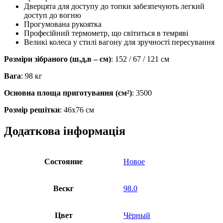
Дверцята для доступу до топки забезпечують легкий
доступ до вогню
Прогумована рукоятка
Професійний термометр, що світиться в темряві
Великі колеса у стилі вагону для зручності пересування
Розміри зібраного (ш,д,в – см)
: 152 / 67 / 121 см
Вага
: 98 кг
Основна площа приготування (см²)
: 3500
Розмір решітки
: 46х76 см
Додаткова інформація
Состояние
Новое
Вескг
98.0
Цвет
Чёрный