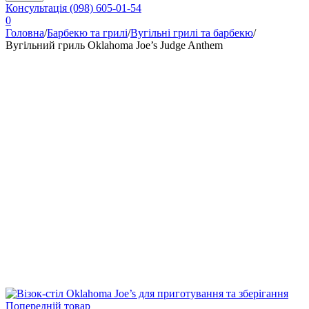
Консультація
(098) 605-01-54
0
Головна
/
Барбекю та грилі
/
Вугільні грилі та барбекю
/
Вугільний гриль Oklahoma Joe’s Judge Anthem
Попередній товар