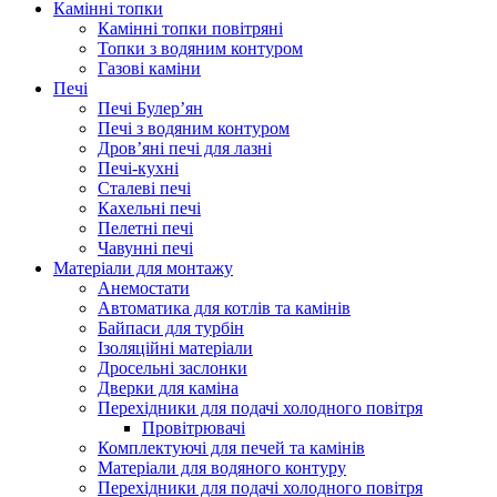
Камінні топки
Камінні топки повітряні
Топки з водяним контуром
Газові каміни
Печі
Печі Булер’ян
Печі з водяним контуром
Дров’яні печі для лазні
Печі-кухні
Сталеві печі
Кахельні печі
Пелетні печі
Чавунні печі
Матеріали для монтажу
Анемостати
Автоматика для котлів та камінів
Байпаси для турбін
Ізоляційні матеріали
Дросельні заслонки
Дверки для каміна
Перехідники для подачі холодного повітря
Провітрювачі
Комплектуючі для печей та камінів
Матеріали для водяного контуру
Перехідники для подачі холодного повітря