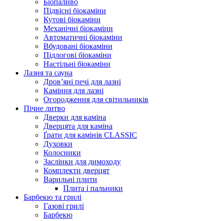
Біопаливо
Підвісні біокаміни
Кутові біокаміни
Механічні біокаміни
Автоматичні біокаміни
Вбудовані біокаміни
Підлогові біокаміни
Настільні біокаміни
Лазня та сауна
Дров’яні печі для лазні
Каміння для лазні
Огородження для світильників
Пічне литво
Дверки для каміна
Дверцята для каміна
Ґрати для камінів CLASSIC
Духовки
Колосники
Заслінки для димоходу
Комплекти дверцят
Варильні плити
Плита і пальники
Барбекю та грилі
Газові грилі
Барбекю