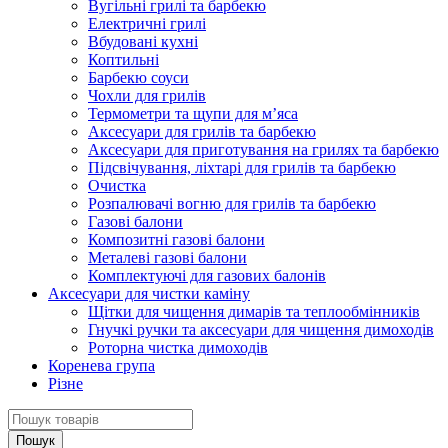
Вугільні грилі та барбекю
Електричні грилі
Вбудовані кухні
Коптильні
Барбекю соуси
Чохли для грилів
Термометри та щупи для м’яса
Аксесуари для грилів та барбекю
Аксесуари для приготування на грилях та барбекю
Підсвічування, ліхтарі для грилів та барбекю
Очистка
Розпалювачі вогню для грилів та барбекю
Газові балони
Композитні газові балони
Металеві газові балони
Комплектуючі для газових балонів
Аксесуари для чистки каміну
Щітки для чищення димарів та теплообмінників
Гнучкі ручки та аксесуари для чищення димоходів
Роторна чистка димоходів
Коренева група
Різне