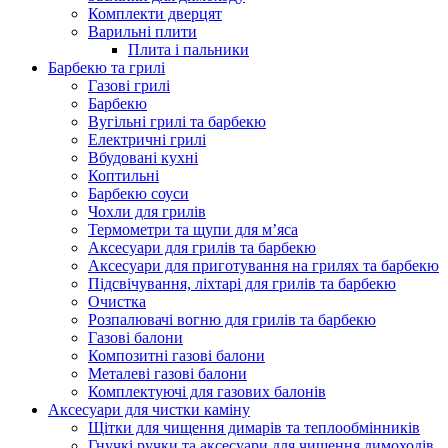
Комплекти дверцят
Варильні плити
Плита і пальники
Барбекю та грилі
Газові грилі
Барбекю
Вугільні грилі та барбекю
Електричні грилі
Вбудовані кухні
Коптильні
Барбекю соуси
Чохли для грилів
Термометри та щупи для м’яса
Аксесуари для грилів та барбекю
Аксесуари для приготування на грилях та барбекю
Підсвічування, ліхтарі для грилів та барбекю
Очистка
Розпалювачі вогню для грилів та барбекю
Газові балони
Композитні газові балони
Металеві газові балони
Комплектуючі для газових балонів
Аксесуари для чистки каміну
Щітки для чищення димарів та теплообмінників
Гнучкі ручки та аксесуари для чищення димоходів