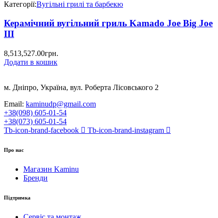
Категорії:
Вугільні грилі та барбекю
Керамічний вугільний гриль Kamado Joe Big Joe
III
8,513,527.00
грн.
Додати в кошик
м. Дніпро, Україна, вул. Роберта Лісовського 2
Email:
kaminudp@gmail.com
+38(098) 605-01-54
+38(073) 605-01-54
Tb-icon-brand-facebook
Tb-icon-brand-instagram
Про нас
Магазин Kaminu
Бренди
Підтримка
Сервіс та монтаж