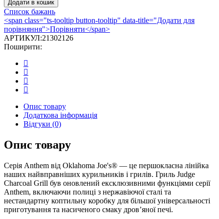
Додати в кошик
Oklahoma
Список бажань
Joe’s
<span class="ts-tooltip button-tooltip" data-title="Додати для
Judge
порівняння">Порівняти</span>
Anthem
АРТИКУЛ:
21302126
кількість
Поширити:
Опис товару
Додаткова інформація
Відгуки (0)
Опис товару
Серія Anthem від Oklahoma Joe's® — це першокласна лінійка
наших найвправніших курильників і грилів. Гриль Judge
Charcoal Grill був оновлений ексклюзивними функціями серії
Anthem, включаючи полиці з нержавіючої сталі та
нестандартну коптильну коробку для більшої універсальності
приготування та насиченого смаку дров’яної печі.