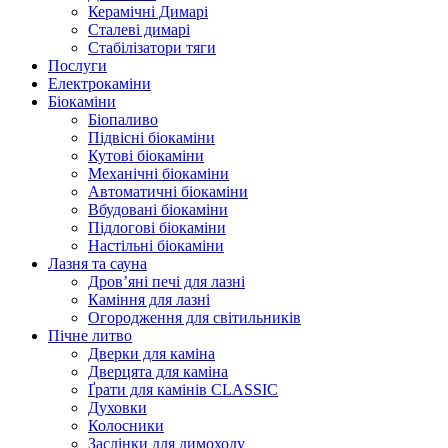
Керамічні Димарі
Сталеві димарі
Стабілізатори тяги
Послуги
Електрокаміни
Біокаміни
Біопаливо
Підвісні біокаміни
Кутові біокаміни
Механічні біокаміни
Автоматичні біокаміни
Вбудовані біокаміни
Підлогові біокаміни
Настільні біокаміни
Лазня та сауна
Дров’яні печі для лазні
Каміння для лазні
Огородження для світильників
Пічне литво
Дверки для каміна
Дверцята для каміна
Ґрати для камінів CLASSIC
Духовки
Колосники
Заслінки для димоходу