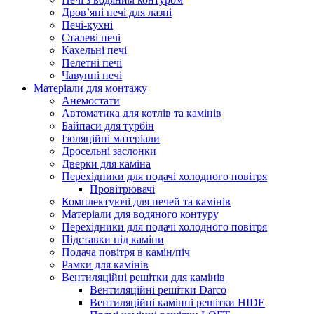
Дров’яні печі для лазні
Печі-кухні
Сталеві печі
Кахельні печі
Пелетні печі
Чавунні печі
Матеріали для монтажу
Анемостати
Автоматика для котлів та камінів
Байпаси для турбін
Ізоляційні матеріали
Дросельні заслонки
Дверки для каміна
Перехідники для подачі холодного повітря
Провітрювачі
Комплектуючі для печей та камінів
Матеріали для водяного контуру
Перехідники для подачі холодного повітря
Підставки під каміни
Подача повітря в камін/піч
Рамки для камінів
Вентиляційні решітки для камінів
Вентиляційні решітки Darco
Вентиляційні камінні решітки HIDE