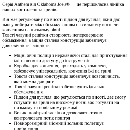
Серія Anthem від Oklahoma Joe's® — це першокласна лінійка
наших коптилень та грилів.
Він має регульовану по висоті піддон для вугілля, який дає
змогу вибирати між обсмажуванням на сильному вогні чи
копченням на низькому рівні.
Товсті чавунні решітки створюють неперевершене
обсмаження, а міцна сталева конструкція забезпечує
довговічність і міцність.
Міцні бічні полиці з нержавіючої сталі для приготування
їжі та легкого доступу до інструментів
Коробка для копчення, що входить у комплект,
забезпечує універсальність копчення їжі на грилі
Товста сталева конструкція забезпечує довговічність,
якій можна довіряти
Товсті чавунні решітки забезпечують ідеальне
обсмажування
Піддон для вугілля, що регулюється по висоті, дає змогу
готувати на грилі на високому вогні або готувати на
низькому та повільному режимі
Великі повітряні заслінки дозволяють точно
контролювати потік повітря
Повнорозмірний зйомний зольник полегшує
прибирання