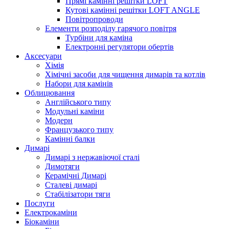
Прямі камінні решітки LOFT
Кутові камінні решітки LOFT ANGLE
Повітропроводи
Елементи розподілу гарячого повітря
Турбіни для каміна
Електронні регулятори обертів
Аксесуари
Хімія
Хімічні засоби для чищення димарів та котлів
Набори для камінів
Облицювання
Англійського типу
Модульні каміни
Модерн
Французького типу
Камінні балки
Димарі
Димарі з нержавіючої сталі
Димотяги
Керамічні Димарі
Сталеві димарі
Стабілізатори тяги
Послуги
Електрокаміни
Біокаміни