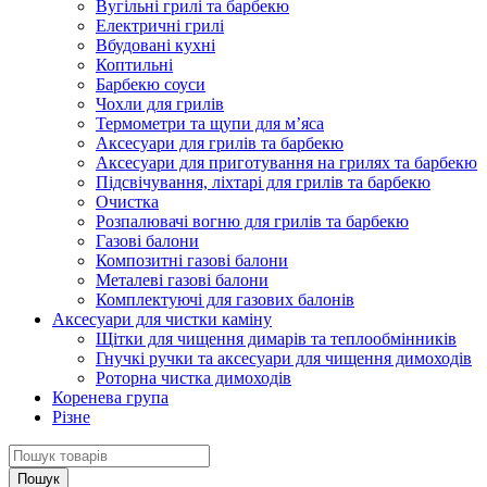
Вугільні грилі та барбекю
Електричні грилі
Вбудовані кухні
Коптильні
Барбекю соуси
Чохли для грилів
Термометри та щупи для м’яса
Аксесуари для грилів та барбекю
Аксесуари для приготування на грилях та барбекю
Підсвічування, ліхтарі для грилів та барбекю
Очистка
Розпалювачі вогню для грилів та барбекю
Газові балони
Композитні газові балони
Металеві газові балони
Комплектуючі для газових балонів
Аксесуари для чистки каміну
Щітки для чищення димарів та теплообмінників
Гнучкі ручки та аксесуари для чищення димоходів
Роторна чистка димоходів
Коренева група
Різне