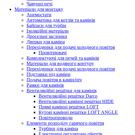
Чавунні печі
Матеріали для монтажу
Анемостати
Автоматика для котлів та камінів
Байпаси для турбін
Ізоляційні матеріали
Дросельні заслонки
Дверки для каміна
Перехідники для подачі холодного повітря
Провітрювачі
Комплектуючі для печей та камінів
Матеріали для водяного контуру
Перехідники для подачі холодного повітря
Підставки під каміни
Подача повітря в камін/піч
Рамки для камінів
Вентиляційні решітки для камінів
Вентиляційні решітки Darco
Вентиляційні камінні решітки HIDE
Прямі камінні решітки LOFT
Кутові камінні решітки LOFT ANGLE
Повітропроводи
Елементи розподілу гарячого повітря
Турбіни для каміна
Електронні регулятори обертів