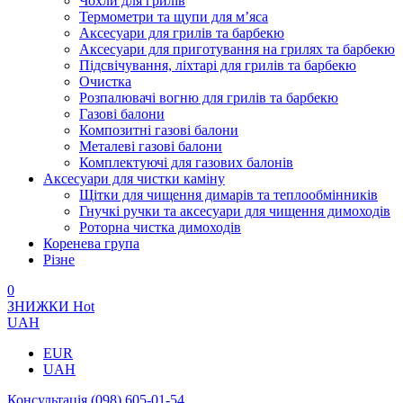
Чохли для грилів
Термометри та щупи для м’яса
Аксесуари для грилів та барбекю
Аксесуари для приготування на грилях та барбекю
Підсвічування, ліхтарі для грилів та барбекю
Очистка
Розпалювачі вогню для грилів та барбекю
Газові балони
Композитні газові балони
Металеві газові балони
Комплектуючі для газових балонів
Аксесуари для чистки каміну
Щітки для чищення димарів та теплообмінників
Гнучкі ручки та аксесуари для чищення димоходів
Роторна чистка димоходів
Коренева група
Різне
0
ЗНИЖКИ
Hot
UAH
EUR
UAH
Консультація
(098) 605-01-54