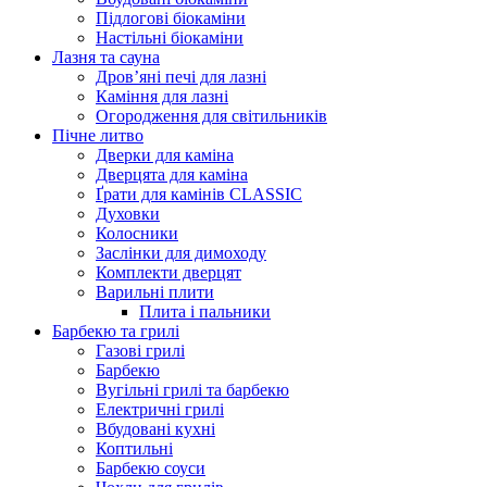
Підлогові біокаміни
Настільні біокаміни
Лазня та сауна
Дров’яні печі для лазні
Каміння для лазні
Огородження для світильників
Пічне литво
Дверки для каміна
Дверцята для каміна
Ґрати для камінів CLASSIC
Духовки
Колосники
Заслінки для димоходу
Комплекти дверцят
Варильні плити
Плита і пальники
Барбекю та грилі
Газові грилі
Барбекю
Вугільні грилі та барбекю
Електричні грилі
Вбудовані кухні
Коптильні
Барбекю соуси