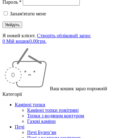
Пароль *
Запам'ятати мене
Я новий клієнт.
Створіть обліковий запис
0
Мій кошик
0.00
грн.
Ваш кошик зараз порожній
Категорії
Камінні топки
Камінні топки повітряні
Топки з водяним контуром
Газові каміни
Печі
Печі Булер’ян
Печі з водяним контуром