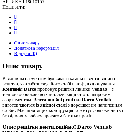
АРТИКУЛ:
18010155
L,
Поширити:
700х500/100
мм,
чорна
кількість
Опис товару
Додаткова інформація
Відгуки (0)
Опис товару
Важливим елементом будь-якого каміна є вентиляційна
решітка, яка забезпечує його стабільне функціонування.
Компанія Darco
пропонує решітки лінійки
Ventlab
– з
точною обробкою всіх деталей, міцністю та широким
асортиментом.
Вентиляційні решітки Darco Ventlab
виготовляються
із якісної сталі
з порошковим напиленням
фарби. Масивна міцна конструкція гарантує довговічність і
безвідмовну роботу протягом багатьох років.
Опис решітки вентиляційної Darco Ventlab