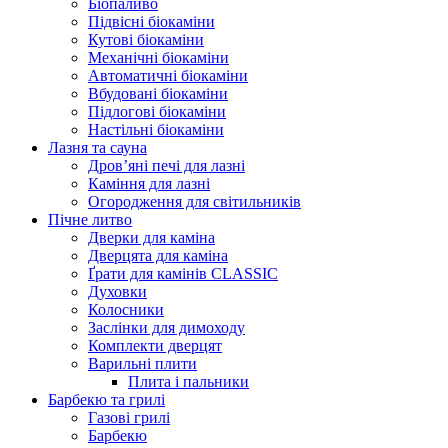
Біопаливо
Підвісні біокаміни
Кутові біокаміни
Механічні біокаміни
Автоматичні біокаміни
Вбудовані біокаміни
Підлогові біокаміни
Настільні біокаміни
Лазня та сауна
Дров’яні печі для лазні
Каміння для лазні
Огородження для світильників
Пічне литво
Дверки для каміна
Дверцята для каміна
Ґрати для камінів CLASSIC
Духовки
Колосники
Заслінки для димоходу
Комплекти дверцят
Варильні плити
Плита і пальники
Барбекю та грилі
Газові грилі
Барбекю