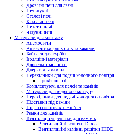
Дров’яні печі для лазні
Печі-кухні
Сталеві печі
Кахельні печі
Пелетні печі
Чавунні печі
Матеріали для монтажу
Анемостати
Автоматика для котлів та камінів
Байпаси для турбін
Ізоляційні матеріали
Дросельні заслонки
Дверки для каміна
Перехідники для подачі холодного повітря
Провітрювачі
Комплектуючі для печей та камінів
Матеріали для водяного контуру
Перехідники для подачі холодного повітря
Підставки під каміни
Подача повітря в камін/піч
Рамки для камінів
Вентиляційні решітки для камінів
Вентиляційні решітки Darco
Вентиляційні камінні решітки HIDE