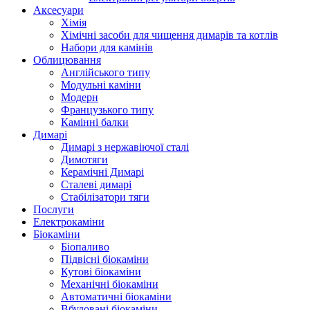
Аксесуари
Хімія
Хімічні засоби для чищення димарів та котлів
Набори для камінів
Облицювання
Англійського типу
Модульні каміни
Модерн
Французького типу
Камінні балки
Димарі
Димарі з нержавіючої сталі
Димотяги
Керамічні Димарі
Сталеві димарі
Стабілізатори тяги
Послуги
Електрокаміни
Біокаміни
Біопаливо
Підвісні біокаміни
Кутові біокаміни
Механічні біокаміни
Автоматичні біокаміни
Вбудовані біокаміни