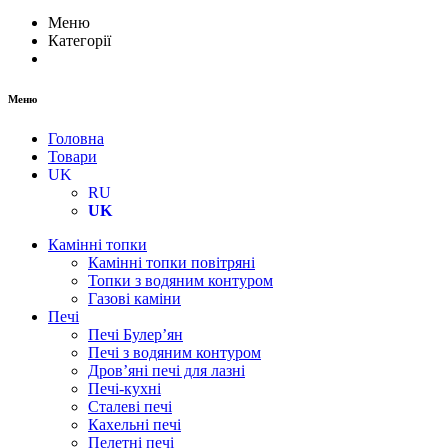
Меню
Категорії
Меню
Головна
Товари
UK
RU
UK
Камінні топки
Камінні топки повітряні
Топки з водяним контуром
Газові каміни
Печі
Печі Булер’ян
Печі з водяним контуром
Дров’яні печі для лазні
Печі-кухні
Сталеві печі
Кахельні печі
Пелетні печі