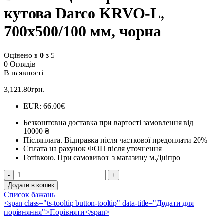
кутова Darco KRVO-L,
700х500/100 мм, чорна
Оцінено в
0
з 5
0 Оглядів
В наявності
3,121.80
грн.
EUR
:
66.00€
Безкоштовна доставка при вартості замовлення від
10000 ₴
Післяплата.
Відправка після часткової предоплати 20%
Сплата на рахунок ФОП після уточнення
Готівкою.
При самовивозі з магазину м.Дніпро
Вентиляційна
решітка
Додати в кошик
ліва
Список бажань
кутова
<span class="ts-tooltip button-tooltip" data-title="Додати для
Darco
порівняння">Порівняти</span>
KRVO-