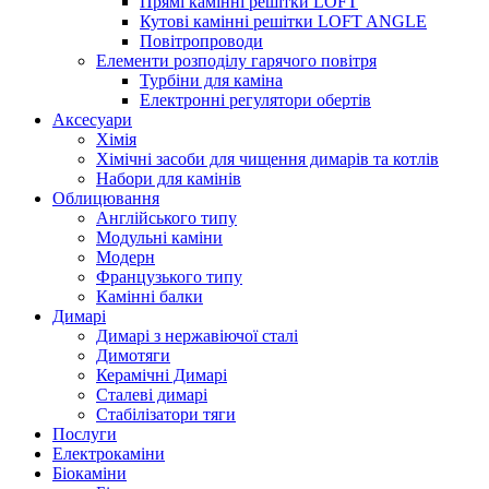
Прямі камінні решітки LOFT
Кутові камінні решітки LOFT ANGLE
Повітропроводи
Елементи розподілу гарячого повітря
Турбіни для каміна
Електронні регулятори обертів
Аксесуари
Хімія
Хімічні засоби для чищення димарів та котлів
Набори для камінів
Облицювання
Англійського типу
Модульні каміни
Модерн
Французького типу
Камінні балки
Димарі
Димарі з нержавіючої сталі
Димотяги
Керамічні Димарі
Сталеві димарі
Стабілізатори тяги
Послуги
Електрокаміни
Біокаміни