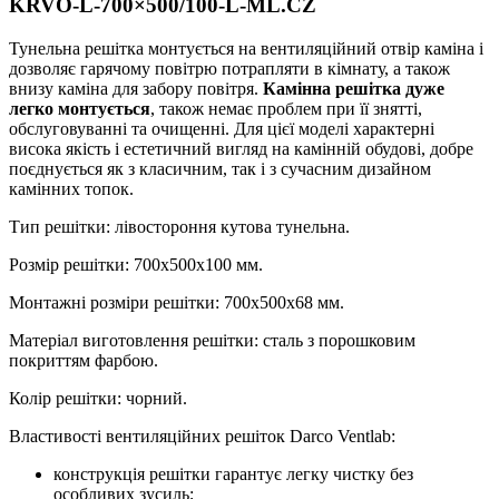
KRVO-L-700×500/100-L-ML.CZ
Тунельна решітка монтується на вентиляційний отвір каміна і
дозволяє гарячому повітрю потрапляти в кімнату, а також
внизу каміна для забору повітря.
Камінна решітка дуже
легко монтується
, також немає проблем при її знятті,
обслуговуванні та очищенні. Для цієї моделі характерні
висока якість і естетичний вигляд на камінній обудові, добре
поєднується як з класичним, так і з сучасним дизайном
камінних топок.
Тип решітки: лівостороння кутова тунельна.
Розмір решітки: 700х500х100 мм.
Монтажні розміри решітки: 700х500х68 мм.
Матеріал виготовлення решітки: сталь з порошковим
покриттям фарбою.
Колір решітки: чорний.
Властивості вентиляційних решіток Darco Ventlab:
конструкція решітки гарантує легку чистку без
особливих зусиль;