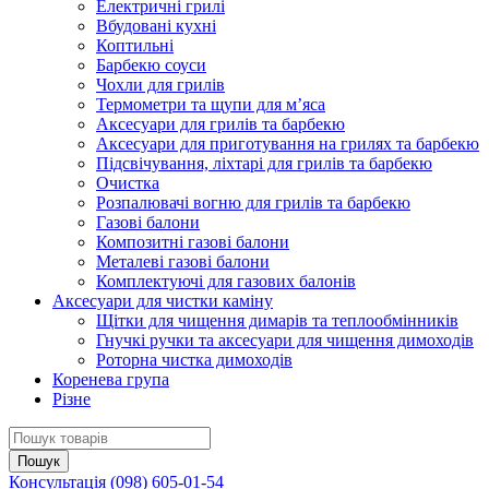
Електричні грилі
Вбудовані кухні
Коптильні
Барбекю соуси
Чохли для грилів
Термометри та щупи для м’яса
Аксесуари для грилів та барбекю
Аксесуари для приготування на грилях та барбекю
Підсвічування, ліхтарі для грилів та барбекю
Очистка
Розпалювачі вогню для грилів та барбекю
Газові балони
Композитні газові балони
Металеві газові балони
Комплектуючі для газових балонів
Аксесуари для чистки каміну
Щітки для чищення димарів та теплообмінників
Гнучкі ручки та аксесуари для чищення димоходів
Роторна чистка димоходів
Коренева група
Різне
Консультація
(098) 605-01-54