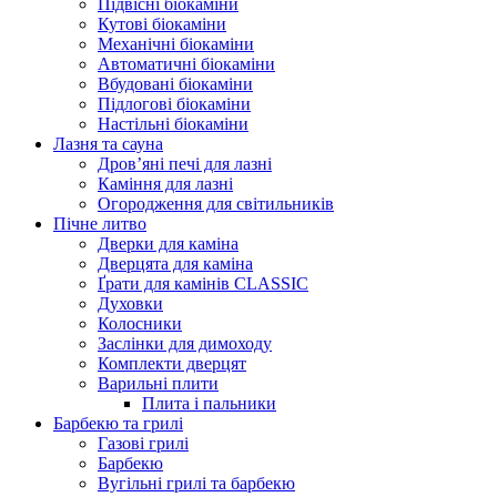
Підвісні біокаміни
Кутові біокаміни
Механічні біокаміни
Автоматичні біокаміни
Вбудовані біокаміни
Підлогові біокаміни
Настільні біокаміни
Лазня та сауна
Дров’яні печі для лазні
Каміння для лазні
Огородження для світильників
Пічне литво
Дверки для каміна
Дверцята для каміна
Ґрати для камінів CLASSIC
Духовки
Колосники
Заслінки для димоходу
Комплекти дверцят
Варильні плити
Плита і пальники
Барбекю та грилі
Газові грилі
Барбекю
Вугільні грилі та барбекю