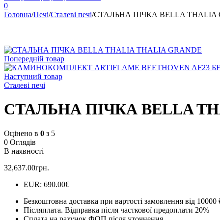
0
Головна
/
Печі
/
Сталеві печі
/
СТАЛЬНА ПІЧКА BELLA THALIA 
Попередній товар
Наступний товар
Сталеві печі
СТАЛЬНА ПІЧКА BELLA TH
Оцінено в
0
з 5
0 Оглядів
В наявності
32,637.00
грн.
EUR
:
690.00€
Безкоштовна доставка при вартості замовлення від 10000 
Післяплата.
Відправка після часткової предоплати 20%
Сплата на рахунок ФОП після уточнення