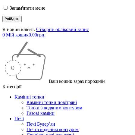
Запам'ятати мене
Я новий клієнт.
Створіть обліковий запис
0
Мій кошик
0.00
грн.
Ваш кошик зараз порожній
Категорії
Камінні топки
Камінні топки повітряні
Топки з водяним контуром
Газові каміни
Печі
Печі Булер’ян
Печі з водяним контуром
Дров’яні печі для лазні