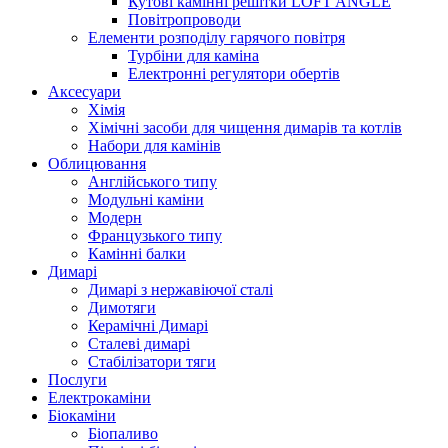
Кутові камінні решітки LOFT ANGLE
Повітропроводи
Елементи розподілу гарячого повітря
Турбіни для каміна
Електронні регулятори обертів
Аксесуари
Хімія
Хімічні засоби для чищення димарів та котлів
Набори для камінів
Облицювання
Англійського типу
Модульні каміни
Модерн
Французького типу
Камінні балки
Димарі
Димарі з нержавіючої сталі
Димотяги
Керамічні Димарі
Сталеві димарі
Стабілізатори тяги
Послуги
Електрокаміни
Біокаміни
Біопаливо