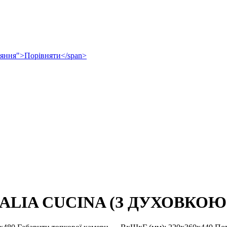
рівняння">Порівняти</span>
ALIA CUCINA (З ДУХОВКОЮ