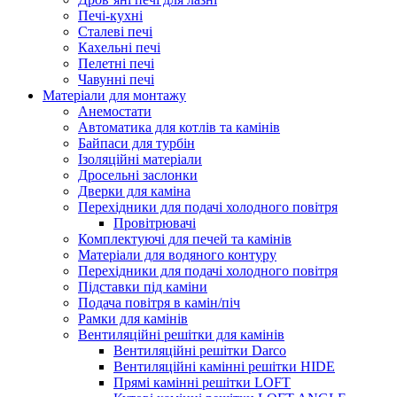
Печі-кухні
Сталеві печі
Кахельні печі
Пелетні печі
Чавунні печі
Матеріали для монтажу
Анемостати
Автоматика для котлів та камінів
Байпаси для турбін
Ізоляційні матеріали
Дросельні заслонки
Дверки для каміна
Перехідники для подачі холодного повітря
Провітрювачі
Комплектуючі для печей та камінів
Матеріали для водяного контуру
Перехідники для подачі холодного повітря
Підставки під каміни
Подача повітря в камін/піч
Рамки для камінів
Вентиляційні решітки для камінів
Вентиляційні решітки Darco
Вентиляційні камінні решітки HIDE
Прямі камінні решітки LOFT