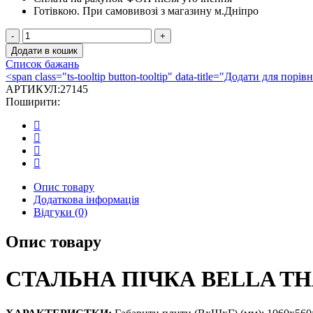
Готівкою.
При самовивозі з магазину м.Дніпро
СТАЛЬНА
ПІЧКА
Додати в кошик
BELLA
Список бажань
THALIA
<span class="ts-tooltip button-tooltip" data-title="Додати для по
CUCINA
АРТИКУЛ:
27145
(З
Поширити:
ДУХОВКОЮ)
кількість
Опис товару
Додаткова інформація
Відгуки (0)
Опис товару
СТАЛЬНА ПІЧКА BELLA TH