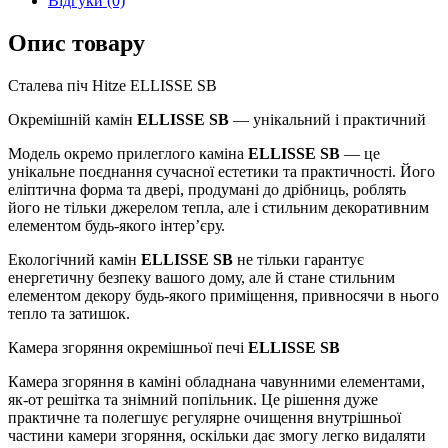
Відгуки (0)
Опис товару
Сталева піч Hitze ELLISSE SB
Окремішній камін
ELLISSE SB
— унікальний і практичний
Модель окремо прилеглого каміна
ELLISSE SB
— це
унікальне поєднання сучасної естетики та практичності. Його
еліптична форма та двері, продумані до дрібниць, роблять
його не тільки джерелом тепла, але і стильним декоративним
елементом будь-якого інтер’єру.
Екологічний камін
ELLISSE SB
не тільки гарантує
енергетичну безпеку вашого дому, але й стане стильним
елементом декору будь-якого приміщення, привносячи в нього
тепло та затишок.
Камера згоряння окремішньої печі
ELLISSE SB
Камера згоряння в каміні обладнана чавунними елементами,
як-от решітка та знімний попільник. Це рішення дуже
практичне та полегшує регулярне очищення внутрішньої
частини камери згоряння, оскільки дає змогу легко видаляти