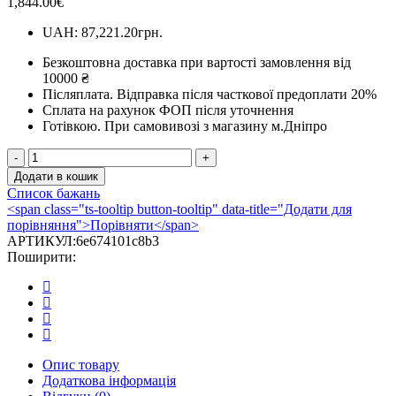
1,844.00
€
UAH
:
87,221.20грн.
Безкоштовна доставка при вартості замовлення від
10000 ₴
Післяплата.
Відправка після часткової предоплати 20%
Сплата на рахунок ФОП після уточнення
Готівкою.
При самовивозі з магазину м.Дніпро
Сталева
піч
Додати в кошик
Hitze
Список бажань
ELLISSE
<span class="ts-tooltip button-tooltip" data-title="Додати для
SB
порівняння">Порівняти</span>
кількість
АРТИКУЛ:
6e674101c8b3
Поширити:
Опис товару
Додаткова інформація