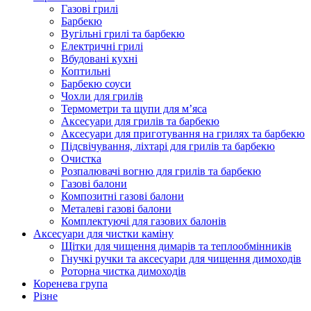
Газові грилі
Барбекю
Вугільні грилі та барбекю
Електричні грилі
Вбудовані кухні
Коптильні
Барбекю соуси
Чохли для грилів
Термометри та щупи для м’яса
Аксесуари для грилів та барбекю
Аксесуари для приготування на грилях та барбекю
Підсвічування, ліхтарі для грилів та барбекю
Очистка
Розпалювачі вогню для грилів та барбекю
Газові балони
Композитні газові балони
Металеві газові балони
Комплектуючі для газових балонів
Аксесуари для чистки каміну
Щітки для чищення димарів та теплообмінників
Гнучкі ручки та аксесуари для чищення димоходів
Роторна чистка димоходів
Коренева група
Різне