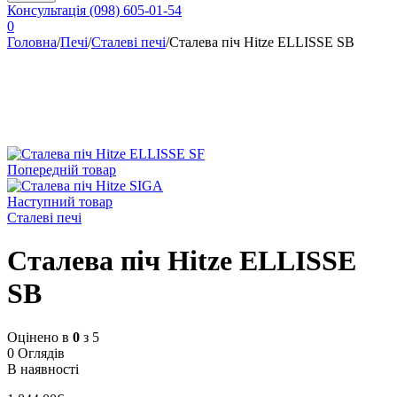
Консультація
(098) 605-01-54
0
Головна
/
Печі
/
Сталеві печі
/
Сталева піч Hitze ELLISSE SB
Попередній товар
Наступний товар
Сталеві печі
Сталева піч Hitze ELLISSE
SB
Оцінено в
0
з 5
0 Оглядів
В наявності