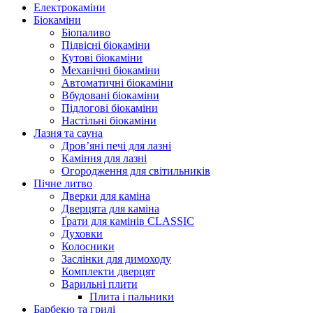
Електрокаміни
Біокаміни
Біопаливо
Підвісні біокаміни
Кутові біокаміни
Механічні біокаміни
Автоматичні біокаміни
Вбудовані біокаміни
Підлогові біокаміни
Настільні біокаміни
Лазня та сауна
Дров’яні печі для лазні
Каміння для лазні
Огородження для світильників
Пічне литво
Дверки для каміна
Дверцята для каміна
Ґрати для камінів CLASSIC
Духовки
Колосники
Заслінки для димоходу
Комплекти дверцят
Варильні плити
Плита і пальники
Барбекю та грилі