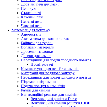
Дров’яні печі для лазні
Печі-кухні
Сталеві печі
Кахельні печі
Пелетні печі
Чавунні печі
Матеріали для монтажу
Анемостати
Автоматика для котлів та камінів
Байпаси для турбін
Ізоляційні матеріали
Дросельні заслонки
Дверки для каміна
Перехідники для подачі холодного повітря
Провітрювачі
Комплектуючі для печей та камінів
Матеріали для водяного контуру
Перехідники для подачі холодного повітря
Підставки під каміни
Подача повітря в камін/піч
Рамки для камінів
Вентиляційні решітки для камінів
Вентиляційні решітки Darco
Вентиляційні камінні решітки HIDE