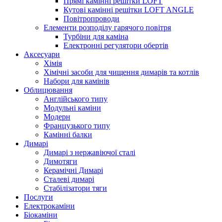
Прямі камінні решітки LOFT
Кутові камінні решітки LOFT ANGLE
Повітропроводи
Елементи розподілу гарячого повітря
Турбіни для каміна
Електронні регулятори обертів
Аксесуари
Хімія
Хімічні засоби для чищення димарів та котлів
Набори для камінів
Облицювання
Англійського типу
Модульні каміни
Модерн
Французького типу
Камінні балки
Димарі
Димарі з нержавіючої сталі
Димотяги
Керамічні Димарі
Сталеві димарі
Стабілізатори тяги
Послуги
Електрокаміни
Біокаміни