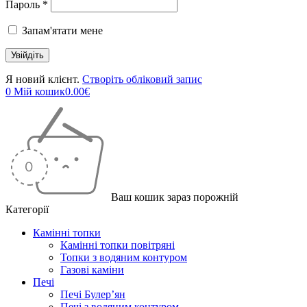
Пароль *
Запам'ятати мене
Я новий клієнт.
Створіть обліковий запис
0
Мій кошик
0.00
€
Ваш кошик зараз порожній
Категорії
Камінні топки
Камінні топки повітряні
Топки з водяним контуром
Газові каміни
Печі
Печі Булер’ян
Печі з водяним контуром