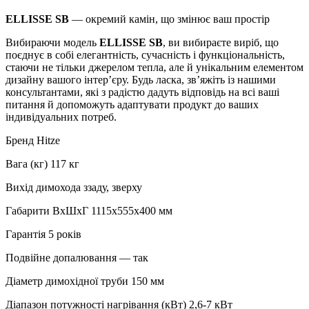
ELLISSE SB
— окремий камін, що змінює ваш простір
Вибираючи модель
ELLISSE SB
, ви вибираєте виріб, що
поєднує в собі елегантність, сучасність і функціональність,
стаючи не тільки джерелом тепла, але й унікальним елементом
дизайну вашого інтер’єру. Будь ласка, зв’яжіть із нашими
консультантами, які з радістю дадуть відповідь на всі ваші
питання й допоможуть адаптувати продукт до ваших
індивідуальних потреб.
Бренд Hitze
Вага (кг) 117 кг
Вихід димохода ззаду, зверху
Габарити ВxШxГ 1115х555х400 мм
Гарантія 5 років
Подвійне допалювання — так
Діаметр димохідної труби 150 мм
Діапазон потужності нагрівання (кВт) 2,6-7 кВт