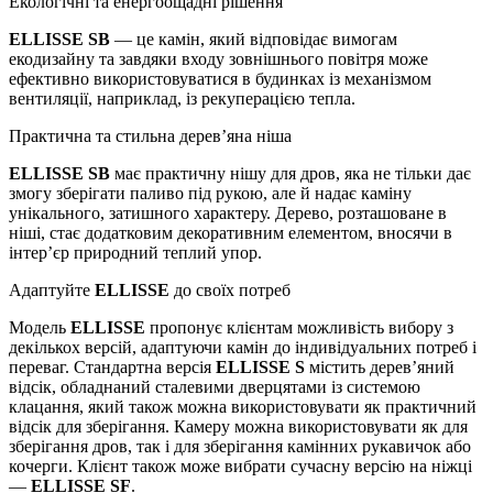
Екологічні та енергоощадні рішення
ELLISSE SB
— це камін, який відповідає вимогам
екодизайну та завдяки входу зовнішнього повітря може
ефективно використовуватися в будинках із механізмом
вентиляції, наприклад, із рекуперацією тепла.
Практична та стильна дерев’яна ніша
ELLISSE SB
має практичну нішу для дров, яка не тільки дає
змогу зберігати паливо під рукою, але й надає каміну
унікального, затишного характеру. Дерево, розташоване в
ніші, стає додатковим декоративним елементом, вносячи в
інтер’єр природний теплий упор.
Адаптуйте
ELLISSE
до своїх потреб
Модель
ELLISSE
пропонує клієнтам можливість вибору з
декількох версій, адаптуючи камін до індивідуальних потреб і
переваг. Стандартна версія
ELLISSE S
містить дерев’яний
відсік, обладнаний сталевими дверцятами із системою
клацання, який також можна використовувати як практичний
відсік для зберігання. Камеру можна використовувати як для
зберігання дров, так і для зберігання камінних рукавичок або
кочерги. Клієнт також може вибрати сучасну версію на ніжці
—
ELLISSE SF
.