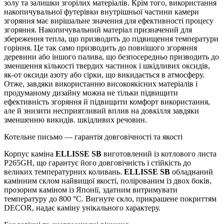
золу та залишки згорілих матеріалів. Крім того, використання
накопичувальної футерівки внутрішньої частини камери
згоряння має вирішальне значення для ефективності процесу
згоряння. Накопичувальний матеріал призначений для
збереження тепла, що призводить до підвищення температури
горіння. Це так само призводить до повнішого згоряння
деревини або іншого палива, що безпосередньо призводить до
зменшення кількості твердих частинок і шкідливих оксидів,
як-от оксиди азоту або сірки, що викидається в атмосферу.
Отже, завдяки використанню високоякісних матеріалів і
продуманому дизайну можна не тільки підвищити
ефективність згоряння й підвищити комфорт використання,
але й знизити несприятливий вплив на довкілля завдяки
зменшенню викидів. шкідливих речовин.
Котельне письмо — гарантія довговічності та якості
Корпус каміна
ELLISSE SB
виготовлений із котлового листа
P265GH, що гарантує його довговічність і стійкість до
великих температурних коливань.
ELLISSE SB
обладнаний
камінним склом найвищої якості, полірованим із двох боків,
прозорим каміном із Японії, здатним витримувати
температуру до 800 °C. Вигнуте скло, прикрашене покриттям
DECOR, надає каміну унікального характеру.