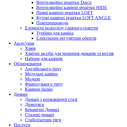
Вентиляційні решітки Darco
Вентиляційні камінні решітки HIDE
Прямі камінні решітки LOFT
Кутові камінні решітки LOFT ANGLE
Повітропроводи
Елементи розподілу гарячого повітря
Турбіни для каміна
Електронні регулятори обертів
Аксесуари
Хімія
Хімічні засоби для чищення димарів та котлів
Набори для камінів
Облицювання
Англійського типу
Модульні каміни
Модерн
Французького типу
Камінні балки
Димарі
Димарі з нержавіючої сталі
Димотяги
Керамічні Димарі
Сталеві димарі
Стабілізатори тяги
Послуги