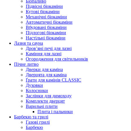
Біопаливо
Підвісні біокаміни
Кутові біокаміни
Механічні біокаміни
Автоматичні біокаміни
Вбудовані біокаміни
Підлогові біокаміни
Настільні біокаміни
Лазня та сауна
Дров’яні печі для лазні
Каміння для лазні
Огородження для світильників
Пічне литво
Дверки для каміна
Дверцята для каміна
Ґрати для камінів CLASSIC
Духовки
Колосники
Заслінки для димоходу
Комплекти дверцят
Варильні плити
Плита і пальники
Барбекю та грилі
Газові грилі
Барбекю