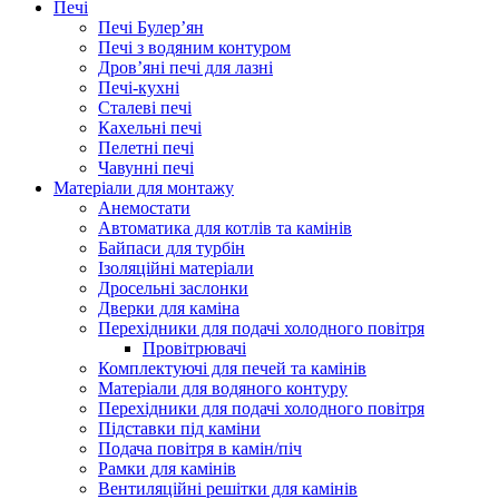
Печі
Печі Булер’ян
Печі з водяним контуром
Дров’яні печі для лазні
Печі-кухні
Сталеві печі
Кахельні печі
Пелетні печі
Чавунні печі
Матеріали для монтажу
Анемостати
Автоматика для котлів та камінів
Байпаси для турбін
Ізоляційні матеріали
Дросельні заслонки
Дверки для каміна
Перехідники для подачі холодного повітря
Провітрювачі
Комплектуючі для печей та камінів
Матеріали для водяного контуру
Перехідники для подачі холодного повітря
Підставки під каміни
Подача повітря в камін/піч
Рамки для камінів
Вентиляційні решітки для камінів