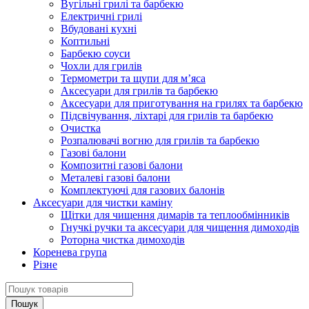
Вугільні грилі та барбекю
Електричні грилі
Вбудовані кухні
Коптильні
Барбекю соуси
Чохли для грилів
Термометри та щупи для м’яса
Аксесуари для грилів та барбекю
Аксесуари для приготування на грилях та барбекю
Підсвічування, ліхтарі для грилів та барбекю
Очистка
Розпалювачі вогню для грилів та барбекю
Газові балони
Композитні газові балони
Металеві газові балони
Комплектуючі для газових балонів
Аксесуари для чистки каміну
Щітки для чищення димарів та теплообмінників
Гнучкі ручки та аксесуари для чищення димоходів
Роторна чистка димоходів
Коренева група
Різне