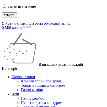
Запам'ятати мене
Я новий клієнт.
Створіть обліковий запис
0
Мій кошик
0.00
€
Ваш кошик зараз порожній
Категорії
Камінні топки
Камінні топки повітряні
Топки з водяним контуром
Газові каміни
Печі
Печі Булер’ян
Печі з водяним контуром
Дров’яні печі для лазні