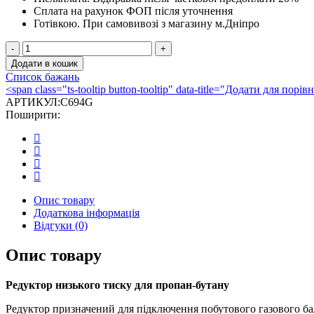
Сплата на рахунок ФОП після уточнення
Готівкою.
При самовивозі з магазину м.Дніпро
Редуктор
для
Додати в кошик
газового
Список бажань
балона
<span class="ts-tooltip button-tooltip" data-title="Додати для по
Cavagna
АРТИКУЛ:
C694G
Group
Поширити:
type
694
кількість
Опис товару
Додаткова інформація
Відгуки (0)
Опис товару
Редуктор низького тиску для пропан-бутану
Редуктор призначений для підключення побутового газового балон