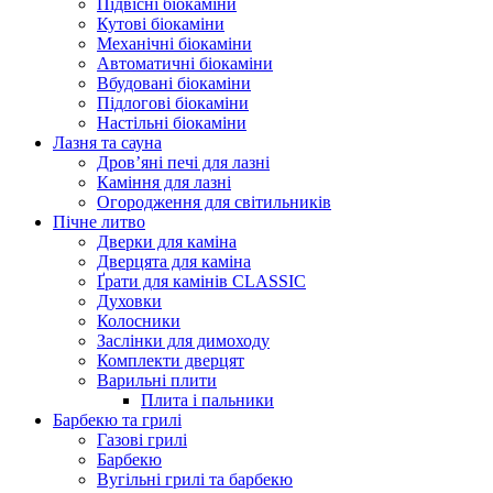
Підвісні біокаміни
Кутові біокаміни
Механічні біокаміни
Автоматичні біокаміни
Вбудовані біокаміни
Підлогові біокаміни
Настільні біокаміни
Лазня та сауна
Дров’яні печі для лазні
Каміння для лазні
Огородження для світильників
Пічне литво
Дверки для каміна
Дверцята для каміна
Ґрати для камінів CLASSIC
Духовки
Колосники
Заслінки для димоходу
Комплекти дверцят
Варильні плити
Плита і пальники
Барбекю та грилі
Газові грилі
Барбекю
Вугільні грилі та барбекю