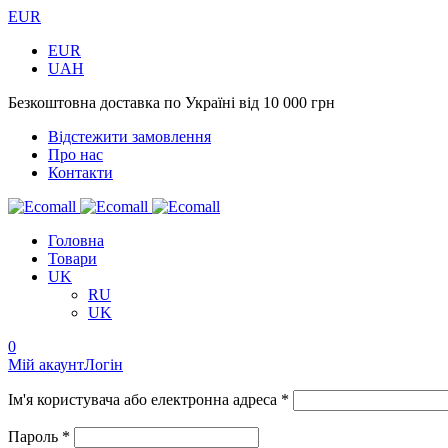
EUR
EUR
UAH
Безкоштовна доставка по Україні від 10 000 грн
Відстежити замовлення
Про нас
Контакти
Головна
Товари
UK
RU
UK
0
Мій акаунт
Логін
Ім'я користувача або електронна адреса *
Пароль *