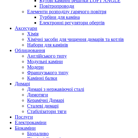
Кутові камінні решітки LOFT ANGLE
Повітропроводи
Елементи розподілу гарячого повітря
Турбіни для каміна
Електронні регулятори обертів
Аксесуари
Хімія
Хімічні засоби для чищення димарів та котлів
Набори для камінів
Облицювання
Англійського типу
Модульні каміни
Модерн
Французького типу
Камінні балки
Димарі
Димарі з нержавіючої сталі
Димотяги
Керамічні Димарі
Сталеві димарі
Стабілізатори тяги
Послуги
Електрокаміни
Біокаміни
Біопаливо