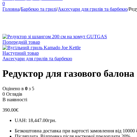
0
Головна
/
Барбекю та грилі
/
Аксесуари для грилів та барбекю
/
Ред
Попередній товар
Наступний товар
Аксесуари для грилів та барбекю
Редуктор для газового балона
Оцінено в
0
з 5
0 Оглядів
В наявності
390.00
€
UAH
:
18,447.00грн.
Безкоштовна доставка при вартості замовлення від 10000 
Післяплата.
Відправка після часткової предоплати 20%