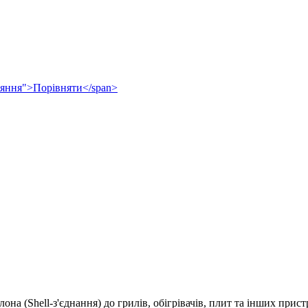
рівняння">Порівняти</span>
а (Shell-з'єднання) до грилів, обігрівачів, плит та інших прист