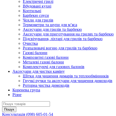
Електричні грилі
Вбудовані кухні
Коптильні
Барбекю соуси
Чохли для грилів
Термометри та щупи для м’яса
Аксесуари для грилів та барбекю
Аксесуари для приготування на грилях та барбекю
Підсвічування, ліхтарі для грилів та барбекю
Очистка
Розпалювачі вогню для грилів та барбекю
Газові балони
Композитні газові балони
Металеві газові балони
Комплектуючі для газових балонів
Аксесуари для чистки каміну
Щітки для чищення димарів та теплообмінників
Гнучкі ручки та аксесуари для чищення димоходів
Роторна чистка димоходів
Коренева група
Різне
Консультація
(098) 605-01-54