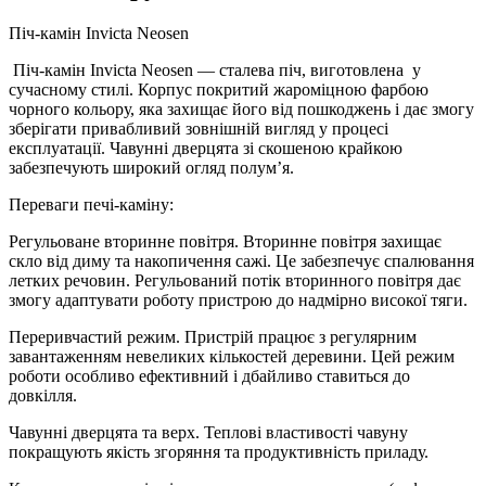
Піч-камін Invicta Neosen
Піч-камін Invicta Neosen — сталева піч, виготовлена у
сучасному стилі. Корпус покритий жароміцною фарбою
чорного кольору, яка захищає його від пошкоджень і дає змогу
зберігати привабливий зовнішній вигляд у процесі
експлуатації. Чавунні дверцята зі скошеною крайкою
забезпечують широкий огляд полум’я.
Переваги печі-каміну:
Регульоване вторинне повітря. Вторинне повітря захищає
скло від диму та накопичення сажі. Це забезпечує спалювання
летких речовин. Регульований потік вторинного повітря дає
змогу адаптувати роботу пристрою до надмірно високої тяги.
Переривчастий режим. Пристрій працює з регулярним
завантаженням невеликих кількостей деревини. Цей режим
роботи особливо ефективний і дбайливо ставиться до
довкілля.
Чавунні дверцята та верх. Теплові властивості чавуну
покращують якість згоряння та продуктивність приладу.