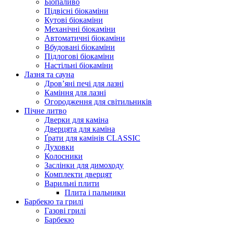
Біопаливо
Підвісні біокаміни
Кутові біокаміни
Механічні біокаміни
Автоматичні біокаміни
Вбудовані біокаміни
Підлогові біокаміни
Настільні біокаміни
Лазня та сауна
Дров’яні печі для лазні
Каміння для лазні
Огородження для світильників
Пічне литво
Дверки для каміна
Дверцята для каміна
Ґрати для камінів CLASSIC
Духовки
Колосники
Заслінки для димоходу
Комплекти дверцят
Варильні плити
Плита і пальники
Барбекю та грилі
Газові грилі
Барбекю