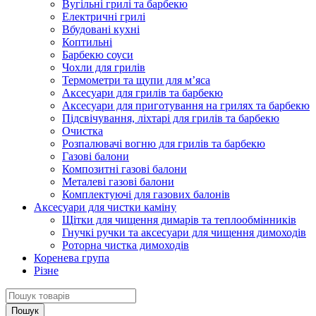
Вугільні грилі та барбекю
Електричні грилі
Вбудовані кухні
Коптильні
Барбекю соуси
Чохли для грилів
Термометри та щупи для м’яса
Аксесуари для грилів та барбекю
Аксесуари для приготування на грилях та барбекю
Підсвічування, ліхтарі для грилів та барбекю
Очистка
Розпалювачі вогню для грилів та барбекю
Газові балони
Композитні газові балони
Металеві газові балони
Комплектуючі для газових балонів
Аксесуари для чистки каміну
Щітки для чищення димарів та теплообмінників
Гнучкі ручки та аксесуари для чищення димоходів
Роторна чистка димоходів
Коренева група
Різне