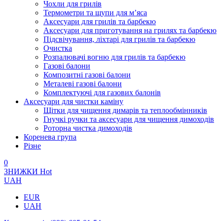
Чохли для грилів
Термометри та щупи для м’яса
Аксесуари для грилів та барбекю
Аксесуари для приготування на грилях та барбекю
Підсвічування, ліхтарі для грилів та барбекю
Очистка
Розпалювачі вогню для грилів та барбекю
Газові балони
Композитні газові балони
Металеві газові балони
Комплектуючі для газових балонів
Аксесуари для чистки каміну
Щітки для чищення димарів та теплообмінників
Гнучкі ручки та аксесуари для чищення димоходів
Роторна чистка димоходів
Коренева група
Різне
0
ЗНИЖКИ
Hot
UAH
EUR
UAH