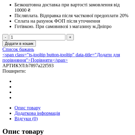
Безкоштовна доставка при вартості замовлення від
10000 ₴
Післяплата.
Відправка після часткової предоплати 20%
Сплата на рахунок ФОП після уточнення
Готівкою.
При самовивозі з магазину м.Дніпро
Піч-
камін
Додати в кошик
Invicta
Список бажань
Neosen
<span class="ts-tooltip button-tooltip" data-title="Додати для
кількість
порівняння">Порівняти</span>
АРТИКУЛ:
b7897a22f593
Поширити:
Опис товару
Додаткова інформація
Відгуки (0)
Опис товару