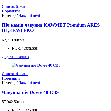
Список бажань
Порівняти
Категорії:
Чавунні печі
Піч камін чавунна KAWMET Premium ARES
(11,3 kW) EKO
62,719.80
грн.
EUR
:
1,326.00€
Додати в кошик
Список бажань
Порівняти
Категорії:
Чавунні печі
Чавунна піч Dovre 40 CBS
57,942.50
грн.
EUR
:
1,225.00€