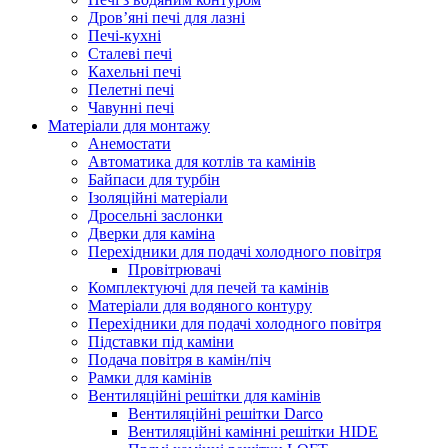
Дров’яні печі для лазні
Печі-кухні
Сталеві печі
Кахельні печі
Пелетні печі
Чавунні печі
Матеріали для монтажу
Анемостати
Автоматика для котлів та камінів
Байпаси для турбін
Ізоляційні матеріали
Дросельні заслонки
Дверки для каміна
Перехідники для подачі холодного повітря
Провітрювачі
Комплектуючі для печей та камінів
Матеріали для водяного контуру
Перехідники для подачі холодного повітря
Підставки під каміни
Подача повітря в камін/піч
Рамки для камінів
Вентиляційні решітки для камінів
Вентиляційні решітки Darco
Вентиляційні камінні решітки HIDE