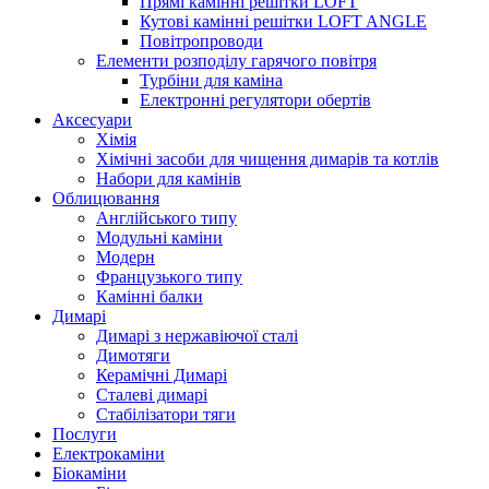
Прямі камінні решітки LOFT
Кутові камінні решітки LOFT ANGLE
Повітропроводи
Елементи розподілу гарячого повітря
Турбіни для каміна
Електронні регулятори обертів
Аксесуари
Хімія
Хімічні засоби для чищення димарів та котлів
Набори для камінів
Облицювання
Англійського типу
Модульні каміни
Модерн
Французького типу
Камінні балки
Димарі
Димарі з нержавіючої сталі
Димотяги
Керамічні Димарі
Сталеві димарі
Стабілізатори тяги
Послуги
Електрокаміни
Біокаміни