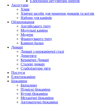
Електронні регулятори обертів
Аксесуари
Хімія
Хімічні засоби для чищення димарів та котлів
Набори для камінів
Облицювання
Англійського типу
Модульні каміни
Модерн
Французького типу
Камінні балки
Димарі
Димарі з нержавіючої сталі
Димотяги
Керамічні Димарі
Сталеві димарі
Стабілізатори тяги
Послуги
Електрокаміни
Біокаміни
Біопаливо
Підвісні біокаміни
Кутові біокаміни
Механічні біокаміни
Автоматичні біокаміни