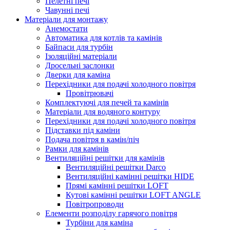
Пелетні печі
Чавунні печі
Матеріали для монтажу
Анемостати
Автоматика для котлів та камінів
Байпаси для турбін
Ізоляційні матеріали
Дросельні заслонки
Дверки для каміна
Перехідники для подачі холодного повітря
Провітрювачі
Комплектуючі для печей та камінів
Матеріали для водяного контуру
Перехідники для подачі холодного повітря
Підставки під каміни
Подача повітря в камін/піч
Рамки для камінів
Вентиляційні решітки для камінів
Вентиляційні решітки Darco
Вентиляційні камінні решітки HIDE
Прямі камінні решітки LOFT
Кутові камінні решітки LOFT ANGLE
Повітропроводи
Елементи розподілу гарячого повітря
Турбіни для каміна