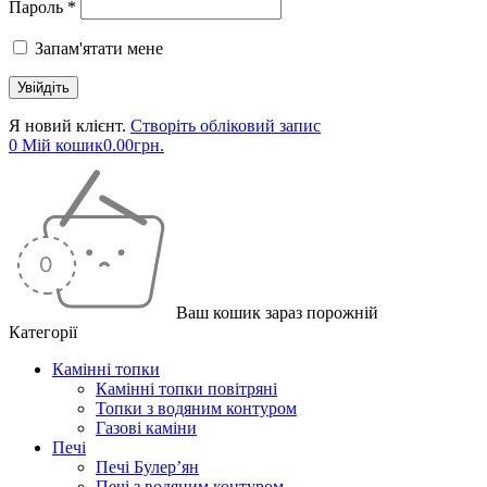
Пароль *
Запам'ятати мене
Я новий клієнт.
Створіть обліковий запис
0
Мій кошик
0.00
грн.
Ваш кошик зараз порожній
Категорії
Камінні топки
Камінні топки повітряні
Топки з водяним контуром
Газові каміни
Печі
Печі Булер’ян
Печі з водяним контуром