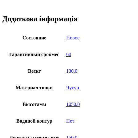
Додаткова інформація
Состояние
Новое
Гарантийный срокмес
60
Вескг
130.0
Материал топки
Чугун
Высотамм
1050.0
Водяной контур
Нет
Диаметр дымоходамм
150.0