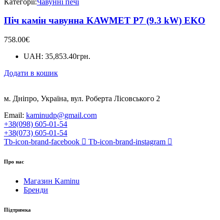
Категорії:
Чавунні печі
Піч камін чавунна KAWMET P7 (9.3 kW) EKO
758.00
€
UAH
:
35,853.40грн.
Додати в кошик
м. Дніпро, Україна, вул. Роберта Лісовського 2
Email:
kaminudp@gmail.com
+38(098) 605-01-54
+38(073) 605-01-54
Tb-icon-brand-facebook
Tb-icon-brand-instagram
Про нас
Магазин Kaminu
Бренди
Підтримка