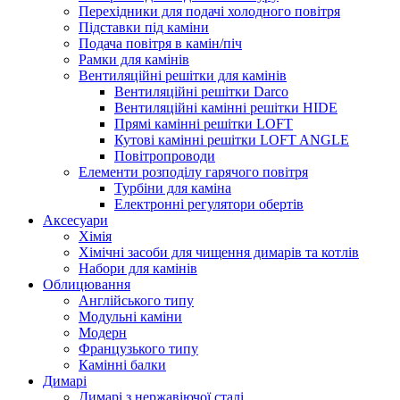
Перехідники для подачі холодного повітря
Підставки під каміни
Подача повітря в камін/піч
Рамки для камінів
Вентиляційні решітки для камінів
Вентиляційні решітки Darco
Вентиляційні камінні решітки HIDE
Прямі камінні решітки LOFT
Кутові камінні решітки LOFT ANGLE
Повітропроводи
Елементи розподілу гарячого повітря
Турбіни для каміна
Електронні регулятори обертів
Аксесуари
Хімія
Хімічні засоби для чищення димарів та котлів
Набори для камінів
Облицювання
Англійського типу
Модульні каміни
Модерн
Французького типу
Камінні балки
Димарі
Димарі з нержавіючої сталі