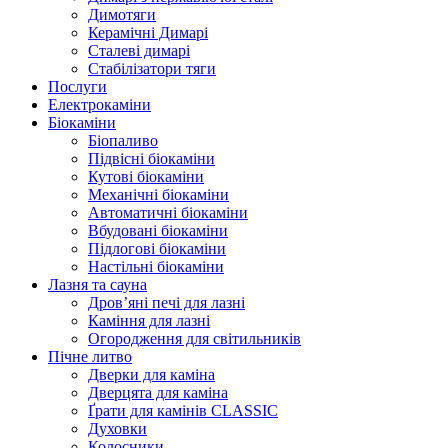
Димотяги
Керамічні Димарі
Сталеві димарі
Стабілізатори тяги
Послуги
Електрокаміни
Біокаміни
Біопаливо
Підвісні біокаміни
Кутові біокаміни
Механічні біокаміни
Автоматичні біокаміни
Вбудовані біокаміни
Підлогові біокаміни
Настільні біокаміни
Лазня та сауна
Дров’яні печі для лазні
Каміння для лазні
Огородження для світильників
Пічне литво
Дверки для каміна
Дверцята для каміна
Ґрати для камінів CLASSIC
Духовки
Колосники