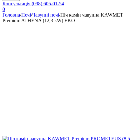
Консультація
(098) 605-01-54
0
Головна
/
Печі
/
Чавунні печі
/
Піч камін чавунна KAWMET
Premium ATHENA (12,3 kW) EKO