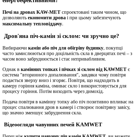
енергоефективними?
Печі на дровах KAW-MET
спроектовані таким чином, що
дозволяють
економити дрова
і при цьому забезпечують
максимальну тепловіддачу
.
Дров'яна піч-камін зі склом: чи зручно це?
Вибираючи
камін або піч для обігріву будинку
, покупці
часто замислюються про доцільність скла в дверцятах печі – з
часом воно забруднюється і стає непривабливим.
Однак в
камінних топках і пічках зі склом від KAWMET
є
система "вторинного допалювання", завдяки чому повітря
подається зверху вниз і згоряє. Повітря, що надходить в
камеру горіння каміна, омиває скло і використовується для
процесу горіння. Потім виходить через димохід.
Подача повітря в камінну топку або піч позитивно впливає на
процес спалювання дров в камері і створює повітряну завісу,
що значно зменшує забруднення скла.
Відеоогляди чавунних печей KAMWET
Перш ніж
купити чавунну піч камін KAMWET
, ви можете