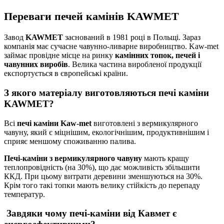
Переваги печей камінів KAWMET
Завод
KAWMET
заснований в 1981 році в Польщі. Зараз
компанія має сучасне чавунно-ливарне виробництво. Kaw-met
займає провідне місце на ринку
камінних топок, печей і
чавунних виробів
. Велика частина виробленої продукції
експортується в європейські країни.
З якого матеріалу виготовляються печі каміни
KAWMET?
Всі
печі каміни Kaw-met
виготовлені з вермикулярного
чавуну, який є міцнішим, екологічнішим, продуктивнішим і
сприяє меншому споживанню палива.
Печі-каміни з вермикулярного чавуну
мають кращу
теплопровідність (на 30%), що дає можливість збільшити
ККД. При цьому витрати деревини зменшуються на 30%.
Крім того такі топки мають велику стійкість до перепаду
температур.
Завдяки чому печі-каміни від Кавмет є