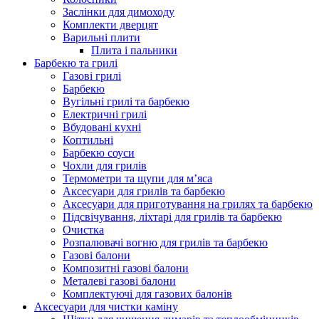
Заслінки для димоходу
Комплекти дверцят
Варильні плити
Плита і пальники
Барбекю та грилі
Газові грилі
Барбекю
Вугільні грилі та барбекю
Електричні грилі
Вбудовані кухні
Коптильні
Барбекю соуси
Чохли для грилів
Термометри та щупи для м’яса
Аксесуари для грилів та барбекю
Аксесуари для приготування на грилях та барбекю
Підсвічування, ліхтарі для грилів та барбекю
Очистка
Розпалювачі вогню для грилів та барбекю
Газові балони
Композитні газові балони
Металеві газові балони
Комплектуючі для газових балонів
Аксесуари для чистки каміну