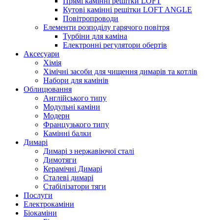
Прямі камінні решітки LOFT
Кутові камінні решітки LOFT ANGLE
Повітропроводи
Елементи розподілу гарячого повітря
Турбіни для каміна
Електронні регулятори обертів
Аксесуари
Хімія
Хімічні засоби для чищення димарів та котлів
Набори для камінів
Облицювання
Англійського типу
Модульні каміни
Модерн
Французького типу
Камінні балки
Димарі
Димарі з нержавіючої сталі
Димотяги
Керамічні Димарі
Сталеві димарі
Стабілізатори тяги
Послуги
Електрокаміни
Біокаміни