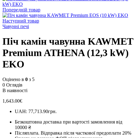
Попередній товар
Наступний товар
Чавунні печі
Піч камін чавунна KAWMET
Premium ATHENA (12,3 kW)
EKO
Оцінено в
0
з 5
0 Оглядів
В наявності
1,643.00
€
UAH
:
77,713.90грн.
Безкоштовна доставка при вартості замовлення від
10000 ₴
Післяплата.
Відправка після часткової предоплати 20%