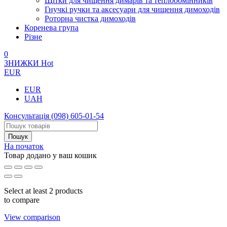
Щітки для чищення димарів та теплообмінників
Гнучкі ручки та аксесуари для чищення димоходів
Роторна чистка димоходів
Коренева група
Різне
0
ЗНИЖКИ
Hot
EUR
EUR
UAH
Консультація
(098) 605-01-54
На початок
Товар додано у ваш кошик
Select at least 2 products
to compare
View comparison