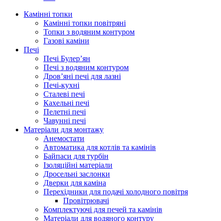
Камінні топки
Камінні топки повітряні
Топки з водяним контуром
Газові каміни
Печі
Печі Булер’ян
Печі з водяним контуром
Дров’яні печі для лазні
Печі-кухні
Сталеві печі
Кахельні печі
Пелетні печі
Чавунні печі
Матеріали для монтажу
Анемостати
Автоматика для котлів та камінів
Байпаси для турбін
Ізоляційні матеріали
Дросельні заслонки
Дверки для каміна
Перехідники для подачі холодного повітря
Провітрювачі
Комплектуючі для печей та камінів
Матеріали для водяного контуру