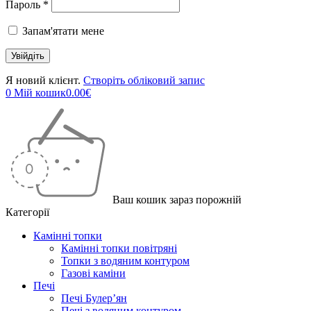
Пароль *
Запам'ятати мене
Я новий клієнт.
Створіть обліковий запис
0
Мій кошик
0.00
€
Ваш кошик зараз порожній
Категорії
Камінні топки
Камінні топки повітряні
Топки з водяним контуром
Газові каміни
Печі
Печі Булер’ян
Печі з водяним контуром