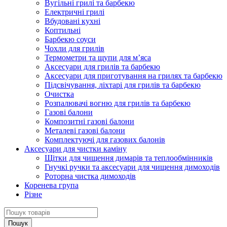
Вугільні грилі та барбекю
Електричні грилі
Вбудовані кухні
Коптильні
Барбекю соуси
Чохли для грилів
Термометри та щупи для м’яса
Аксесуари для грилів та барбекю
Аксесуари для приготування на грилях та барбекю
Підсвічування, ліхтарі для грилів та барбекю
Очистка
Розпалювачі вогню для грилів та барбекю
Газові балони
Композитні газові балони
Металеві газові балони
Комплектуючі для газових балонів
Аксесуари для чистки каміну
Щітки для чищення димарів та теплообмінників
Гнучкі ручки та аксесуари для чищення димоходів
Роторна чистка димоходів
Коренева група
Різне