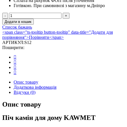
Сплата на рахунок ФОП після уточнення
Готівкою.
При самовивозі з магазину м.Дніпро
Піч
камін
Додати в кошик
чавунна
Список бажань
KAWMET
<span class="ts-tooltip button-tooltip" data-title="Додати для
Premium
порівняння">Порівняти</span>
ATHENA
АРТИКУЛ:
S12
(12,3
Поширити:
kW)
EKO
кількість
Опис товару
Додаткова інформація
Відгуки (0)
Опис товару
Піч камін для дому KAWMET