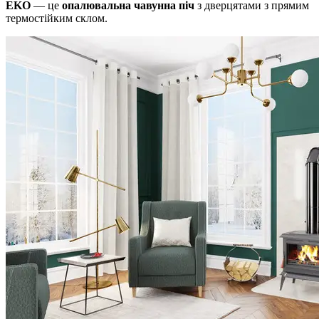
EKO
― це
опалювальна чавунна піч
з дверцятами з прямим
термостійким склом.