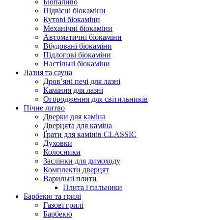
Біопаливо
Підвісні біокаміни
Кутові біокаміни
Механічні біокаміни
Автоматичні біокаміни
Вбудовані біокаміни
Підлогові біокаміни
Настільні біокаміни
Лазня та сауна
Дров’яні печі для лазні
Каміння для лазні
Огородження для світильників
Пічне литво
Дверки для каміна
Дверцята для каміна
Ґрати для камінів CLASSIC
Духовки
Колосники
Заслінки для димоходу
Комплекти дверцят
Варильні плити
Плита і пальники
Барбекю та грилі
Газові грилі
Барбекю