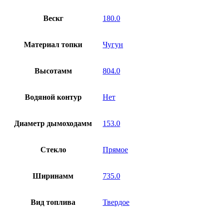
Вескг
180.0
Материал топки
Чугун
Высотамм
804.0
Водяной контур
Нет
Диаметр дымоходамм
153.0
Стекло
Прямое
Ширинамм
735.0
Вид топлива
Твердое