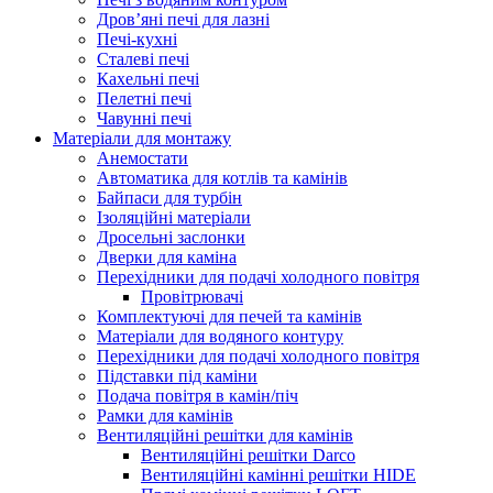
Дров’яні печі для лазні
Печі-кухні
Сталеві печі
Кахельні печі
Пелетні печі
Чавунні печі
Матеріали для монтажу
Анемостати
Автоматика для котлів та камінів
Байпаси для турбін
Ізоляційні матеріали
Дросельні заслонки
Дверки для каміна
Перехідники для подачі холодного повітря
Провітрювачі
Комплектуючі для печей та камінів
Матеріали для водяного контуру
Перехідники для подачі холодного повітря
Підставки під каміни
Подача повітря в камін/піч
Рамки для камінів
Вентиляційні решітки для камінів
Вентиляційні решітки Darco
Вентиляційні камінні решітки HIDE