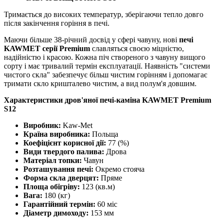
Тримається до високих температур, зберігаючи тепло довго
після закінчення горіння в печі.
Маючи більше 38-річний досвід у сфері чавуну, нові
печі
KAWMET серії Premium
славляться своєю міцністю,
надійністю і красою. Кожна піч створеного з чавуну вищого
сорту і має тривалий термін експлуатації. Наявність "системи
чистого скла" забезпечує більш чистим горінням і допомагає
тримати скло кришталево чистим, а вид полум'я довшим.
Характеристики дров'яної печі-каміна KAWMET Premium
S12
Виробник:
Kaw-Met
Країна виробника:
Польща
Коефіцієнт корисної дії:
77 (%)
Види твердого палива:
Дрова
Матеріал топки:
Чавун
Розташування печі:
Окремо стояча
Форма скла дверцят:
Пряме
Площа обігріву:
123 (кв.м)
Вага:
180 (кг)
Гарантійний термін:
60 міс
Діаметр димоходу:
153 мм