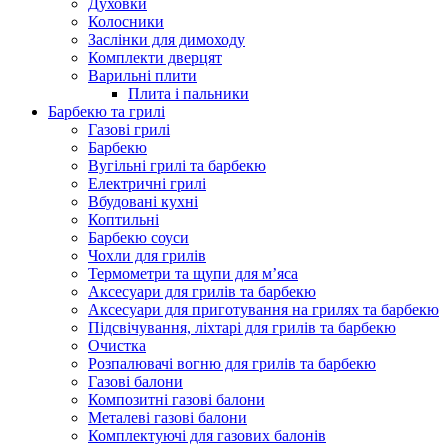
Духовки
Колосники
Заслінки для димоходу
Комплекти дверцят
Варильні плити
Плита і пальники
Барбекю та грилі
Газові грилі
Барбекю
Вугільні грилі та барбекю
Електричні грилі
Вбудовані кухні
Коптильні
Барбекю соуси
Чохли для грилів
Термометри та щупи для м’яса
Аксесуари для грилів та барбекю
Аксесуари для приготування на грилях та барбекю
Підсвічування, ліхтарі для грилів та барбекю
Очистка
Розпалювачі вогню для грилів та барбекю
Газові балони
Композитні газові балони
Металеві газові балони
Комплектуючі для газових балонів