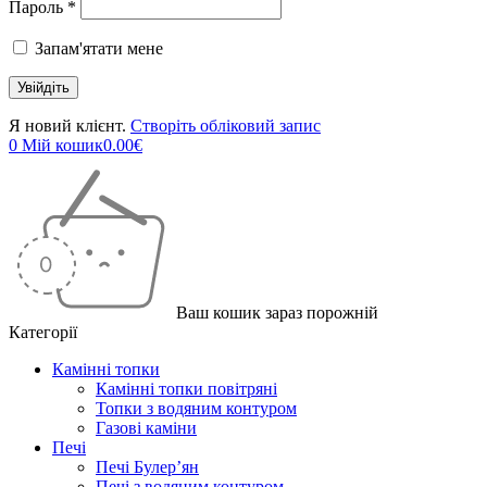
Пароль *
Запам'ятати мене
Я новий клієнт.
Створіть обліковий запис
0
Мій кошик
0.00
€
Ваш кошик зараз порожній
Категорії
Камінні топки
Камінні топки повітряні
Топки з водяним контуром
Газові каміни
Печі
Печі Булер’ян
Печі з водяним контуром