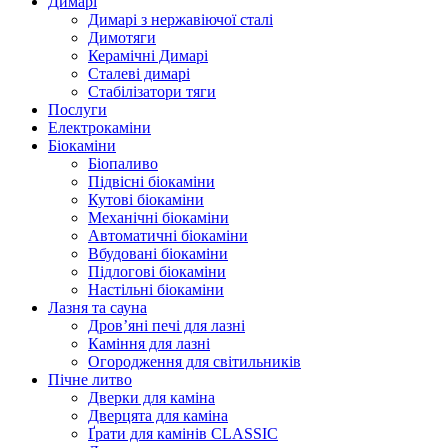
Димарі
Димарі з нержавіючої сталі
Димотяги
Керамічні Димарі
Сталеві димарі
Стабілізатори тяги
Послуги
Електрокаміни
Біокаміни
Біопаливо
Підвісні біокаміни
Кутові біокаміни
Механічні біокаміни
Автоматичні біокаміни
Вбудовані біокаміни
Підлогові біокаміни
Настільні біокаміни
Лазня та сауна
Дров’яні печі для лазні
Каміння для лазні
Огородження для світильників
Пічне литво
Дверки для каміна
Дверцята для каміна
Ґрати для камінів CLASSIC