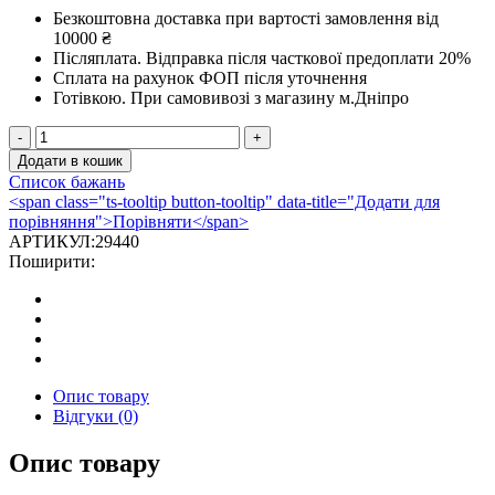
Безкоштовна доставка при вартості замовлення від
10000 ₴
Післяплата.
Відправка після часткової предоплати 20%
Сплата на рахунок ФОП після уточнення
Готівкою.
При самовивозі з магазину м.Дніпро
Піч
для
Додати в кошик
лазні
Список бажань
PK-
<span class="ts-tooltip button-tooltip" data-title="Додати для
20
порівняння">Порівняти</span>
S
АРТИКУЛ:
29440
anthracite
Поширити:
кількість
Опис товару
Відгуки (0)
Опис товару