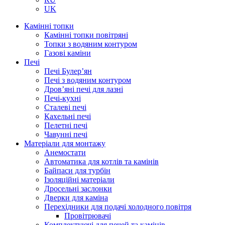
UK
Камінні топки
Камінні топки повітряні
Топки з водяним контуром
Газові каміни
Печі
Печі Булер’ян
Печі з водяним контуром
Дров’яні печі для лазні
Печі-кухні
Сталеві печі
Кахельні печі
Пелетні печі
Чавунні печі
Матеріали для монтажу
Анемостати
Автоматика для котлів та камінів
Байпаси для турбін
Ізоляційні матеріали
Дросельні заслонки
Дверки для каміна
Перехідники для подачі холодного повітря
Провітрювачі
Комплектуючі для печей та камінів