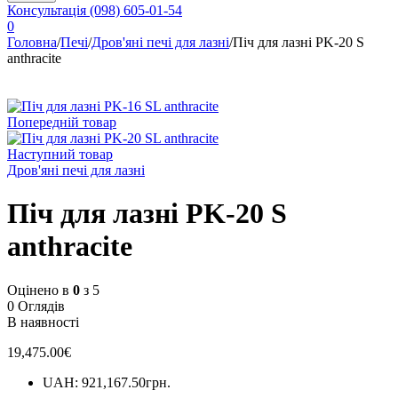
Консультація
(098) 605-01-54
0
Головна
/
Печі
/
Дров'яні печі для лазні
/
Піч для лазні PK-20 S
anthracite
Попередній товар
Наступний товар
Дров'яні печі для лазні
Піч для лазні PK-20 S
anthracite
Оцінено в
0
з 5
0 Оглядів
В наявності
19,475.00
€
UAH
:
921,167.50грн.