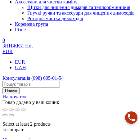
Аксесуари для чистки каміну
Щітки для чищення димарів та теплообмінників
Гнучкі ручки та аксесуари для чищення димоходів
Роторна чистка димоходів
Коренева група
Різне
0
ЗНИЖКИ
Hot
EUR
EUR
UAH
Консультація
(098) 605-01-54
На початок
Товар додано у ваш кошик
Select at least 2 products
to compare