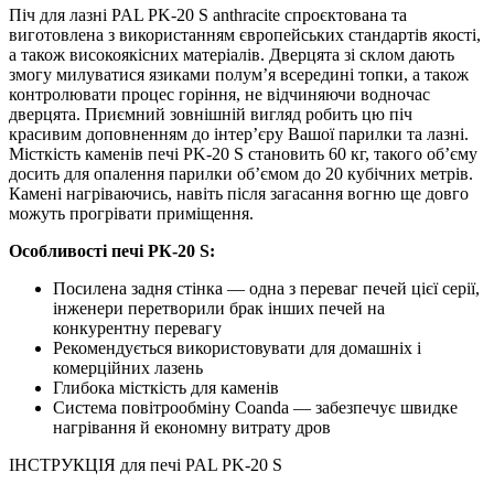
Піч для лазні PAL PK-20 S anthracite спроєктована та
виготовлена з використанням європейських стандартів якості,
а також високоякісних матеріалів. Дверцята зі склом дають
змогу милуватися язиками полум’я всередині топки, а також
контролювати процес горіння, не відчиняючи водночас
дверцята. Приємний зовнішній вигляд робить цю піч
красивим доповненням до інтер’єру Вашої парилки та лазні.
Місткість каменів печі PK-20 S становить 60 кг, такого об’єму
досить для опалення парилки об’ємом до 20 кубічних метрів.
Камені нагріваючись, навіть після загасання вогню ще довго
можуть прогрівати приміщення.
Особливості печі PК-20 S:
Посилена задня стінка — одна з переваг печей цієї серії,
інженери перетворили брак інших печей на
конкурентну перевагу
Рекомендується використовувати для домашніх і
комерційних лазень
Глибока місткість для каменів
Система повітрообміну Coanda — забезпечує швидке
нагрівання й економну витрату дров
ІНСТРУКЦІЯ для печі PAL РK-20 S