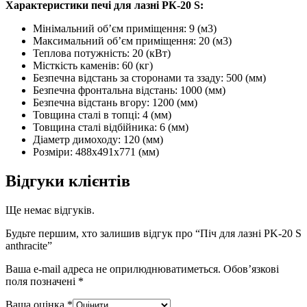
Характеристики печі для лазні PК-20 S:
Мінімальний об’єм приміщення: 9 (м3)
Максимальний об’єм приміщення: 20 (м3)
Теплова потужність: 20 (кВт)
Місткість каменів: 60 (кг)
Безпечна відстань за сторонами та ззаду: 500 (мм)
Безпечна фронтальна відстань: 1000 (мм)
Безпечна відстань вгору: 1200 (мм)
Товщина сталі в топці: 4 (мм)
Товщина сталі відбійника: 6 (мм)
Діаметр димоходу: 120 (мм)
Розміри: 488х491х771 (мм)
Відгуки клієнтів
Ще немає відгуків.
Будьте першим, хто залишив відгук про “Піч для лазні PK-20 S
anthracite”
Ваша e-mail адреса не оприлюднюватиметься.
Обов’язкові
поля позначені
*
Ваша оцінка
*