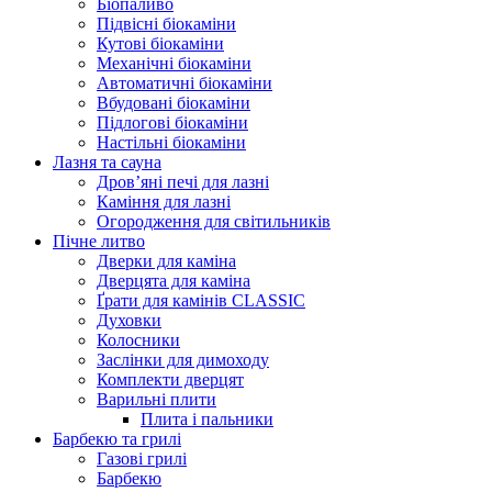
Біопаливо
Підвісні біокаміни
Кутові біокаміни
Механічні біокаміни
Автоматичні біокаміни
Вбудовані біокаміни
Підлогові біокаміни
Настільні біокаміни
Лазня та сауна
Дров’яні печі для лазні
Каміння для лазні
Огородження для світильників
Пічне литво
Дверки для каміна
Дверцята для каміна
Ґрати для камінів CLASSIC
Духовки
Колосники
Заслінки для димоходу
Комплекти дверцят
Варильні плити
Плита і пальники
Барбекю та грилі
Газові грилі
Барбекю