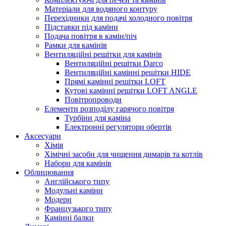
Матеріали для водяного контуру
Перехідники для подачі холодного повітря
Підставки під каміни
Подача повітря в камін/піч
Рамки для камінів
Вентиляційні решітки для камінів
Вентиляційні решітки Darco
Вентиляційні камінні решітки HIDE
Прямі камінні решітки LOFT
Кутові камінні решітки LOFT ANGLE
Повітропроводи
Елементи розподілу гарячого повітря
Турбіни для каміна
Електронні регулятори обертів
Аксесуари
Хімія
Хімічні засоби для чищення димарів та котлів
Набори для камінів
Облицювання
Англійського типу
Модульні каміни
Модерн
Французького типу
Камінні балки