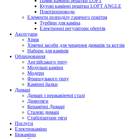
Прямі камінні решітки LOFT
Кутові камінні решітки LOFT ANGLE
Повітропроводи
Елементи розподілу гарячого повітря
Турбіни для каміна
Електронні регулятори обертів
Аксесуари
Хімія
Хімічні засоби для чищення димарів та котлів
Набори для камінів
Облицювання
Англійського типу
Модульні каміни
Модерн
Французького типу
Камінні балки
Димарі
Димарі з нержавіючої сталі
Димотяги
Керамічні Димарі
Сталеві димарі
Стабілізатори тяги
Послуги
Електрокаміни
Біокаміни