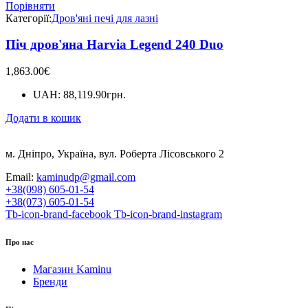
Порівняти
Категорії:
Дров'яні печі для лазні
Піч дров'яна Harvia Legend 240 Duo
1,863.00
€
UAH
:
88,119.90грн.
Додати в кошик
м. Дніпро, Україна, вул. Роберта Лісовського 2
Email:
kaminudp@gmail.com
+38(098) 605-01-54
+38(073) 605-01-54
Tb-icon-brand-facebook
Tb-icon-brand-instagram
Про нас
Магазин Kaminu
Бренди