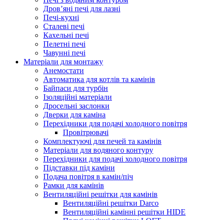
Дров’яні печі для лазні
Печі-кухні
Сталеві печі
Кахельні печі
Пелетні печі
Чавунні печі
Матеріали для монтажу
Анемостати
Автоматика для котлів та камінів
Байпаси для турбін
Ізоляційні матеріали
Дросельні заслонки
Дверки для каміна
Перехідники для подачі холодного повітря
Провітрювачі
Комплектуючі для печей та камінів
Матеріали для водяного контуру
Перехідники для подачі холодного повітря
Підставки під каміни
Подача повітря в камін/піч
Рамки для камінів
Вентиляційні решітки для камінів
Вентиляційні решітки Darco
Вентиляційні камінні решітки HIDE