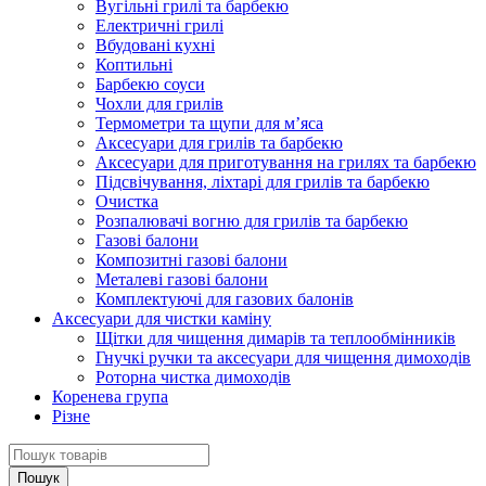
Вугільні грилі та барбекю
Електричні грилі
Вбудовані кухні
Коптильні
Барбекю соуси
Чохли для грилів
Термометри та щупи для м’яса
Аксесуари для грилів та барбекю
Аксесуари для приготування на грилях та барбекю
Підсвічування, ліхтарі для грилів та барбекю
Очистка
Розпалювачі вогню для грилів та барбекю
Газові балони
Композитні газові балони
Металеві газові балони
Комплектуючі для газових балонів
Аксесуари для чистки каміну
Щітки для чищення димарів та теплообмінників
Гнучкі ручки та аксесуари для чищення димоходів
Роторна чистка димоходів
Коренева група
Різне