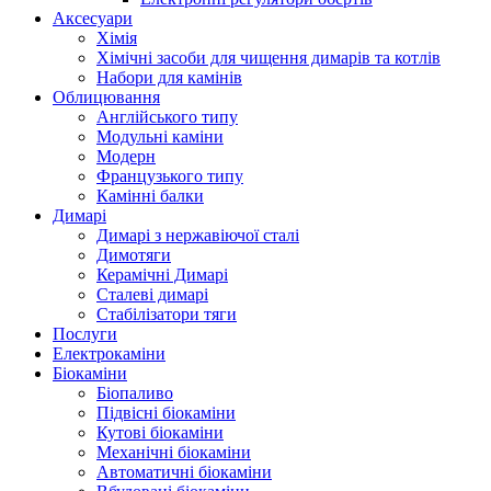
Аксесуари
Хімія
Хімічні засоби для чищення димарів та котлів
Набори для камінів
Облицювання
Англійського типу
Модульні каміни
Модерн
Французького типу
Камінні балки
Димарі
Димарі з нержавіючої сталі
Димотяги
Керамічні Димарі
Сталеві димарі
Стабілізатори тяги
Послуги
Електрокаміни
Біокаміни
Біопаливо
Підвісні біокаміни
Кутові біокаміни
Механічні біокаміни
Автоматичні біокаміни