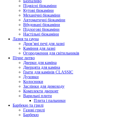
Біопаливо
Підвісні біокаміни
Кутові біокаміни
Механічні біокаміни
Автоматичні біокаміни
Вбудовані біокаміни
Підлогові біокаміни
Настільні біокаміни
Лазня та сауна
Дров’яні печі для лазні
Каміння для лазні
Огородження для світильників
Пічне литво
Дверки для каміна
Дверцята для каміна
Ґрати для камінів CLASSIC
Духовки
Колосники
Заслінки для димоходу
Комплекти дверцят
Варильні плити
Плита і пальники
Барбекю та грилі
Газові грилі
Барбекю