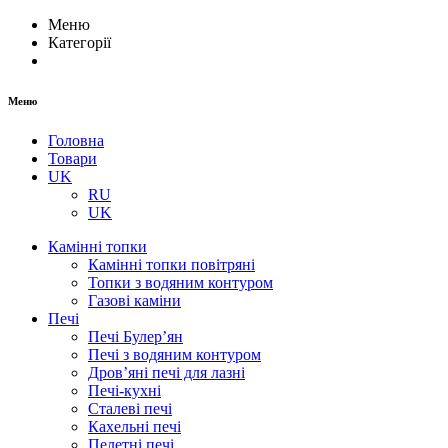
Меню
Категорії
Меню
Головна
Товари
UK
RU
UK
Камінні топки
Камінні топки повітряні
Топки з водяним контуром
Газові каміни
Печі
Печі Булер’ян
Печі з водяним контуром
Дров’яні печі для лазні
Печі-кухні
Сталеві печі
Кахельні печі
Пелетні печі