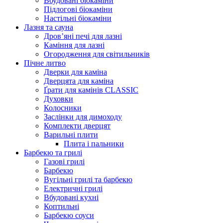
Вбудовані біокаміни
Підлогові біокаміни
Настільні біокаміни
Лазня та сауна
Дров’яні печі для лазні
Каміння для лазні
Огородження для світильників
Пічне литво
Дверки для каміна
Дверцята для каміна
Ґрати для камінів CLASSIC
Духовки
Колосники
Заслінки для димоходу
Комплекти дверцят
Варильні плити
Плита і пальники
Барбекю та грилі
Газові грилі
Барбекю
Вугільні грилі та барбекю
Електричні грилі
Вбудовані кухні
Коптильні
Барбекю соуси