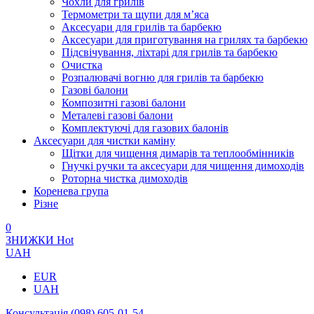
Чохли для грилів
Термометри та щупи для м’яса
Аксесуари для грилів та барбекю
Аксесуари для приготування на грилях та барбекю
Підсвічування, ліхтарі для грилів та барбекю
Очистка
Розпалювачі вогню для грилів та барбекю
Газові балони
Композитні газові балони
Металеві газові балони
Комплектуючі для газових балонів
Аксесуари для чистки каміну
Щітки для чищення димарів та теплообмінників
Гнучкі ручки та аксесуари для чищення димоходів
Роторна чистка димоходів
Коренева група
Різне
0
ЗНИЖКИ
Hot
UAH
EUR
UAH
Консультація
(098) 605-01-54