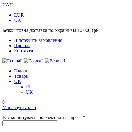
UAH
EUR
UAH
Безкоштовна доставка по Україні від 10 000 грн
Відстежити замовлення
Про нас
Контакти
Головна
Товари
UK
RU
UK
0
Мій акаунт
Логін
Ім'я користувача або електронна адреса *