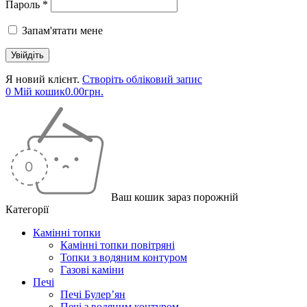
Пароль *
Запам'ятати мене
Я новий клієнт.
Створіть обліковий запис
0
Мій кошик
0.00
грн.
Ваш кошик зараз порожній
Категорії
Камінні топки
Камінні топки повітряні
Топки з водяним контуром
Газові каміни
Печі
Печі Булер’ян
Печі з водяним контуром