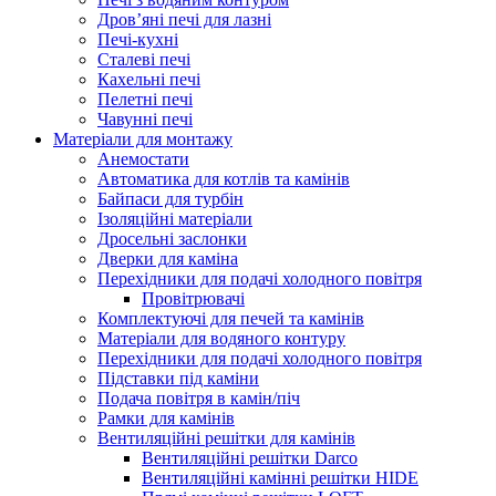
Дров’яні печі для лазні
Печі-кухні
Сталеві печі
Кахельні печі
Пелетні печі
Чавунні печі
Матеріали для монтажу
Анемостати
Автоматика для котлів та камінів
Байпаси для турбін
Ізоляційні матеріали
Дросельні заслонки
Дверки для каміна
Перехідники для подачі холодного повітря
Провітрювачі
Комплектуючі для печей та камінів
Матеріали для водяного контуру
Перехідники для подачі холодного повітря
Підставки під каміни
Подача повітря в камін/піч
Рамки для камінів
Вентиляційні решітки для камінів
Вентиляційні решітки Darco
Вентиляційні камінні решітки HIDE