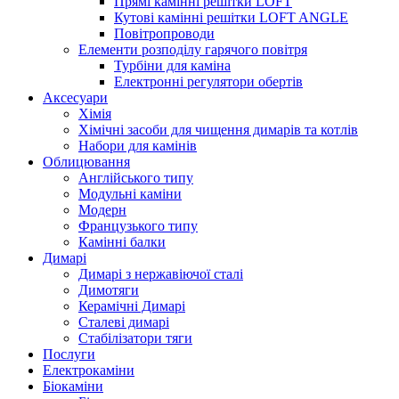
Прямі камінні решітки LOFT
Кутові камінні решітки LOFT ANGLE
Повітропроводи
Елементи розподілу гарячого повітря
Турбіни для каміна
Електронні регулятори обертів
Аксесуари
Хімія
Хімічні засоби для чищення димарів та котлів
Набори для камінів
Облицювання
Англійського типу
Модульні каміни
Модерн
Французького типу
Камінні балки
Димарі
Димарі з нержавіючої сталі
Димотяги
Керамічні Димарі
Сталеві димарі
Стабілізатори тяги
Послуги
Електрокаміни
Біокаміни