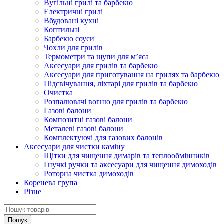
Вугільні грилі та барбекю
Електричні грилі
Вбудовані кухні
Коптильні
Барбекю соуси
Чохли для грилів
Термометри та щупи для м’яса
Аксесуари для грилів та барбекю
Аксесуари для приготування на грилях та барбекю
Підсвічування, ліхтарі для грилів та барбекю
Очистка
Розпалювачі вогню для грилів та барбекю
Газові балони
Композитні газові балони
Металеві газові балони
Комплектуючі для газових балонів
Аксесуари для чистки каміну
Щітки для чищення димарів та теплообмінників
Гнучкі ручки та аксесуари для чищення димоходів
Роторна чистка димоходів
Коренева група
Різне