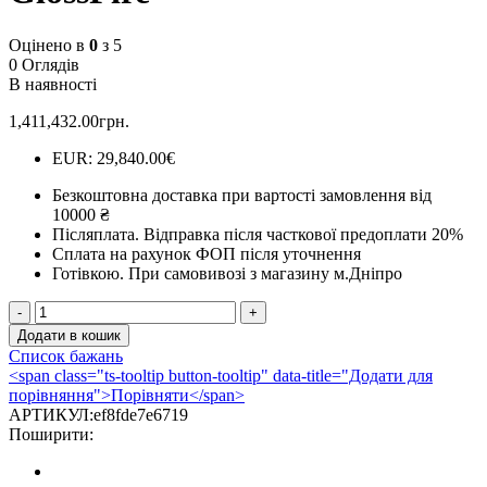
Оцінено в
0
з 5
0 Оглядів
В наявності
1,411,432.00
грн.
EUR
:
29,840.00€
Безкоштовна доставка при вартості замовлення від
10000 ₴
Післяплата.
Відправка після часткової предоплати 20%
Сплата на рахунок ФОП після уточнення
Готівкою.
При самовивозі з магазину м.Дніпро
Механічний
біокамін
Додати в кошик
Алаід
Список бажань
Style
<span class="ts-tooltip button-tooltip" data-title="Додати для
600
порівняння">Порівняти</span>
K
АРТИКУЛ:
ef8fde7e6719
в
Поширити:
підставці
GlossFire
кількість