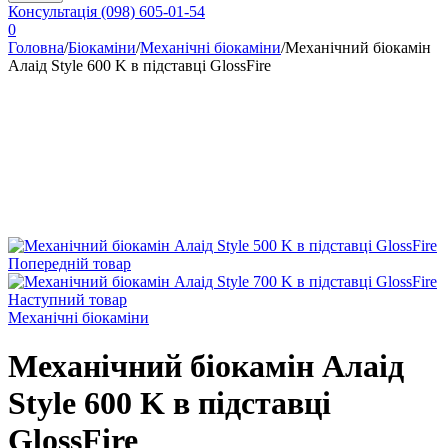
Консультація
(098) 605-01-54
0
Головна
/
Біокаміни
/
Механічні біокаміни
/
Механічний біокамін
Алаід Style 600 K в підставці GlossFire
Попередній товар
Наступний товар
Механічні біокаміни
Механічний біокамін Алаід
Style 600 K в підставці
GlossFire