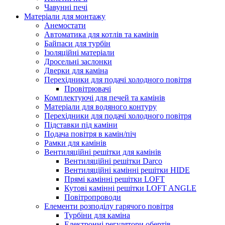
Чавунні печі
Матеріали для монтажу
Анемостати
Автоматика для котлів та камінів
Байпаси для турбін
Ізоляційні матеріали
Дросельні заслонки
Дверки для каміна
Перехідники для подачі холодного повітря
Провітрювачі
Комплектуючі для печей та камінів
Матеріали для водяного контуру
Перехідники для подачі холодного повітря
Підставки під каміни
Подача повітря в камін/піч
Рамки для камінів
Вентиляційні решітки для камінів
Вентиляційні решітки Darco
Вентиляційні камінні решітки HIDE
Прямі камінні решітки LOFT
Кутові камінні решітки LOFT ANGLE
Повітропроводи
Елементи розподілу гарячого повітря
Турбіни для каміна
Електронні регулятори обертів