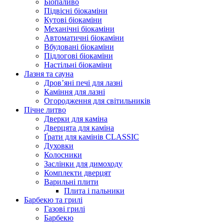
Біопаливо
Підвісні біокаміни
Кутові біокаміни
Механічні біокаміни
Автоматичні біокаміни
Вбудовані біокаміни
Підлогові біокаміни
Настільні біокаміни
Лазня та сауна
Дров’яні печі для лазні
Каміння для лазні
Огородження для світильників
Пічне литво
Дверки для каміна
Дверцята для каміна
Ґрати для камінів CLASSIC
Духовки
Колосники
Заслінки для димоходу
Комплекти дверцят
Варильні плити
Плита і пальники
Барбекю та грилі
Газові грилі
Барбекю