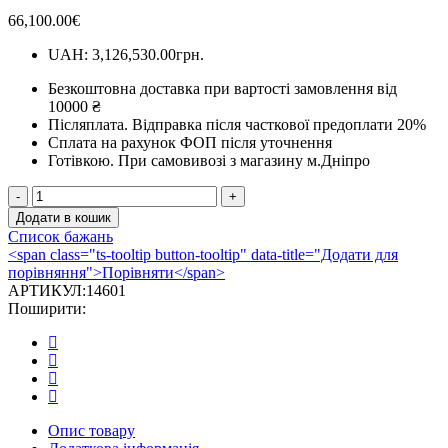
66,100.00
€
UAH
:
3,126,530.00грн.
Безкоштовна доставка при вартості замовлення від
10000 ₴
Післяплата.
Відправка після часткової предоплати 20%
Сплата на рахунок ФОП після уточнення
Готівкою.
При самовивозі з магазину м.Дніпро
Каминне
облицювання
Додати в кошик
Валенсія
Список бажань
кількість
<span class="ts-tooltip button-tooltip" data-title="Додати для
порівняння">Порівняти</span>
АРТИКУЛ:
14601
Поширити:
Опис товару