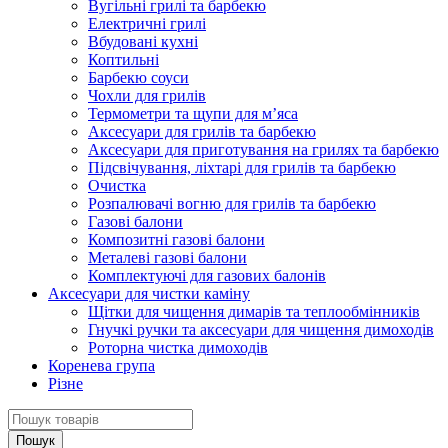
Вугільні грилі та барбекю
Електричні грилі
Вбудовані кухні
Коптильні
Барбекю соуси
Чохли для грилів
Термометри та щупи для м’яса
Аксесуари для грилів та барбекю
Аксесуари для приготування на грилях та барбекю
Підсвічування, ліхтарі для грилів та барбекю
Очистка
Розпалювачі вогню для грилів та барбекю
Газові балони
Композитні газові балони
Металеві газові балони
Комплектуючі для газових балонів
Аксесуари для чистки каміну
Щітки для чищення димарів та теплообмінників
Гнучкі ручки та аксесуари для чищення димоходів
Роторна чистка димоходів
Коренева група
Різне