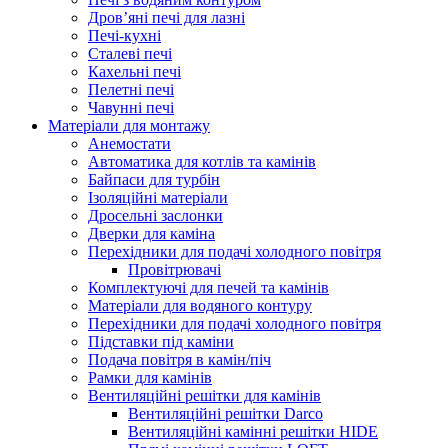
Дров’яні печі для лазні
Печі-кухні
Сталеві печі
Кахельні печі
Пелетні печі
Чавунні печі
Матеріали для монтажу
Анемостати
Автоматика для котлів та камінів
Байпаси для турбін
Ізоляційні матеріали
Дросельні заслонки
Дверки для каміна
Перехідники для подачі холодного повітря
Провітрювачі
Комплектуючі для печей та камінів
Матеріали для водяного контуру
Перехідники для подачі холодного повітря
Підставки під каміни
Подача повітря в камін/піч
Рамки для камінів
Вентиляційні решітки для камінів
Вентиляційні решітки Darco
Вентиляційні камінні решітки HIDE