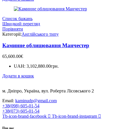
Список бажань
Швидкий перегляд
Порівняти
Категорії:
Англійського типу
Каминне облицювання Манчестер
65,600.00
€
UAH
:
3,102,880.00грн.
Додати в кошик
м. Дніпро, Україна, вул. Роберта Лісовського 2
Email:
kaminudp@gmail.com
+38(098) 605-01-54
+38(073) 605-01-54
Tb-icon-brand-facebook
Tb-icon-brand-instagram
Про нас