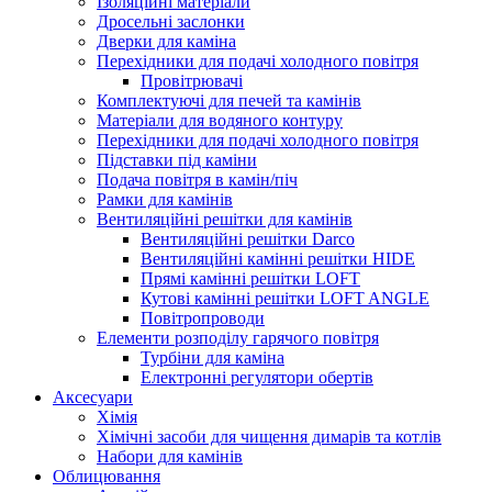
Ізоляційні матеріали
Дросельні заслонки
Дверки для каміна
Перехідники для подачі холодного повітря
Провітрювачі
Комплектуючі для печей та камінів
Матеріали для водяного контуру
Перехідники для подачі холодного повітря
Підставки під каміни
Подача повітря в камін/піч
Рамки для камінів
Вентиляційні решітки для камінів
Вентиляційні решітки Darco
Вентиляційні камінні решітки HIDE
Прямі камінні решітки LOFT
Кутові камінні решітки LOFT ANGLE
Повітропроводи
Елементи розподілу гарячого повітря
Турбіни для каміна
Електронні регулятори обертів
Аксесуари
Хімія
Хімічні засоби для чищення димарів та котлів
Набори для камінів
Облицювання