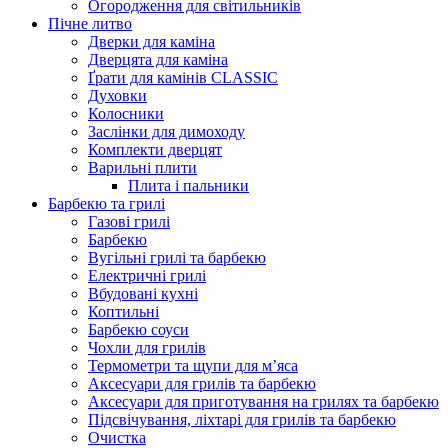
Огородження для світильників
Пічне литво
Дверки для каміна
Дверцята для каміна
Ґрати для камінів CLASSIC
Духовки
Колосники
Заслінки для димоходу
Комплекти дверцят
Варильні плити
Плита і пальники
Барбекю та грилі
Газові грилі
Барбекю
Вугільні грилі та барбекю
Електричні грилі
Вбудовані кухні
Коптильні
Барбекю соуси
Чохли для грилів
Термометри та щупи для м’яса
Аксесуари для грилів та барбекю
Аксесуари для приготування на грилях та барбекю
Підсвічування, ліхтарі для грилів та барбекю
Очистка