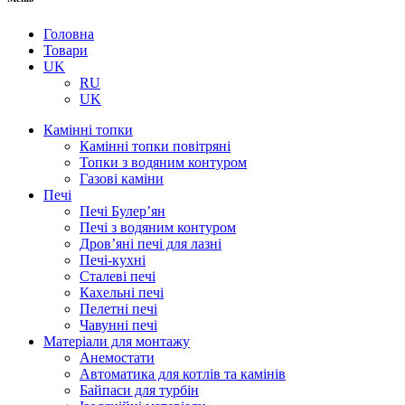
Головна
Товари
UK
RU
UK
Камінні топки
Камінні топки повітряні
Топки з водяним контуром
Газові каміни
Печі
Печі Булер’ян
Печі з водяним контуром
Дров’яні печі для лазні
Печі-кухні
Сталеві печі
Кахельні печі
Пелетні печі
Чавунні печі
Матеріали для монтажу
Анемостати
Автоматика для котлів та камінів
Байпаси для турбін