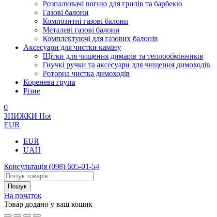
Розпалювачі вогню для грилів та барбекю
Газові балони
Композитні газові балони
Металеві газові балони
Комплектуючі для газових балонів
Аксесуари для чистки каміну
Щітки для чищення димарів та теплообмінників
Гнучкі ручки та аксесуари для чищення димоходів
Роторна чистка димоходів
Коренева група
Різне
0
ЗНИЖКИ
Hot
EUR
EUR
UAH
Консультація
(098) 605-01-54
На початок
Товар додано у ваш кошик