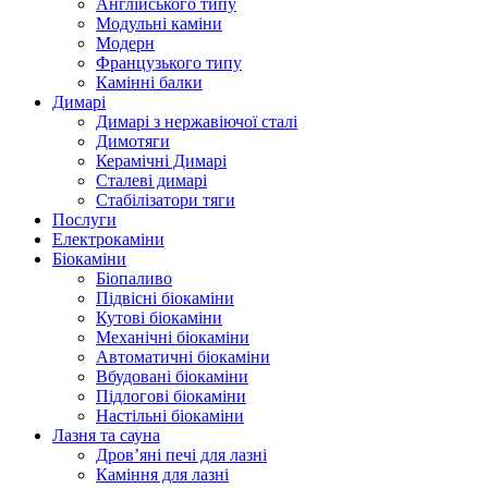
Англійського типу
Модульні каміни
Модерн
Французького типу
Камінні балки
Димарі
Димарі з нержавіючої сталі
Димотяги
Керамічні Димарі
Сталеві димарі
Стабілізатори тяги
Послуги
Електрокаміни
Біокаміни
Біопаливо
Підвісні біокаміни
Кутові біокаміни
Механічні біокаміни
Автоматичні біокаміни
Вбудовані біокаміни
Підлогові біокаміни
Настільні біокаміни
Лазня та сауна
Дров’яні печі для лазні
Каміння для лазні