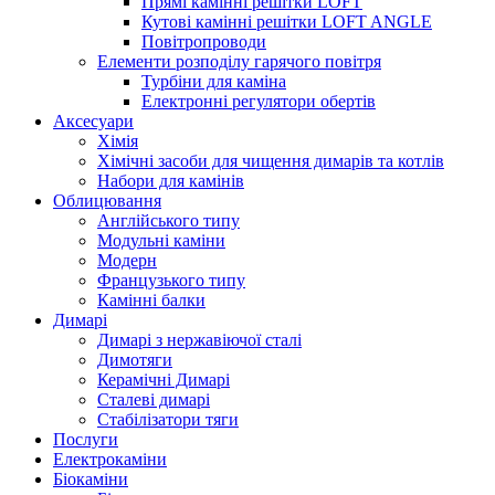
Прямі камінні решітки LOFT
Кутові камінні решітки LOFT ANGLE
Повітропроводи
Елементи розподілу гарячого повітря
Турбіни для каміна
Електронні регулятори обертів
Аксесуари
Хімія
Хімічні засоби для чищення димарів та котлів
Набори для камінів
Облицювання
Англійського типу
Модульні каміни
Модерн
Французького типу
Камінні балки
Димарі
Димарі з нержавіючої сталі
Димотяги
Керамічні Димарі
Сталеві димарі
Стабілізатори тяги
Послуги
Електрокаміни
Біокаміни