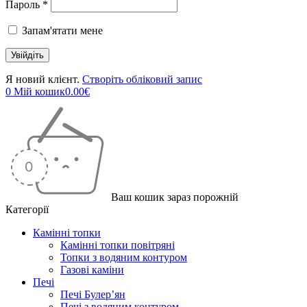
Пароль *
Запам'ятати мене
Я новий клієнт.
Створіть обліковий запис
0
Мій кошик
0.00
€
Ваш кошик зараз порожній
Категорії
Камінні топки
Камінні топки повітряні
Топки з водяним контуром
Газові каміни
Печі
Печі Булер’ян
Печі з водяним контуром