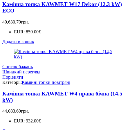
Камінна топка KAWMET W17 Dekor (12.3 kW)
EСO
40,630.70
грн.
EUR
:
859.00€
Додати в кошик
Список бажань
Швидкий перегляд
Порівняти
Категорії:
Камінні топки повітряні
Камінна топка KAWMET W4 права бічна (14,5
kW)
44,083.60
грн.
EUR
:
932.00€