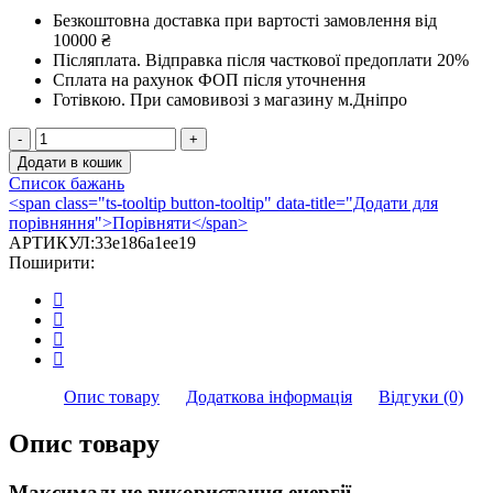
Безкоштовна доставка при вартості замовлення від
10000 ₴
Післяплата.
Відправка після часткової предоплати 20%
Сплата на рахунок ФОП після уточнення
Готівкою.
При самовивозі з магазину м.Дніпро
Каминна
топка
Додати в кошик
Kratki
Список бажань
MILA
<span class="ts-tooltip button-tooltip" data-title="Додати для
16
порівняння">Порівняти</span>
(16,0
АРТИКУЛ:
33e186a1ee19
кВт)
Поширити:
кількість
Опис товару
Додаткова інформація
Відгуки (0)
Опис товару
Максимальне використання енергії