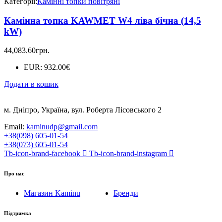
Категорії:
Камінні топки повітряні
Камінна топка KAWMET W4 ліва бічна (14,5
kW)
44,083.60
грн.
EUR
:
932.00€
Додати в кошик
м. Дніпро, Україна, вул. Роберта Лісовського 2
Email:
kaminudp@gmail.com
+38(098) 605-01-54
+38(073) 605-01-54
Tb-icon-brand-facebook
Tb-icon-brand-instagram
Про нас
Магазин Kaminu
Бренди
Підтримка