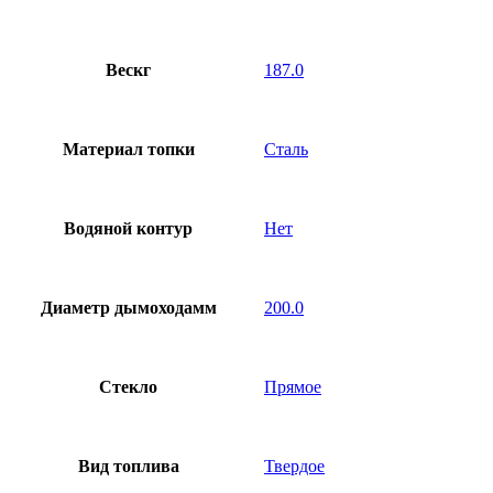
Вескг
187.0
Материал топки
Сталь
Водяной контур
Нет
Диаметр дымоходамм
200.0
Стекло
Прямое
Вид топлива
Твердое