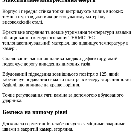
Корпус і передня стінка топки витримують вплив високих
температур завдяки використовуваному матеріалу —
високоякісній сталі.
Ефективне згоряння та довше утримання температури завдяки
облицюванню камери згоряння TERMOTEC —
теплонакопичувальний матеріал, що підвищує температуру в
камері.
Спалювання частинок палива завдяки дефлектору, який
подовжує дорогу виведення димових газів.
Вбудований підведення зовнішнього повітря ø 125, який
забезпечує подавання свіжого повітря в камеру згоряння зовні
будівлі, що впливає на краще горіння.
Точне регулювання тяги каміна за допомогою вбудованого
ударника.
Безпека на вищому рівні
Досконала герметичність забезпечується міцними зварними
швами в закритій камері згоряння.