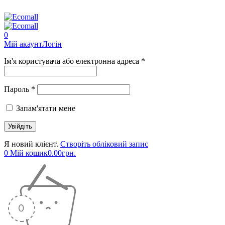
0
Мій акаунт
Логін
Ім'я користувача або електронна адреса *
Пароль *
Запам'ятати мене
Я новий клієнт.
Створіть обліковий запис
0
Мій кошик
0.00
грн.