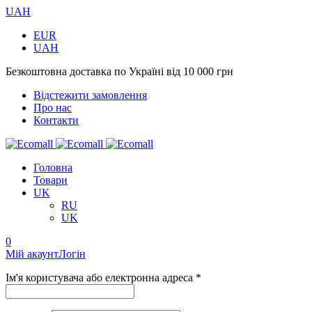
UAH
EUR
UAH
Безкоштовна доставка по Україні від 10 000 грн
Відстежити замовлення
Про нас
Контакти
Головна
Товари
UK
RU
UK
0
Мій акаунт
Логін
Ім'я користувача або електронна адреса *