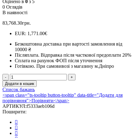
Оцінено в
0
з 5
0 Оглядів
В наявності
83,768.30
грн.
EUR
:
1,771.00€
Безкоштовна доставка при вартості замовлення від
10000 ₴
Післяплата.
Відправка після часткової предоплати 20%
Сплата на рахунок ФОП після уточнення
Готівкою.
При самовивозі з магазину м.Дніпро
Каминна
топка
Додати в кошик
Kratki
Список бажань
MAJA
<span class="ts-tooltip button-tooltip" data-title="Додати для
12
порівняння">Порівняти</span>
гільйотина
АРТИКУЛ:
f5333aeb106d
(12,0
Поширити:
кВт)
кількість