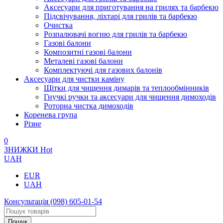
Аксесуари для приготування на грилях та барбекю
Підсвічування, ліхтарі для грилів та барбекю
Очистка
Розпалювачі вогню для грилів та барбекю
Газові балони
Композитні газові балони
Металеві газові балони
Комплектуючі для газових балонів
Аксесуари для чистки каміну
Щітки для чищення димарів та теплообмінників
Гнучкі ручки та аксесуари для чищення димоходів
Роторна чистка димоходів
Коренева група
Різне
0
ЗНИЖКИ
Hot
UAH
EUR
UAH
Консультація
(098) 605-01-54