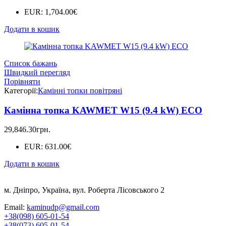
EUR
:
1,704.00€
Додати в кошик
Список бажань
Швидкий перегляд
Порівняти
Категорії:
Камінні топки повітряні
Камінна топка KAWMET W15 (9.4 kW) EСO
29,846.30
грн.
EUR
:
631.00€
Додати в кошик
м. Дніпро, Україна, вул. Роберта Лісовського 2
Email:
kaminudp@gmail.com
+38(098) 605-01-54
+38(073) 605-01-54