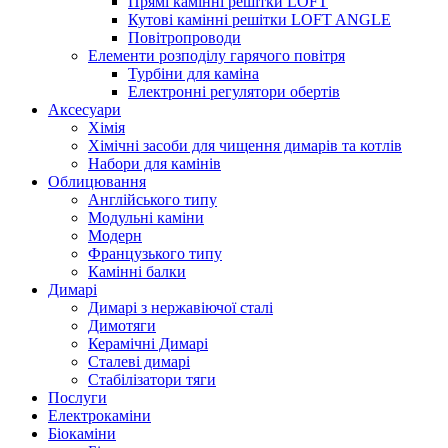
Прямі камінні решітки LOFT
Кутові камінні решітки LOFT ANGLE
Повітропроводи
Елементи розподілу гарячого повітря
Турбіни для каміна
Електронні регулятори обертів
Аксесуари
Хімія
Хімічні засоби для чищення димарів та котлів
Набори для камінів
Облицювання
Англійського типу
Модульні каміни
Модерн
Французького типу
Камінні балки
Димарі
Димарі з нержавіючої сталі
Димотяги
Керамічні Димарі
Сталеві димарі
Стабілізатори тяги
Послуги
Електрокаміни
Біокаміни