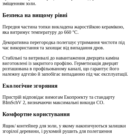
зміщенням золи.
Безпека на вищому рівні
Передня частина топки викладена жаростійкою керамікою,
яка витримує температуру до 660 °C.
Декоративна перегородка полегшує утримання чистоти під
час використання та захищає від випадання дров.
Стабільні та витривалі до навантаження дверцята каміна
виготовлені із закритого профілю. Герметизація дверцят
розташована в профільованому каналі, що гарантує його
належну адгезію й запобігає випаданню під час експлуатації.
Екологічне згоряння
Пристрій відповідає вимогам Екопроекту та стандарту
BImSchV 2, визначаючи максимальні викиди CO.
Комфортне користування
Ящик/ контейнер для золи, у якому накопичуються залишки
згорілої деревини, і рухомий рушить для полегшення