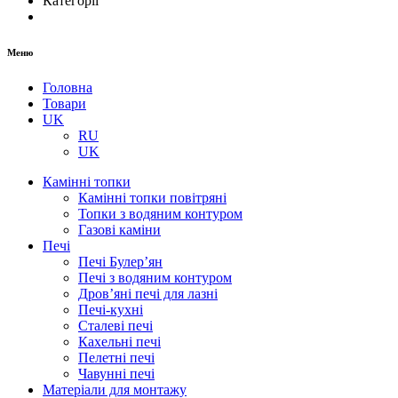
Категорії
Меню
Головна
Товари
UK
RU
UK
Камінні топки
Камінні топки повітряні
Топки з водяним контуром
Газові каміни
Печі
Печі Булер’ян
Печі з водяним контуром
Дров’яні печі для лазні
Печі-кухні
Сталеві печі
Кахельні печі
Пелетні печі
Чавунні печі
Матеріали для монтажу