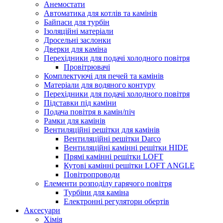
Анемостати
Автоматика для котлів та камінів
Байпаси для турбін
Ізоляційні матеріали
Дросельні заслонки
Дверки для каміна
Перехідники для подачі холодного повітря
Провітрювачі
Комплектуючі для печей та камінів
Матеріали для водяного контуру
Перехідники для подачі холодного повітря
Підставки під каміни
Подача повітря в камін/піч
Рамки для камінів
Вентиляційні решітки для камінів
Вентиляційні решітки Darco
Вентиляційні камінні решітки HIDE
Прямі камінні решітки LOFT
Кутові камінні решітки LOFT ANGLE
Повітропроводи
Елементи розподілу гарячого повітря
Турбіни для каміна
Електронні регулятори обертів
Аксесуари
Хімія