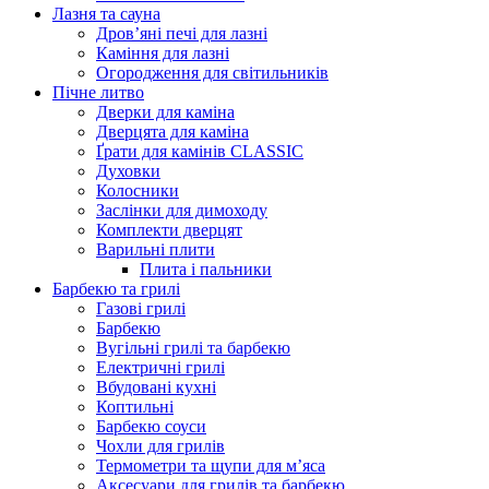
Лазня та сауна
Дров’яні печі для лазні
Каміння для лазні
Огородження для світильників
Пічне литво
Дверки для каміна
Дверцята для каміна
Ґрати для камінів CLASSIC
Духовки
Колосники
Заслінки для димоходу
Комплекти дверцят
Варильні плити
Плита і пальники
Барбекю та грилі
Газові грилі
Барбекю
Вугільні грилі та барбекю
Електричні грилі
Вбудовані кухні
Коптильні
Барбекю соуси
Чохли для грилів
Термометри та щупи для м’яса
Аксесуари для грилів та барбекю