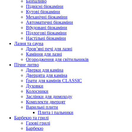
Біопаливо
Підвісні біокаміни
Кутові біокаміни
Механічні біокаміни
Автоматичні біокаміни
Вбудовані біокаміни
Підлогові біокаміни
Настільні біокаміни
Лазня та сауна
Дров’яні печі для лазні
Каміння для лазні
Огородження для світильників
Пічне литво
Дверки для каміна
Дверцята для каміна
Ґрати для камінів CLASSIC
Духовки
Колосники
Заслінки для димоходу
Комплекти дверцят
Варильні плити
Плита і пальники
Барбекю та грилі
Газові грилі
Барбекю