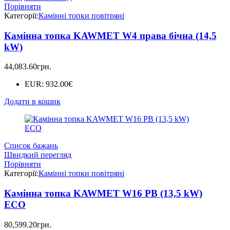
Порівняти
Категорії:
Камінні топки повітряні
Камінна топка KAWMET W4 права бічна (14,5
kW)
44,083.60
грн.
EUR
:
932.00€
Додати в кошик
Список бажань
Швидкий перегляд
Порівняти
Категорії:
Камінні топки повітряні
Камінна топка KAWMET W16 PB (13,5 kW)
ECO
80,599.20
грн.