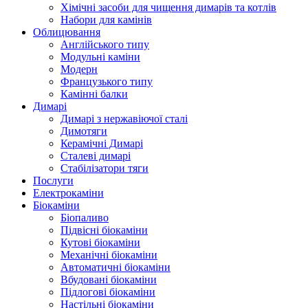
Хімічні засоби для чищення димарів та котлів
Набори для камінів
Облицювання
Англійського типу
Модульні каміни
Модерн
Французького типу
Камінні балки
Димарі
Димарі з нержавіючої сталі
Димотяги
Керамічні Димарі
Сталеві димарі
Стабілізатори тяги
Послуги
Електрокаміни
Біокаміни
Біопаливо
Підвісні біокаміни
Кутові біокаміни
Механічні біокаміни
Автоматичні біокаміни
Вбудовані біокаміни
Підлогові біокаміни
Настільні біокаміни