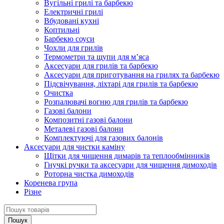
Вугільні грилі та барбекю
Електричні грилі
Вбудовані кухні
Коптильні
Барбекю соуси
Чохли для грилів
Термометри та щупи для м’яса
Аксесуари для грилів та барбекю
Аксесуари для приготування на грилях та барбекю
Підсвічування, ліхтарі для грилів та барбекю
Очистка
Розпалювачі вогню для грилів та барбекю
Газові балони
Композитні газові балони
Металеві газові балони
Комплектуючі для газових балонів
Аксесуари для чистки каміну
Щітки для чищення димарів та теплообмінників
Гнучкі ручки та аксесуари для чищення димоходів
Роторна чистка димоходів
Коренева група
Різне