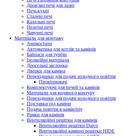
Дров’яні печі для лазні
Печі-кухні
Сталеві печі
Кахельні печі
Пелетні печі
Чавунні печі
Матеріали для монтажу
Анемостати
Автоматика для котлів та камінів
Байпаси для турбін
Ізоляційні матеріали
Дросельні заслонки
Дверки для каміна
Перехідники для подачі холодного повітря
Провітрювачі
Комплектуючі для печей та камінів
Матеріали для водяного контуру
Перехідники для подачі холодного повітря
Підставки під каміни
Подача повітря в камін/піч
Рамки для камінів
Вентиляційні решітки для камінів
Вентиляційні решітки Darco
Вентиляційні камінні решітки HIDE