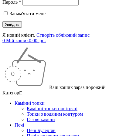
Пароль *
Запам'ятати мене
Я новий клієнт.
Створіть обліковий запис
0
Мій кошик
0.00
грн.
Ваш кошик зараз порожній
Категорії
Камінні топки
Камінні топки повітряні
Топки з водяним контуром
Газові каміни
Печі
Печі Булер’ян
Печі з водяним контуром