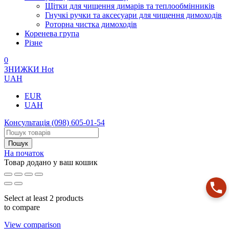
Щітки для чищення димарів та теплообмінників
Гнучкі ручки та аксесуари для чищення димоходів
Роторна чистка димоходів
Коренева група
Різне
0
ЗНИЖКИ
Hot
UAH
EUR
UAH
Консультація
(098) 605-01-54
На початок
Товар додано у ваш кошик
Select at least 2 products
to compare
View comparison