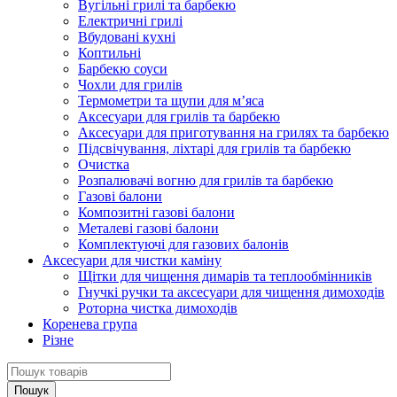
Вугільні грилі та барбекю
Електричні грилі
Вбудовані кухні
Коптильні
Барбекю соуси
Чохли для грилів
Термометри та щупи для м’яса
Аксесуари для грилів та барбекю
Аксесуари для приготування на грилях та барбекю
Підсвічування, ліхтарі для грилів та барбекю
Очистка
Розпалювачі вогню для грилів та барбекю
Газові балони
Композитні газові балони
Металеві газові балони
Комплектуючі для газових балонів
Аксесуари для чистки каміну
Щітки для чищення димарів та теплообмінників
Гнучкі ручки та аксесуари для чищення димоходів
Роторна чистка димоходів
Коренева група
Різне