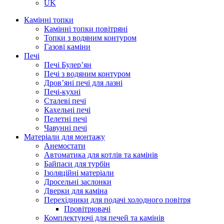
UK
Камінні топки
Камінні топки повітряні
Топки з водяним контуром
Газові каміни
Печі
Печі Булер’ян
Печі з водяним контуром
Дров’яні печі для лазні
Печі-кухні
Сталеві печі
Кахельні печі
Пелетні печі
Чавунні печі
Матеріали для монтажу
Анемостати
Автоматика для котлів та камінів
Байпаси для турбін
Ізоляційні матеріали
Дросельні заслонки
Дверки для каміна
Перехідники для подачі холодного повітря
Провітрювачі
Комплектуючі для печей та камінів