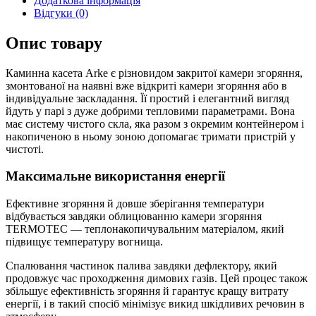
Додаткова інформація
Відгуки (0)
Опис товару
Каминна касета Arke є різновидом закритої камери згоряння,
змонтованої на наявні вже відкриті камери згоряння або в
індивідуальне заскладання. Її простий і елегантний вигляд
йдуть у парі з дуже добрими тепловими параметрами. Вона
має систему чистого скла, яка разом з окремим контейнером і
накопиченою в ньому зоною допомагає тримати пристрій у
чистоті.
Максимальне використання енергії
Ефективне згоряння й довше зберігання температури
відбувається завдяки облицюванню камери згоряння
TERMOTEC — теплонакопичувальним матеріалом, який
підвищує температуру вогнища.
Спалювання частинок палива завдяки дефлектору, який
продовжує час проходження димових газів. Цей процес також
збільшує ефективність згоряння й гарантує кращу витрату
енергії, і в такий спосіб мінімізує викид шкідливих речовин в