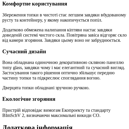
Комфортне користування
Збереження топки в чистоті стає легшим завдяки вбудованому
русту та контейнеру, у якому накопичується попіл.
Додатково обмежена налипання кіптяви настає завдяки
доведеній системі чистого скла. Повітряна завіса відгоряє скло
від камери згоряння. Завдяки цьому воно не забруднюється.
Сучасний дизайн
Вона обладнана одиночною декоративною скляною панеллю
типу glass, завдяки чому і має елегантний та сучасний вигляд.
Застосування такого рішення оптично збільшує передню
частину топки та підкреслює споглядання вогню.
Дверцята топки обладнані зручною ручкою.
Екологічне згоряння
Пристрій відповідає вимогам Екопроекту та стандарту
BImSchV 2, визначаючи максимальні викиди CO.
Додаткова інформація