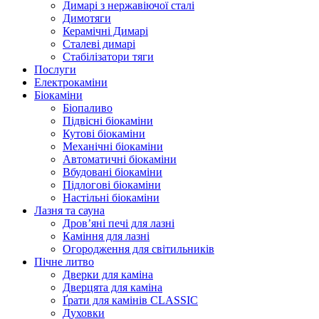
Димарі з нержавіючої сталі
Димотяги
Керамічні Димарі
Сталеві димарі
Стабілізатори тяги
Послуги
Електрокаміни
Біокаміни
Біопаливо
Підвісні біокаміни
Кутові біокаміни
Механічні біокаміни
Автоматичні біокаміни
Вбудовані біокаміни
Підлогові біокаміни
Настільні біокаміни
Лазня та сауна
Дров’яні печі для лазні
Каміння для лазні
Огородження для світильників
Пічне литво
Дверки для каміна
Дверцята для каміна
Ґрати для камінів CLASSIC
Духовки