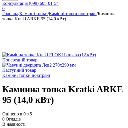
Консультація
(098) 605-01-54
0
Головна
/
Камінні топки
/
Камінні топки повітряні
/
Каминна
топка Kratki ARKE 95 (14,0 кВт)
Попередній товар
Наступний товар
Камінні топки повітряні
Каминна топка Kratki ARKE
95 (14,0 кВт)
Оцінено в
0
з 5
0 Оглядів
В наявності