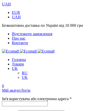
UAH
EUR
UAH
Безкоштовна доставка по Україні від 10 000 грн
Відстежити замовлення
Про нас
Контакти
Головна
Товари
UK
RU
UK
0
Мій акаунт
Логін
Ім'я користувача або електронна адреса *