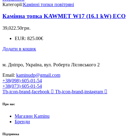
Категорії:
Камінні топки повітряні
Камінна топка KAWMET W17 (16.1 kW) EСO
39,022.50
грн.
EUR
:
825.00€
Додати в кошик
м. Дніпро, Україна, вул. Роберта Лісовського 2
Email:
kaminudp@gmail.com
+38(098) 605-01-54
+38(073) 605-01-54
Tb-icon-brand-facebook
Tb-icon-brand-instagram
Про нас
Магазин Kaminu
Бренди
Підтримка