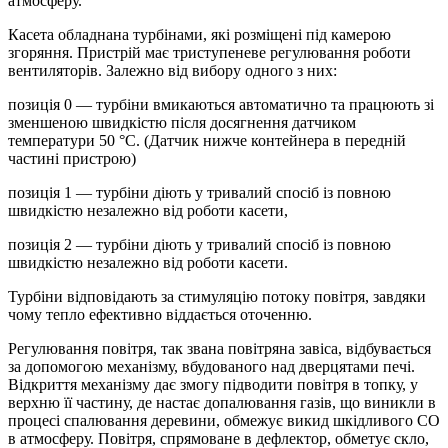
атмосферу.
Касета обладнана турбінами, які розміщені під камерою
згоряння. Пристрій має триступеневе регулювання роботи
вентиляторів. Залежно від вибору одного з них:
позиція 0 — турбіни вмикаються автоматично та працюють зі
зменшеною швидкістю після досягнення датчиком
температури 50 °C. (Датчик нижче контейнера в передній
частині пристрою)
позиція 1 — турбіни діють у тривалий спосіб із повною
швидкістю незалежно від роботи касети,
позиція 2 — турбіни діють у тривалий спосіб із повною
швидкістю незалежно від роботи касети.
Турбіни відповідають за стимуляцію потоку повітря, завдяки
чому тепло ефективно віддається оточенню.
Регулювання повітря, так звана повітряна завіса, відбувається
за допомогою механізму, вбудованого над дверцятами печі.
Відкриття механізму дає змогу підводити повітря в топку, у
верхню її частину, де настає допалювання газів, що виникли в
процесі спалювання деревини, обмежує викид шкідливого СО
в атмосферу. Повітря, спрямоване в дефлектор, обметує скло,