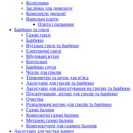
Колосники
Заслінки для димоходу
Комплекти дверцят
Варильні плити
Плита і пальники
Барбекю та грилі
Газові грилі
Барбекю
Вугільні грилі та барбекю
Електричні грилі
Вбудовані кухні
Коптильні
Барбекю соуси
Чохли для грилів
Термометри та щупи для м’яса
Аксесуари для грилів та барбекю
Аксесуари для приготування на грилях та барбекю
Підсвічування, ліхтарі для грилів та барбекю
Очистка
Розпалювачі вогню для грилів та барбекю
Газові балони
Композитні газові балони
Металеві газові балони
Комплектуючі для газових балонів
Аксесуари для чистки каміну