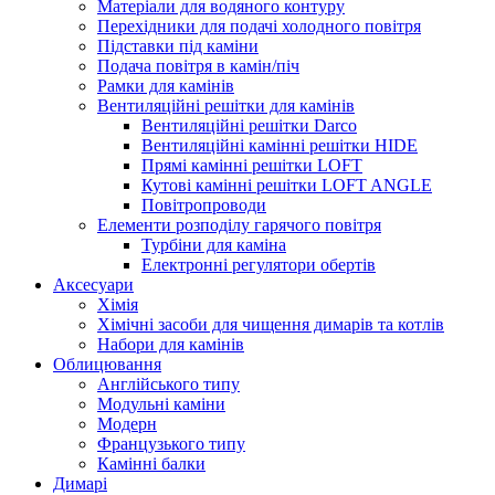
Матеріали для водяного контуру
Перехідники для подачі холодного повітря
Підставки під каміни
Подача повітря в камін/піч
Рамки для камінів
Вентиляційні решітки для камінів
Вентиляційні решітки Darco
Вентиляційні камінні решітки HIDE
Прямі камінні решітки LOFT
Кутові камінні решітки LOFT ANGLE
Повітропроводи
Елементи розподілу гарячого повітря
Турбіни для каміна
Електронні регулятори обертів
Аксесуари
Хімія
Хімічні засоби для чищення димарів та котлів
Набори для камінів
Облицювання
Англійського типу
Модульні каміни
Модерн
Французького типу
Камінні балки
Димарі