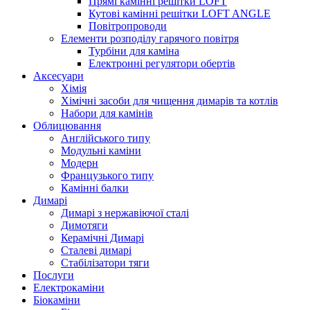
Прямі камінні решітки LOFT
Кутові камінні решітки LOFT ANGLE
Повітропроводи
Елементи розподілу гарячого повітря
Турбіни для каміна
Електронні регулятори обертів
Аксесуари
Хімія
Хімічні засоби для чищення димарів та котлів
Набори для камінів
Облицювання
Англійського типу
Модульні каміни
Модерн
Французького типу
Камінні балки
Димарі
Димарі з нержавіючої сталі
Димотяги
Керамічні Димарі
Сталеві димарі
Стабілізатори тяги
Послуги
Електрокаміни
Біокаміни