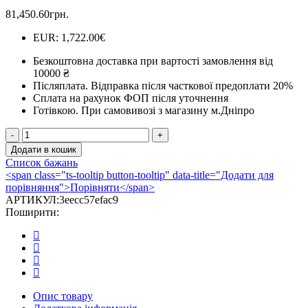
81,450.60
грн.
EUR
:
1,722.00€
Безкоштовна доставка при вартості замовлення від
10000 ₴
Післяплата.
Відправка після часткової предоплати 20%
Сплата на рахунок ФОП після уточнення
Готівкою.
При самовивозі з магазину м.Дніпро
Каминна
топка
Додати в кошик
Kratki
Список бажань
ARKE
<span class="ts-tooltip button-tooltip" data-title="Додати для
95
порівняння">Порівняти</span>
(14,0
АРТИКУЛ:
3eecc57efac9
кВт)
Поширити:
кількість
Опис товару