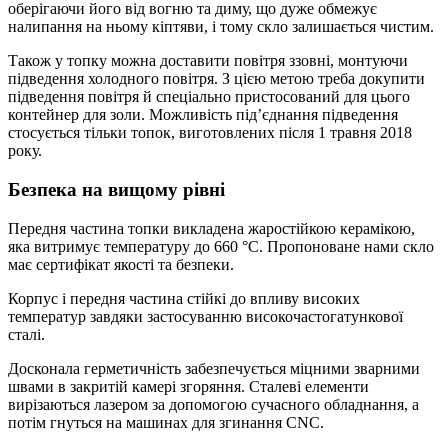
оберігаючи його від вогню та диму, що дуже обмежує
налипання на ньому кіптяви, і тому скло залишається чистим.
Також у топку можна доставити повітря ззовні, монтуючи
підведення холодного повітря. З цією метою треба докупити
підведення повітря й спеціально пристосований для цього
контейнер для золи. Можливість під’єднання підведення
стосується тільки топок, виготовлених після 1 травня 2018
року.
Безпека на вищому рівні
Передня частина топки викладена жаростійкою керамікою,
яка витримує температуру до 660 °C. Пропоноване нами скло
має сертифікат якості та безпеки.
Корпус і передня частина стійкі до впливу високих
температур завдяки застосуванню високочастогатункової
сталі.
Досконала герметичність забезпечується міцними зварними
швами в закритій камері згоряння. Сталеві елементи
вирізаються лазером за допомогою сучасного обладнання, а
потім гнуться на машинах для згинання CNC.