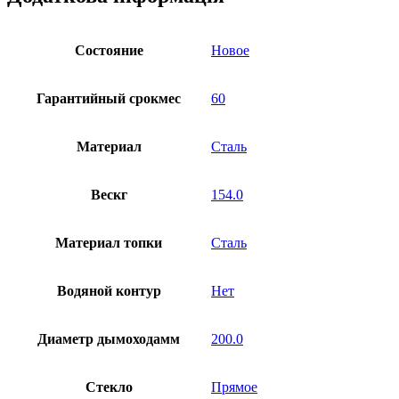
Состояние
Новое
Гарантийный срокмес
60
Материал
Сталь
Вескг
154.0
Материал топки
Сталь
Водяной контур
Нет
Диаметр дымоходамм
200.0
Стекло
Прямое