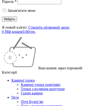
Пароль *
Запам'ятати мене
Я новий клієнт.
Створіть обліковий запис
0
Мій кошик
0.00
грн.
Ваш кошик зараз порожній
Категорії
Камінні топки
Камінні топки повітряні
Топки з водяним контуром
Газові каміни
Печі
Печі Булер’ян
Печі з водяним контуром