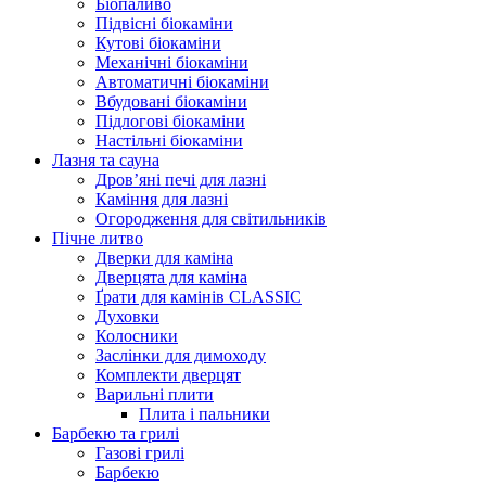
Біопаливо
Підвісні біокаміни
Кутові біокаміни
Механічні біокаміни
Автоматичні біокаміни
Вбудовані біокаміни
Підлогові біокаміни
Настільні біокаміни
Лазня та сауна
Дров’яні печі для лазні
Каміння для лазні
Огородження для світильників
Пічне литво
Дверки для каміна
Дверцята для каміна
Ґрати для камінів CLASSIC
Духовки
Колосники
Заслінки для димоходу
Комплекти дверцят
Варильні плити
Плита і пальники
Барбекю та грилі
Газові грилі
Барбекю