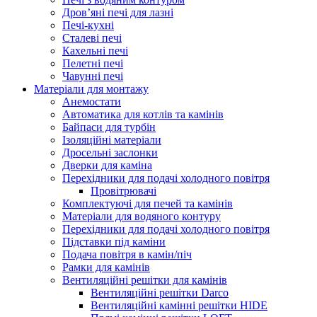
Дров’яні печі для лазні
Печі-кухні
Сталеві печі
Кахельні печі
Пелетні печі
Чавунні печі
Матеріали для монтажу
Анемостати
Автоматика для котлів та камінів
Байпаси для турбін
Ізоляційні матеріали
Дросельні заслонки
Дверки для каміна
Перехідники для подачі холодного повітря
Провітрювачі
Комплектуючі для печей та камінів
Матеріали для водяного контуру
Перехідники для подачі холодного повітря
Підставки під каміни
Подача повітря в камін/піч
Рамки для камінів
Вентиляційні решітки для камінів
Вентиляційні решітки Darco
Вентиляційні камінні решітки HIDE