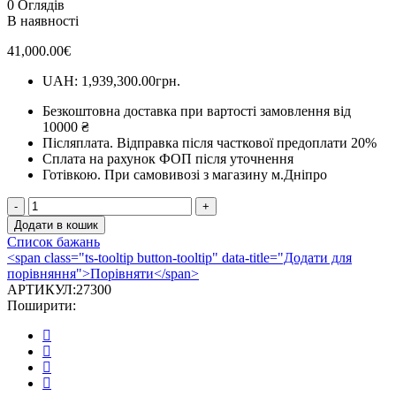
0 Оглядів
В наявності
41,000.00
€
UAH
:
1,939,300.00грн.
Безкоштовна доставка при вартості замовлення від
10000 ₴
Післяплата.
Відправка після часткової предоплати 20%
Сплата на рахунок ФОП після уточнення
Готівкою.
При самовивозі з магазину м.Дніпро
КАМІНОМПЛЕКТ
ARTIFLAME
Додати в кошик
LESTER
Список бажань
AF28
<span class="ts-tooltip button-tooltip" data-title="Додати для
БІЛИЙ
порівняння">Порівняти</span>
Б'ЯНКО
АРТИКУЛ:
27300
кількість
Поширити: