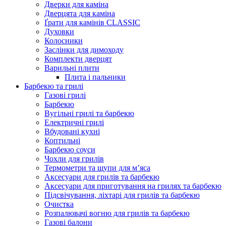
Дверки для каміна
Дверцята для каміна
Ґрати для камінів CLASSIC
Духовки
Колосники
Заслінки для димоходу
Комплекти дверцят
Варильні плити
Плита і пальники
Барбекю та грилі
Газові грилі
Барбекю
Вугільні грилі та барбекю
Електричні грилі
Вбудовані кухні
Коптильні
Барбекю соуси
Чохли для грилів
Термометри та щупи для м’яса
Аксесуари для грилів та барбекю
Аксесуари для приготування на грилях та барбекю
Підсвічування, ліхтарі для грилів та барбекю
Очистка
Розпалювачі вогню для грилів та барбекю
Газові балони