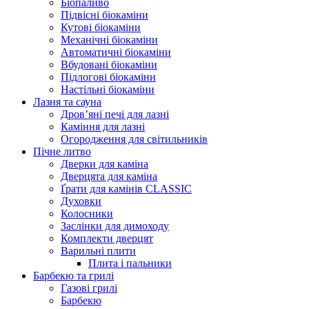
Біопаливо
Підвісні біокаміни
Кутові біокаміни
Механічні біокаміни
Автоматичні біокаміни
Вбудовані біокаміни
Підлогові біокаміни
Настільні біокаміни
Лазня та сауна
Дров’яні печі для лазні
Каміння для лазні
Огородження для світильників
Пічне литво
Дверки для каміна
Дверцята для каміна
Ґрати для камінів CLASSIC
Духовки
Колосники
Заслінки для димоходу
Комплекти дверцят
Варильні плити
Плита і пальники
Барбекю та грилі
Газові грилі
Барбекю