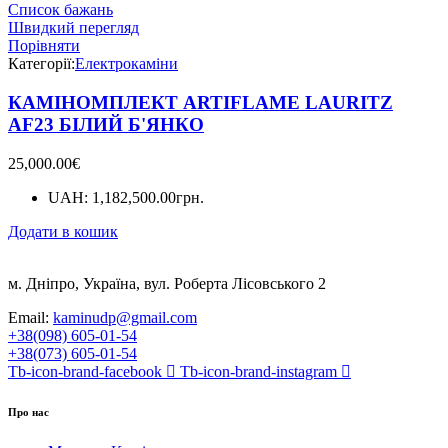
Список бажань
Швидкий перегляд
Порівняти
Категорії:
Електрокаміни
КАМІНОМПЛЕКТ ARTIFLAME LAURITZ
AF23 БІЛИЙ Б'ЯНКО
25,000.00
€
UAH
:
1,182,500.00грн.
Додати в кошик
м. Дніпро, Україна, вул. Роберта Лісовського 2
Email:
kaminudp@gmail.com
+38(098) 605-01-54
+38(073) 605-01-54
Tb-icon-brand-facebook
Tb-icon-brand-instagram
Про нас