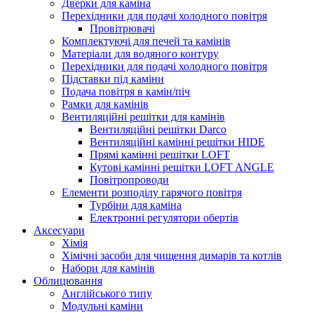
Дверки для каміна
Перехідники для подачі холодного повітря
Провітрювачі
Комплектуючі для печей та камінів
Матеріали для водяного контуру
Перехідники для подачі холодного повітря
Підставки під каміни
Подача повітря в камін/піч
Рамки для камінів
Вентиляційні решітки для камінів
Вентиляційні решітки Darco
Вентиляційні камінні решітки HIDE
Прямі камінні решітки LOFT
Кутові камінні решітки LOFT ANGLE
Повітропроводи
Елементи розподілу гарячого повітря
Турбіни для каміна
Електронні регулятори обертів
Аксесуари
Хімія
Хімічні засоби для чищення димарів та котлів
Набори для камінів
Облицювання
Англійського типу
Модульні каміни