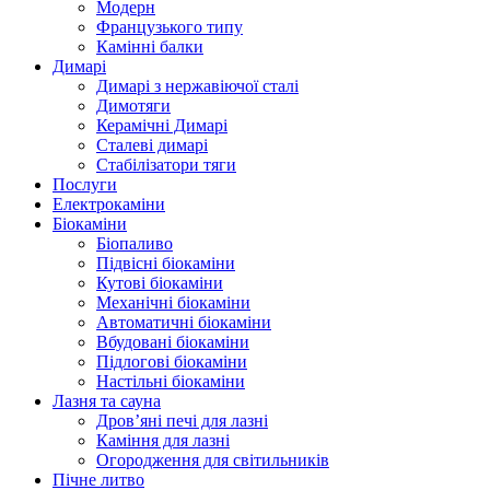
Модерн
Французького типу
Камінні балки
Димарі
Димарі з нержавіючої сталі
Димотяги
Керамічні Димарі
Сталеві димарі
Стабілізатори тяги
Послуги
Електрокаміни
Біокаміни
Біопаливо
Підвісні біокаміни
Кутові біокаміни
Механічні біокаміни
Автоматичні біокаміни
Вбудовані біокаміни
Підлогові біокаміни
Настільні біокаміни
Лазня та сауна
Дров’яні печі для лазні
Каміння для лазні
Огородження для світильників
Пічне литво