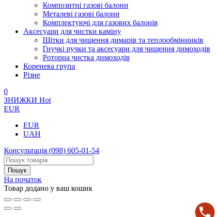
Композитні газові балони
Металеві газові балони
Комплектуючі для газових балонів
Аксесуари для чистки каміну
Щітки для чищення димарів та теплообмінників
Гнучкі ручки та аксесуари для чищення димоходів
Роторна чистка димоходів
Коренева група
Різне
0
ЗНИЖКИ
Hot
EUR
EUR
UAH
Консультація
(098) 605-01-54
На початок
Товар додано у ваш кошик