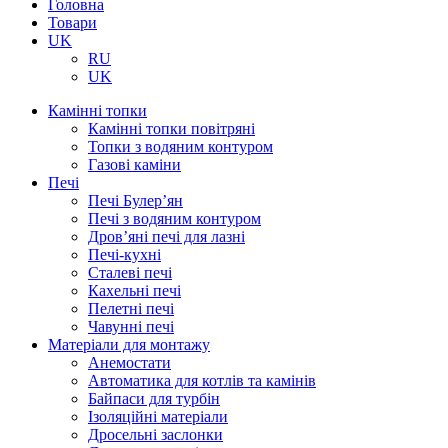
Головна
Товари
UK
RU
UK
Камінні топки
Камінні топки повітряні
Топки з водяним контуром
Газові каміни
Печі
Печі Булер’ян
Печі з водяним контуром
Дров’яні печі для лазні
Печі-кухні
Сталеві печі
Кахельні печі
Пелетні печі
Чавунні печі
Матеріали для монтажу
Анемостати
Автоматика для котлів та камінів
Байпаси для турбін
Ізоляційні матеріали
Дросельні заслонки