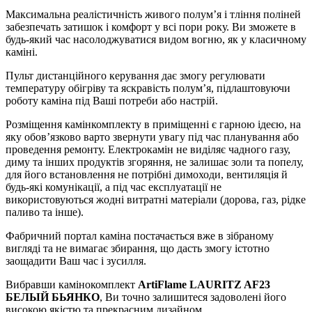
Максимальна реалістичність живого полум’я і тління поліней
забезпечать затишок і комфорт у всі пори року. Ви зможете в
будь-який час насолоджуватися видом вогню, як у класичному
каміні.
Пульт дистанційного керування дає змогу регулювати
температуру обігріву та яскравість полум’я, підлаштовуючи
роботу каміна під Ваші потреби або настрій.
Розміщення камінкомплекту в приміщенні є гарною ідеєю, на
яку обов’язково варто звернути увагу під час планування або
проведення ремонту. Електрокамін не виділяє чадного газу,
диму та інших продуктів згоряння, не залишає золи та попелу,
для його встановлення не потрібні димоходи, вентиляція й
будь-які комунікації, а під час експлуатації не
використовуються жодні витратні матеріали (дорова, газ, рідке
паливо та інше).
Фабричний портал каміна постачається вже в зібраному
вигляді та не вимагає збирання, що дасть змогу істотно
заощадити Ваш час і зусилля.
Вибравши камінокомплект
ArtiFlame LAURITZ AF23
БЕЛЫЙ
БЬЯНКО
, Ви точно залишитеся задоволені його
високою якістю та прекрасним дизайном.