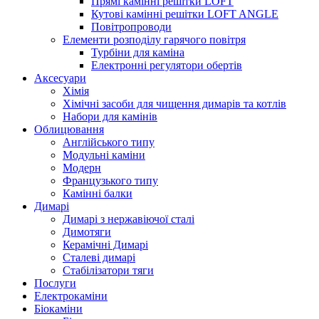
Прямі камінні решітки LOFT
Кутові камінні решітки LOFT ANGLE
Повітропроводи
Елементи розподілу гарячого повітря
Турбіни для каміна
Електронні регулятори обертів
Аксесуари
Хімія
Хімічні засоби для чищення димарів та котлів
Набори для камінів
Облицювання
Англійського типу
Модульні каміни
Модерн
Французького типу
Камінні балки
Димарі
Димарі з нержавіючої сталі
Димотяги
Керамічні Димарі
Сталеві димарі
Стабілізатори тяги
Послуги
Електрокаміни
Біокаміни