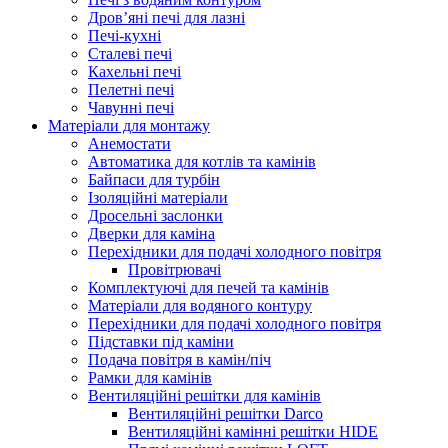
Дров’яні печі для лазні
Печі-кухні
Сталеві печі
Кахельні печі
Пелетні печі
Чавунні печі
Матеріали для монтажу
Анемостати
Автоматика для котлів та камінів
Байпаси для турбін
Ізоляційні матеріали
Дросельні заслонки
Дверки для каміна
Перехідники для подачі холодного повітря
Провітрювачі
Комплектуючі для печей та камінів
Матеріали для водяного контуру
Перехідники для подачі холодного повітря
Підставки під каміни
Подача повітря в камін/піч
Рамки для камінів
Вентиляційні решітки для камінів
Вентиляційні решітки Darco
Вентиляційні камінні решітки HIDE