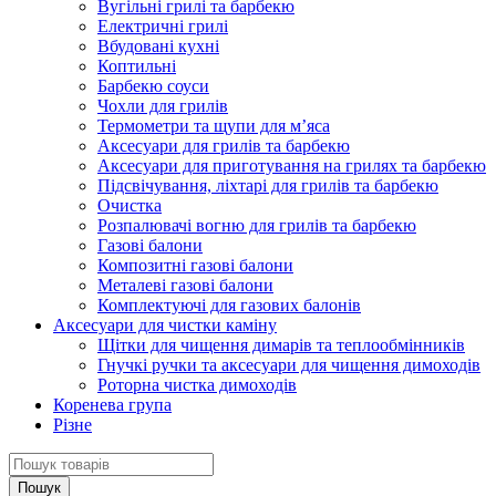
Вугільні грилі та барбекю
Електричні грилі
Вбудовані кухні
Коптильні
Барбекю соуси
Чохли для грилів
Термометри та щупи для м’яса
Аксесуари для грилів та барбекю
Аксесуари для приготування на грилях та барбекю
Підсвічування, ліхтарі для грилів та барбекю
Очистка
Розпалювачі вогню для грилів та барбекю
Газові балони
Композитні газові балони
Металеві газові балони
Комплектуючі для газових балонів
Аксесуари для чистки каміну
Щітки для чищення димарів та теплообмінників
Гнучкі ручки та аксесуари для чищення димоходів
Роторна чистка димоходів
Коренева група
Різне