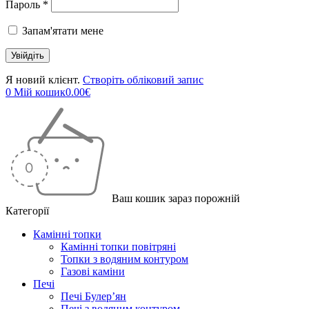
Пароль *
Запам'ятати мене
Я новий клієнт.
Створіть обліковий запис
0
Мій кошик
0.00
€
Ваш кошик зараз порожній
Категорії
Камінні топки
Камінні топки повітряні
Топки з водяним контуром
Газові каміни
Печі
Печі Булер’ян
Печі з водяним контуром