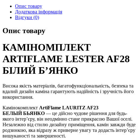
Опис товару
Додаткова інформація
Відгуки (0)
Опис товару
КАМІНОМПЛЕКТ
ARTIFLAME LESTER AF28
БІЛИЙ Б’ЯНКО
Висока якість матеріалів, багатофункціональність, безпека та
вдалий дизайн каміна гарантують надійність і зручність його
використання.
Камінокомплект
ArtiFlame LAURITZ AF23
БЕЛЫЙ
БЬЯНКО
— це дійсно чудове рішення для будь-
якого інтер’єру, він неодмінно стане прикрасою Вашої оселі.
Незалежно від стилю дизайну приміщення, камін завжди буде
родзинкою, яка відразу ж приверне увагу та додасть інтер’єру
вишуканості та завершеності.