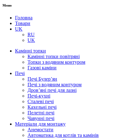
Меню
Головна
Товари
UK
RU
UK
Камінні топки
Камінні топки повітряні
Топки з водяним контуром
Газові каміни
Печі
Печі Булер’ян
Печі з водяним контуром
Дров’яні печі для лазні
Печі-кухні
Сталеві печі
Кахельні печі
Пелетні печі
Чавунні печі
Матеріали для монтажу
Анемостати
Автоматика для котлів та камінів