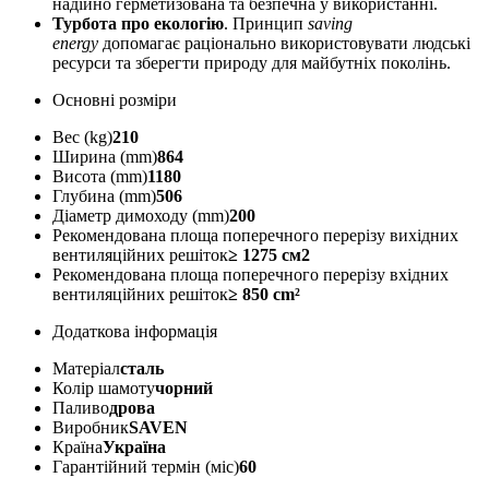
надійно герметизована та безпечна у використанні.
Турбота про екологію
. Принцип
saving
energy
допомагає раціонально використовувати людські
ресурси та зберегти природу для майбутніх поколінь.
Основні розміри
Вес (kg)
210
Ширина (mm)
864
Висота (mm)
1180
Глубина (mm)
506
Діаметр димоходу (mm)
200
Рекомендована площа поперечного перерізу вихідних
вентиляційних решіток
≥ 1275 см2
Рекомендована площа поперечного перерізу вхідних
вентиляційних решіток
≥ 850 cm²
Додаткова інформація
Матеріал
сталь
Колір шамоту
чорний
Паливо
дрова
Виробник
SAVEN
Країна
Україна
Гарантійний термін (міс)
60