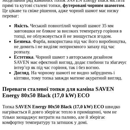
Модельний ряд камінних топок SAVEN Energy Black містить
прямі та кутові сталеві топки,
футеровані чорним шамотом
.
Це цікаве та свіже рішення, адже чорний шамот має низку
переваг:
Якість
. Чеський повнотілий чорний шамот 35 мм
завтовшки не блякне за високих температур горіння в
топці, не облужовується й не знищується згодом.
Безпека
. Фарба, використана під час його виробництва,
не димить і не виділяє неприємного запаху під час
розпалу.
Естетика
. Чорний шамот з авторським дизайном
SAVEN має ефектний вигляд, додає глибини та збагачує
інтер’єр як під час горіння, так і без вогню.
Догляд
. На чорному шамоті не видно забруднень і
кіптяви, тому топка завжди матиме акуратний вигляд.
Переваги сталевої топки для каміна SAVEN
Energy 80х50 Black (17,0 kW) ECO
Топка
SAVEN Energy 80х50 Black
(17,0 kW) ECO
швидко
нагрівається й довго зберігає тепло в приміщенні, чим не
тільки заощаджує витрати на паливо, але й зберігає
комфортну температуру та затишок у домі.