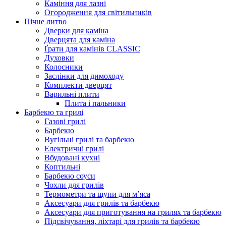
Каміння для лазні
Огородження для світильників
Пічне литво
Дверки для каміна
Дверцята для каміна
Ґрати для камінів CLASSIC
Духовки
Колосники
Заслінки для димоходу
Комплекти дверцят
Варильні плити
Плита і пальники
Барбекю та грилі
Газові грилі
Барбекю
Вугільні грилі та барбекю
Електричні грилі
Вбудовані кухні
Коптильні
Барбекю соуси
Чохли для грилів
Термометри та щупи для м’яса
Аксесуари для грилів та барбекю
Аксесуари для приготування на грилях та барбекю
Підсвічування, ліхтарі для грилів та барбекю