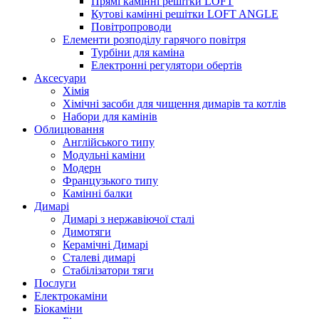
Прямі камінні решітки LOFT
Кутові камінні решітки LOFT ANGLE
Повітропроводи
Елементи розподілу гарячого повітря
Турбіни для каміна
Електронні регулятори обертів
Аксесуари
Хімія
Хімічні засоби для чищення димарів та котлів
Набори для камінів
Облицювання
Англійського типу
Модульні каміни
Модерн
Французького типу
Камінні балки
Димарі
Димарі з нержавіючої сталі
Димотяги
Керамічні Димарі
Сталеві димарі
Стабілізатори тяги
Послуги
Електрокаміни
Біокаміни