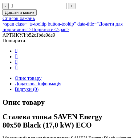
Камінна
топка
Додати в кошик
SAVEN
Список бажань
Energy
<span class="ts-tooltip button-tooltip" data-title="Додати для
80х50
порівняння">Порівняти</span>
Black
АРТИКУЛ:
b52c1bde0de9
(17,0
Поширити:
kW)
ECO
кількість
Опис товару
Додаткова інформація
Відгуки (0)
Опис товару
Сталева топка SAVEN Energy
80х50 Black (17,0 kW) ECO