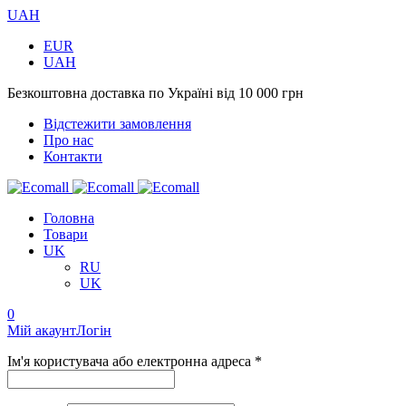
UAH
EUR
UAH
Безкоштовна доставка по Україні від 10 000 грн
Відстежити замовлення
Про нас
Контакти
Головна
Товари
UK
RU
UK
0
Мій акаунт
Логін
Ім'я користувача або електронна адреса *