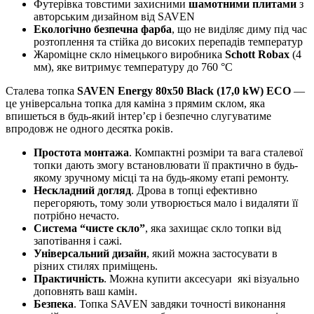
Футерівка товстими захисними
шамотними плитами
з
авторським дизайном від SAVEN
Екологічно безпечна фарба
, що не виділяє диму під час
розтоплення та стійка до високих перепадів температур
Жароміцне скло німецького виробника
Schott Robax
(4
мм), яке витримує температуру до 760 °C
Сталева топка
SAVEN Energy 80х50
Black (17,0 kW) ECO
—
це універсальна топка для каміна з прямим склом, яка
впишеться в будь-який інтер’єр і безпечно слугуватиме
впродовж не одного десятка років.
Простота монтажа
. Компактні розміри та вага сталевої
топки дають змогу встановлювати її практично в будь-
якому зручному місці та на будь-якому етапі ремонту.
Нескладний догляд
. Дрова в топці ефективно
перегоряють, тому золи утворюється мало і видаляти її
потрібно нечасто.
Система “чисте скло”
, яка захищає скло топки від
запотівання і сажі.
Універсальний дизайн
, який можна застосувати в
різних стилях приміщень.
Практичність
. Можна купити аксесуари які візуально
доповнять ваш камін.
Безпека
. Топка SAVEN завдяки точності виконання