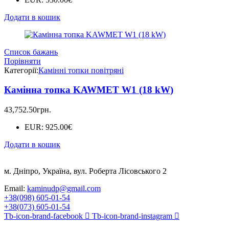
Додати в кошик
Список бажань
Порівняти
Категорії:
Камінні топки повітряні
Камінна топка KAWMET W1 (18 kW)
43,752.50
грн.
EUR
:
925.00€
Додати в кошик
м. Дніпро, Україна, вул. Роберта Лісовського 2
Email:
kaminudp@gmail.com
+38(098) 605-01-54
+38(073) 605-01-54
Tb-icon-brand-facebook
Tb-icon-brand-instagram