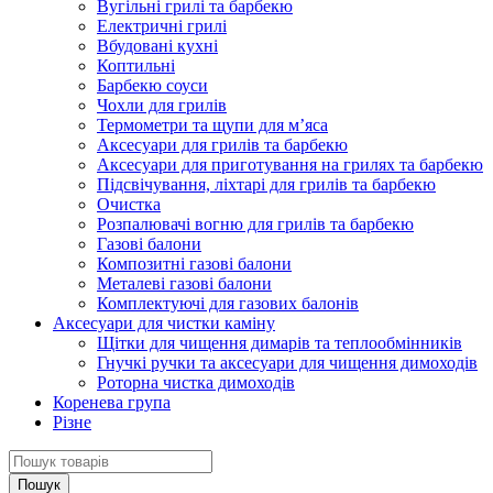
Вугільні грилі та барбекю
Електричні грилі
Вбудовані кухні
Коптильні
Барбекю соуси
Чохли для грилів
Термометри та щупи для м’яса
Аксесуари для грилів та барбекю
Аксесуари для приготування на грилях та барбекю
Підсвічування, ліхтарі для грилів та барбекю
Очистка
Розпалювачі вогню для грилів та барбекю
Газові балони
Композитні газові балони
Металеві газові балони
Комплектуючі для газових балонів
Аксесуари для чистки каміну
Щітки для чищення димарів та теплообмінників
Гнучкі ручки та аксесуари для чищення димоходів
Роторна чистка димоходів
Коренева група
Різне