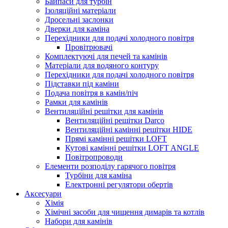
Байпаси для турбін
Ізоляційні матеріали
Дросельні заслонки
Дверки для каміна
Перехідники для подачі холодного повітря
Провітрювачі
Комплектуючі для печей та камінів
Матеріали для водяного контуру
Перехідники для подачі холодного повітря
Підставки під каміни
Подача повітря в камін/піч
Рамки для камінів
Вентиляційні решітки для камінів
Вентиляційні решітки Darco
Вентиляційні камінні решітки HIDE
Прямі камінні решітки LOFT
Кутові камінні решітки LOFT ANGLE
Повітропроводи
Елементи розподілу гарячого повітря
Турбіни для каміна
Електронні регулятори обертів
Аксесуари
Хімія
Хімічні засоби для чищення димарів та котлів
Набори для камінів