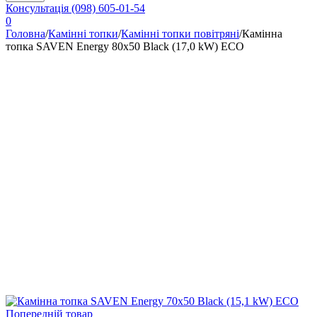
Консультація
(098) 605-01-54
0
Головна
/
Камінні топки
/
Камінні топки повітряні
/
Камінна
топка SAVEN Energy 80х50 Black (17,0 kW) ECO
Попередній товар