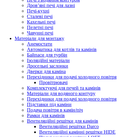
Дров’яні печі для лазні
Печі-кухні
Сталеві печі
Кахельні печі
Пелетні печі
Чавунні печі
Матеріали для монтажу
Анемостати
Автоматика для котлів та камінів
Байпаси для турбін
Ізоляційні матеріали
Дросельні заслонки
Дверки для каміна
Перехідники для подачі холодного повітря
Провітрювачі
Комплектуючі для печей та камінів
Матеріали для водяного контуру
Перехідники для подачі холодного повітря
Підставки під каміни
Подача повітря в камін/піч
Рамки для камінів
Вентиляційні решітки для камінів
Вентиляційні решітки Darco
Вентиляційні камінні решітки HIDE