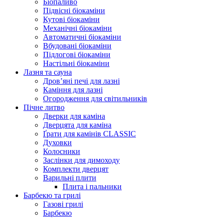
Біопаливо
Підвісні біокаміни
Кутові біокаміни
Механічні біокаміни
Автоматичні біокаміни
Вбудовані біокаміни
Підлогові біокаміни
Настільні біокаміни
Лазня та сауна
Дров’яні печі для лазні
Каміння для лазні
Огородження для світильників
Пічне литво
Дверки для каміна
Дверцята для каміна
Ґрати для камінів CLASSIC
Духовки
Колосники
Заслінки для димоходу
Комплекти дверцят
Варильні плити
Плита і пальники
Барбекю та грилі
Газові грилі
Барбекю