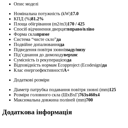
Опис моделі
Номінальна потужність (kW)
17.0
КПД (%)
81.2%
Площа обігрівання (m2/m3)
170 / 425
Спосіб відчинення дверцят
вправо/вліво
Форма скла
пряме
Система “чисте скло”
да
Подвійне допалювання
да
Підведення повітря ззовні
ззаду/низу
Під’єднання до димоходу
верхнє
Сумісність із рекуперацією
да
Відповідність нормам Ecopproject (Ecodesign)
да
Клас енергоефективності
A+
Додаткові розміри
Діаметр патрубка подавання повітря ззовні (mm)
125
Розміри головного скла (ШxВxГ)
763х460х4
Максимальна довжина поліней (mm)
700
Додаткова інформація