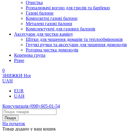
Очистка
Розпалювачі вогню для грилів та барбекю
Газові балони
Композитні газові балони
Металеві газові балони
Комплектуючі для газових балонів
Аксесуари для чистки каміну
Щітки для чищення димарів та теплообмінників
Гнучкі ручки та аксесуари для чищення димоходів
Роторна чистка димоходів
Коренева група
Різне
0
ЗНИЖКИ
Hot
UAH
EUR
UAH
Консультація
(098) 605-01-54
На початок
Товар додано у ваш кошик