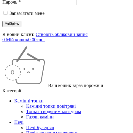
Пароль *
Запам'ятати мене
Я новий клієнт.
Створіть обліковий запис
0
Мій кошик
0.00
грн.
Ваш кошик зараз порожній
Категорії
Камінні топки
Камінні топки повітряні
Топки з водяним контуром
Газові каміни
Печі
Печі Булер’ян
Печі з водяним контуром