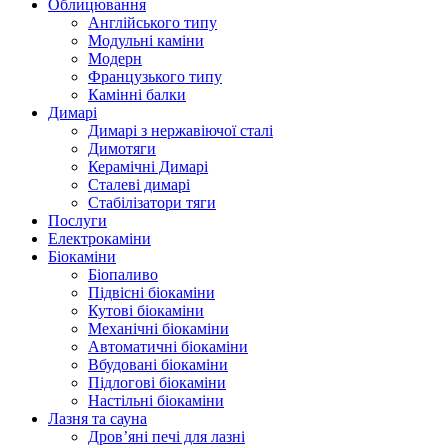
Облицювання
Англійського типу
Модульні каміни
Модерн
Французького типу
Камінні балки
Димарі
Димарі з нержавіючої сталі
Димотяги
Керамічні Димарі
Сталеві димарі
Стабілізатори тяги
Послуги
Електрокаміни
Біокаміни
Біопаливо
Підвісні біокаміни
Кутові біокаміни
Механічні біокаміни
Автоматичні біокаміни
Вбудовані біокаміни
Підлогові біокаміни
Настільні біокаміни
Лазня та сауна
Дров’яні печі для лазні