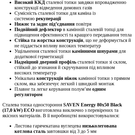
Високий ККД
сталевої топки завдяки впровадженню
конструкції відведення димових газів
Сумісність сталевої топки для каміна із
системою
рекуперації
Нижнє та заднє під’єднання
повітря
Подвійний дефлектор
в камінній сталевій топці для
підвищення ефективності та кращого передавання тепла
Стійка та жорстка конструкція
, що не деформується й
не піддається впливу високих температур
Ущільнення сталевої топки
камінними шнурами
для
додаткової герметизації
Надміцний дверний профіль
сталевої топки зі склом,
стійкий до згинання й скручування під впливом
високих температур
Унікальна
конструкція ніжок
камінної топки з прямим
склом, яка забезпечує легкий і швидкий монтаж
Плавне та легке керування полум’ям
одним
регулятором
Сталева топка одностороння
SAVEN Energy 80х50
Black
(17,0 kW) ECO
виготовлена виключно з перевірених та
якісних матеріалів. В її виробництві використовувалися:
Листова гарячекатана вуглецева
низьколегована
котлова сталь
завтовшки від 3 до 5 мм