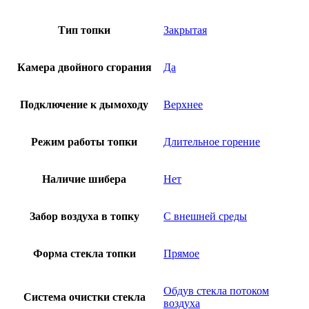
Тип топки
Закрытая
Камера двойного сгорания
Да
Подключение к дымоходу
Верхнее
Режим работы топки
Длительное горение
Наличие шибера
Нет
Забор воздуха в топку
С внешней среды
Форма стекла топки
Прямое
Обдув стекла потоком
Система очистки стекла
воздуха