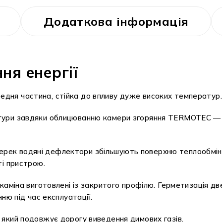
Додаткова інформація
ня енергії
ередня частина, стійка до впливу дуже високих температур.
тури завдяки облицюванню камери згоряння TERMOTEC — 
поперек водяні дефлектори збільшують поверхню теплообм
ті пристрою.
каміна виготовлені із закритого профілю. Герметизація д
ню під час експлуатації.
який подовжує дорогу виведення димових газів.