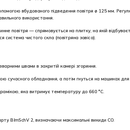
допомогою вбудованого підведення повітря ø 125 мм. Регу
авильного використання.
инне повітря — спрямовується на плитку, на якій відбуває
ся система чистого скла (повітряна завіса).
варними швами в закритій камері згоряння.
ю сучасного обладнання, а потім гнуться на машинах для
амікою, яка витримує температуру до 660 °C.
арту BImSchV 2, визначаючи максимальні викиди CO.