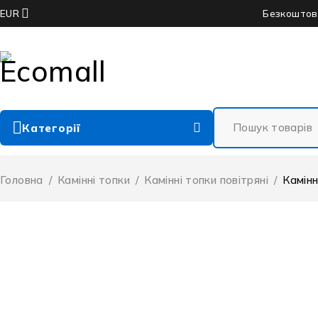
Безкоштовн
EUR
Категорії
Головна
/
Камінні топки
/
Камінні топки повітряні
/
Камінн