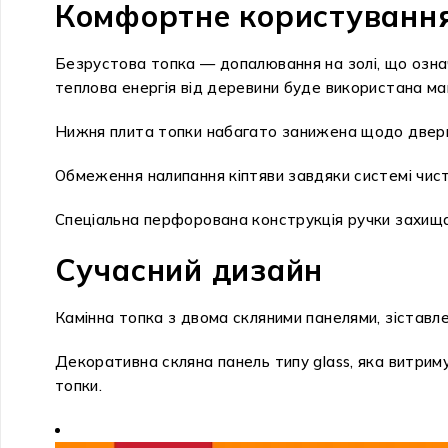
Комфортне користуванн
Безрустова топка — допалювання на золі, що означа
теплова енергія від деревини буде використана ма
Нижня плита топки набагато занижена щодо двер
Обмеження налипання кіптяви завдяки системі чист
Спеціальна перфорована конструкція ручки захищає
Сучасний дизайн
Камінна топка з двома скляними панелями, зіставле
Декоративна скляна панель типу glass, яка витрим
топки.