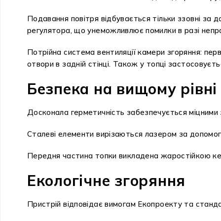
Подавання повітря відбувається тільки ззовні за 
регулятора, що унеможливлює помилки в разі непр
Потрійна система вентиляції камери згоряння: перв
отвори в задній стінці. Також у топці застосовуєть
Безпека на вищому рівні
Досконала герметичність забезпечується міцними з
Сталеві елементи вирізаються лазером за допомого
Передня частина топки викладена жаростійкою кер
Екологічне згоряння
Пристрій відповідає вимогам Екопроекту та станд