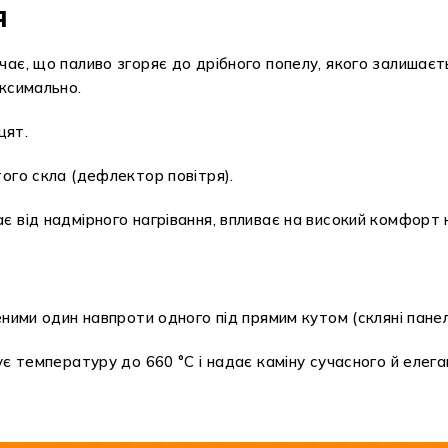
я
є, що паливо згоряє до дрібного попелу, якого залишаєтьс
ксимально.
цят.
ого скла (дефлектор повітря).
 від надмірного нагрівання, впливає на високий комфорт 
ними один навпроти одного під прямим кутом (скляні панелі
ує температуру до 660 °C і надає каміну сучасного й елег