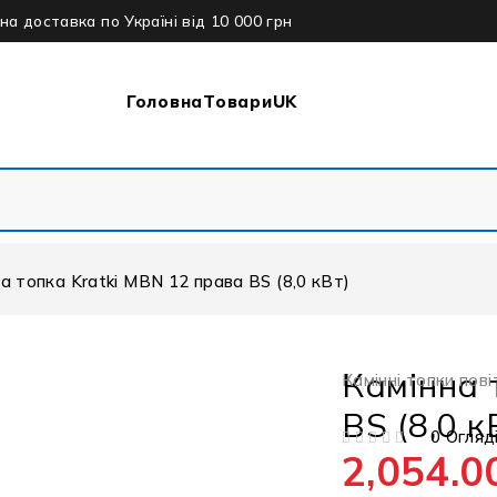
а доставка по Україні від 10 000 грн
Головна
Товари
UK
а топка Kratki MBN 12 права BS (8,0 кВт)
Камінна 
Камінні топки пові
BS (8,0 к
0 Огляд
2,054.0
ОЦІНЕНО В
З 5