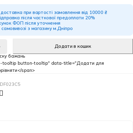
доставка при вартості замовлення від 10000 ₴
ідправка після часткової предоплати 20%
хунок ФОП після уточнення
 самовивозі з магазину м.Дніпро
Додати в кошик
-tooltip button-tooltip" data-title="Додати для
орівняти</span>
DF023C5