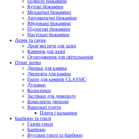
Підвісні біокаміни
Кутові біокаміни
Механічні біокаміни
Автоматичні біокаміни
Вбудовані біокаміни
Підлогові біокаміни
Настільні біокаміни
Лазня та сауна
Дров’яні печі для лазні
Каміння для лазні
Огородження для світильників
Пічне литво
Дверки для каміна
Дверцята для каміна
Ґрати для камінів CLASSIC
Духовки
Колосники
Заслінки для димоходу
Комплекти дверцят
Варильні плити
Плита і пальники
Барбекю та грилі
Газові грилі
Барбекю
Вугільні грилі та барбекю