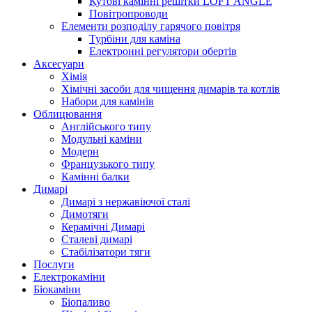
Кутові камінні решітки LOFT ANGLE
Повітропроводи
Елементи розподілу гарячого повітря
Турбіни для каміна
Електронні регулятори обертів
Аксесуари
Хімія
Хімічні засоби для чищення димарів та котлів
Набори для камінів
Облицювання
Англійського типу
Модульні каміни
Модерн
Французького типу
Камінні балки
Димарі
Димарі з нержавіючої сталі
Димотяги
Керамічні Димарі
Сталеві димарі
Стабілізатори тяги
Послуги
Електрокаміни
Біокаміни
Біопаливо