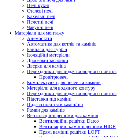
Печі-кухні
Сталеві печі
Кахельні печі
Пелетні печі
Чавунні печі
Матеріали для монтажу
Анемостати
Автоматика для котлів та камінів
Байпаси для турбін
Ізоляційні матеріали
Дросельні заслонки
Дверки для каміна
Перехідники для подачі холодного повітря
Провітрювачі
Комплектуючі для печей та камінів
Матеріали для водяного контуру
Перехідники для подачі холодного повітря
Підставки під каміни
Подача повітря в камін/піч
Рамки для камінів
Вентиляційні решітки для камінів
Вентиляційні решітки Darco
Вентиляційні камінні решітки HIDE
Прямі камінні решітки LOFT