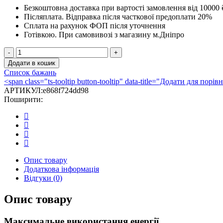
Безкоштовна доставка при вартості замовлення від 10000 
Післяплата.
Відправка після часткової предоплати 20%
Сплата на рахунок ФОП після уточнення
Готівкою.
При самовивозі з магазину м.Дніпро
Камінна
топка
Додати в кошик
Kratki
Список бажань
MBM
<span class="ts-tooltip button-tooltip" data-title="Додати для по
10
АРТИКУЛ:
e868f724dd98
права
Поширити:
BS
гільйотина
(10,0
кВт)
кількість
Опис товару
Додаткова інформація
Відгуки (0)
Опис товару
Максимальне використання енергії