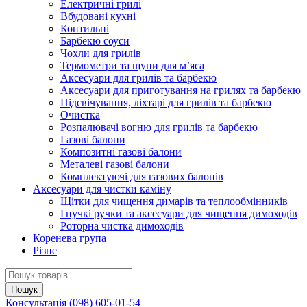
Електричні грилі
Вбудовані кухні
Коптильні
Барбекю соуси
Чохли для грилів
Термометри та щупи для м’яса
Аксесуари для грилів та барбекю
Аксесуари для приготування на грилях та барбекю
Підсвічування, ліхтарі для грилів та барбекю
Очистка
Розпалювачі вогню для грилів та барбекю
Газові балони
Композитні газові балони
Металеві газові балони
Комплектуючі для газових балонів
Аксесуари для чистки каміну
Щітки для чищення димарів та теплообмінників
Гнучкі ручки та аксесуари для чищення димоходів
Роторна чистка димоходів
Коренева група
Різне
Консультація
(098) 605-01-54