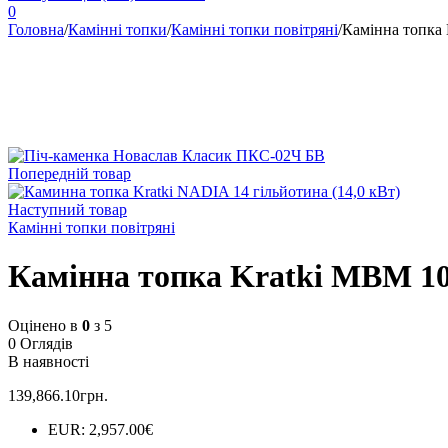
0
Головна
/
Камінні топки
/
Камінні топки повітряні
/
Камінна топка 
Попередній товар
Наступний товар
Камінні топки повітряні
Камінна топка Kratki MBM 10 
Оцінено в
0
з 5
0 Оглядів
В наявності
139,866.10
грн.
EUR
:
2,957.00€