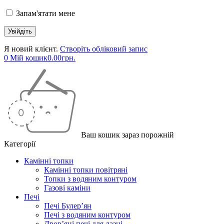
Запам'ятати мене
Я новий клієнт.
Створіть обліковий запис
0
Мій кошик
0.00
грн.
Ваш кошик зараз порожній
Категорії
Камінні топки
Камінні топки повітряні
Топки з водяним контуром
Газові каміни
Печі
Печі Булер’ян
Печі з водяним контуром
Дров’яні печі для лазні